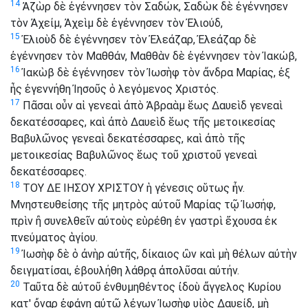
14
Ἀζὼρ δὲ ἐγέννησεν τὸν Σαδώκ, Σαδὼκ δὲ ἐγέννησεν
τὸν Ἀχείμ, Ἀχεὶμ δὲ ἐγέννησεν τὸν Ἐλιούδ,
15
Ἐλιοὺδ δὲ ἐγέννησεν τὸν Ἐλεάζαρ, Ἐλεάζαρ δὲ
ἐγέννησεν τὸν Μαθθάν, Μαθθὰν δὲ ἐγέννησεν τὸν Ἰακώβ,
16
Ἰακὼβ δὲ ἐγέννησεν τὸν Ἰωσὴφ τὸν ἄνδρα Μαρίας, ἐξ
ἧς ἐγεννήθη Ἰησοῦς ὁ λεγόμενος Χριστός.
17
Πᾶσαι οὖν αἱ γενεαὶ ἀπὸ Ἀβραὰμ ἕως Δαυεὶδ γενεαὶ
δεκατέσσαρες, καὶ ἀπὸ Δαυεὶδ ἕως τῆς μετοικεσίας
Βαβυλῶνος γενεαὶ δεκατέσσαρες, καὶ ἀπὸ τῆς
μετοικεσίας Βαβυλῶνος ἕως τοῦ χριστοῦ γενεαὶ
δεκατέσσαρες.
18
ΤΟΥ ΔΕ ΙΗΣΟΥ ΧΡΙΣΤΟΥ ἡ γένεσις οὕτως ἦν.
Μνηστευθείσης τῆς μητρὸς αὐτοῦ Μαρίας τῷ Ἰωσήφ,
πρὶν ἢ συνελθεῖν αὐτοὺς εὑρέθη ἐν γαστρὶ ἔχουσα ἐκ
πνεύματος ἁγίου.
19
Ἰωσὴφ δὲ ὁ ἀνὴρ αὐτῆς, δίκαιος ὢν καὶ μὴ θέλων αὐτὴν
δειγματίσαι, ἐβουλήθη λάθρᾳ ἀπολῦσαι αὐτήν.
20
Ταῦτα δὲ αὐτοῦ ἐνθυμηθέντος ἰδοὺ ἄγγελος Κυρίου
κατ' ὄναρ ἐφάνη αὐτῷ λέγων Ἰωσὴφ υἱὸς Δαυείδ, μὴ