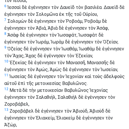
τὸν Ἰεσσαί,
6
Ἰεσσαὶ δὲ ἐγέννησεν τὸν Δαυεὶδ τὸν βασιλέα. Δαυεὶδ δὲ
ἐγέννησεν τὸν Σολομῶνα ἐκ τῆς τοῦ Οὐρίου,
7
Σολομὼν δὲ ἐγέννησεν τὸν Ῥοβοάμ, Ῥοβοὰμ δὲ
ἐγέννησεν τὸν Ἀβιά, Ἀβιὰ δὲ ἐγέννησεν τὸν Ἀσάφ,
8
Ἀσὰφ δὲ ἐγέννησεν τὸν Ἰωσαφάτ, Ἰωσαφὰτ δὲ
ἐγέννησεν τὸν Ἰωράμ, Ἰωρὰμ δὲ ἐγέννησεν τὸν Ὀζείαν,
9
Ὀζείας δὲ ἐγέννησεν τὸν Ἰωαθάμ, Ἰωαθὰμ δὲ ἐγέννησεν
τὸν Ἄχας, Ἄχας δὲ ἐγέννησεν τὸν Ἑζεκίαν,
10
Ἑζεκίας δὲ ἐγέννησεν τὸν Μανασσῆ, Μανασσῆς δὲ
ἐγέννησεν τὸν Ἀμώς, Ἀμὼς δὲ ἐγέννησεν τὸν Ἰωσείαν,
11
Ἰωσείας δὲ ἐγέννησεν τὸν Ἰεχονίαν καὶ τοὺς ἀδελφοὺς
αὐτοῦ ἐπὶ τῆς μετοικεσίας Βαβυλῶνος.
12
Μετὰ δὲ τὴν μετοικεσίαν Βαβυλῶνος Ἰεχονίας
ἐγέννησεν τὸν Σαλαθιήλ, Σαλαθιὴλ δὲ ἐγέννησεν τὸν
Ζοροβάβελ,
13
Ζοροβάβελ δὲ ἐγέννησεν τὸν Ἀβιούδ, Ἀβιοὺδ δὲ
ἐγέννησεν τὸν Ἐλιακείμ, Ἐλιακεὶμ δὲ ἐγέννησεν τὸν
Ἀζώρ,