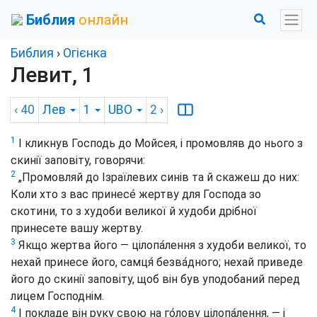
Библия
онлайн
Библия
›
Огієнка
Левит, 1
‹ 40
Лев
1
UBO
2
›
1
I кликнув Господь до Мойсея, і промовляв до нього з
скинії заповіту, говорячи:
2
„Промовляй до Ізраїлевих синів та й скажеш до них:
Коли хто з вас принесе́ жертву для Господа зо
скотини, то з худоби великої й худоби дрібної
принесете вашу жертву.
3
Якщо жертва його — цілопа́лення з худоби великої, то
нехай принесе його, самця́ безва́дного; нехай приведе
його до скинії заповіту, щоб він був уподобаний перед
лицем Господнім.
4
І покладе він руку свою на го́лову цілопа́лення, — і