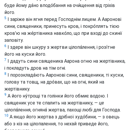
буде йому да́но вподо́бання на очи́щення від гріхів
його.
5
І заріже він ягня перед Господнім лицем. А Ааронові
сини, священики, принесуть кров, і покро́плять тією
кров'ю на же́ртівника навко́ло, що при вході до скинії
заповіту.
6
І здере він шкуру з жертви цілопа́лення, і розі́тне
його на куски його.
7
І дадуть сини священика Аарона огню на жертівника,
і покладуть дров на тім огні.
8
І порозклада́ють Ааронові сини, священики, ті куски,
голову та товщ, на дро́вах, що на огні, який на
жертівнику.
9
А його ну́трощі та голінки його обмиє водою. І
священик усе те спалить на жертівнику, —
це
цілопа́лення, огняна́ жертва, пахощі любі для Господа.
10
А якщо його жертва з дрібної худо́бини, — з овець
або з кіз на цілопалення, то нехай приведе його,