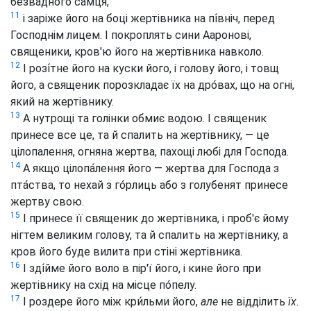
безвадного самця́,
11
і заріже його на боці жертівника на пі́вніч, перед
Господнім лицем. І покроплять сини Ааронові,
священики, кров'ю його на жертівника навколо.
12
І розі́тне його на куски його, і голову його, і товщ
його, а священик порозкладає їх на дро́вах, що на огні,
який на жертівнику.
13
А нутрощі та голінки обмиє водою. І священик
принесе все це, та й спалить на жертівнику, — це
цілопалення, огняна жертва, пахощі любі для Господа.
14
А якщо цілопа́лення його — жертва для Господа з
пта́ства, то нехай з го́рлиць або з голубенят принесе
жертву свою.
15
І принесе її священик до жертівника, і проб'є йому
нігтем великим голову, та й спалить на жертівнику, а
кров його буде вилита при стіні жертівника.
16
І зді́йме його воло в пір'ї його, і кине його при
жертівнику на схід на місце по́пелу.
17
І роздере його між кри́льми його,
але
не відділить
їх
.