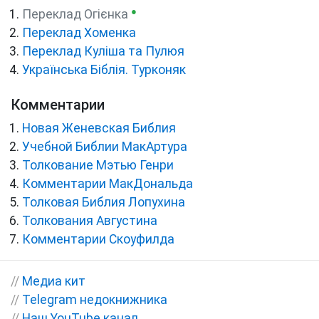
●
Переклад Огієнка
Переклад Хоменка
Переклад Куліша та Пулюя
Українська Біблія. Турконяк
Комментарии
Новая Женевская Библия
Учебной Библии МакАртура
Толкование Мэтью Генри
Комментарии МакДональда
Толковая Библия Лопухина
Толкования Августина
Комментарии Скоуфилда
//
Медиа кит
//
Telegram недокнижника
//
Наш YouTube канал