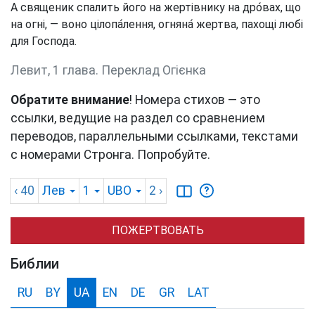
А священик спалить його на жертівнику на дро́вах, що
на огні, — воно цілопа́лення, огняна́ жертва, пахощі любі
для Господа.
Левит, 1 глава. Переклад Огієнка
Обратите внимание
! Номера стихов — это
ссылки, ведущие на раздел со сравнением
переводов, параллельными ссылками, текстами
с номерами Стронга. Попробуйте.
‹ 40
Лев
1
UBO
2
›
ПОЖЕРТВОВАТЬ
Библии
RU
BY
UA
EN
DE
GR
LAT