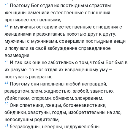
26
Поэтому Бог отдал их постыдным страстям:
женщины заменили естественные отношения
противоестественными;
27
и мужчины оставили естественные отношения с
женщинами и разжигались похотью друг к другу,
мужчины с мужчинами, совершали постыдные вещи
и получали за своё заблуждение справедливое
возмездие.
28
И так как они не заботились о том, чтобы Бог был в
их разуме, то Бог отдал их извращённому уму —
поступать развратно.
29
Поэтому они наполнены любой неправдой,
развратом, злом, жадностью, злобой, завистью,
убийством, спорами, обманом, злонравием.
30
Они сплетники, лжецы, богоненавистники,
обидчики, хвастуны, горды, изобретательны на зло,
непослушны родителям,
31
безрассудны, неверны, недружелюбны,