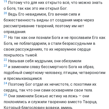
19
Потому что для них открыто всё, что можно знать
о Боге, так как это им открыл Бог.
20
Ведь Его невидимое, Его вечная сила и
божественность видны от создания мира через
рассматривание творений, поэтому им нет
оправдания.
21
Но так как они познали Бога и не прославили Его как
Бога, не поблагодарили, а стали безрассудными в
своих рассуждениях, то их неразумное сердце
покрылось тьмой.
22
Называя себя мудрыми, они обезумели
23
и заменили славу бессмертного Бога на образ,
подобный смертному человеку, птицам, четвероногим
и пресмыкающимся.
24
Поэтому Бог отдал их нечистоте, с похотями их
сердец, так что они сами оскверняли свои тела.
25
Они заменили Божью истину на ложь — они
поклонялись и служили творению вместо Творца,
Который благословен вовеки, аминь.