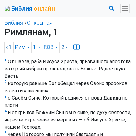
Библия
онлайн
Библия
›
Открытая
Римлянам, 1
‹ 1
Рим
1
ROB
2
›
1
От Павла, раба Иисуса Христа, призванного апостола,
который избран проповедовать Божью Радостную
Весть,
2
которую раньше Бог обещал через Своих пророков
в святых писаниях
3
о Своём Сыне, Который родился от рода Давида по
плоти
4
и открылся Божьим Сыном в силе, по духу святости,
через воскресение из мёртвых — об Иисусе Христе,
нашем Господе,
5
через Которого мы получили благодать и