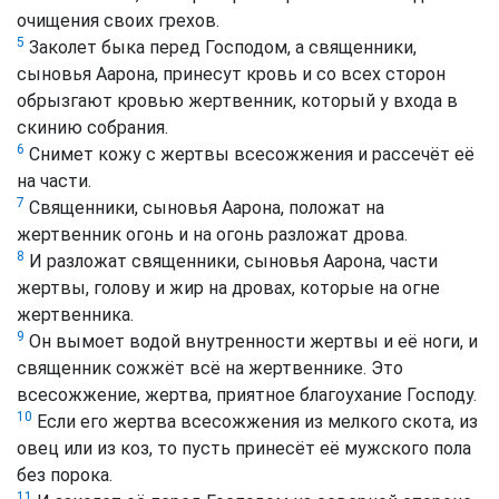
очищения своих грехов.
5
Заколет быка перед Господом, а священники,
сыновья Аарона, принесут кровь и со всех сторон
обрызгают кровью жертвенник, который у входа в
скинию собрания.
6
Снимет кожу с жертвы всесожжения и рассечёт её
на части.
7
Священники, сыновья Аарона, положат на
жертвенник огонь и на огонь разложат дрова.
8
И разложат священники, сыновья Аарона, части
жертвы, голову и жир на дровах, которые на огне
жертвенника.
9
Он вымоет водой внутренности жертвы и её ноги, и
священник сожжёт всё на жертвеннике. Это
всесожжение, жертва, приятное благоухание Господу.
10
Если его жертва всесожжения из мелкого скота, из
овец или из коз, то пусть принесёт её мужского пола
без порока.
11