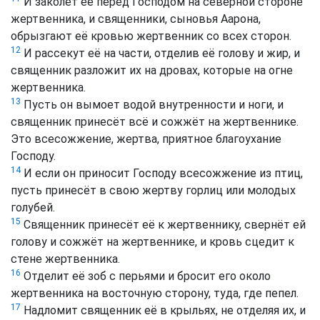
И заколет её перед Господом на северной стороне
жертвенника, и священники, сыновья Аарона,
обрызгают её кровью жертвенник со всех сторон.
12
И рассекут её на части, отделив её голову и жир, и
священник разложит их на дровах, которые на огне
жертвенника.
13
Пусть он вымоет водой внутренности и ноги, и
священник принесёт всё и сожжёт на жертвеннике.
Это всесожжение, жертва, приятное благоухание
Господу.
14
И если он приносит Господу всесожжение из птиц,
пусть принесёт в свою жертву горлиц или молодых
голубей.
15
Священник принесёт её к жертвеннику, свернёт ей
голову и сожжёт на жертвеннике, и кровь сцедит к
стене жертвенника.
16
Отделит её зоб с перьями и бросит его около
жертвенника на восточную сторону, туда, где пепел.
17
Надломит священник её в крыльях, не отделяя их, и