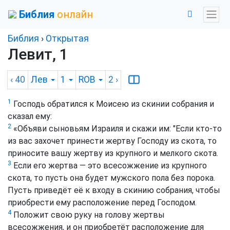
Библия
онлайн
Библия
›
Открытая
Левит, 1
‹ 40
Лев
1
ROB
2
›
1
Господь обратился к Моисею из скинии собрания и
сказал ему:
2
«Объяви сыновьям Израиля и скажи им: "Если кто-то
из вас захочет принести жертву Господу из скота, то
приносите вашу жертву из крупного и мелкого скота.
3
Если его жертва — это всесожжение из крупного
скота, то пусть она будет мужского пола без порока.
Пусть приведёт её к входу в скинию собрания, чтобы
приобрести ему расположение перед Господом.
4
Положит свою руку на голову жертвы
всесожжения, и он приобретёт расположение для