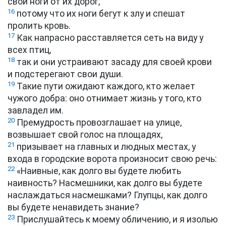
свои ноги от их дорог,
16
потому что их ноги бегут к злу и спешат
пролить кровь.
17
Как напрасно расставляется сеть на виду у
всех птиц,
18
так и они устраивают засаду для своей крови
и подстерегают свои души.
19
Такие пути ожидают каждого, кто желает
чужого добра: оно отнимает жизнь у того, кто
завладел им.
20
Премудрость провозглашает на улице,
возвышает свой голос на площадях,
21
призывает на главных и людных местах, у
входа в городские ворота произносит свою речь:
22
«Наивные, как долго вы будете любить
наивность? Насмешники, как долго вы будете
наслаждаться насмешками? Глупцы, как долго
вы будете ненавидеть знание?
23
Прислушайтесь к моему обличению, и я изолью