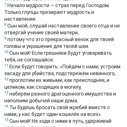
7
Начало мудрости — страх перед Господом.
Только глупцы презирают мудрость и
наставление.
8
Сын мой, слушай наставление своего отца и не
отвергай учение своей матери,
9
потому что это прекрасный венок для твоей
головы и украшение для твоей шеи.
10
Сын мой! Если грешники будут уговаривать
тебя, не соглашайся.
11
Если будут говорить: «Пойдём с нами, устроим
засаду для убийства, подстережём невинного,
12
проглотим их живыми, как преисподняя, и
целиком, как сходящих в могилу,
13
наберём разного драгоценного имущества и
наполним добычей наши дома.
14
Ты будешь бросать свой жребий вместе с
нами, у нас будет один кошелёк на всех».
15
Сын мой! Не ходи с ними в путь, удерживай