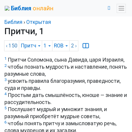
Библия
онлайн
Библия
›
Открытая
Притчи, 1
‹ 150
Притч
1
ROB
2
›
1
Притчи Соломона, сына Давида, царя Израиля,
2
чтобы познать мудрость и наставление, понять
разумные слова,
3
усвоить правила благоразумия, праведности,
суда и правды.
4
Простым дать смышлёность, юноше — знание и
рассудительность.
5
Послушает мудрый и умножит знания, и
разумный приобретёт мудрые советы,
6
чтобы понять притчу и замысловатую речь,
слова мудрецов и их загадки.