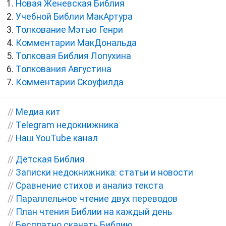
Новая Женевская Библия
Учебной Библии МакАртура
Толкование Мэтью Генри
Комментарии МакДональда
Толковая Библия Лопухина
Толкования Августина
Комментарии Скоуфилда
//
Медиа кит
//
Telegram недокнижника
//
Наш YouTube канал
//
Детская Библия
//
Записки недокнижника: статьи и новости
//
Сравнение стихов и анализ текста
//
Параллельное чтение двух переводов
//
План чтения Библии на каждый день
//
Бесплатно скачать Библию