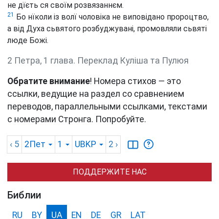
не дїєть ся своїм розвязаннєм.
21
Бо нїколи із волї чоловіка не виповідано пророцтво,
а від Духа сьвятого розбуджувані, промовляли сьвяті
люде Божі.
2 Петра, 1 глава. Переклад Куліша та Пулюя
Обратите внимание
! Номера стихов — это
ссылки, ведущие на раздел со сравнением
переводов, параллельными ссылками, текстами
с номерами Стронга. Попробуйте.
‹ 5
2Пет
1
UBKP
2
›
ПОДДЕРЖИТЕ НАС
Библии
RU
BY
UA
EN
DE
GR
LAT