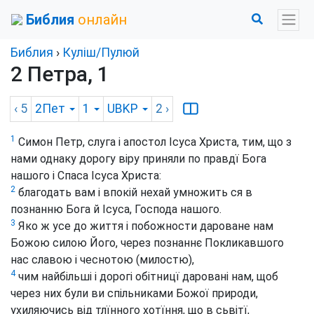
Библия
онлайн
Библия
›
Куліш/Пулюй
2 Петра, 1
‹ 5
2Пет
1
UBKP
2
›
1
Симон Петр, слуга і апостол Ісуса Христа, тим, що з
нами однаку дорогу віру приняли по правдї Бога
нашого і Спаса Ісуса Христа:
2
благодать вам і впокій нехай умножить ся в
познанню Бога й Ісуса, Господа нашого.
3
Яко ж усе до життя і побожности дароване нам
Божою силою Його, через познаннє Покликавшого
нас славою і чеснотою (милостю),
4
чим найбільші і дорогі обітницї даровані нам, щоб
через них були ви спільниками Божої природи,
ухиляючись від тлїнного хотїння, що в сьвітї,