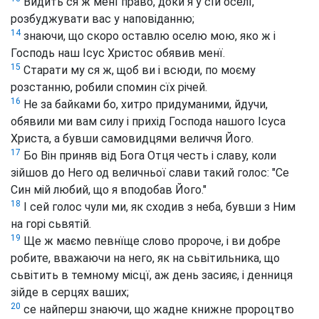
Видить ся ж менї право, доки я у сїй оселї,
розбуджувати вас у наповіданню;
14
знаючи, що скоро оставлю оселю мою, яко ж і
Господь наш Ісус Христос обявив менї.
15
Старати му ся ж, щоб ви і всюди, по моєму
розстанню, робили спомин сїх річей.
16
Не за байками бо, хитро придуманими, йдучи,
обявили ми вам силу і прихід Господа нашого Ісуса
Христа, а бувши самовидцями величчя Його.
17
Бо Він приняв від Бога Отця честь і славу, коли
зійшов до Него од величньої слави такий голос: "Се
Син мій любий, що я вподобав Його."
18
І сей голос чули ми, як сходив з неба, бувши з Ним
на горі сьвятій.
19
Ще ж маємо певнїще слово пророче, і ви добре
робите, вважаючи на него, як на сьвітильника, що
сьвітить в темному місцї, аж день засияє, і денниця
зійде в серцях ваших;
20
се найперш знаючи, що жадне книжне пророцтво