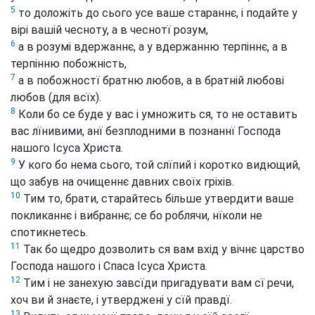
5
то доложіть до сього усе ваше стараннє, і подайте у
вірі вашій чесноту, а в чеснотї розум,
6
а в розумі вдержаннє, а у вдержанню терпіннє, а в
терпінню побожність,
7
а в побожностї братню любов, а в братній любові
любов (для всїх).
8
Коли бо се буде у вас і умножить ся, то не оставить
вас лїнивими, анї безплодними в познаннї Господа
нашого Ісуса Христа.
9
У кого бо нема сього, той слїпий і коротко видющий,
що забув на очищеннє давних своїх гріхів.
10
Тим то, брати, старайтесь більше утвердити ваше
покликаннє і вибраннє; се бо роблячи, нїколи не
спотикнетесь.
11
Так бо щедро дозволить ся вам вхід у вічнє царство
Господа нашого і Спаса Ісуса Христа.
12
Тим і не занехую завсїди пригадувати вам сї речи,
хоч ви й знаєте, і утверджені у сїй правдї.
13