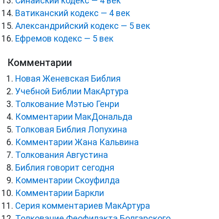
Синайский кодекс — 4 век
Ватиканский кодекс — 4 век
Александрийский кодекс — 5 век
Ефремов кодекс — 5 век
Комментарии
Новая Женевская Библия
Учебной Библии МакАртура
Толкование Мэтью Генри
Комментарии МакДональда
Толковая Библия Лопухина
Комментарии Жана Кальвина
Толкования Августина
Библия говорит сегодня
Комментарии Скоуфилда
Комментарии Баркли
Серия комментариев МакАртура
Толкование Феофилакта Болгарского