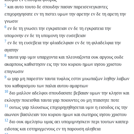
5
και αυτο τουτο δε σπουδην πασαν παρεισενεγκαντες
επιχορηγησατε εν τη πιστει υμων την αρετην εν δε τη αρετη την
γνωσιν
6
εν δε τη γνωσει την εγκρατειαν εν δε τη εγκρατεια την
υπομονην εν δε τη υπομονη την ευσεβειαν
7
εν δε τη ευσεβεια την φλιαδελφιαν εν δε τη φιλαδελφια την
αγαπην
8
ταυτα γαρ υμιν υπαρχοντα και πλεοναζοντα ουκ αργους ουδε
ακαρπους καθιστησιν εις την του κυριου ημων ιησου χριστου
επιγνωσιν
9
ω γαρ μη παρεστιν ταυτα τυφλος εστιν μυωπαζων ληθην λαβων
του καθαρισμου των παλαι αυτου αμαρτιων
10
διο μαλλον αδελφοι σπουδασατε βεβαιαν υμων την κλησιν και
εκλογην ποιεισθαι ταυτα γαρ ποιουντες ου μη πταισητε ποτε
11
ουτως γαρ πλουσιως επιχορηγηθησεται υμιν η εισοδος εις την
αιωνιον βασιλειαν του κυριου ημων και σωτηρος ιησου χριστου
12
διο ουκ αμελησω υμας αει υπομιμνησκειν περι τουτων καιπερ
ειδοτας και εστηριγμενους εν τη παρουση αληθεια