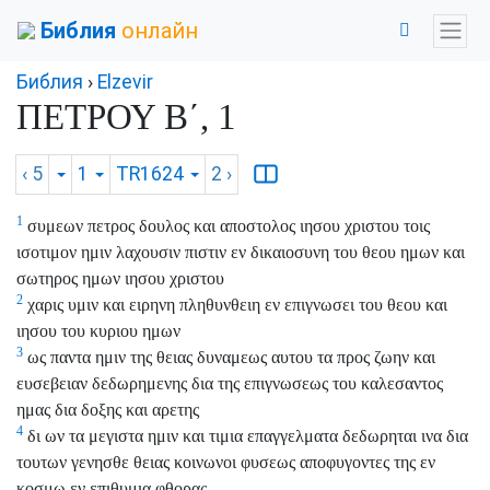
Библия
онлайн
Библия
›
Elzevir
ΠΕΤΡΟΥ Β΄, 1
‹ 5
1
TR1624
2
›
1
συμεων πετρος δουλος και αποστολος ιησου χριστου τοις
ισοτιμον ημιν λαχουσιν πιστιν εν δικαιοσυνη του θεου ημων και
σωτηρος ημων ιησου χριστου
2
χαρις υμιν και ειρηνη πληθυνθειη εν επιγνωσει του θεου και
ιησου του κυριου ημων
3
ως παντα ημιν της θειας δυναμεως αυτου τα προς ζωην και
ευσεβειαν δεδωρημενης δια της επιγνωσεως του καλεσαντος
ημας δια δοξης και αρετης
4
δι ων τα μεγιστα ημιν και τιμια επαγγελματα δεδωρηται ινα δια
τουτων γενησθε θειας κοινωνοι φυσεως αποφυγοντες της εν
κοσμω εν επιθυμια φθορας