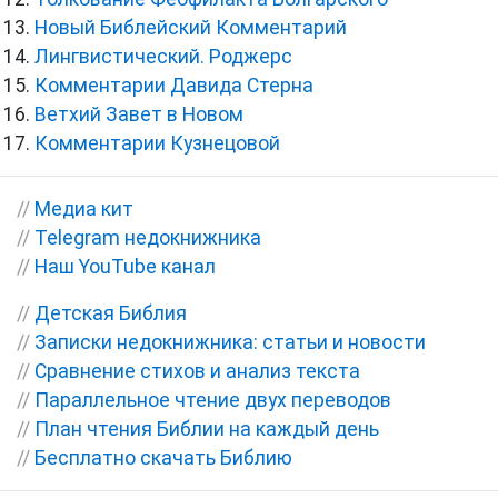
Новый Библейский Комментарий
Лингвистический. Роджерс
Комментарии Давида Стерна
Ветхий Завет в Новом
Комментарии Кузнецовой
//
Медиа кит
//
Telegram недокнижника
//
Наш YouTube канал
//
Детская Библия
//
Записки недокнижника: статьи и новости
//
Сравнение стихов и анализ текста
//
Параллельное чтение двух переводов
//
План чтения Библии на каждый день
//
Бесплатно скачать Библию