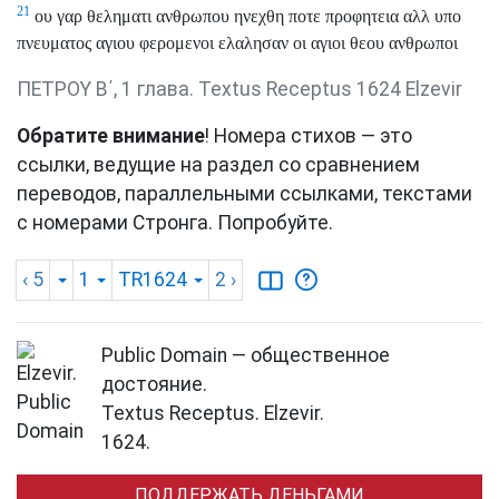
21
ου γαρ θεληματι ανθρωπου ηνεχθη ποτε προφητεια αλλ υπο
πνευματος αγιου φερομενοι ελαλησαν οι αγιοι θεου ανθρωποι
ΠΕΤΡΟΥ Β΄, 1 глава. Textus Receptus 1624 Elzevir
Обратите внимание
! Номера стихов — это
ссылки, ведущие на раздел со сравнением
переводов, параллельными ссылками, текстами
с номерами Стронга. Попробуйте.
‹ 5
1
TR1624
2
›
Public Domain — общественное
достояние.
Textus Receptus. Elzevir.
1624.
ПОДДЕРЖАТЬ ДЕНЬГАМИ