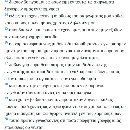
13
δικαιον δε ηγουμαι εφ οσον ειμι εν τουτω τω σκηνωματι
διεγειρειν υμας εν υπομνησει
14
ειδως οτι ταχινη εστιν η αποθεσις του σκηνωματος μου καθως
και ο κυριος ημων ιησους χριστος εδηλωσεν μοι
15
σπουδασω δε και εκαστοτε εχειν υμας μετα την εμην εξοδον
την τουτων μνημην ποιεισθαι
16
ου γαρ σεσοφισμενοις μυθοις εξακολουθησαντες εγνωρισαμεν
υμιν την του κυριου ημων ιησου χριστου δυναμιν και παρουσιαν
αλλ εποπται γενηθεντες της εκεινου μεγαλειοτητος
17
λαβων γαρ παρα θεου πατρος τιμην και δοξαν φωνης
ενεχθεισης αυτω τοιασδε υπο της μεγαλοπρεπους δοξης ουτος
εστιν ο υιος μου ο αγαπητος εις ον εγω ευδοκησα
18
και ταυτην την φωνην ημεις ηκουσαμεν εξ ουρανου
ενεχθεισαν συν αυτω οντες εν τω ορει τω αγιω
19
και εχομεν βεβαιοτερον τον προφητικον λογον ω καλως
ποιειτε προσεχοντες ως λυχνω φαινοντι εν αυχμηρω τοπω εως ου
ημερα διαυγαση και φωσφορος ανατειλη εν ταις καρδιαις υμων
20
τουτο πρωτον γινωσκοντες οτι πασα προφητεια γραφης ιδιας
επιλυσεως ου γινεται