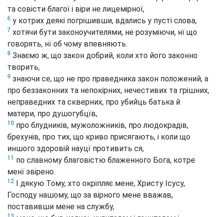
та совісти благої і віри не лицемірної,
6
у котрих деякі погрішивши, вдались у пусті слова,
7
хотячи бути законоучителями, не розуміючи, нї що
говорять, нї об чому впевняють.
8
Знаємо ж, що закон добрий, коли хто його законно
творить,
9
знаючи се, що не про праведника закон положений, а
про беззаконних та непокірних, нечестивих та грішних,
неправедних та скверних, про убийць батька й
матери, про душогубцїв,
10
про блудників, мужоложників, про людокрадів,
брехунів, про тих, що криво присягають, і коли що
иншого здоровій науцї противить ся,
11
по славному благовістю блаженного Бога, котре
менї звірено.
12
І дякую Тому, хто окріпляє мене, Христу Ісусу,
Господу нашому, що за вірного мене вважав,
поставивши мене на службу,
13