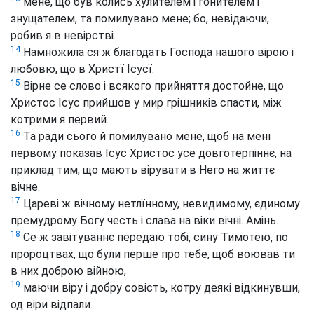
мене, що був колись хулителем і гонителем і
знущателем, та помилувано мене; бо, невідаючи,
робив я в невірстві.
14
Намножила ся ж благодать Господа нашого вірою і
любовю, що в Христї Ісусї.
15
Вірне се слово і всякого прийняття достойне, що
Христос Ісус прийшов у мир грішників спасти, між
котрими я первий.
16
Та ради сього й помилувано мене, щоб на менї
первому показав Ісус Христос усе довготерпіннє, на
приклад тим, що мають вірувати в Него на життє
вічне.
17
Цареві ж вічному нетлїнному, невидимому, єдиному
премудрому Богу честь і слава на віки вічні. Амінь.
18
Се ж завітуваннє передаю тобі, сину Тимотею, по
пророцтвах, що були перше про тебе, щоб воював ти
в них доброю війною,
19
маючи віру і добру совість, котру деякі відкинувши,
од віри відпали.