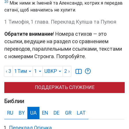
20
Між ними ж Іменей та Александр, котрих я передав
сатанї, щоб навчились не хулити.
1 Тимофія, 1 глава. Переклад Куліша та Пулюя
Обратите внимание
! Номера стихов — это
ссылки, ведущие на раздел со сравнением
переводов, параллельными ссылками, текстами
с номерами Стронга. Попробуйте.
‹ 3
1Тим
1
UBKP
2
›
ПОДДЕРЖАТЬ СЛУЖЕНИЕ
Библии
RU
BY
UA
EN
DE
GR
LAT
Переклад Огієнка