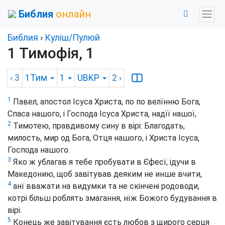
Библия
онлайн
Библия
›
Куліш/Пулюй
1 Тимофія, 1
‹ 3
1Тим
1
UBKP
2
›
1
Павел, апостол Ісуса Христа, по по велїнню Бога,
Спаса нашого, і Господа Ісуса Христа, надїї нашої,
2
Тимотею, правдивому сину в вірі: Благодать,
милость, мир од Бога, Отця нашого, і Христа Ісуса,
Господа нашого.
3
Яко ж ублагав я тебе пробувати в Єфесї, ідучи в
Македонию, щоб завітував деяким не инше вчити,
4
анї вважати на видумки та не скінчені родоводи,
котрі більш роблять змагання, нїж Божого будування в
вірі.
5
Конець же завітування єсть любов з щирого серця