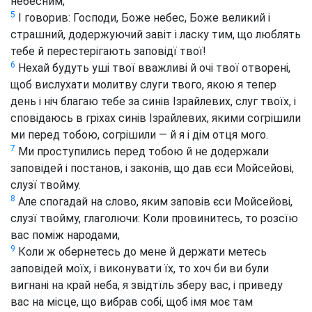
небесним,
5
І говорив: Господи, Боже небес, Боже великий і
страшний, додержуючий завіт і ласку тим, що люблять
тебе й перестерігають заповідї твої!
6
Нехай будуть уші твої вважливі й очі твої отворені,
щоб вислухати молитву слуги твого, якою я тепер
день і ніч благаю тебе за синів Ізрайлевих, слуг твоїх, і
сповідаюсь в гріхах синів Ізрайлевих, якими согрішили
ми перед тобою, согрішили — й я і дім отця мого.
7
Ми проступились перед тобою й не додержали
заповідей і постанов, і законів, що дав єси Мойсейові,
слузї твойму.
8
Але спогадай на слово, яким заповів єси Мойсейові,
слузї твойму, глаголючи: Коли провинитесь, то розсїю
вас поміж народами,
9
Коли ж обернетесь до мене й держати метесь
заповідей моїх, і виконувати їх, то хоч би ви були
вигнані на край неба, я звідтїль зберу вас, і приведу
вас на місце, що вибрав собі, щоб імя моє там