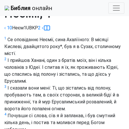
Библия
›
Куліш/Пулюй
Библия
онлайн
Неемії, 1
‹ 10
Неєм
1
UBKP
2
›
1
Се оповіданнє Неємії, сина Ахалїїного: В місяцї
Кислеві, двайцятого року*, був я в Сузах, столичному
містї.
2
І прийшов Ханані, один з братів моїх, він і кілька
чоловіків з Юдеї. І спитав я їх, як проживають Юдеї,
що спаслись від полону і зістались, та що дїєсь у
Ерусалимі.
3
І сказали вони менї: Ті, що зістались від полону,
пробувають там, в своїх сторонах, в великій бідї й в
приниженнї; та й мур Ерусалимський розвалений, й
ворота його попалені огнем.
4
Почувши сї слова, сїв я й заплакав, і був смутний
кілька день, і постив та молився перед Богом