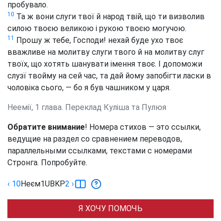
пробувало.
10
Та ж вони слуги твої й народ твій, що ти визволив
силою твоєю великою і рукою твоєю могучою.
11
Прошу ж тебе, Господи! нехай буде ухо твоє
вважливе на молитву слуги твого й на молитву слуг
твоїх, що хотять шанувати імення твоє. І допоможи
слузї твойму на сей час, та дай йому запобігти ласки в
чоловіка сього, — бо я був чашником у царя.
Неемії, 1 глава. Переклад Куліша та Пулюя
Обратите внимание
! Номера стихов — это ссылки,
ведущие на раздел со сравнением переводов,
параллельными ссылками, текстами с номерами
Стронга. Попробуйте.
‹ 10
Неєм
1
UBKP
2
›
Я ХОЧУ ПОМОЧЬ