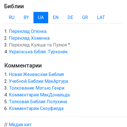
Библии
RU
BY
UA
EN
DE
GR
LAT
Переклад Огієнка
Переклад Хоменка
●
Переклад Куліша та Пулюя
Українська Біблія. Турконяк
Комментарии
Новая Женевская Библия
Учебной Библии МакАртура
Толкование Мэтью Генри
Комментарии МакДональда
Толковая Библия Лопухина
Комментарии Скоуфилда
//
Медиа кит