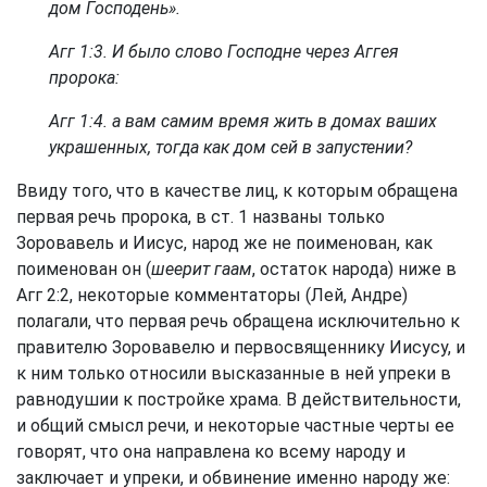
дом Господень».
Агг 1:3
. И было слово Господне через Аггея
пророка:
Агг 1:4
. а вам самим время жить в домах ваших
украшенных, тогда как дом сей в запустении?
Ввиду того, что в качестве лиц, к которым обращена
первая речь пророка, в ст. 1 названы только
Зоровавель и Иисус, народ же не поименован, как
поименован он (
шеерит гаам
, остаток народа) ниже в
Агг 2:2
, некоторые комментаторы (Лей, Андре)
полагали, что первая речь обращена исключительно к
правителю Зоровавелю и первосвященнику Иисусу, и
к ним только относили высказанные в ней упреки в
равнодушии к постройке храма. В действительности,
и общий смысл речи, и некоторые частные черты ее
говорят, что она направлена ко всему народу и
заключает и упреки, и обвинение именно народу же: