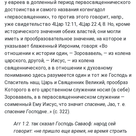
у евреев в допленный период первосвященнического
достоинства и самого названия
когенгадол
«первосвященник», то против этого говорит, напр.,
уже свидетельство
4Цар 12:11
,
4Цар 22:4, 8
. Но, кроме
исторического значения обеих властей, они могли
иметь и прообразовательное значение, на которое и
указывает блаженный Иероним, говоря: «Во
отношении к истории один, — Зоровавель, — из колена
царского, другой, — Иисус, — из колена
священнического, а в отношении к духовному
пониманию здесь разумеется один и тот же Господь и
Спаситель наш, Царь и Священник Великий, прообраз
Которого в его царственном служении носил (в себе)
Зоровавель, а в первосвященническом служении —
соименный Ему Иисус, что значит
спасение
, Jao, т. е.
спасение Господне
...» (с. 322).
Агг 1:2
. так сказал Господь Саваоф: народ сей
говорит: «не пришло еще время, не время строить