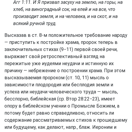
Агг 1:11
. И Я призвал засуху на землю, на горы, на
хлеб, на виноградный сок, на елей и на все, что
производит земля, и на человека, и на скот, и на
всякий ручной труд.
Высказав в ст. 8-м положительное требование народу
— приступить к постройке храма, пророк теперь в
заключительных стихах (9−11) первой своей речи,
выражает свой ретроспективный взгляд на
пережитые уже иудеями неудачи и истинную их
причину — небрежение о построении храма. При этом
высказываемая пророком (ст. 10, 11) мысль о
зависимости плодородия или бесплодия земли и
успеха или неудачи человеческого труда — мысль,
бесспорно, библейская (ср.
Втор 28:22−23
), имеет
опору в библейском учении о Промысле Божием, а
потому будет равно справедливою, относить ли
содержание рассматриваемых стихов к прошедшему
или будущему, как делают, напр., блаж. Иероним и