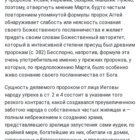
поэтому, отвергнуть мнение Марти, будто частым
повторением упомянутой формулы пророк Аггей
обнаруживает слабость или неясность сознания
своего Божественного посланничества и желает
придать своим словам Божественный авторитет,
который в интенсивной степени присущ был древним
пророкам (с. 382) Бесспорно, напротив, формула эта
очень употребительна именно у прежних пророков, у
которых, по предположению Марти, было особенно
живо сознание своего посланничества от Бога.
Сущность делаемого пророком от лица Иеговы
народу упрека в ст. 2 и 4 состоит в указании того
резкого контраста, какой создавался преувеличенною
заботою народа о собственных частых жилищах и —
полным небрежением к созданию храма,
представлявшего зрелище запустения: сами иудеи, по
крайней мере, богатейшие из них, обитали «в домах,
украшенных и благоустроенных, и предназначенных