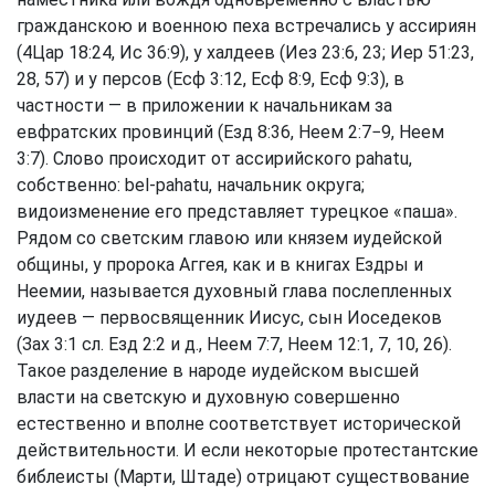
гражданскою и военною пеха встречались у ассириян
(
4Цар 18:24
,
Ис 36:9
), у халдеев (
Иез 23:6, 23
;
Иер 51:23,
28, 57
) и у персов (
Есф 3:12
,
Есф 8:9
,
Есф 9:3
), в
частности — в приложении к начальникам за
евфратских провинций (
Езд 8:36
,
Неем 2:7−9
,
Неем
3:7
). Слово происходит от ассирийского pahatu,
собственно: bel-pahatu, начальник округа;
видоизменение его представляет турецкое «паша».
Рядом со светским главою или князем иудейской
общины, у пророка Аггея, как и в книгах Ездры и
Неемии, называется духовный глава послепленных
иудеев — первосвященник Иисус, сын Иоседеков
(
Зах 3:1
сл.
Езд 2:2
и д.,
Неем 7:7
,
Неем 12:1, 7, 10, 26
).
Такое разделение в народе иудейском высшей
власти на светскую и духовную совершенно
естественно и вполне соответствует исторической
действительности. И если некоторые протестантские
библеисты (Марти, Штаде) отрицают существование