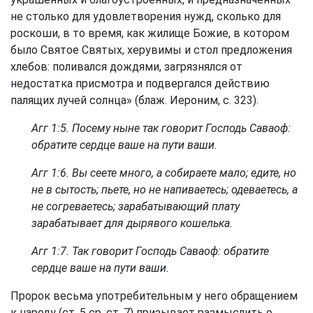
не столько для удовлетворения нужд, сколько для
роскоши, в то время, как жилище Божие, в котором
было Святое Святых, херувимы и стол предложения
хлебов: поливался дождями, загрязнялся от
недостатка присмотра и подвергался действию
палящих лучей солнца» (блаж. Иероним, с. 323).
Агг 1:5
. Посему ныне так говорит Господь Саваоф:
обратите сердце ваше на пути ваши.
Агг 1:6
. Вы сеете много, а собираете мало; едите, но
не в сытость; пьете, но не напиваетесь; одеваетесь, а
не согреваетесь; зарабатывающий плату
зарабатывает для дырявого кошелька.
Агг 1:7
. Так говорит Господь Саваоф: обратите
сердце ваше на пути ваши.
Пророк весьма употребительным у него обращением
к народу (ст. 5 ср. ст. 7) призывает размыслить о