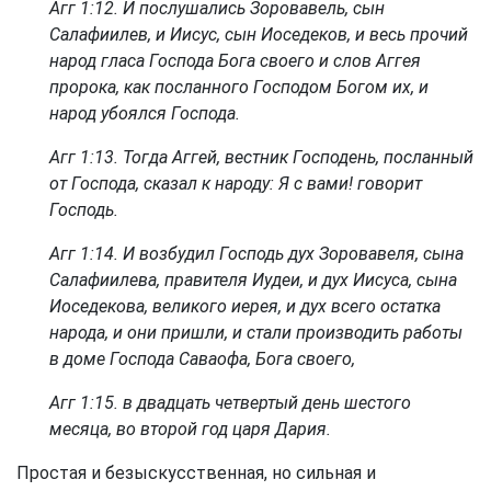
Агг 1:12
. И послушались Зоровавель, сын
Салафиилев, и Иисус, сын Иоседеков, и весь прочий
народ гласа Господа Бога своего и слов Аггея
пророка, как посланного Господом Богом их, и
народ убоялся Господа.
Агг 1:13
. Тогда Аггей, вестник Господень, посланный
от Господа, сказал к народу: Я с вами! говорит
Господь.
Агг 1:14
. И возбудил Господь дух Зоровавеля, сына
Салафиилева, правителя Иудеи, и дух Иисуса, сына
Иоседекова, великого иерея, и дух всего остатка
народа, и они пришли, и стали производить работы
в доме Господа Саваофа, Бога своего,
Агг 1:15
. в двадцать четвертый день шестого
месяца, во второй год царя Дария.
Простая и безыскусственная, но сильная и