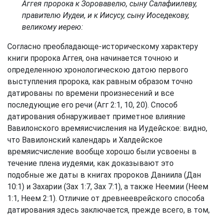
Аггея пророка к Зоровавелю, сыну Салафиилеву,
правителю Иудеи, и к Иисусу, сыну Иоседекову,
великому иерею:
Согласно преобладающе-историческому характеру
книги пророка Аггея, она начинается точною и
определенною хронологическою датою первого
выступления пророка, как равным образом точно
датированы по времени произнесений и все
последующие его речи (
Агг 2:1, 10, 20
). Способ
датирования обнаруживает приметное влияние
Вавилонского времяисчисления на Иудейское: видно,
что Вавилонский календарь и Халдейское
времяисчисление вообще хорошо были усвоены в
течение плена иудеями, как доказывают это
подобные же даты в книгах пророков Даниила (
Дан
10:1
) и Захарии (
Зах 1:7
,
Зах 7:1
), а также Неемии (
Неем
1:1
,
Неем 2:1
). Отличие от древнееврейского способа
датирования здесь заключается, прежде всего, в том,