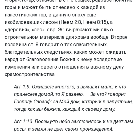
горы и может быть отнесено к каждой из
палестинских гор, в данную эпоху еще
изобиловавших лесом (
Неем 2:8
,
Неем 8:15
), а
«деревья», «лес», евр.
Эц
, выражают мысль о
строительном материале для храма вообще. Вторая
половина ст. 8 говорит о тех спасительных,
благодетельных следствиях, каких может ожидать
народ от благоволения Божия к нему вследствие
изменения или своего отношения в важному делу
храмостроительства.
Агг 1:9
. Ожидаете многого, а выходит мало; и что
принесете домой, то Я развею. — За что? говорит
Господь Саваоф: за Мой дом, который в запустении,
тогда как вы бежите, каждый к своему дому.
Агг 1:10
. Посему-то небо заключилось и не дает вам
росы, и земля не дает своих произведений.