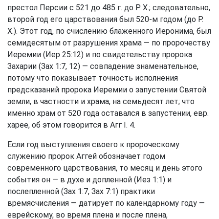
престол Персии с 521 до 485 г. до Р. X.; следовательно,
второй год его царствования был 520-м годом (до Р.
X.). Этот год, по счислению блаженного Иеронима, был
семидесятым от разрушения храма — по пророчеству
Иеремии (
Иер 25:12
) и по свидетельству пророка
Захарии (
Зах 1:7, 12
) — совпадение знаменательное,
потому что показывает точность исполнения
предсказаний пророка Иеремии о запустении Святой
земли, в частности и храма, на семьдесят лет; что
именно храм от 520 года оставался в запустении, евр.
харее, об этом говорится в Агг I. 4.
Если год выступления своего к пророческому
служению пророк Аггей обозначает годом
современного царствования, то месяц и день этого
события он — в духе и допленной (
Иез 1:1
) и
послепленной (
Зах 1:7
,
Зах 7:1
) практики
времясчисления — датирует по календарному году —
еврейскому, во время плена и после плена,