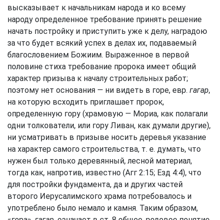
высказывает к начальникам народа и ко всему
народу определенное требование принять решение
начать постройку и приступить уже к делу, наградою
за что будет всякий успех в делах их, подаваемый
благословением Божиим. Выраженное в первой
половине стиха требование пророка имеет общий
характер призыва к началу строительных работ;
поэтому нет основания — ни видеть в горе, евр.
гагар
,
на которую всходить приглашает пророк,
определенную гору (храмовую — Мориа, как полагали
одни толкователи, или гору Ливан, как думали другие),
ни усматривать в призыве носить деревья указание
на характер самого строительства, т. е. думать, что
нужен был только деревянный, лесной материал,
тогда как, напротив, известно (
Агг 2:15
;
Езд 4:4
), что
для постройки фундамента, да и других частей
второго Иерусалимского храма потребовалось и
употреблено было немало и камня. Таким образом,
«гора»,
гагар
, означает в ст. 8 общее, родовое понятие