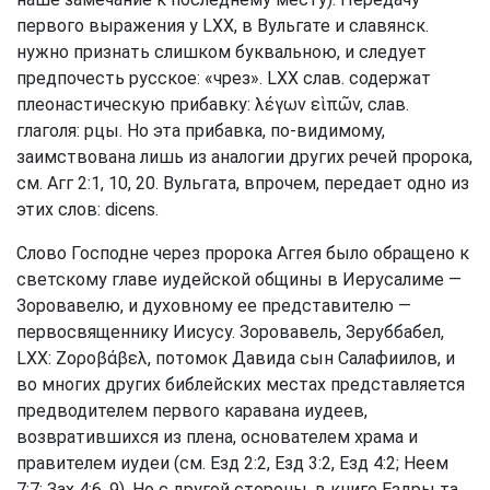
первого выражения у LXX, в Вульгате и славянск.
нужно признать слишком буквальною, и следует
предпочесть русское: «чрез». LXX слав. содержат
плеонастическую прибавку: λέγων εὶπῶν, слав.
глаголя: рцы. Но эта прибавка, по-видимому,
заимствована лишь из аналогии других речей пророка,
см.
Агг 2:1, 10, 20
. Вульгата, впрочем, передает одно из
этих слов: dicens.
Слово Господне через пророка Аггея было обращено к
светскому главе иудейской общины в Иерусалиме —
Зоровавелю, и духовному ее представителю —
первосвященнику Иисусу. Зоровавель, Зеруббабел,
LXX: Ζοροβάβελ, потомок Давида сын Салафиилов, и
во многих других библейских местах представляется
предводителем первого каравана иудеев,
возвратившихся из плена, основателем храма и
правителем иудеи (см.
Езд 2:2
,
Езд 3:2
,
Езд 4:2
;
Неем
7:7
;
Зах 4:6, 9
). Но с другой стороны, в книге Ездры та