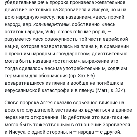
убедительная речь пророка произвела желательное
действие не только на Зоровавеля и Иисуса, но и на
всю народную массу: под названием: «весь прочий
народ», евр.
кол-шееритгаам
, собственно: «весь
остаток народа», Vulg.: omnes religuiae populi, —
разумеется «вся совокупность той части еврейской
нации, которая возвратилась из плена и, в сравнении
с прежним народом и государством, действительно
могла быть названа «остатком»; выражение это
тогда сделалось весьма употребительным, ходячим
термином для обозначения (ср.
Зах 8:6
)
возвратившихся из плена и вообще не погибших в
иерусалимской катастрофе и в плену» (Marti, s. 334).
Слово пророка Аггея оказало серьезное влияние на
всех его слушателей, заставив их вдуматься в данное
через него откровение. Но действие это все-таки не
могло быть тожественным в отношении Зоровавеля
и Иисуса, с одной стороны, и — народа — с другой.