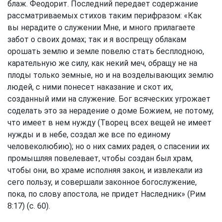
блаж. Феодорит. Последний передает содержание
рассматриваемых стихов таким перифразом: «Как
вы нерадите о служении Мне, и много прилагаете
забот о своих домах; так и я воспрещу облакам
орошать землю и земле повелю стать бесплодною,
карательную же силу, как некий меч, обращу не на
плоды только земные, но и на возделывающих землю
людей, с ними понесет наказание и скот их,
созданный ими на служение. Бог всяческих угрожает
соделать это за нерадение о доме Божием, не потому,
что имеет в нем нужду (Творец всех вещей не имеет
нужды и в небе, создал же все по единому
человеколюбию); но о них самих радея, о спасении их
промышляя повелевает, чтобы создан был храм,
чтобы они, во храме исполняя закон, и извлекали из
сего пользу, и совершали законное богослужение,
пока, по слову апостола, не придет Наследник» (
Рим
8:17
) (с. 60).