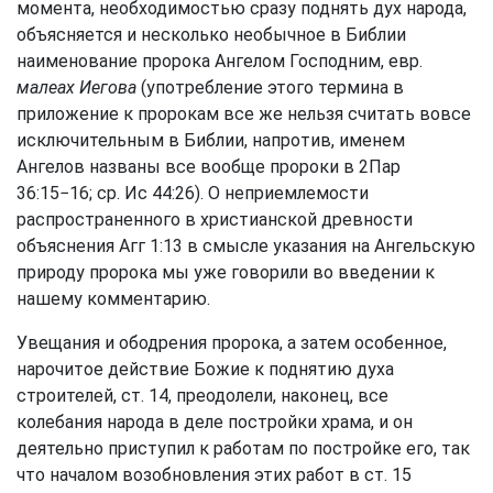
момента, необходимостью сразу поднять дух народа,
объясняется и несколько необычное в Библии
наименование пророка Ангелом Господним, евр.
малеах Иегова
(употребление этого термина в
приложение к пророкам все же нельзя считать вовсе
исключительным в Библии, напротив, именем
Ангелов названы все вообще пророки в
2Пар
36:15−16
; ср.
Ис 44:26
). О неприемлемости
распространенного в христианской древности
объяснения
Агг 1:13
в смысле указания на Ангельскую
природу пророка мы уже говорили во введении к
нашему комментарию.
Увещания и ободрения пророка, а затем особенное,
нарочитое действие Божие к поднятию духа
строителей, ст. 14, преодолели, наконец, все
колебания народа в деле постройки храма, и он
деятельно приступил к работам по постройке его, так
что началом возобновления этих работ в ст. 15