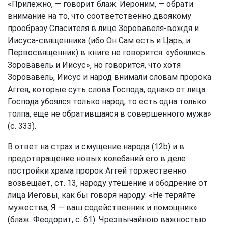
«Прилежно, — говорит блаж. Иероним, — обрати
внимание на то, что соответственно двоякому
прообразу Спасителя в лице Зоровавеля-вождя и
Иисуса-священника (ибо Он Сам есть и Царь, и
Первосвященник) в книге не говорится: «убоялись
Зоровавель и Иисус», но говорится, что хотя
Зоровавель, Иисус и народ внимали словам пророка
Аггея, которые суть слова Господа, однако от лица
Господа убоялся только народ, то есть одна только
толпа, еще не обратившаяся в совершенного мужа»
(с. 333).
В ответ на страх и смущение народа (12b) и в
предотвращение новых колебаний его в деле
постройки храма пророк Аггей торжественно
возвещает, ст. 13, народу утешение и ободрение от
лица Иеговы, как бы говоря народу: «Не теряйте
мужества, Я — ваш содейственник и помощник»
(блаж. Феодорит, с. 61). Чрезвычайною важностью