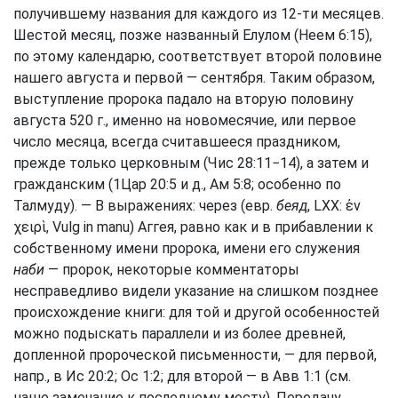
получившему названия для каждого из 12-ти месяцев.
Шестой месяц, позже названный Елулом (
Неем 6:15
),
по этому календарю, соответствует второй половине
нашего августа и первой — сентября. Таким образом,
выступление пророка падало на вторую половину
августа 520 г., именно на новомесячие, или первое
число месяца, всегда считавшееся праздником,
прежде только церковным (
Чис 28:11−14
), а затем и
гражданским (
1Цар 20:5
и д.,
Ам 5:8
; особенно по
Талмуду). — В выражениях: через (евр.
беяд
, LXX: ἐν
χειρὶ, Vulg in manu) Аггея, равно как и в прибавлении к
собственному имени пророка, имени его служения
наби
— пророк, некоторые комментаторы
несправедливо видели указание на слишком позднее
происхождение книги: для той и другой особенностей
можно подыскать параллели и из более древней,
допленной пророческой письменности, — для первой,
напр., в
Ис 20:2
;
Ос 1:2
; для второй — в
Авв 1:1
(см.
наше замечание к последнему месту). Передачу