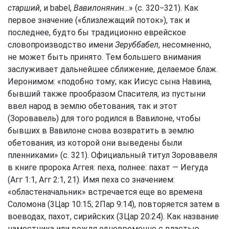
старший
, и babel,
Вавилонянин
...» (с. 320−321). Как
первое значение («близлежащий поток»), так и
последнее, будто бы традиционно еврейское
словопроизводство имени
Зеруббабел
, несомненно,
не может быть принято. Тем большего внимания
заслуживает дальнейшее сближение, делаемое блаж.
Иеронимом: «подобно тому; как Иисус сына Навина,
бывший также прообразом Спасителя, из пустыни
ввел народ в землю обетования, так и этот
(Зоровавель) для того родился в Вавилоне, чтобы
бывших в Вавилоне снова возвратить в землю
обетования, из которой они выведены были
пленниками» (с. 321). Официальный титул Зоровавеля
в книге пророка Аггея: пеха, полнее: пахат — Иегуда
(
Агг 1:1
,
Агг 2:1, 21
). Имя пеха со значением:
«областеначальник» встречается еще во времена
Соломона (
3Цар 10:15
;
2Пар 9:14
), повторяется затем в
воеводах, пахот, сирийских (
3Цар 20:24
). Как название
наместника или вождя одновременно с властью