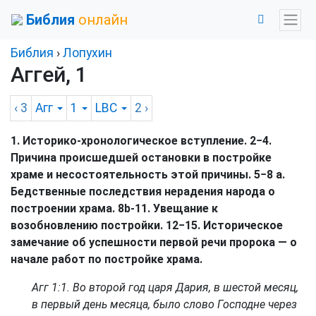
Библия
онлайн
Библия
›
Лопухин
Аггей, 1
‹ 3
Агг
1
LBC
2
›
1. Историко-хронологическое вступление. 2−4.
Причина происшедшей остановки в постройке
храме и несостоятельность этой причины. 5−8 а.
Бедственные последствия нерадения народа о
построении храма. 8b-11. Увещание к
возобновлению постройки. 12−15. Историческое
замечание об успешности первой речи пророка — о
начале работ по постройке храма.
Агг 1:1
. Во второй год царя Дария, в шестой месяц,
в первый день месяца, было слово Господне через