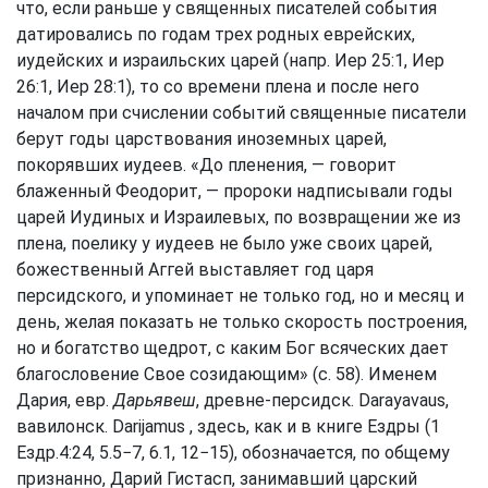
что, если раньше у священных писателей события
датировались по годам трех родных еврейских,
иудейских и израильских царей (напр.
Иер 25:1
,
Иер
26:1
,
Иер 28:1
), то со времени плена и после него
началом при счислении событий священные писатели
берут годы царствования иноземных царей,
покорявших иудеев. «До пленения, — говорит
блаженный Феодорит, — пророки надписывали годы
царей Иудиных и Израилевых, по возвращении же из
плена, поелику у иудеев не было уже своих царей,
божественный Аггей выставляет год царя
персидского, и упоминает не только год, но и месяц и
день, желая показать не только скорость построения,
но и богатство щедрот, с каким Бог всяческих дает
благословение Свое созидающим» (с. 58). Именем
Дария, евр.
Дарьявеш
, древне-персидск. Darayavaus,
вавилонск. Darijamus , здесь, как и в книге Ездры (1
Ездр.4:24, 5.5−7, 6.1, 12−15), обозначается, по общему
признанно, Дарий Гистасп, занимавший царский