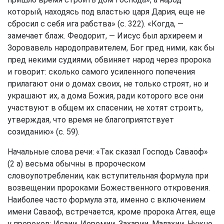
который, находясь под властью царя Дария, еще не
сбросил с себя ига рабства» (с. 322). «Когда, —
замечает блаж. Феодорит, — Иисус был архиреем и
Зоровавель народоправителем, Бог пред ними, как бы
пред некими судиями, обвиняет народ через пророка
и говорит: сколько самого усиленного попечения
прилагают они о домах своих, не только строят, но и
украшают их, а дома Божия, ради которого все они
участвуют в общем их спасении, не хотят строить,
утверждая, что время не благоприятствует
созиданию» (с. 59).
Начальные слова речи: «Так сказал Господь Саваоф»
(2 а) весьма обычны в пророческом
словоупотреблении, как вступительная формула при
возвещении пророками Божественного откровения.
Наиболее часто формула эта, именно с включением
имени Саваоф, встречается, кроме пророка Аггея, еще
у пророков: Исаии, Иеремии, Захарии, Малахии. Нужно,