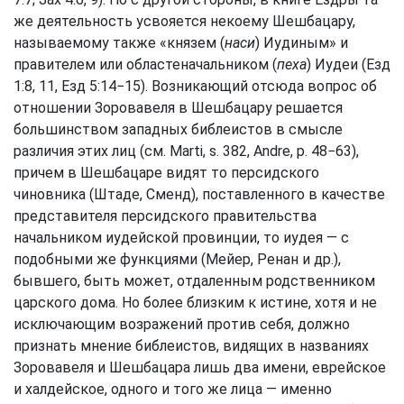
же деятельность усвояется некоему Шешбацару,
называемому также «князем (
наси
) Иудиным» и
правителем или областеначальником (
пеха
) Иудеи (
Езд
1:8, 11
,
Езд 5:14−15
). Возникающий отсюда вопрос об
отношении Зоровавеля в Шешбацару решается
большинством западных библеистов в смысле
различия этих лиц (см. Marti, s. 382, Andre, p. 48−63),
причем в Шешбацаре видят то персидского
чиновника (Штаде, Сменд), поставленного в качестве
представителя персидского правительства
начальником иудейской провинции, то иудея — с
подобными же функциями (Мейер, Ренан и др.),
бывшего, быть может, отдаленным родственником
царского дома. Но более близким к истине, хотя и не
исключающим возражений против себя, должно
признать мнение библеистов, видящих в названиях
Зоровавеля и Шешбацара лишь два имени, еврейское
и халдейское, одного и того же лица — именно