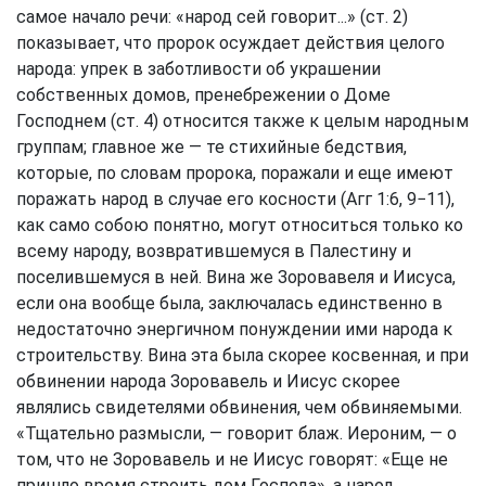
самое начало речи: «народ сей говорит...» (ст. 2)
показывает, что пророк осуждает действия целого
народа: упрек в заботливости об украшении
собственных домов, пренебрежении о Доме
Господнем (ст. 4) относится также к целым народным
группам; главное же — те стихийные бедствия,
которые, по словам пророка, поражали и еще имеют
поражать народ в случае его косности (
Агг 1:6, 9−11
),
как само собою понятно, могут относиться только ко
всему народу, возвратившемуся в Палестину и
поселившемуся в ней. Вина же Зоровавеля и Иисуса,
если она вообще была, заключалась единственно в
недостаточно энергичном понуждении ими народа к
строительству. Вина эта была скорее косвенная, и при
обвинении народа Зоровавель и Иисус скорее
являлись свидетелями обвинения, чем обвиняемыми.
«Тщательно размысли, — говорит блаж. Иероним, — о
том, что не Зоровавель и не Иисус говорят: «Еще не
пришло время строить дом Господа», а народ