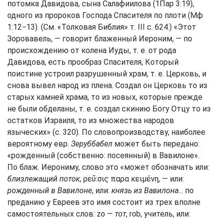
потомка Давидова, сына Салафиилова (
1Пар 3:19
),
одного из пророков Господа Спасителя по плоти (
Мф
1:12−13
). (См. «Толковая Библия» т. III с. 624.) «Этот
Зоровавель, — говорит блаженный Иероним, — по
происхождению от колена Иуды, т. е. от рода
Давидова, есть прообраз Спасителя, Который
поистине устроил разрушенный храм, т. е. Церковь, и
снова вывел народ из плена. Создал он Церковь то из
старых камней храма, то из новых, которые прежде
не были обделаны, т. е. создал скинию Богу Отцу то из
остатков Израиля, то из множества народов
языческих» (с. 320). По словопроизводству, наиболее
вероятному евр.
Зеруббабел
может быть передано:
«рожденный (собственно: посеянный) в Вавилоне».
По блаж. Иерониму, слово это «может обозначать или:
близлежащий поток
, ρεῦ:σις παρα κειμένη, — или:
рожденный в Вавилоне
, или:
князь из Вавилона
... по
преданию у Евреев это имя состоит из трех вполне
самостоятельных слов: zo —
тот
, rob, учитель, или: