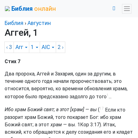
Библия
онлайн
Библия
›
Августин
Аггей, 1
‹ 3
Агг
1
AIC
2
›
Стих 7
Два пророка, Аггей и Захария, один за другим, в
течение одного года начали пророчествовать; это
относится, вероятно, ко времени обновления храма,
1
которое было предсказано задолго до того
...
17
Ибо храм Божий свят; а этот [храм] — вы
(
Если кто
разорит храм Божий, того покарает Бог: ибо храм
Божий свят; а этот
храм
— вы.
1Кор 3:17
). Итак,
всякий, кто обращается к делу созидания его и кладет