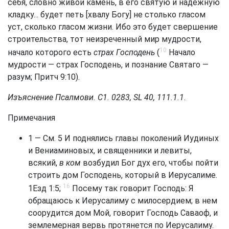
себя, словно живой камень, в его святую и надежную
кладку... будет петь [хвалу Богу] не столько гласом
уст, сколько гласом жизни. Ибо это будет свершение
строительства, тот неизреченный мир мудрости,
10
начало которого есть
страх Господень
(
Начало
мудрости — страх Господень, и познание Святаго —
разум;
Притч 9:10
).
Изъяснение Псалмови. С1. 0283, SL 40, 111.1.1
.
Примечания
1 — См.
5 И поднялись главы поколений Иудиных
и Вениаминовых, и священники и левиты,
всякий,
в ком
возбудил Бог дух его, чтобы пойти
строить дом Господень, который в Иерусалиме.
16
1
Езд 1:5
;
Посему так говорит Господь: Я
обращаюсь к Иерусалиму с милосердием; в нем
соорудится дом Мой, говорит Господь Саваоф, и
землемерная вервь протянется по Иерусалиму.