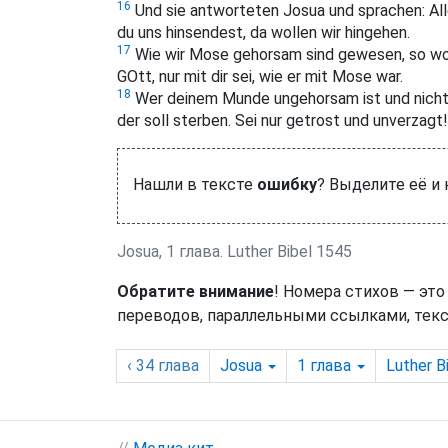
16
Und sie antworteten Josua und sprachen: Alle
du uns hinsendest, da wollen wir hingehen.
17
Wie wir Mose gehorsam sind gewesen, so wolle
GOtt, nur mit dir sei, wie er mit Mose war.
18
Wer deinem Munde ungehorsam ist und nicht 
der soll sterben. Sei nur getrost und unverzagt!
Нашли в тексте
ошибку
? Выделите её и
Josua, 1 глава. Luther Bibel 1545
Обратите внимание
! Номера стихов — это
переводов, параллельными ссылками, текс
‹ 34
глава
Josua
1
глава
Luther B