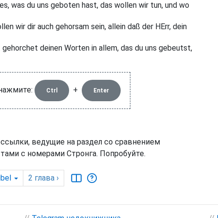
s, was du uns geboten hast, das wollen wir tun, und wo
n wir dir auch gehorsam sein, allein daß der HErr, dein
gehorchet deinen Worten in allem, das du uns gebeutst,
 нажмите:
+
Ctrl
Enter
 ссылки, ведущие на раздел со сравнением
тами с номерами Стронга. Попробуйте.
ibel
2
глава
›