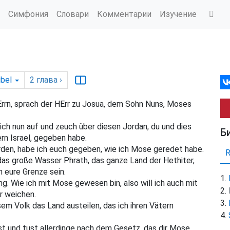
Симфония
Словари
Комментарии
Изучение
ibel
2
глава
›
n, sprach der HErr zu Josua, dem Sohn Nuns, Moses
h nun auf und zeuch über diesen Jordan, du und dies
Б
ern Israel, gegeben habe.
rden, habe ich euch gegeben, wie ich Mose geredet habe.
as große Wasser Phrath, das ganze Land der Hethiter,
 eure Grenze sein.
g. Wie ich mit Mose gewesen bin, also will ich auch mit
ir weichen.
em Volk das Land austeilen, das ich ihren Vätern
st und tust allerdinge nach dem Gesetz, das dir Mose,