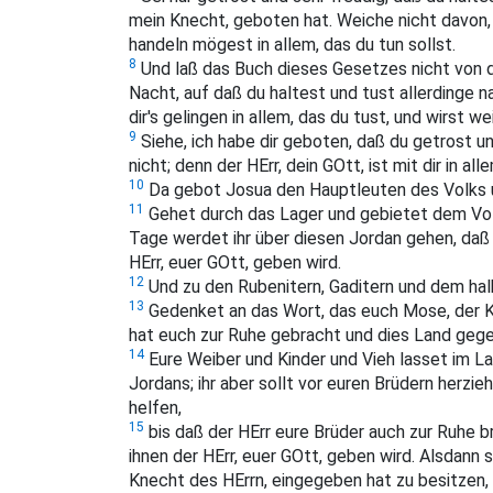
mein Knecht, geboten hat. Weiche nicht davon, 
handeln mögest in allem, das du tun sollst.
8
Und laß das Buch dieses Gesetzes nicht von
Nacht, auf daß du haltest und tust allerdinge 
dir's gelingen in allem, das du tust, und wirst w
9
Siehe, ich habe dir geboten, daß du getrost un
nicht; denn der HErr, dein GOtt, ist mit dir in all
10
Da gebot Josua den Hauptleuten des Volks 
11
Gehet durch das Lager und gebietet dem Volk
Tage werdet ihr über diesen Jordan gehen, daß
HErr, euer GOtt, geben wird.
12
Und zu den Rubenitern, Gaditern und dem h
13
Gedenket an das Wort, das euch Mose, der Kn
hat euch zur Ruhe gebracht und dies Land geg
14
Eure Weiber und Kinder und Vieh lasset im L
Jordans; ihr aber sollt vor euren Brüdern herzi
helfen,
15
bis daß der HErr eure Brüder auch zur Ruhe b
ihnen der HErr, euer GOtt, geben wird. Alsdann 
Knecht des HErrn, eingegeben hat zu besitzen,