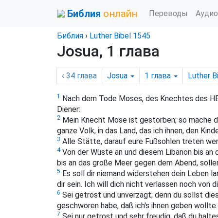
Библия
онлайн
Переводы
Аудио
Библия
›
Luther Bibel 1545
Josua, 1 глава
‹ 34
глава
Josua
1
глава
Luther B
1
Nach dem Tode Moses, des Knechtes des HErr
Diener:
2
Mein Knecht Mose ist gestorben; so mache dic
ganze Volk, in das Land, das ich ihnen, den Kind
3
Alle Stätte, darauf eure Fußsohlen treten we
4
Von der Wüste an und diesem Libanon bis an d
bis an das große Meer gegen dem Abend, sollen
5
Es soll dir niemand widerstehen dein Leben lan
dir sein. Ich will dich nicht verlassen noch von d
6
Sei getrost und unverzagt; denn du sollst dies
geschworen habe, daß ich's ihnen geben wollte.
7
Sei nur getrost und sehr freudig, daß du halte