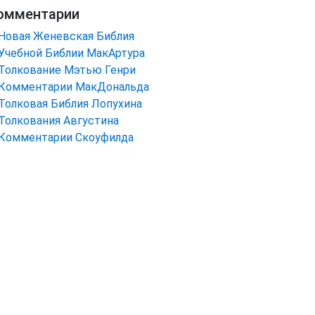
омментарии
Новая Женевская Библия
Учебной Библии МакАртура
Толкование Мэтью Генри
Комментарии МакДональда
Толковая Библия Лопухина
Толкования Августина
Комментарии Скоуфилда