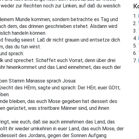
К
weder zur Rechten noch zur Linken, auf daß du weislich
 deinem Munde kommen, sondern betrachte es Tag und
nach dem, das drinnen geschrieben stehet. Alsdann wird
eislich handeln können.
d freudig seiest. Laß dir nicht grauen und entsetze dich
em, das du tun wirst.
und sprach:
 und sprechet: Schaffet euch Vorrat; denn über drei
 ihr hineinkommet und das Land einnehmet, das euch der
alben Stamm Manasse sprach Josua:
echt des HErrn, sagte und sprach: Der HErr, euer GOtt,
eben.
ande bleiben, das euch Mose gegeben hat diesseit des
ehen gerüstet, was streitbare Männer sind, und ihnen
ringt, wie euch, daß sie auch einnehmen das Land, das
sollt ihr wieder umkehren in euer Land, das euch Mose, der
 diesseit des Jordans, gegen der Sonnen Aufgang.