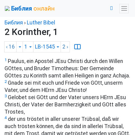
Библия
онлайн
Библия
›
Luther Bibel
2 Korinther, 1
‹ 16
1
LB-1545
2
›
1
Paulus, ein Apostel JEsu Christi durch den Willen
GOttes, und Bruder Timotheus: Der Gemeinde
GOttes zu Korinth samt allen Heiligen in ganz Achaja.
2
Gnade sei mit euch und Friede von GOtt, unserm
Vater, und dem HErrn JEsu Christo!
3
Gelobet sei GOtt und der Vater unsers HErrn JEsu
Christi, der Vater der Barmherzigkeit und GOtt alles
Trostes,
4
der uns tröstet in aller unserer Trübsal, daß wir
auch trösten können, die da sind in allerlei Trübsal,
mit dem Trost, damit wir getröstet werden von GOtt.