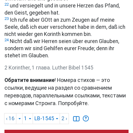
22
und versiegelt und in unsere Herzen das Pfand,
den Geist, gegeben hat.
23
Ich rufe aber GOtt an zum Zeugen auf meine
Seele, daß ich euer verschonet habe in dem, daß ich
nicht wieder gen Korinth kommen bin.
24
Nicht daß wir Herren seien über euren Glauben,
sondern wir sind Gehilfen eurer Freude; denn ihr
stehet im Glauben.
2 Korinther, 1 глава. Luther Bibel 1545
Обратите внимание
! Номера стихов — это
ссылки, ведущие на раздел со сравнением
переводов, параллельными ссылками, текстами
с номерами Стронга. Попробуйте.
‹ 16
1
LB-1545
2
›