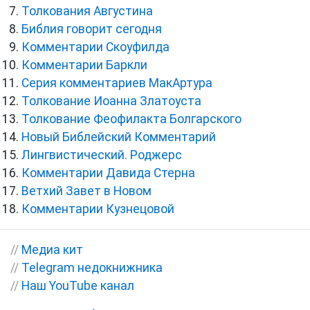
Толкования Августина
Библия говорит сегодня
Комментарии Скоуфилда
Комментарии Баркли
Серия комментариев МакАртура
Толкование Иоанна Златоуста
Толкование Феофилакта Болгарского
Новый Библейский Комментарий
Лингвистический. Роджерс
Комментарии Давида Стерна
Ветхий Завет в Новом
Комментарии Кузнецовой
//
Медиа кит
//
Telegram недокнижника
//
Наш YouTube канал