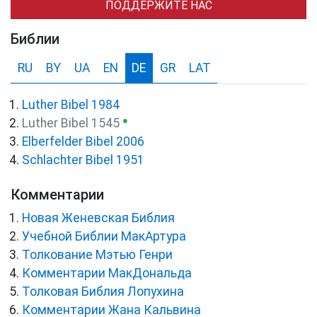
ПОДДЕРЖИТЕ НАС
Библии
RU
BY
UA
EN
DE
GR
LAT
Luther Bibel 1984
●
Luther Bibel 1545
Elberfelder Bibel 2006
Schlachter Bibel 1951
Комментарии
Новая Женевская Библия
Учебной Библии МакАртура
Толкование Мэтью Генри
Комментарии МакДональда
Толковая Библия Лопухина
Комментарии Жана Кальвина