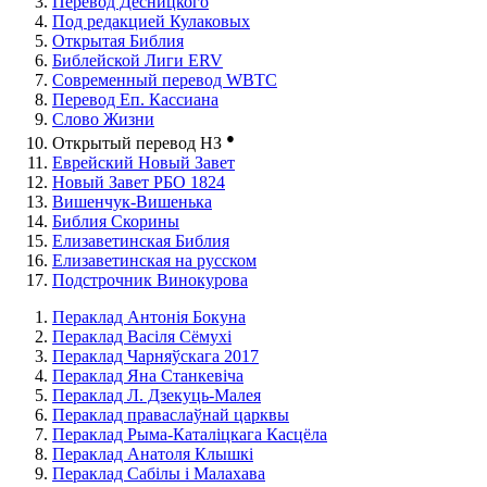
Перевод Десницкого
Под редакцией Кулаковых
Открытая Библия
Библейской Лиги ERV
Cовременный перевод WBTC
Перевод Еп. Кассиана
Слово Жизни
●
Открытый перевод НЗ
Еврейский Новый Завет
Новый Завет РБО 1824
Вишенчук-Вишенька
Библия Скорины
Елизаветинская Библия
Елизаветинская на русском
Подстрочник Винокурова
Пераклад Антонія Бокуна
Пераклад Васіля Сёмухі
Пераклад Чарняўскага 2017
Пераклад Яна Станкевіча
Пераклад Л. Дзекуць-Малея
Пераклад праваслаўнай царквы
Пераклад Рыма-Каталіцкага Касцёла
Пераклад Анатоля Клышкi
Пераклад Сабілы і Малахава