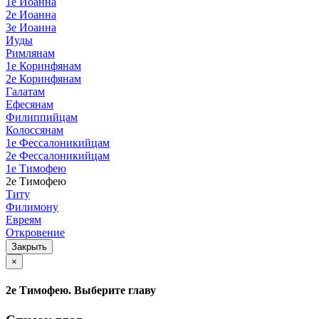
1е Иоанна
2е Иоанна
3е Иоанна
Иуды
Римлянам
1е Коринфянам
2е Коринфянам
Галатам
Ефесянам
Филиппийцам
Колоссянам
1е Фессалоникийцам
2е Фессалоникийцам
1е Тимофею
2е Тимофею
Титу
Филимону
Евреям
Откровение
Закрыть
×
2е Тимофею. Выберите главу