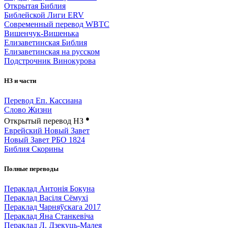
Открытая Библия
Библейской Лиги ERV
Cовременный перевод WBTC
Вишенчук-Вишенька
Елизаветинская Библия
Елизаветинская на русском
Подстрочник Винокурова
НЗ и части
Перевод Еп. Кассиана
Слово Жизни
●
Открытый перевод НЗ
Еврейский Новый Завет
Новый Завет РБО 1824
Библия Скорины
Полные переводы
Пераклад Антонія Бокуна
Пераклад Васіля Сёмухі
Пераклад Чарняўскага 2017
Пераклад Яна Станкевіча
Пераклад Л. Дзекуць-Малея