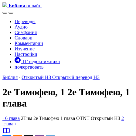
Библия
онлайн
Переводы
Аудио
Симфония
Словари
Комментарии
Изучение
Настройки
ТГ недокнижника
пожертвовать
Библия
›
Открытый НЗ
Открытый перевод НЗ
2е Тимофею, 1
2е Тимофею, 1
глава
‹ 6
глава
2Тим
2е Тимофею
1
глава
OTNT
Открытый НЗ
2
глава
›