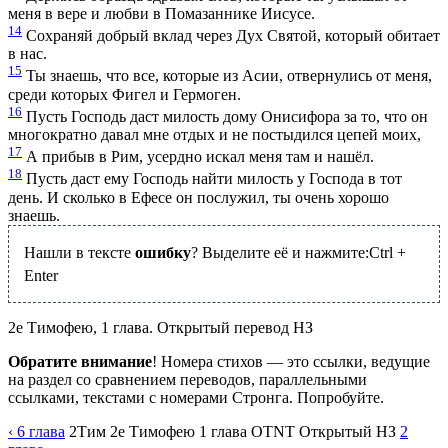
меня в вере и любви в Помазаннике Иисусе.
14
Сохраняй добрый вклад через Дух Святой, который обитает
в нас.
15
Ты знаешь, что все, которые из Асии, отвернулись от меня,
среди которых Фигел и Гермоген.
16
Пусть Господь даст милость дому Онисифора за то, что он
многократно давал мне отдых и не постыдился цепей моих,
17
А прибыв в Рим, усердно искал меня там и нашёл.
18
Пусть даст ему Господь найти милость у Господа в тот
день. И сколько в Ефесе он послужил, ты очень хорошо
знаешь.
Нашли в тексте
ошибку
? Выделите её и нажмите:
Ctrl
+
Enter
2е Тимофею, 1 глава. Открытый перевод НЗ
Обратите внимание
! Номера стихов — это ссылки, ведущие
на раздел со сравнением переводов, параллельными
ссылками, текстами с номерами Стронга. Попробуйте.
‹ 6
глава
2Тим
2е Тимофею
1
глава
OTNT
Открытый НЗ
2