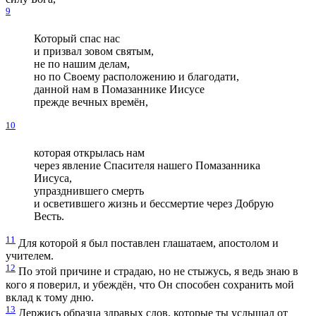
9
Который спас нас
и призвал зовом святым,
не по нашим делам,
но по Своему расположению и благодати,
данной нам в Помазаннике Иисусе
прежде вечных времён,
10
которая открылась нам
через явление Спасителя нашего Помазанника
Иисуса,
упразднившего смерть
и осветившего жизнь и бессмертие через Добрую
Весть.
11
Для которой я был поставлен глашатаем, апостолом и
учителем.
12
По этой причине и страдаю, но не стыжусь, я ведь знаю в
кого я поверил, и убеждён, что Он способен сохранить мой
вклад к тому дню.
13
Держись образца здравых слов, которые ты услышал от