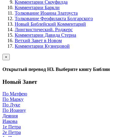
Комментарии Скоуфилда
Комментарии Баркли
Толкование Иоанна Златоуста
Толкование Феофилакта Болгарского
Новый Библейский Комментарий
Лингвистический. Роджерс
Комментарии Давида Стерна
Ветхий Завет в Новом
Комментарии Кузнецовой
×
Открытый перевод НЗ. Выберите книгу Библии
Новый Завет
По Матфею
По Марку
По Луке
По Иоанну
Деяния
Иакова
1е Петра
2е Петра