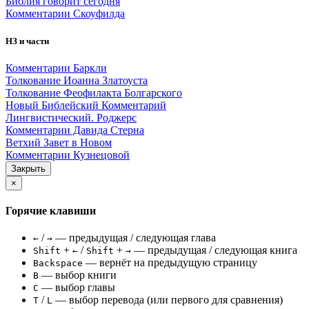
Библия говорит сегодня
Комментарии Скоуфилда
НЗ и части
Комментарии Баркли
Толкование Иоанна Златоуста
Толкование Феофилакта Болгарского
Новый Библейский Комментарий
Лингвистический. Роджерс
Комментарии Давида Стерна
Ветхий Завет в Новом
Комментарии Кузнецовой
Закрыть
×
Горячие клавиши
/
— предыдущая / следующая глава
←
→
+
/
+
— предыдущая / следующая книга
Shift
←
Shift
→
— вернёт на предыдущую страницу
Backspace
— выбор книги
B
— выбор главы
C
/
— выбор перевода (или первого для сравнения)
T
L