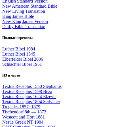
English Standard Version
New American Standard Bible
New Living Translation
King James Bible
New King James Version
Darby Bible Translation
Полные переводы
Luther Bibel 1984
Luther Bibel 1545
Elberfelder Bibel 2006
Schlachter Bibel 1951
НЗ и части
Textus Receptus 1550 Stephanus
Textus Receptus 1598 Beza
Textus Receptus 1624 Elzevir
Textus Receptus 1894 Scrivener
Tregelles 1857−1879
Tischendorf 8th — 1872
Westcott and Hort 1881
Nestle Greek NT 1904