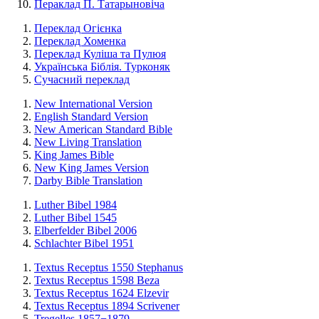
Пераклад П. Татарыновіча
Переклад Огієнка
Переклад Хоменка
Переклад Куліша та Пулюя
Українська Біблія. Турконяк
Сучасний переклад
New International Version
English Standard Version
New American Standard Bible
New Living Translation
King James Bible
New King James Version
Darby Bible Translation
Luther Bibel 1984
Luther Bibel 1545
Elberfelder Bibel 2006
Schlachter Bibel 1951
Textus Receptus 1550 Stephanus
Textus Receptus 1598 Beza
Textus Receptus 1624 Elzevir
Textus Receptus 1894 Scrivener
Tregelles 1857−1879