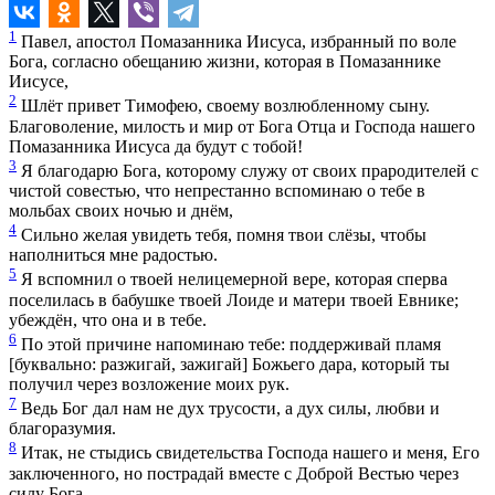
1
Павел, апостол Помазанника Иисуса, избранный по воле
Бога, согласно обещанию жизни, которая в Помазаннике
Иисусе,
2
Шлёт привет Тимофею, своему возлюбленному сыну.
Благоволение, милость и мир от Бога Отца и Господа нашего
Помазанника Иисуса да будут с тобой!
3
Я благодарю Бога, которому служу от своих прародителей с
чистой совестью, что непрестанно вспоминаю о тебе в
мольбах своих ночью и днём,
4
Сильно желая увидеть тебя, помня твои слёзы, чтобы
наполниться мне радостью.
5
Я вспомнил о твоей нелицемерной вере, которая сперва
поселилась в бабушке твоей Лоиде и матери твоей Евнике;
убеждён, что она и в тебе.
6
По этой причине напоминаю тебе: поддерживай пламя
[буквально: разжигай, зажигай] Божьего дара, который ты
получил через возложение моих рук.
7
Ведь Бог дал нам не дух трусости, а дух силы, любви и
благоразумия.
8
Итак, не стыдись свидетельства Господа нашего и меня, Его
заключенного, но пострадай вместе с Доброй Вестью через
силу Бога,