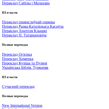
Пераклад Сабілы і Малахава
НЗ и части
Пераклад праваслаўнай царквы
Пераклад Рыма-Каталіцкага Касцёла
Пераклад Анатоля Клышкi
Пераклад П. Татарыновіча
Полные переводы
Переклад Огієнка
Переклад Хоменка
Переклад Куліша та Пулюя
Українська Біблія. Турконяк
НЗ и части
Сучасний переклад
Полные переводы
New International Version