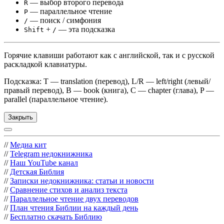
— выбор второго перевода
R
— параллельное чтение
P
— поиск / симфония
/
+
— эта подсказка
Shift
/
Горячие клавиши работают как с английской, так и с русской
раскладкой клавиатуры.
Подсказка: T — translation (перевод), L/R — left/right (левый/
правый перевод), B — book (книга), C — chapter (глава), P —
parallel (параллельное чтение).
Закрыть
//
Медиа кит
//
Telegram недокнижника
//
Наш YouTube канал
//
Детская Библия
//
Записки недокнижника: статьи и новости
//
Сравнение стихов и анализ текста
//
Параллельное чтение двух переводов
//
План чтения Библии на каждый день
//
Бесплатно скачать Библию