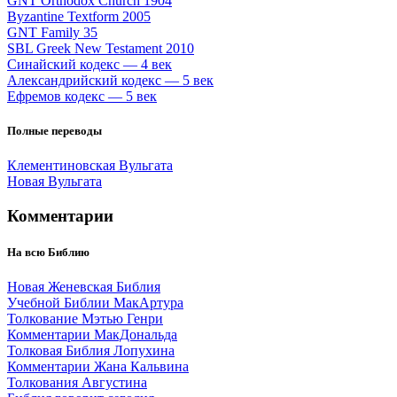
GNT Orthodox Church 1904
Byzantine Textform 2005
GNT Family 35
SBL Greek New Testament 2010
Синайский кодекс — 4 век
Александрийский кодекс — 5 век
Ефремов кодекс — 5 век
Полные переводы
Клементиновская Вульгата
Новая Вульгата
Комментарии
На всю Библию
Новая Женевская Библия
Учебной Библии МакАртура
Толкование Мэтью Генри
Комментарии МакДональда
Толковая Библия Лопухина
Комментарии Жана Кальвина
Толкования Августина