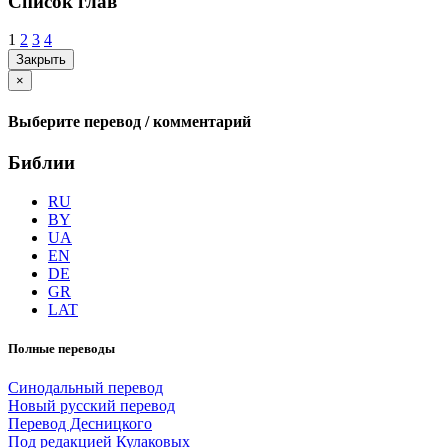
Список глав
1
2
3
4
Закрыть
×
Выберите перевод / комментарий
Библии
RU
BY
UA
EN
DE
GR
LAT
Полные переводы
Синодальный перевод
Новый русский перевод
Перевод Десницкого
Под редакцией Кулаковых