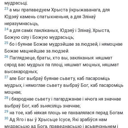
мудрасьці;
23
а мы прапаведуем Хрыста ўкрыжаванага, для
Юдэяў камень спатыкненьня, а для Элінаў
неразумнасьць,
24
а для саміх пакліканых, Юдэяў і Элінаў, Хрыста,
Божую сілу і Божую мудрасьць;
25
бо і буянае Божае мудрэйшае за людзей, і нямоцнае
Божае мацнейшае за людзей.
26
Паглядзеце, браты, хто вы, закліканыя: няшмат
сярод вас мудрых па плоці, няшмат моцных, няшмат
высакародных;
27
але Бог выбраў буянае сьвету, каб пасароміць
мудрых, і нямоглае сьвету выбраў Бог, каб пасароміць
моцнае;
28
і бязроднае сьвету і пагарджанае і нічога ня значнае
выбраў Бог, каб зьнясіліць значнае;
29
на тое, каб ніякая плоць не пахвалялася перад Богам.
30
Ад Яго і вы ў Хрысьце Ісусе, Які зрабіўся нам
мудрасьцю ад Бога, праведнасьцю і асьвячэньнем і