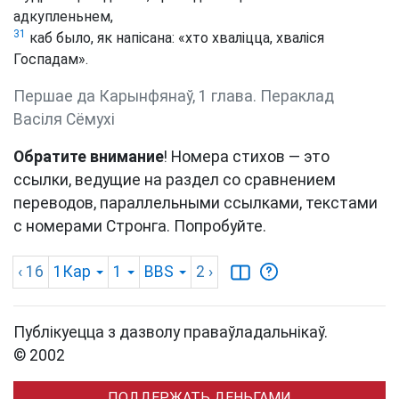
адкупленьнем,
31
каб было, як напісана: «хто хваліцца, хваліся
Госпадам».
Першае да Карынфянаў, 1 глава. Пераклад
Васіля Сёмухі
Обратите внимание
! Номера стихов — это
ссылки, ведущие на раздел со сравнением
переводов, параллельными ссылками, текстами
с номерами Стронга. Попробуйте.
‹ 16
1Кар
1
BBS
2
›
Публікуецца з дазволу праваўладальнікаў.
© 2002
ПОДДЕРЖАТЬ ДЕНЬГАМИ