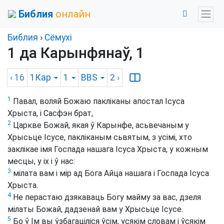
Библия
онлайн
Библия
›
Сёмухі
1 да Карынфянаў, 1
‹ 16
1Кар
1
BBS
2
›
1
Павал, воляй Божаю пакліканы апостал Ісуса
Хрыста, і Сасфэн брат,
2
Царкве Божай, якая ў Карынфе, асьвечаным у
Хрысьце Ісусе, пакліканым сьвятым, з усімі, хто
заклікае імя Госпада нашага Ісуса Хрыста, у кожным
месцы, у іх і ў нас:
3
мілата вам і мір ад Бога Айца нашага і Госпада Ісуса
Хрыста.
4
Не перастаю дзякаваць Богу майму за вас, дзеля
мілаты Божай, дадзенай вам у Хрысьце Ісусе.
5
Бо ў Ім вы ўзбагаціліся ўсім, усякім словам і ўсякім