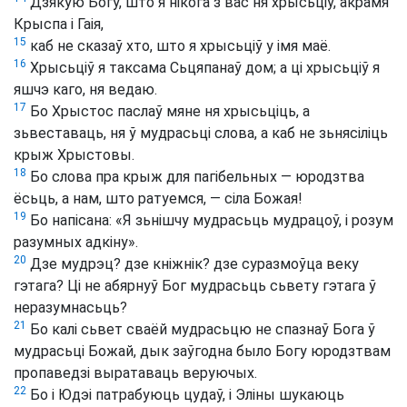
Дзякую Богу, што я нікога з вас ня хрысьціў, акрамя
Крыспа і Гаія,
15
каб не сказаў хто, што я хрысьціў у імя маё.
16
Хрысьціў я таксама Сьцяпанаў дом; а ці хрысьціў я
яшчэ каго, ня ведаю.
17
Бо Хрыстос паслаў мяне ня хрысьціць, а
зьвеставаць, ня ў мудрасьці слова, а каб не зьнясіліць
крыж Хрыстовы.
18
Бо слова пра крыж для пагібельных — юродзтва
ёсьць, а нам, што ратуемся, — сіла Божая!
19
Бо напісана: «Я зьнішчу мудрасьць мудрацоў, і розум
разумных адкіну».
20
Дзе мудрэц? дзе кніжнік? дзе суразмоўца веку
гэтага? Ці не абярнуў Бог мудрасьць сьвету гэтага ў
неразумнасьць?
21
Бо калі сьвет сваёй мудрасьцю не спазнаў Бога ў
мудрасьці Божай, дык заўгодна было Богу юродзтвам
пропаведзі выратаваць веруючых.
22
Бо і Юдэі патрабуюць цудаў, і Эліны шукаюць