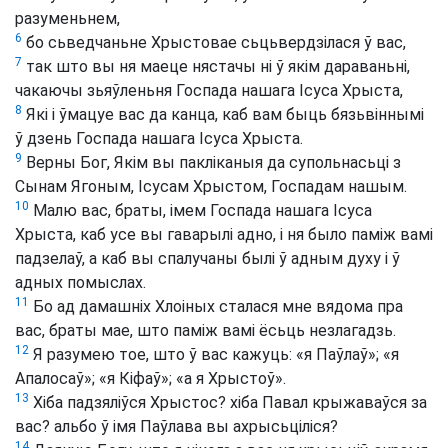
разуменьнем,
6
бо сьведчаньне Хрыстовае сьцьвердзілася ў вас,
7
так што вы ня маеце нястачы ні ў якім дараваньні,
чакаючы зьяўленьня Госпада нашага Ісуса Хрыста,
8
Які і ўмацуе вас да канца, каб вам быць бязьвіннымі
ў дзень Госпада нашага Ісуса Хрыста.
9
Верны Бог, Якім вы пакліканыя да супольнасьці з
Сынам Ягоным, Ісусам Хрыстом, Госпадам нашым.
10
Малю вас, браты, імем Госпада нашага Ісуса
Хрыста, каб усе вы гаварылі адно, і ня было паміж вамі
падзелаў, а каб вы спалучаны былі ў адным духу і ў
адных помыслах.
11
Бо ад дамашніх Хлоіных сталася мне вядома пра
вас, браты мае, што паміж вамі ёсьць незлагадзь.
12
Я разумею тое, што ў вас кажуць: «я Паўлаў»; «я
Апалосаў»; «я Кіфаў»; «а я Хрыстоў».
13
Хіба падзяліўся Хрыстос? хіба Павал крыжаваўся за
вас? альбо ў імя Паўлава вы ахрысьціліся?
14