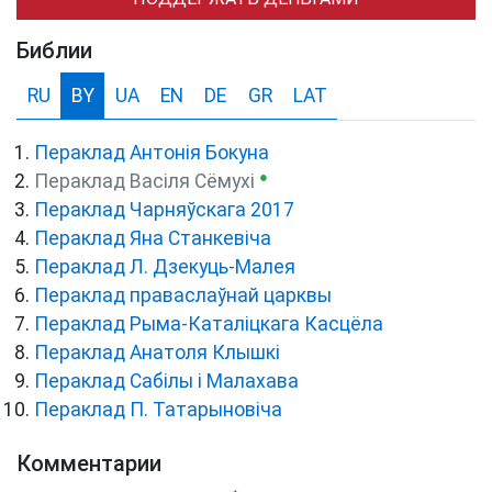
Библии
RU
BY
UA
EN
DE
GR
LAT
Пераклад Антонія Бокуна
●
Пераклад Васіля Сёмухі
Пераклад Чарняўскага 2017
Пераклад Яна Станкевіча
Пераклад Л. Дзекуць-Малея
Пераклад праваслаўнай царквы
Пераклад Рыма-Каталіцкага Касцёла
Пераклад Анатоля Клышкi
Пераклад Сабілы і Малахава
Пераклад П. Татарыновіча
Комментарии