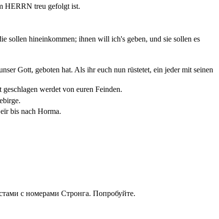
m HERRN treu gefolgt ist.
e sollen hineinkommen; ihnen will ich's geben, und sie sollen es
 Gott, geboten hat. Als ihr euch nun rüstetet, ein jeder mit seinen
ht geschlagen werdet von euren Feinden.
ebirge.
eïr bis nach Horma.
кстами с номерами Стронга. Попробуйте.