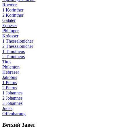
Roemer
1 Korinther
2 Korinther
Galater
Epheser
Philipper
Kolosser
1 Thessalonicher
2 Thessalonicher
1 Timotheus
2 Timotheus
Titus
Philemon
Hebraeer
Jakobus
1 Petrus
2 Petrus
1 Johannes
2 Johannes
3 Johannes
Judas
Offenbarung
Ветхий Завет