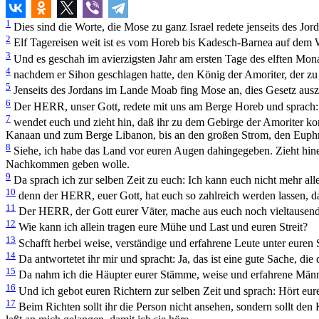
1
Dies sind die Worte, die Mose zu ganz Israel redete jenseits des J
2
Elf Tagereisen weit ist es vom Horeb bis Kadesch-Barnea auf dem 
3
Und es geschah im avierzigsten Jahr am ersten Tage des elften Monat
4
nachdem er Sihon geschlagen hatte, den König der Amoriter, der zu
5
Jenseits des Jordans im Lande Moab fing Mose an, dies Gesetz ausz
6
Der HERR, unser Gott, redete mit uns am Berge Horeb und sprach: 
7
wendet euch und zieht hin, daß ihr zu dem Gebirge der Amoriter k
Kanaan und zum Berge Libanon, bis an den großen Strom, den Euphr
8
Siehe, ich habe das Land vor euren Augen dahingegeben. Zieht hin
Nachkommen geben wolle.
9
Da sprach ich zur selben Zeit zu euch: Ich kann euch nicht mehr alle
10
denn der HERR, euer Gott, hat euch so zahlreich werden lassen, d
11
Der HERR, der Gott eurer Väter, mache aus euch noch vieltausend
12
Wie kann ich allein tragen eure Mühe und Last und euren Streit?
13
Schafft herbei weise, verständige und erfahrene Leute unter euren 
14
Da antwortetet ihr mir und spracht: Ja, das ist eine gute Sache, die d
15
Da nahm ich die Häupter eurer Stämme, weise und erfahrene Männer,
16
Und ich gebot euren Richtern zur selben Zeit und sprach: Hört eure
17
Beim Richten sollt ihr die Person nicht ansehen, sondern sollt de