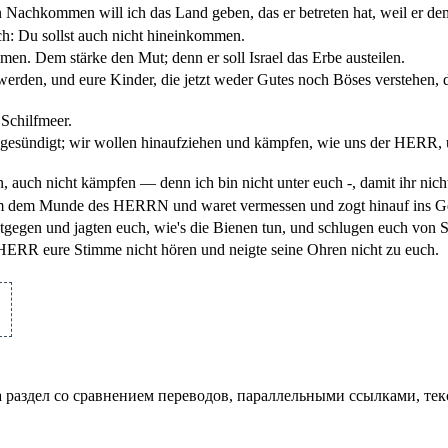
n Nachkommen will ich das Land geben, das er betreten hat, weil er de
: Du sollst auch nicht hineinkommen.
men. Dem stärke den Mut; denn er soll Israel das Erbe austeilen.
rden, und eure Kinder, die jetzt weder Gutes noch Böses verstehen, di
Schilfmeer.
ündigt; wir wollen hinaufziehen und kämpfen, wie uns der HERR, unser
, auch nicht kämpfen — denn ich bin nicht unter euch -, damit ihr nic
rsam dem Munde des HERRN und waret vermessen und zogt hinauf ins G
gegen und jagten euch, wie's die Bienen tun, und schlugen euch von S
ERR eure Stimme nicht hören und neigte seine Ohren nicht zu euch.
а раздел со сравнением переводов, параллельными ссылками, те