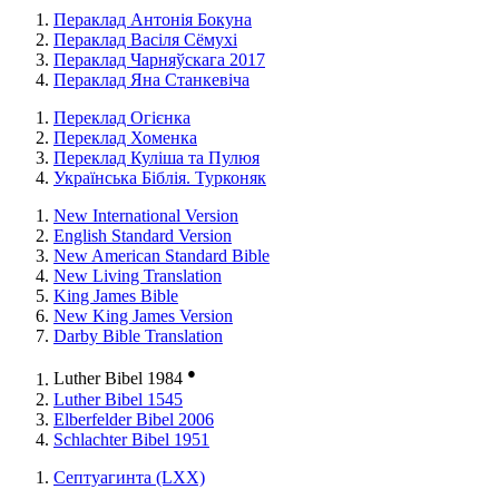
Пераклад Антонія Бокуна
Пераклад Васіля Сёмухі
Пераклад Чарняўскага 2017
Пераклад Яна Станкевіча
Переклад Огієнка
Переклад Хоменка
Переклад Куліша та Пулюя
Українська Біблія. Турконяк
New International Version
English Standard Version
New American Standard Bible
New Living Translation
King James Bible
New King James Version
Darby Bible Translation
●
Luther Bibel 1984
Luther Bibel 1545
Elberfelder Bibel 2006
Schlachter Bibel 1951
Септуагинта (LXX)