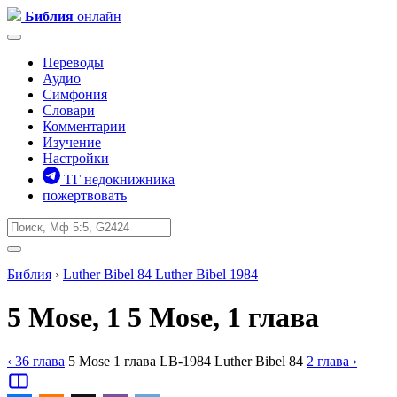
Библия
онлайн
Переводы
Аудио
Симфония
Словари
Комментарии
Изучение
Настройки
ТГ недокнижника
пожертвовать
Библия
›
Luther Bibel 84
Luther Bibel 1984
5 Mose, 1
5 Mose, 1 глава
‹ 36
глава
5 Mose
1
глава
LB-1984
Luther Bibel 84
2
глава
›