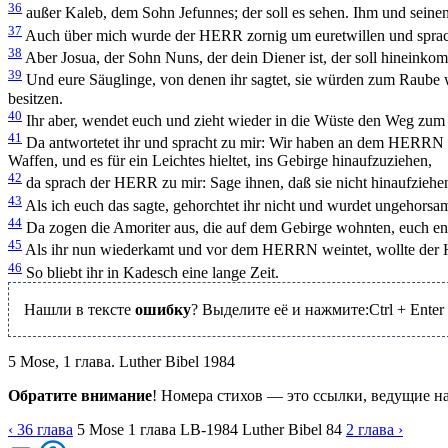
36
außer Kaleb, dem Sohn Jefunnes; der soll es sehen. Ihm und seine
37
Auch über mich wurde der HERR zornig um euretwillen und sprach
38
Aber Josua, der Sohn Nuns, der dein Diener ist, der soll hineinkom
39
Und eure Säuglinge, von denen ihr sagtet, sie würden zum Raube we
besitzen.
40
Ihr aber, wendet euch und zieht wieder in die Wüste den Weg zum 
41
Da antwortetet ihr und spracht zu mir: Wir haben an dem HERRN ges
Waffen, und es für ein Leichtes hieltet, ins Gebirge hinaufzuziehen,
42
da sprach der HERR zu mir: Sage ihnen, daß sie nicht hinaufziehen
43
Als ich euch das sagte, gehorchtet ihr nicht und wurdet ungeho
44
Da zogen die Amoriter aus, die auf dem Gebirge wohnten, euch ent
45
Als ihr nun wiederkamt und vor dem HERRN weintet, wollte der H
46
So bliebt ihr in Kadesch eine lange Zeit.
Нашли в тексте
ошибку
? Выделите её и нажмите:
Ctrl
+
Enter
5 Mose, 1 глава. Luther Bibel 1984
Обратите внимание
! Номера стихов — это ссылки, ведущие н
‹ 36
глава
5 Mose
1
глава
LB-1984
Luther Bibel 84
2
глава
›