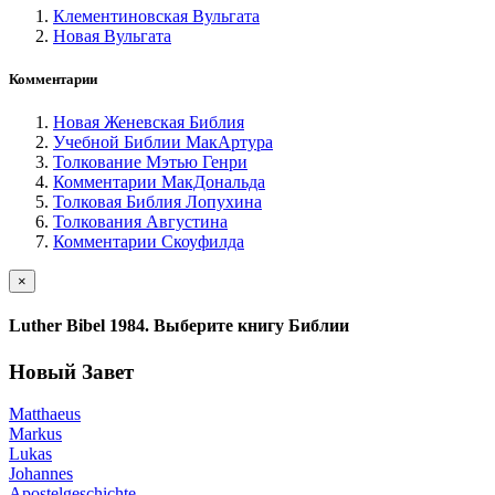
Клементиновская Вульгата
Новая Вульгата
Комментарии
Новая Женевская Библия
Учебной Библии МакАртура
Толкование Мэтью Генри
Комментарии МакДональда
Толковая Библия Лопухина
Толкования Августина
Комментарии Скоуфилда
×
Luther Bibel 1984. Выберите книгу Библии
Новый Завет
Matthaeus
Markus
Lukas
Johannes
Apostelgeschichte