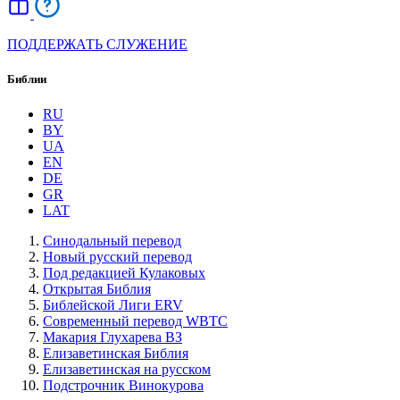
ПОДДЕРЖАТЬ СЛУЖЕНИЕ
Библии
RU
BY
UA
EN
DE
GR
LAT
Синодальный перевод
Новый русский перевод
Под редакцией Кулаковых
Открытая Библия
Библейской Лиги ERV
Cовременный перевод WBTC
Макария Глухарева ВЗ
Елизаветинская Библия
Елизаветинская на русском
Подстрочник Винокурова