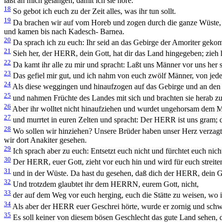
laßt an mich gelangen, damit ich sie höre.
18
So gebot ich euch zu der Zeit alles, was ihr tun sollt.
19
Da brachen wir auf vom Horeb und zogen durch die ganze Wüste, die
und kamen bis nach Kadesch- Barnea.
20
Da sprach ich zu euch: Ihr seid an das Gebirge der Amoriter gek
21
Sieh her, der HERR, dein Gott, hat dir das Land hingegeben; zieh h
22
Da kamt ihr alle zu mir und spracht: Laßt uns Männer vor uns her
23
Das gefiel mir gut, und ich nahm von euch zwölf Männer, von je
24
Als diese weggingen und hinaufzogen auf das Gebirge und an den
25
und nahmen Früchte des Landes mit sich und brachten sie herab zu
26
Aber ihr wolltet nicht hinaufziehen und wurdet ungehorsam dem
27
und murrtet in euren Zelten und spracht: Der HERR ist uns gram; d
28
Wo sollen wir hinziehen? Unsere Brüder haben unser Herz verzagt 
wir dort Anakiter gesehen.
29
Ich sprach aber zu euch: Entsetzt euch nicht und fürchtet euch nich
30
Der HERR, euer Gott, zieht vor euch hin und wird für euch streite
31
und in der Wüste. Da hast du gesehen, daß dich der HERR, dein Got
32
Und trotzdem glaubtet ihr dem HERRN, eurem Gott, nicht,
33
der auf dem Weg vor euch herging, euch die Stätte zu weisen, wo ih
34
Als aber der HERR euer Geschrei hörte, wurde er zornig und schw
35
Es soll keiner von diesem bösen Geschlecht das gute Land sehen, 