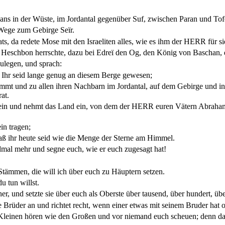
ordans in der Wüste, im Jordantal gegenüber Suf, zwischen Paran und To
Wege zum Gebirge Seïr.
s, da redete Mose mit den Israeliten alles, wie es ihm der HERR für si
 Heschbon herrschte, dazu bei Edreï den Og, den König von Baschan, d
ulegen, und sprach:
Ihr seid lange genug an diesem Berge gewesen;
ommt und zu allen ihren Nachbarn im Jordantal, auf dem Gebirge und 
at.
ein und nehmt das Land ein, von dem der HERR euren Vätern Abraham,
in tragen;
aß ihr heute seid wie die Menge der Sterne am Himmel.
mal mehr und segne euch, wie er euch zugesagt hat!
Stämmen, die will ich über euch zu Häuptern setzen.
u tun willst.
 und setzte sie über euch als Oberste über tausend, über hundert, üb
 Brüder an und richtet recht, wenn einer etwas mit seinem Bruder hat o
n Kleinen hören wie den Großen und vor niemand euch scheuen; denn das