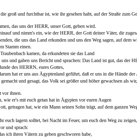
 groß und furchtbar ist, wie ihr gesehen habt, auf der Straße zum Ge
ommen, das uns der HERR, unser Gott, geben wird.
inauf und nimm's ein, wie der HERR, der Gott deiner Väter, dir zugesag
 senden, die uns das Land erkunden und uns den Weg sagen, auf dem wi
dem Stamm einen.
 Traubenbach kamen, da erkundeten sie das Land
 uns und gaben uns Bericht und sprachen: Das Land ist gut, das der 
 Munde des HERRN, eures Gottes,
arum hat er uns aus Ägyptenland geführt, daß er uns in die Hände der 
gemacht und gesagt, das Volk sei größer und höher gewachsen als wir
t vor ihnen.
n, wie er's mit euch getan hat in Ägypten vor euren Augen
t, getragen hat, wie ein Mann seinen Sohn trägt, auf dem ganzen Wege,
r euch lagern solltet, bei Nacht im Feuer, um euch den Weg zu zeigen, 
or und sprach:
das ich ihren Vätern zu geben geschworen habe,