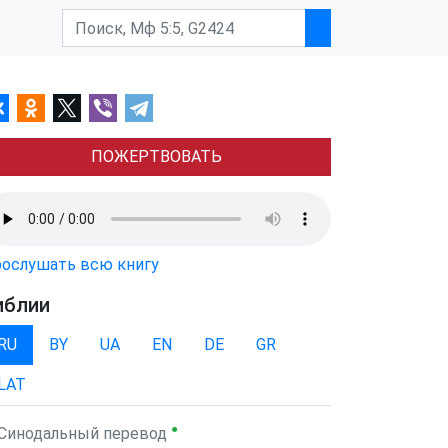
ПОЖЕРТВОВАТЬ
ослушать всю книгу
иблии
RU
BY
UA
EN
DE
GR
LAT
●
Синодальный перевод