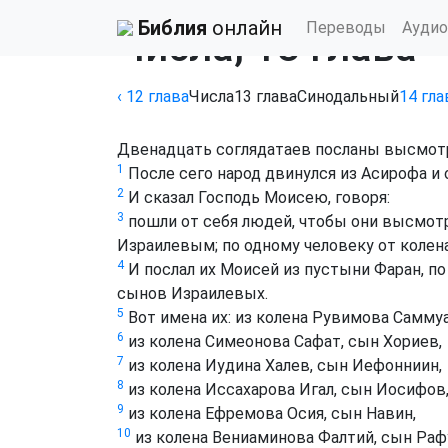
Библия
›
Синодальный перевод
Библия
онлайн
Переводы
Аудио
Числа, 13 глава
‹ 12
глава
Числа
13
глава
Синодальный
14
гла
Двенадцать соглядатаев посланы высмотре
1
После сего народ двинулся из Асирофа и 
2
И сказал Господь Моисею, говоря:
3
пошли от себя людей, чтобы они высмот
Израилевым; по одному человеку от колена
4
И послал их Моисей из пустыни Фаран, по
сынов Израилевых.
5
Вот имена их: из колена Рувимова Саммуа
6
из колена Симеонова Сафат, сын Хориев,
7
из колена Иудина Халев, сын Иефонниин,
8
из колена Иссахарова Игал, сын Иосифов
9
из колена Ефремова Осия, сын Навин,
10
из колена Вениаминова Фалтий, сын Раф