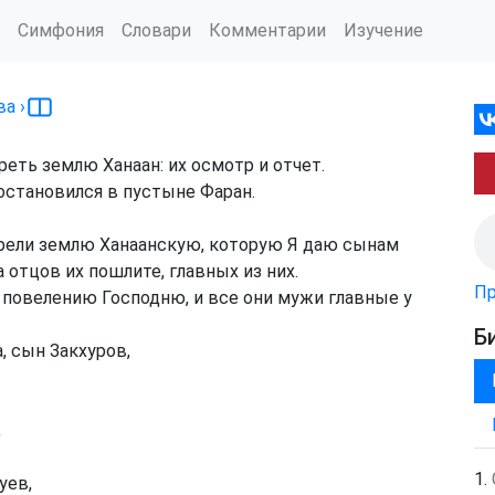
Симфония
Словари
Комментарии
Изучение
ва
›
ть землю Ханаан: их осмотр и отчет.
остановился в пустыне Фаран.
рели землю Ханаанскую, которую Я даю сынам
 отцов их пошлите, главных из них.
Пр
 повелению Господню, и все они мужи главные у
Б
, сын Закхуров,
,
уев,