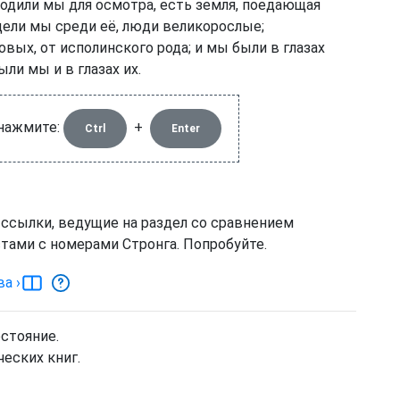
ходили мы для осмотра, есть земля, поедающая
дели мы среди её, люди великорослые;
вых, от исполинского рода; и мы были в глазах
ыли мы и в глазах их.
 нажмите:
+
Ctrl
Enter
 ссылки, ведущие на раздел со сравнением
тами с номерами Стронга. Попробуйте.
ва
›
остояние.
еских книг.