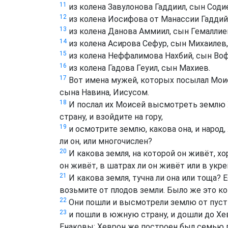
11
из колена Завулонова Гаддиил, сын Соди
12
из колена Иосифова от Манассии Гаддий,
13
из колена Данова Аммиил, сын Гемаллие
14
из колена Асирова Сефур, сын Михаилев,
15
из колена Неффалимова Нахбий, сын Во
16
из колена Гадова Геуил, сын Махиев.
17
Вот имена мужей, которых посылал Мои
сына Навина, Иисусом.
18
И послал их Моисей высмотреть землю Х
страну, и взойдите на гору,
19
и осмотрите землю, какова она, и народ, 
ли он, или многочислен?
20
И какова земля, на которой он живёт, хо
он живёт, в шатрах ли он живёт или в укр
21
И какова земля, тучна ли она или тоща? 
возьмите от плодов земли. Было же это ко
22
Они пошли и высмотрели землю от пусты
23
и пошли в южную страну, и дошли до Хев
Енаковы: Хеврон же построен был семью 