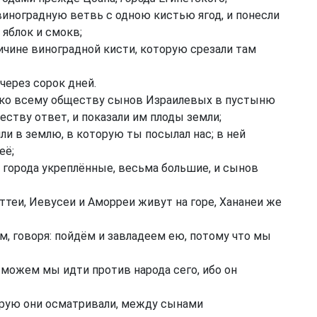
 виноградную ветвь с одною кистью ягод, и понесли
яблок и смокв;
ичине виноградной кисти, которую срезали там
через сорок дней.
и ко всему обществу сынов Израилевых в пустыню
еству ответ, и показали им плоды земли;
ли в землю, в которую ты посылал нас; в ней
её;
и города укреплённые, весьма большие, и сынов
теи, Иевусеи и Аморреи живут на горе, Хананеи же
, говоря: пойдём и завладеем ею, потому что мы
е можем мы идти против народа сего, ибо он
орую они осматривали, между сынами