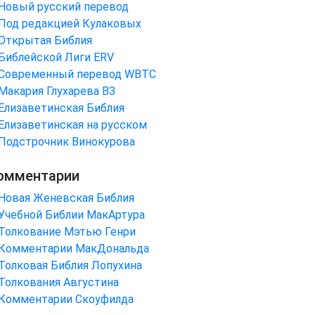
Новый русский перевод
Под редакцией Кулаковых
Открытая Библия
Библейской Лиги ERV
Cовременный перевод WBTC
Макария Глухарева ВЗ
Елизаветинская Библия
Елизаветинская на русском
Подстрочник Винокурова
омментарии
Новая Женевская Библия
Учебной Библии МакАртура
Толкование Мэтью Генри
Комментарии МакДональда
Толковая Библия Лопухина
Толкования Августина
Комментарии Скоуфилда