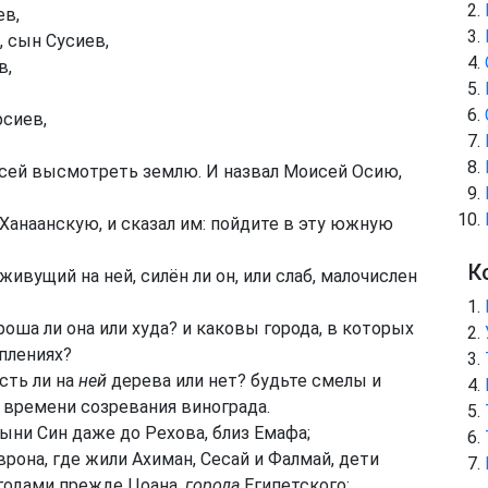
ев,
 сын Сусиев,
в,
фсиев,
сей высмотреть землю. И назвал Моисей Осию,
анаанскую, и сказал им: пойдите в эту южную
К
живущий на ней, силён ли он, или слаб, малочислен
роша ли она или худа? и каковы города, в которых
еплениях?
Есть ли на
ней
дерева или нет? будьте смелы и
 времени созревания винограда.
ни Син даже до Рехова, близ Емафа;
рона, где жили Ахиман, Сесай и Фалмай, дети
годами прежде Цоана,
города
Египетского;