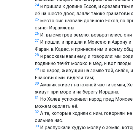
24
и пришли к долине Есхол, и срезали там
её на шесте двое;
взяли
также гранатовых 
25
место сие назвали долиною Есхол, по пр
сыны Израилевы.
26
И, высмотрев землю, возвратились они 
27
И пошли, и пришли к Моисею и Аарону 
Фаран, в Кадес, и принесли им и всему общ
28
и рассказывали ему, и говорили: мы ходи
подлинно течёт молоко и мёд, и вот плоды 
29
но народ, живущий на земле той, силён, 
Енаковых мы видели там;
30
Амалик живёт на южной части земли, Хет
живут при море и на берегу Иордана.
31
Но Халев успокаивал народ пред Моисеем
можем одолеть её.
32
А те, которые ходили с ним, говорили: н
сильнее нас.
33
И распускали худую молву о земле, кот