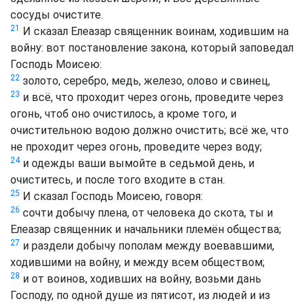
сосуды очистите.
21
И сказал Елеазар священник воинам, ходившим на
войну: вот постановление закона, который заповедал
Господь Моисею:
22
золото, серебро, медь, железо, олово и свинец,
23
и всё, что проходит через огонь, проведите через
огонь, чтоб оно очистилось, а кроме того, и
очистительною водою должно очистить; всё же, что
не проходит через огонь, проведите через воду;
24
и одежды ваши вымойте в седьмой день, и
очиститесь, и после того входите в стан.
25
И сказал Господь Моисею, говоря:
26
сочти добычу плена, от человека до скота, ты и
Елеазар священник и начальники племён общества;
27
и раздели добычу пополам между воевавшими,
ходившими на войну, и между всем обществом;
28
и от воинов, ходивших на войну, возьми дань
Господу, по одной душе из пятисот, из людей и из