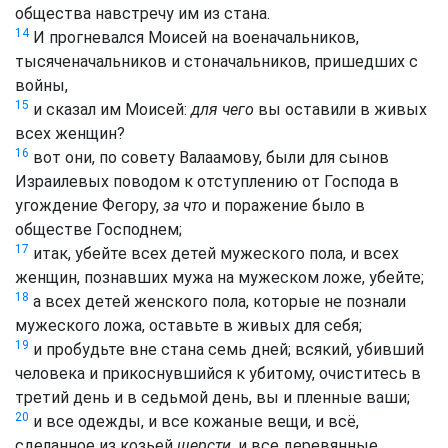
общества навстречу им из стана.
14
И прогневался Моисей на военачальников,
тысяченачальников и стоначальников, пришедших с
войны,
15
и сказал им Моисей:
для чего
вы оставили в живых
всех женщин?
16
вот они, по совету Валаамову, были для сынов
Израилевых поводом к отступлению от Господа в
угождение Фегору,
за что
и поражение было в
обществе Господнем;
17
итак, убейте всех детей мужеского пола, и всех
женщин, познавших мужа на мужеском ложе, убейте;
18
а всех детей женского пола, которые не познали
мужеского ложа, оставьте в живых для себя;
19
и пробудьте вне стана семь дней; всякий, убивший
человека и прикоснувшийся к убитому, очиститесь в
третий день и в седьмой день, вы и пленные ваши;
20
и все одежды, и все кожаные вещи, и всё,
сделанное из козьей
шерсти
, и все деревянные