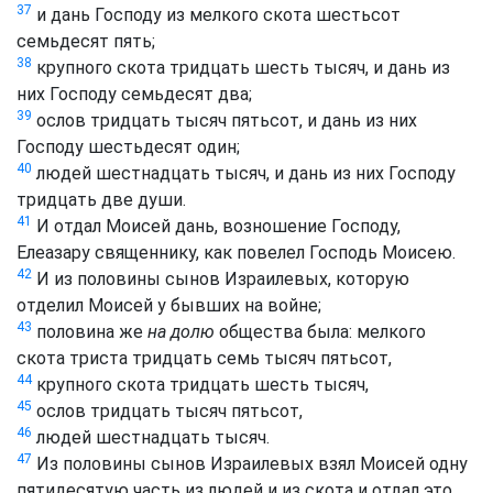
37
и дань Господу из мелкого скота шестьсот
семьдесят пять;
38
крупного скота тридцать шесть тысяч, и дань из
них Господу семьдесят два;
39
ослов тридцать тысяч пятьсот, и дань из них
Господу шестьдесят один;
40
людей шестнадцать тысяч, и дань из них Господу
тридцать две души.
41
И отдал Моисей дань, возношение Господу,
Елеазару священнику, как повелел Господь Моисею.
42
И из половины сынов Израилевых, которую
отделил Моисей у бывших на войне;
43
половина же
на долю
общества была: мелкого
скота триста тридцать семь тысяч пятьсот,
44
крупного скота тридцать шесть тысяч,
45
ослов тридцать тысяч пятьсот,
46
людей шестнадцать тысяч.
47
Из половины сынов Израилевых взял Моисей одну
пятидесятую часть из людей и из скота и отдал это