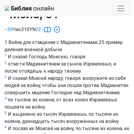
Библия
›
Синодальный
Библия
онлайн
Числа, 31
‹ 30
Чис
31
SYN
32
›
1
Война для отмщения с Мадианитянами;
25
пример
деления военной добычи.
1
И сказал Господь Моисею, говоря:
2
отмсти Мадианитянам за сынов Израилевых, и
после отойдёшь к народу твоему.
3
И сказал Моисей народу, говоря: вооружите из себя
людей на войну, чтобы они пошли против Мадианитян
совершить мщение Господне над Мадианитянами;
4
по тысяче из колена, от всех колен Израилевых
пошлите на войну.
5
И выделено из тысяч Израилевых, по тысяче из
колена, двенадцать тысяч вооружённых на войну.
6
И послал их Моисей на войну, по тысяче из колена, их