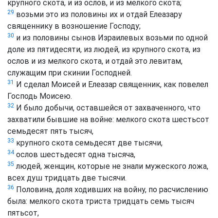
крупного скота, и из ослов, и из мелкого скота;
29
возьми это из половины их и отдай Елеазару
священнику в возношение Господу;
30
и из половины сынов Израилевых возьми по одной
доле из пятидесяти, из людей, из крупного скота, из
ослов и из мелкого скота, и отдай это левитам,
служащим при скинии Господней.
31
И сделал Моисей и Елеазар священник, как повелел
Господь Моисею.
32
И было добычи, оставшейся от захваченного, что
захватили бывшие на войне: мелкого скота шестьсот
семьдесят пять тысяч,
33
крупного скота семьдесят две тысячи,
34
ослов шестьдесят одна тысяча,
35
людей, женщин, которые не знали мужеского ложа,
всех душ тридцать две тысячи.
36
Половина, доля ходивших на войну, по расчислению
была: мелкого скота триста тридцать семь тысяч
пятьсот,