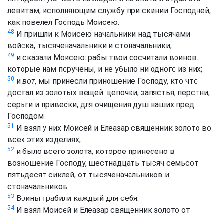
левитам, исполняющим службу при скинии Господней,
как повелел Господь Моисею.
48
И пришли к Моисею начальники над тысячами
войска, тысяченачальники и стоначальники,
49
и сказали Моисею: рабы твои сосчитали воинов,
которые нам поручены, и не убыло ни одного из них;
50
и
вот
, мы принесли приношение Господу, кто что
достал из золотых вещей: цепочки, запястья, перстни,
серьги и привески, для очищения душ наших пред
Господом.
51
И взял у них Моисей и Елеазар священник золото во
всех этих изделиях;
52
и было всего золота, которое принесено в
возношение Господу, шестнадцать тысяч семьсот
пятьдесят сиклей, от тысяченачальников и
стоначальников.
53
Воины грабили каждый для себя.
54
И взял Моисей и Елеазар священник золото от