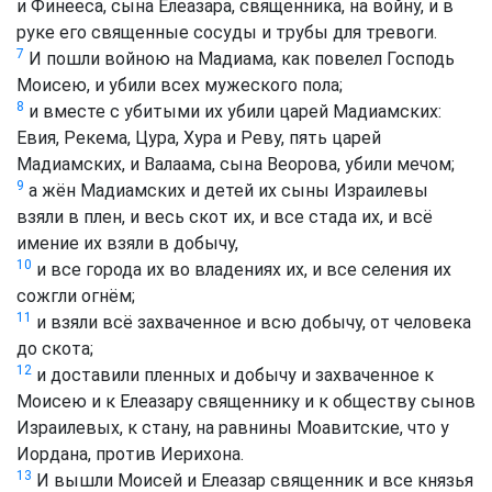
и Финееса, сына Елеазара, священника, на войну, и в
руке его священные сосуды и трубы для тревоги.
7
И пошли войною на Мадиама, как повелел Господь
Моисею, и убили всех мужеского пола;
8
и вместе с убитыми их убили царей Мадиамских:
Евия, Рекема, Цура, Хура и Реву, пять царей
Мадиамских, и Валаама, сына Веорова, убили мечом;
9
а жён Мадиамских и детей их сыны Израилевы
взяли в плен, и весь скот их, и все стада их, и всё
имение их взяли в добычу,
10
и все города их во владениях их, и все селения их
сожгли огнём;
11
и взяли всё захваченное и всю добычу, от человека
до скота;
12
и доставили пленных и добычу и захваченное к
Моисею и к Елеазару священнику и к обществу сынов
Израилевых, к стану, на равнины Моавитские, что у
Иордана, против Иерихона.
13
И вышли Моисей и Елеазар священник и все князья