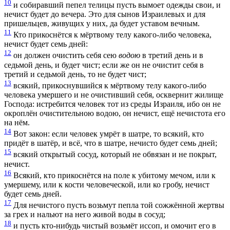
10
и собиравший пепел телицы пусть вымоет одежды свои, и
нечист будет до вечера. Это для сынов Израилевых и для
пришельцев, живущих у них, да будет уставом вечным.
11
Кто прикоснётся к мёртвому телу какого-либо человека,
нечист будет семь дней:
12
он должен очистить себя сею
водою
в третий день и в
седьмой день, и будет чист; если же он не очистит себя в
третий и седьмой день, то не будет чист;
13
всякий, прикоснувшийся к мёртвому телу какого-либо
человека умершего и не очистивший себя, осквернит жилище
Господа: истребится человек тот из среды Израиля, ибо он не
окроплён очистительною водою, он нечист, ещё нечистота его
на нём.
14
Вот закон: если человек умрёт в шатре, то всякий, кто
придёт в шатёр, и всё, что в шатре, нечисто будет семь дней;
15
всякий открытый сосуд, который не обвязан и не покрыт,
нечист.
16
Всякий, кто прикоснётся на поле к убитому мечом, или к
умершему, или к кости человеческой, или ко гробу, нечист
будет семь дней.
17
Для нечистого пусть возьмут пепла той сожжённой жертвы
за грех и нальют на него живой воды в сосуд;
18
и пусть кто-нибудь чистый возьмёт иссоп, и омочит его в