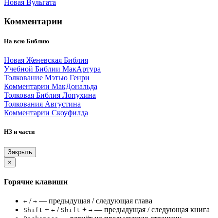
Новая Вульгата
Комментарии
На всю Библию
Новая Женевская Библия
Учебной Библии МакАртура
Толкование Мэтью Генри
Комментарии МакДональда
Толковая Библия Лопухина
Толкования Августина
Комментарии Скоуфилда
НЗ и части
Закрыть
×
Горячие клавиши
/
— предыдущая / следующая глава
←
→
+
/
+
— предыдущая / следующая книга
Shift
←
Shift
→