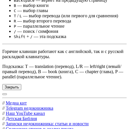
— вернёт на предыдущую страницу
Backspace
— выбор книги
B
— выбор главы
C
/
— выбор перевода (или первого для сравнения)
T
L
— выбор второго перевода
R
— параллельное чтение
P
— поиск / симфония
/
+
— эта подсказка
Shift
/
Горячие клавиши работают как с английской, так и с русской
раскладкой клавиатуры.
Подсказка: T — translation (перевод), L/R — left/right (левый/
правый перевод), B — book (книга), C — chapter (глава), P —
parallel (параллельное чтение).
Закрыть
//
Медиа кит
//
Telegram недокнижника
//
Наш YouTube канал
//
Детская Библия
//
Записки недокнижника: статьи и новости
//
Сравнение стихов и анализ текста