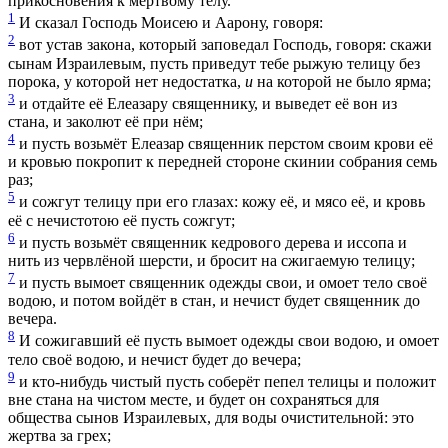
прикосновения к мертвому телу.
1
И сказал Господь Моисею и Аарону, говоря:
2
вот устав закона, который заповедал Господь, говоря: скажи
сынам Израилевым, пусть приведут тебе рыжую телицу без
порока, у которой нет недостатка,
и
на которой не было ярма;
3
и отдайте её Елеазару священнику, и выведет её вон из
стана, и заколют её при нём;
4
и пусть возьмёт Елеазар священник перстом своим крови её
и кровью покропит к передней стороне скинии собрания семь
раз;
5
и сожгут телицу при его глазах: кожу её, и мясо её, и кровь
её с нечистотою её пусть сожгут;
6
и пусть возьмёт священник кедрового дерева и иссопа и
нить из червлёной шерсти, и бросит на сжигаемую телицу;
7
и пусть вымоет священник одежды свои, и омоет тело своё
водою, и потом войдёт в стан, и нечист будет священник до
вечера.
8
И сожигавший её пусть вымоет одежды свои водою, и омоет
тело своё водою, и нечист будет до вечера;
9
и кто-нибудь чистый пусть соберёт пепел телицы и положит
вне стана на чистом месте, и будет он сохраняться для
общества сынов Израилевых, для воды очистительной: это
жертва за грех;