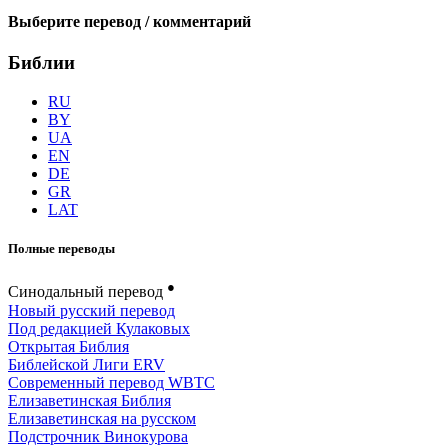
Выберите перевод / комментарий
Библии
RU
BY
UA
EN
DE
GR
LAT
Полные переводы
●
Синодальный перевод
Новый русский перевод
Под редакцией Кулаковых
Открытая Библия
Библейской Лиги ERV
Cовременный перевод WBTC
Елизаветинская Библия
Елизаветинская на русском
Подстрочник Винокурова