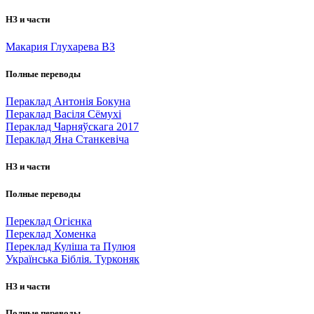
НЗ и части
Макария Глухарева ВЗ
Полные переводы
Пераклад Антонія Бокуна
Пераклад Васіля Сёмухі
Пераклад Чарняўскага 2017
Пераклад Яна Станкевіча
НЗ и части
Полные переводы
Переклад Огієнка
Переклад Хоменка
Переклад Куліша та Пулюя
Українська Біблія. Турконяк
НЗ и части
Полные переводы