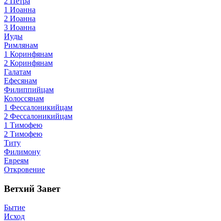
2 Петра
1 Иоанна
2 Иоанна
3 Иоанна
Иуды
Римлянам
1 Коринфянам
2 Коринфянам
Галатам
Ефесянам
Филиппийцам
Колоссянам
1 Фессалоникийцам
2 Фессалоникийцам
1 Тимофею
2 Тимофею
Титу
Филимону
Евреям
Откровение
Ветхий Завет
Бытие
Исход