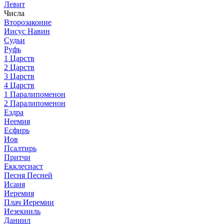
Левит
Числа
Второзаконие
Иисус Навин
Судьи
Руфь
1 Царств
2 Царств
3 Царств
4 Царств
1 Паралипоменон
2 Паралипоменон
Ездра
Неемия
Есфирь
Иов
Псалтирь
Притчи
Екклесиаст
Песня Песней
Исаия
Иеремия
Плач Иеремии
Иезекииль
Даниил