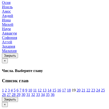
Осия
Иоиль
Амос
Авдий
Иона
Михей
Наум
Аввакум
Софония
Аггей
Захария
Малахия
Закрыть
×
Числа. Выберите главу
Список глав
1
2
3
4
5
6
7
8
9
10
11
12
13
14
15
16
17
18
19
20
21
22
23
24
25
26
27
28
29
30
31
32
33
34
35
36
Закрыть
×