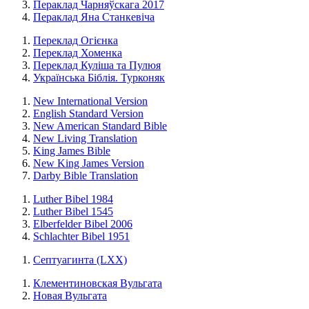
Пераклад Чарняўскага 2017
Пераклад Яна Станкевіча
Переклад Огієнка
Переклад Хоменка
Переклад Куліша та Пулюя
Українська Біблія. Турконяк
New International Version
English Standard Version
New American Standard Bible
New Living Translation
King James Bible
New King James Version
Darby Bible Translation
Luther Bibel 1984
Luther Bibel 1545
Elberfelder Bibel 2006
Schlachter Bibel 1951
Септуагинта (LXX)
Клементиновская Вульгата
Новая Вульгата