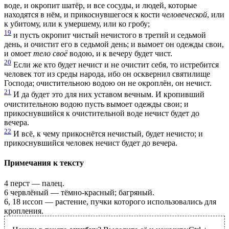
воде, и окропит шатёр, и все сосуды, и людей, которые
находятся в нём, и прикоснувшегося к кости
человеческой
, или
к убитому, или к умершему, или ко гробу;
19
и пусть окропит чистый нечистого в третий и седьмой
день, и очистит его в седьмой день; и вымоет он одежды свои,
и омоет
тело своё
водою, и к вечеру будет чист.
20
Если же кто будет нечист и не очистит себя, то истребится
человек тот из среды народа, ибо он осквернил святилище
Господа; очистительною водою он не окроплён, он нечист.
21
И да будет это для них уставом вечным. И кропивший
очистительною водою пусть вымоет одежды свои; и
прикоснувшийся к очистительной воде нечист будет до
вечера.
22
И всё, к чему прикоснётся нечистый, будет нечисто; и
прикоснувшийся человек нечист будет до вечера.
Примечания к тексту
4
перст — палец.
6
червлёный — тёмно-красный; багряный.
6, 18
иссоп — растение, пучки которого использовались для
кропления.