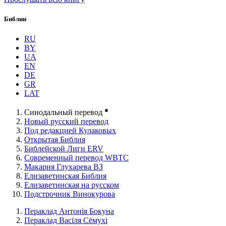
Библии
RU
BY
UA
EN
DE
GR
LAT
●
Синодальный перевод
Новый русский перевод
Под редакцией Кулаковых
Открытая Библия
Библейской Лиги ERV
Cовременный перевод WBTC
Макария Глухарева ВЗ
Елизаветинская Библия
Елизаветинская на русском
Подстрочник Винокурова
Пераклад Антонія Бокуна
Пераклад Васіля Сёмухі