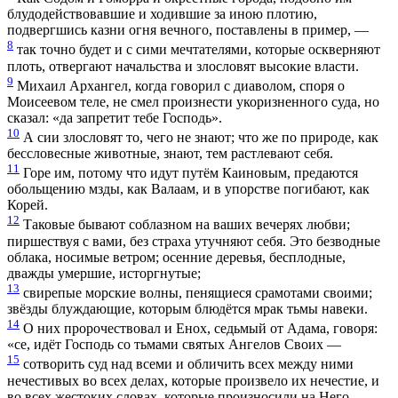
блудодействовавшие и ходившие за иною плотию,
подвергшись казни огня вечного, поставлены в пример, —
8
так точно будет и с сими мечтателями, которые оскверняют
плоть, отвергают начальства и злословят высокие власти.
9
Михаил Архангел, когда говорил с диаволом, споря о
Моисеевом теле, не смел произнести укоризненного суда, но
сказал: «да запретит тебе Господь».
10
А сии злословят то, чего не знают; что же по природе, как
бессловесные животные, знают, тем растлевают себя.
11
Горе им, потому что идут путём Каиновым, предаются
обольщению мзды, как Валаам, и в упорстве погибают, как
Корей.
12
Таковые бывают соблазном на ваших вечерях любви;
пиршествуя с вами, без страха утучняют себя. Это безводные
облака, носимые ветром; осенние деревья, бесплодные,
дважды умершие, исторгнутые;
13
свирепые морские волны, пенящиеся срамотами своими;
звёзды блуждающие, которым блюдётся мрак тьмы навеки.
14
О них пророчествовал и Енох, седьмый от Адама, говоря:
«се, идёт Господь со тьмами святых Ангелов Своих —
15
сотворить суд над всеми и обличить всех между ними
нечестивых во всех делах, которые произвело их нечестие, и
во всех жестоких словах, которые произносили на Него