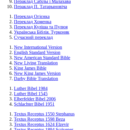
Пераклад Сабілы і Малахава
Пераклад П. Татарыновіча
Переклад Огієнка
Переклад Хоменка
Переклад Куліша та Пулюя
Українська Біблія. Турконяк
Сучасний переклад
New International Version
English Standard Version
New American Standard Bible
New Living Translation
King James Bible
New King James Version
Darby Bible Translation
Luther Bibel 1984
Luther Bibel 1545
Elberfelder Bibel 2006
Schlachter Bibel 1951
Textus Receptus 1550 Stephanus
Textus Receptus 1598 Beza
Textus Receptus 1624 Elzevir
Textus Receptus 1894 Scrivener