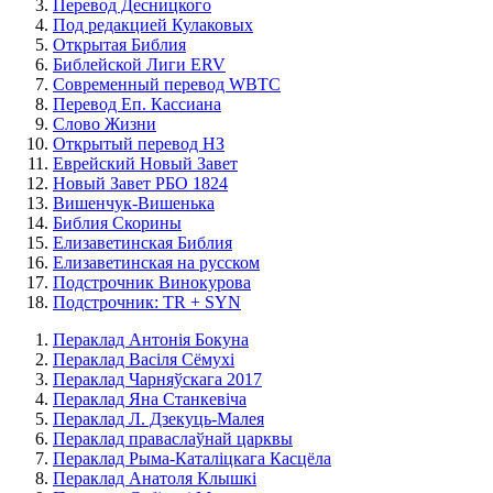
Перевод Десницкого
Под редакцией Кулаковых
Открытая Библия
Библейской Лиги ERV
Cовременный перевод WBTC
Перевод Еп. Кассиана
Слово Жизни
Открытый перевод НЗ
Еврейский Новый Завет
Новый Завет РБО 1824
Вишенчук-Вишенька
Библия Скорины
Елизаветинская Библия
Елизаветинская на русском
Подстрочник Винокурова
Подстрочник: TR + SYN
Пераклад Антонія Бокуна
Пераклад Васіля Сёмухі
Пераклад Чарняўскага 2017
Пераклад Яна Станкевіча
Пераклад Л. Дзекуць-Малея
Пераклад праваслаўнай царквы
Пераклад Рыма-Каталіцкага Касцёла
Пераклад Анатоля Клышкi