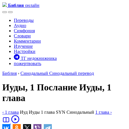
Библия
онлайн
Переводы
Аудио
Симфония
Словари
Комментарии
Изучение
Настройки
ТГ недокнижника
пожертвовать
Библия
›
Синодальный
Синодальный перевод
Иуды, 1
Послание Иуды, 1
глава
‹ 1
глава
Иуд
Иуды
1
глава
SYN
Синодальный
1
глава
›