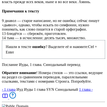
власть прежде всех веков, ныне и во все веки. Аминь.
Примечания к тексту
9
диавол — старое написание, но не ошибка; сейчас пишут
«дьявол», однако, чтобы искать по симфонии, нужно
понимать, как слово пишется в старой орфографии.
13
блюдётся — сбережён, приготовлен.
14
тьма — в исчислении: десять тысяч, множество.
Нашли в тексте
ошибку
? Выделите её и нажмите:
Ctrl
+
Enter
Послание Иуды, 1 глава. Синодальный перевод
Обратите внимание
! Номера стихов — это ссылки, ведущие
на раздел со сравнением переводов, параллельными
ссылками, текстами с номерами Стронга. Попробуйте.
‹ 1
глава
Иуд
Иуды
1
глава
SYN
Синодальный
1
глава
›