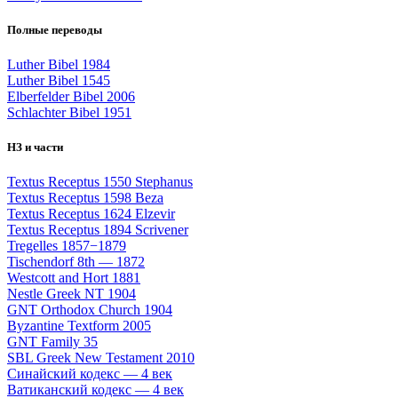
Полные переводы
Luther Bibel 1984
Luther Bibel 1545
Elberfelder Bibel 2006
Schlachter Bibel 1951
НЗ и части
Textus Receptus 1550 Stephanus
Textus Receptus 1598 Beza
Textus Receptus 1624 Elzevir
Textus Receptus 1894 Scrivener
Tregelles 1857−1879
Tischendorf 8th — 1872
Westcott and Hort 1881
Nestle Greek NT 1904
GNT Orthodox Church 1904
Byzantine Textform 2005
GNT Family 35
SBL Greek New Testament 2010
Синайский кодекс — 4 век
Ватиканский кодекс — 4 век