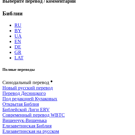
Выберите перевод / комментарий
Библии
RU
BY
UA
EN
DE
GR
LAT
Полные переводы
●
Синодальный перевод
Новый русский перевод
Перевод Десницкого
Под редакцией Кулаковых
Открытая Библия
Библейской Лиги ERV
Cовременный перевод WBTC
Вишенчук-Вишенька
Елизаветинская Библия
Елизаветинская на русском