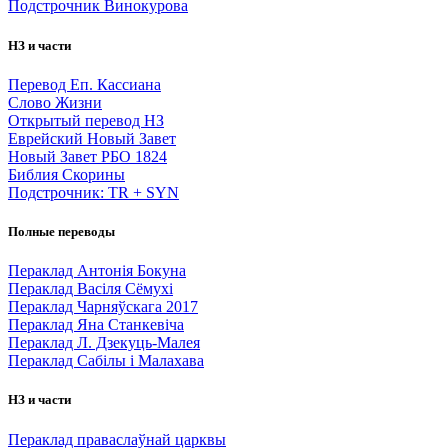
Подстрочник Винокурова
НЗ и части
Перевод Еп. Кассиана
Слово Жизни
Открытый перевод НЗ
Еврейский Новый Завет
Новый Завет РБО 1824
Библия Скорины
Подстрочник: TR + SYN
Полные переводы
Пераклад Антонія Бокуна
Пераклад Васіля Сёмухі
Пераклад Чарняўскага 2017
Пераклад Яна Станкевіча
Пераклад Л. Дзекуць-Малея
Пераклад Сабілы і Малахава
НЗ и части
Пераклад праваслаўнай царквы