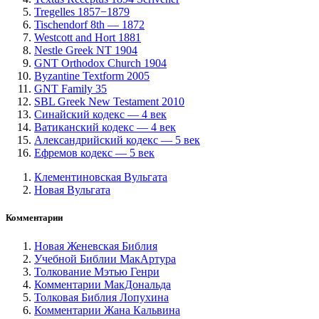
Tregelles 1857−1879
Tischendorf 8th — 1872
Westcott and Hort 1881
Nestle Greek NT 1904
GNT Orthodox Church 1904
Byzantine Textform 2005
GNT Family 35
SBL Greek New Testament 2010
Синайский кодекс — 4 век
Ватиканский кодекс — 4 век
Александрийский кодекс — 5 век
Ефремов кодекс — 5 век
Клементиновская Вульгата
Новая Вульгата
Комментарии
Новая Женевская Библия
Учебной Библии МакАртура
Толкование Мэтью Генри
Комментарии МакДональда
Толковая Библия Лопухина
Комментарии Жана Кальвина