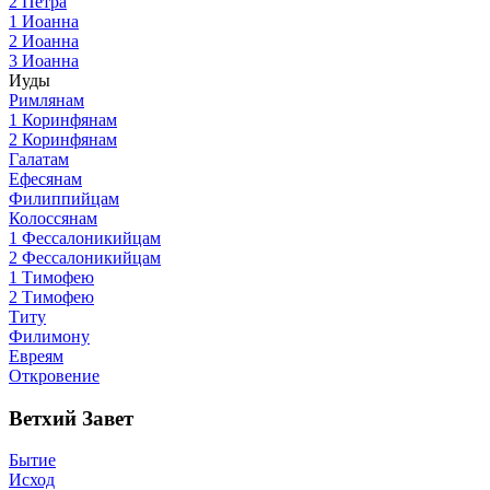
2 Петра
1 Иоанна
2 Иоанна
3 Иоанна
Иуды
Римлянам
1 Коринфянам
2 Коринфянам
Галатам
Ефесянам
Филиппийцам
Колоссянам
1 Фессалоникийцам
2 Фессалоникийцам
1 Тимофею
2 Тимофею
Титу
Филимону
Евреям
Откровение
Ветхий Завет
Бытие
Исход