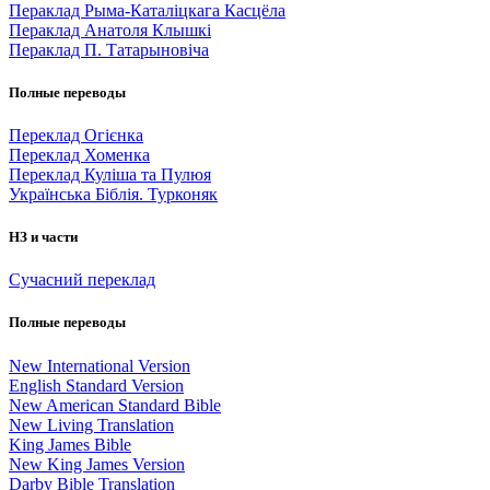
Пераклад Рыма-Каталіцкага Касцёла
Пераклад Анатоля Клышкi
Пераклад П. Татарыновіча
Полные переводы
Переклад Огієнка
Переклад Хоменка
Переклад Куліша та Пулюя
Українська Біблія. Турконяк
НЗ и части
Сучасний переклад
Полные переводы
New International Version
English Standard Version
New American Standard Bible
New Living Translation
King James Bible
New King James Version
Darby Bible Translation