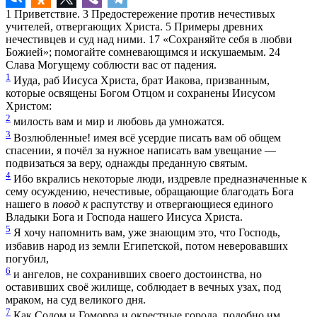
1
Приветствие.
3
Предостережение против нечестивых
учителей, отвергающих Христа.
5
Примеры древних
нечестивцев и суд над ними.
17
«Сохраняйте себя в любви
Божией»; помогайте сомневающимся и искушаемым.
24
Слава Могущему соблюсти вас от падения.
1
Иуда, раб Иисуса Христа, брат Иакова, призванным,
которые освящены Богом Отцом и сохранены Иисусом
Христом:
2
милость вам и мир и любовь да умножатся.
3
Возлюбленные! имея всё усердие писать вам об общем
спасении, я почёл за нужное написать вам увещание —
подвизаться за веру, однажды преданную святым.
4
Ибо вкрались некоторые люди, издревле предназначенные к
сему осуждению, нечестивые, обращающие благодать Бога
нашего в
повод к
распутству и отвергающиеся единого
Владыки Бога и Господа нашего Иисуса Христа.
5
Я хочу напомнить вам, уже знающим это, что Господь,
избавив народ из земли Египетской, потом неверовавших
погубил,
6
и ангелов, не сохранивших своего достоинства, но
оставивших своё жилище, соблюдает в вечных узах, под
мраком, на суд великого дня.
7
Как Содом и Гоморра и окрестные города, подобно им