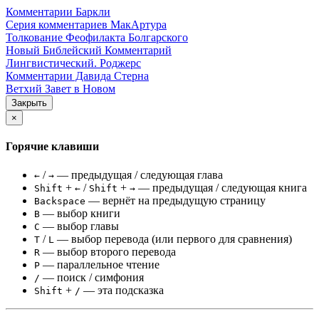
Комментарии Баркли
Серия комментариев МакАртура
Толкование Феофилакта Болгарского
Новый Библейский Комментарий
Лингвистический. Роджерс
Комментарии Давида Стерна
Ветхий Завет в Новом
Закрыть
×
Горячие клавиши
/
— предыдущая / следующая глава
←
→
+
/
+
— предыдущая / следующая книга
Shift
←
Shift
→
— вернёт на предыдущую страницу
Backspace
— выбор книги
B
— выбор главы
C
/
— выбор перевода (или первого для сравнения)
T
L
— выбор второго перевода
R
— параллельное чтение
P
— поиск / симфония
/
+
— эта подсказка
Shift
/