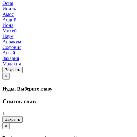
Осия
Иоиль
Амос
Авдий
Иона
Михей
Наум
Аввакум
Софония
Аггей
Захария
Малахия
Закрыть
×
Иуды. Выберите главу
Список глав
1
Закрыть
×