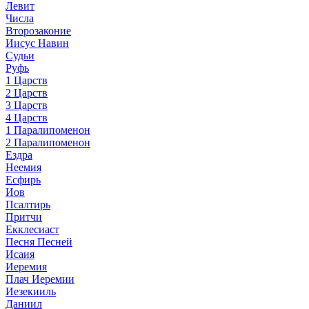
Левит
Числа
Второзаконие
Иисус Навин
Судьи
Руфь
1 Царств
2 Царств
3 Царств
4 Царств
1 Паралипоменон
2 Паралипоменон
Ездра
Неемия
Есфирь
Иов
Псалтирь
Притчи
Екклесиаст
Песня Песней
Исаия
Иеремия
Плач Иеремии
Иезекииль
Даниил