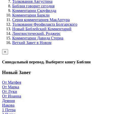
Толкования Августина
Библия говорит сегодня
Комментарии Скоуфилда
Комментарии Баркли
Серия комментариев МакАртура
Толкование Феофилакта Болгарского
Новый Библейский Комментарий
Лингвистический. Роджерс
Комментарии Давида Стерна
Ветхий Завет в Новом
×
Синодальный перевод. Выберите книгу Библии
Новый Завет
От Матфея
От Марка
От Луки
От Иоанна
Деяния
Иакова
1 Петра