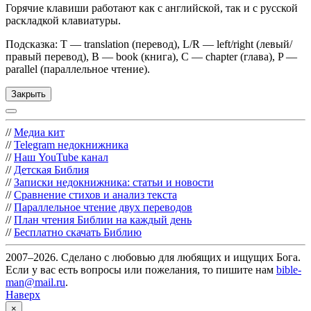
Горячие клавиши работают как с английской, так и с русской
раскладкой клавиатуры.
Подсказка: T — translation (перевод), L/R — left/right (левый/
правый перевод), B — book (книга), C — chapter (глава), P —
parallel (параллельное чтение).
Закрыть
//
Медиа кит
//
Telegram недокнижника
//
Наш YouTube канал
//
Детская Библия
//
Записки недокнижника: статьи и новости
//
Сравнение стихов и анализ текста
//
Параллельное чтение двух переводов
//
План чтения Библии на каждый день
//
Бесплатно скачать Библию
2007–2026. Сделано с любовью для любящих и ищущих Бога.
Если у вас есть вопросы или пожелания, то пишите нам
bible-
man@mail.ru
.
Наверх
×