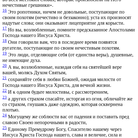
нечестивые грешники».
16
Это ропотники, ничем не довольные, поступающие по
своим похотям (нечестиво и беззаконно); уста их произносят
надутые слова; они оказывают лицеприятие для корысти.
17
Но вы, возлюбленные, помните предсказанное Апостолами
Господа нашего Иисуса Христа.
18
Они говорили вам, что в последнее время появятся
ругатели, поступающие по своим нечестивым похотям.
19
Это люди, отделяющие себя (от единства веры), душевные,
не имеющие духа.
20
А вы, возлюбленные, назидая себя на святейшей вере
вашей, молясь Духом Святым,
21
сохраняйте себя в любви Божией, ожидая милости от
Господа нашего Иисуса Христа, для вечной жизни.
22
И к одним будьте милостивы, с рассмотрением,
23
а других страхом спасайте, исторгая из огня, обличайте же
со страхом, гнушаясь даже одеждою, которая осквернена
плотью.
24
Могущему же соблюсти вас от падения и поставить пред
славою Своею непорочными в радости,
25
Единому Премудрому Богу, Спасителю нашему через
Иисуса Христа Господа нашего, слава и величие, сила и