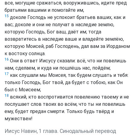
все, могущие сражаться, вооружившись, идите пред
братьями вашими и помогайте им,
15
доколе Господь не успокоит братьев ваших, как и
вас; доколе и они не получат в наследие землю,
которую Господь, Бог ваш, даёт им; тогда
возвратитесь в наследие ваше и владейте землёю,
которую Моисей, раб Господень, дал вам за Иорданом
к востоку солнца.
16
Они в ответ Иисусу сказали: всё, что ни повелишь
нам, сделаем, и куда ни пошлёшь нас, пойдём;
17
как слушали мы Моисея, так будем слушать и тебя:
только Господь, Бог твой, да будет с тобою, как Он
был с Моисеем;
18
всякий, кто воспротивится повелению твоему и не
послушает слов твоих во всём, что ты ни повелишь
ему, будет предан смерти. Только будь твёрд и
мужествен!
Иисус Навин, 1 глава. Синодальный перевод