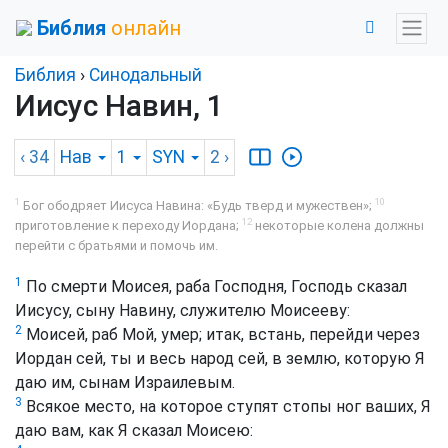
Библия
онлайн
Библия
›
Синодальный
Иисус Навин, 1
‹ 34
Нав
1
SYN
2
›
1
10
Бог ободряет Иисуса Навина: «Будь тверд и мужествен»;
12
приготовление к переходу Иордана;
некоторые колена должны
перейти с братьями и помочь им.
1
По смерти Моисея, раба Господня, Господь сказал
Иисусу, сыну Навину, служителю Моисееву:
2
Моисей, раб Мой, умер; итак, встань, перейди через
Иордан сей, ты и весь народ сей, в землю, которую Я
даю им, сынам Израилевым.
3
Всякое место, на которое ступят стопы ног ваших, Я
даю вам, как Я сказал Моисею: