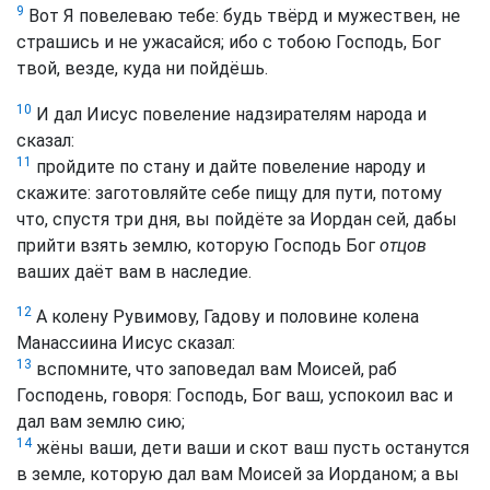
9
Вот Я повелеваю тебе: будь твёрд и мужествен, не
страшись и не ужасайся; ибо с тобою Господь, Бог
твой, везде, куда ни пойдёшь.
10
И дал Иисус повеление надзирателям народа и
сказал:
11
пройдите по стану и дайте повеление народу и
скажите: заготовляйте себе пищу для пути, потому
что, спустя три дня, вы пойдёте за Иордан сей, дабы
прийти взять землю, которую Господь Бог
отцов
ваших даёт вам в наследие.
12
А колену Рувимову, Гадову и половине колена
Манассиина Иисус сказал:
13
вспомните, что заповедал вам Моисей, раб
Господень, говоря: Господь, Бог ваш, успокоил вас и
дал вам землю сию;
14
жёны ваши, дети ваши и скот ваш пусть останутся
в земле, которую дал вам Моисей за Иорданом; а вы