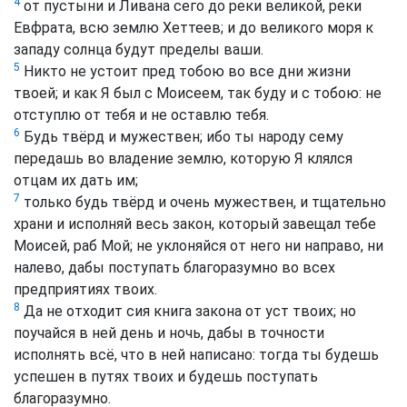
4
от пустыни и Ливана сего до реки великой, реки
Евфрата, всю землю Хеттеев; и до великого моря к
западу солнца будут пределы ваши.
5
Никто не устоит пред тобою во все дни жизни
твоей; и как Я был с Моисеем, так буду и с тобою: не
отступлю от тебя и не оставлю тебя.
6
Будь твёрд и мужествен; ибо ты народу сему
передашь во владение землю, которую Я клялся
отцам их дать им;
7
только будь твёрд и очень мужествен, и тщательно
храни и исполняй весь закон, который завещал тебе
Моисей, раб Мой; не уклоняйся от него ни направо, ни
налево, дабы поступать благоразумно во всех
предприятиях твоих.
8
Да не отходит сия книга закона от уст твоих; но
поучайся в ней день и ночь, дабы в точности
исполнять всё, что в ней написано: тогда ты будешь
успешен в путях твоих и будешь поступать
благоразумно.