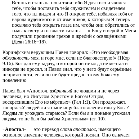
Встань и стань на ноги твои; ибо Я для того и явился
тебе, чтобы поставить тебя служителем и свидетелем
того, что ты видел и что Я открою тебе, избавляя тебя от
народа иудейского и от язычников, к которым Я теперь
посылаю тебя открыть глаза им, чтобы они обратились от
тьмы к свету и от власти сатаны — к Богу и верой в Меня
получили прощение грехов и жребий с освящёнными
(
Деян 26:16−18
).
Коринфским верующим Павел говорил: «Это необходимая
обязанность
моя, и горе мне, если не благовествую!» (
1Кор
9:16
). Бог дал ему задачу, о которой он никогда не мечтал и
никогда не просил, и Павел знал, что у него будут серьёзные
неприятности, если он не будет предан этому Божьему
повелению.
Павел был «Апостол,
избранный
не людьми и не через
человека, но Иисусом Христом и Богом Отцом,
воскресившим Его из мёртвых» (
Гал 1:1
). Он продолжает,
говоря: «У людей ли я ныне ищу благоволения или у Бога?
Людям ли угождать стараюсь? Если бы я и поныне угождал
людям, то не был бы рабом Христовым» (
ст. 10
).
«
Апостол
» — это перевод слова
апостолос
, имеющего
основное значение человека, который послан. Оно означает