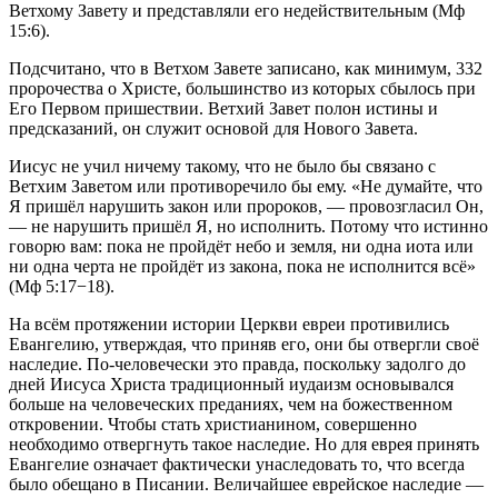
Ветхому Завету и представляли его недействительным (
Мф
15:6
).
Подсчитано, что в Ветхом Завете записано, как минимум, 332
пророчества о Христе, большинство из которых сбылось при
Его Первом пришествии. Ветхий Завет полон истины и
предсказаний, он служит основой для Нового Завета.
Иисус не учил ничему такому, что не было бы связано с
Ветхим Заветом или противоречило бы ему. «Не думайте, что
Я пришёл нарушить закон или пророков, — провозгласил Он,
— не нарушить пришёл Я, но исполнить. Потому что истинно
говорю вам: пока не пройдёт небо и земля, ни одна иота или
ни одна черта не пройдёт из закона, пока не исполнится всё»
(
Мф 5:17−18
).
На всём протяжении истории Церкви евреи противились
Евангелию, утверждая, что приняв его, они бы отвергли своё
наследие. По-человечески это правда, поскольку задолго до
дней Иисуса Христа традиционный иудаизм основывался
больше на человеческих преданиях, чем на божественном
откровении. Чтобы стать христианином, совершенно
необходимо отвергнуть такое наследие. Но для еврея принять
Евангелие означает фактически унаследовать то, что всегда
было обещано в Писании. Величайшее еврейское наследие —