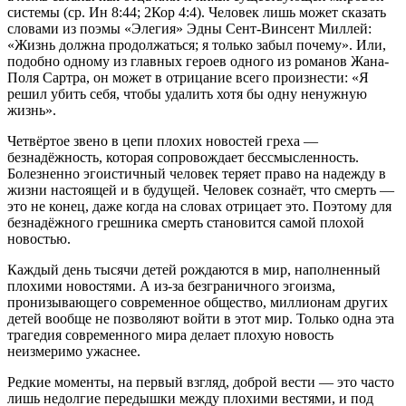
системы (ср.
Ин 8:44
;
2Кор 4:4
). Человек лишь может сказать
словами из поэмы «Элегия» Эдны Сент-Винсент Миллей:
«Жизнь должна продолжаться; я только забыл почему». Или,
подобно одному из главных героев одного из романов Жана-
Поля Сартра, он может в отрицание всего произнести: «Я
решил убить себя, чтобы удалить хотя бы одну ненужную
жизнь».
Четвёртое звено в цепи плохих новостей греха —
безнадёжность, которая сопровождает бессмысленность.
Болезненно эгоистичный человек теряет право на надежду в
жизни настоящей и в будущей. Человек сознаёт, что смерть —
это не конец, даже когда на словах отрицает это. Поэтому для
безнадёжного грешника смерть становится самой плохой
новостью.
Каждый день тысячи детей рождаются в мир, наполненный
плохими новостями. А из-за безграничного эгоизма,
пронизывающего современное общество, миллионам других
детей вообще не позволяют войти в этот мир. Только одна эта
трагедия современного мира делает плохую новость
неизмеримо ужаснее.
Редкие моменты, на первый взгляд, доброй вести — это часто
лишь недолгие передышки между плохими вестями, и под