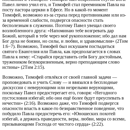
Павел лично учил его, и Тимофей стал преемником Павла на
посту пастора церкви в Ефесе. Но в какой-то момент
Тимофей, возможно из-за страха перед противниками или из-
за временной слабости, подвергся опасности стать
бесполезным в служении. Поэтому Павел увещал своего
возлюбленного друга: «Напоминаю тебе возгревать дар
Божий, который в тебе через моё рукоположение; ибо дал нам
Бог духа не боязни, но силы, и любви, и здравомыслия» (
2Тим
1:6−7
). Возможно, Тимофей был искушаем постыдиться
святого Евангелия или Павла, как предполагается в словах
Павла к нему: «Старайся представить себя Богу достойным,
тружеником безукоризненным, верно преподающим слово
истины» (
2Тим 2:15
).
Возможно, Тимофей отвлёкся от своей главной задачи —
проповедовать и учить Слову — и ввязался в бесплодные
дискуссии с неверующими или незрелыми верующими,
поскольку Павел предостерегает его, говоря: «Негодного
пустословия избегай; ибо они ещё более будут преуспевать в
нечестии» (2:16). Возможно даже, что Тимофей подвергся
опасности впасть в какое-то безнравственное поведение, что
побудило Павла предостеречь его: «Юношеских похотей
избегай, а держись праведности, веры, любви, мира со всеми,
призывающими Господа от чистого сердца» (2:22).