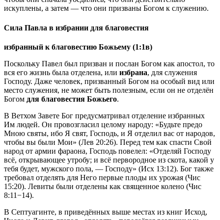
искуплены, а затем — что они призваны Богом к служению.
Сила Павла в избрании для благовестия
избранный к благовестию Божьему (1:1в)
Поскольку Павел был призван и послан Богом как апостол, то
вся его жизнь была отделена, или
избрана
, для служения
Господу. Даже человек, призванный Богом на особый вид или
место служения, не может быть полезным, если он не отделён
Богом
для благовестия Божьего
.
В Ветхом Завете Бог предусматривал отделение избранных
Им людей. Он провозгласил целому народу: «Будьте предо
Мною святы, ибо Я свят, Господь, и Я отделил вас от народов,
чтобы вы были Мои» (
Лев 20:26
). Перед тем как спасти Свой
народ от армии фараона, Господь повелел: «Отделяй Господу
всё, открывающее утробу; и всё первородное из скота, какой у
тебя будет, мужского пола, — Господу» (
Исх 13:12
). Бог также
требовал отделять для Него первые плоды их урожая (
Чис
15:20
). Левиты были отделены как священное колено (
Чис
8:11−14
).
В Септуагинте, в приведённых выше местах из книг Исход,