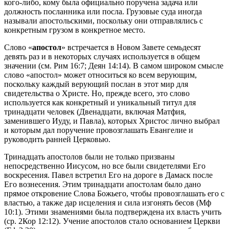
кого-либо, кому была официально поручена задача или
должность посланника или посла. Грузовые суда иногда
называли апостольскими, поскольку они отправлялись с
конкретным грузом в конкретное место.
Слово «
апостол
» встречается в Новом Завете семьдесят
девять раз и в некоторых случаях используется в общем
значении (см.
Рим 16:7
;
Деян 14:14
). В самом широком смысле
слово «апостол» может относиться ко всем верующим,
поскольку каждый верующий послан в этот мир для
свидетельства о Христе. Но, прежде всего, это слово
используется как конкретный и уникальный титул для
тринадцати человек (Двенадцати, включая Матфия,
заменившего Иуду, и Павла), которых Христос лично выбрал
и которым дал поручение провозглашать Евангелие и
руководить ранней Церковью.
Тринадцать апостолов были не только призваны
непосредственно Иисусом, но все были свидетелями Его
воскресения. Павел встретил Его на дороге в Дамаск после
Его вознесения. Этим тринадцати апостолам было дано
прямое откровение Слова Божьего, чтобы провозглашать его с
властью, а также дар исцеления и сила изгонять бесов (
Мф
10:1
). Этими знамениями была подтверждена их власть учить
(ср.
2Кор 12:12
). Учение апостолов стало основанием Церкви