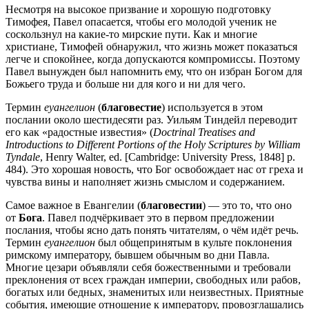
Несмотря на высокое призвание и хорошую подготовку
Тимофея, Павел опасается, чтобы его молодой ученик не
соскользнул на какие-то мирские пути. Как и многие
христиане, Тимофей обнаружил, что жизнь может показаться
легче и спокойнее, когда допускаются компромиссы. Поэтому
Павел вынужден был напомнить ему, что он избран Богом для
Божьего труда и больше ни для кого и ни для чего.
Термин
еуангелион
(
благовестие
) используется в этом
послании около шестидесяти раз. Уильям Тиндейл переводит
его как «радостные известия» (
Doctrinal Treatises and
Introductions to Different Portions of the Holy Scriptures by William
Tyndale
, Henry Walter, ed. [Cambridge: University Press, 1848] p.
484). Это хорошая новость, что Бог освобождает нас от греха и
чувства вины и наполняет жизнь смыслом и содержанием.
Самое важное в Евангелии (
благовестии
) — это то, что оно
от
Бога
. Павел подчёркивает это в первом предложении
послания, чтобы ясно дать понять читателям, о чём идёт речь.
Термин
еуангелион
был общепринятым в культе поклонения
римскому императору, бывшем обычным во дни Павла.
Многие цезари объявляли себя божественными и требовали
преклонения от всех граждан империи, свободных или рабов,
богатых или бедных, знаменитых или неизвестных. Приятные
события, имеющие отношение к императору, провозглашались