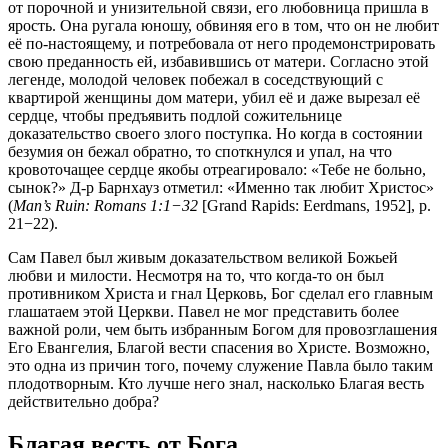
от порочной и унизительной связи, его любовница пришла в
ярость. Она ругала юношу, обвиняя его в том, что он не любит
её по-настоящему, и потребовала от него продемонстрировать
свою преданность ей, избавившись от матери. Согласно этой
легенде, молодой человек побежал в соседствующий с
квартирой женщины дом матери, убил её и даже вырезал её
сердце, чтобы предъявить подлой сожительнице
доказательство своего злого поступка. Но когда в состоянии
безумия он бежал обратно, то споткнулся и упал, на что
кровоточащее сердце якобы отреагировало: «Тебе не больно,
сынок?» Д-р Барнхауз отметил: «Именно так любит Христос»
(
Man’s Ruin: Romans 1:1−32
[Grand Rapids: Eerdmans, 1952], p.
21−22).
Сам Павел был живым доказательством великой Божьей
любви и милости. Несмотря на то, что когда-то он был
противником Христа и гнал Церковь, Бог сделал его главным
глашатаем этой Церкви. Павел не мог представить более
важной роли, чем быть избранным Богом для провозглашения
Его Евангелия, Благой вести спасения во Христе. Возможно,
это одна из причин того, почему служение Павла было таким
плодотворным. Кто лучше него знал, насколько Благая весть
действительно добра?
Благая весть от Бога