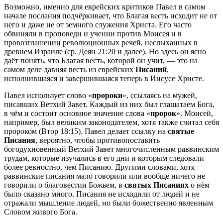
Возможно, именно для еврейских критиков Павел в самом
начале послания подчёркивает, что Благая весть исходит не от
него и даже не от земного служения Христа. Его часто
обвиняли в проповеди и учении против Моисея и в
провозглашении революционных речей, неслыханных в
древнем Израиле (ср.
Деян 21:20
и далее). Но здесь он ясно
даёт понять, что Благая весть, которой он учит, — это на
самом деле давняя весть из еврейских
Писаний
,
исполнившаяся и завершившаяся теперь в Иисусе Христе.
Павел использует слово «
пророки
», ссылаясь на мужей,
писавших Ветхий Завет. Каждый из них был глашатаем Бога,
в чём и состоит основное значение слова «
пророк
». Моисей,
например, был великим законодателем, хотя также считал себя
пророком (
Втор 18:15
). Павел делает ссылку на
святые
Писания
, вероятно, чтобы противопоставить
богодухновенный Ветхий Завет многочисленным раввинским
трудам, которые изучались в его дни и которым следовали
более ревностно, чем Писанию. Другими словами, хотя
раввинские писания мало говорили или вообще ничего не
говорили о благовестии Божьем, в
святых Писаниях
о нём
было сказано много. Писания не исходили от людей и не
отражали мышление людей, но были божественно явленным
Словом живого Бога.