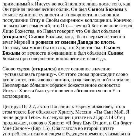
применимый к Иисусу во всей полноте лишь после того, как
Он принял человеческий облик. Он был
Сыном Божьим
в
смысле единства сущности и в покорности, в сыновнем
послушании Отцу в Своём смиренном воплощении. Конечно,
не вызывает сомнений, что Он — вечный Бог и вечное второе
Лицо Божества, но Павел говорит, что Он был объявлен
(
открылся
)
Сыном
Божьим, когда был сверхъестественно
зачат Марией и
родился от семени Давида по плоти
.
Поэтому мы могли бы сказать, что Христос был
Сыном
Божьим
от вечности в ожидании и был объявлен
Сыном
Божьим при совершении воплощения и навсегда.
Слово
хоризо
(
открылся
) имеет основное значение
«устанавливать границу». От этого слова происходит слово
«горизонт», означающее линию, разделяющую небо и землю.
Неизмеримо бόльшим образом божественное сыновство
Иисуса Христа было установлено абсолютно ясно в Его
воплощении.
Цитируя
Пс 2:7
, автор Послания к Евреям объясняет, что в
этом тексте Бог объявляет Христу, Мессии: «Ты Сын Мой, Я
ныне родил Тебя». В следующей цитате из
2Цар 7:14
Отец
продолжает, говоря о Христе: «Я буду Ему Отцом, и Он будет
Мне Сыном» (
Евр 1:5
). Оба глагола во второй цитате
употреблены псалмопевцем в будущем времени, указывая на