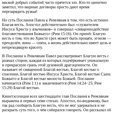
маской добрых событий часто прячется зло. Кто-то цинично
заметил, что мирные договоры просто дают время
перезарядить ружья!
Но суть Послания Павла к Римлянам в том, что есть истинно
Благая весть. Апостол действительно был «служителем
Иисуса Христа у язычников» и совершал «священнодействие
благовествования Божьего» (
Рим 15:16
). Он принёс Благую
весть о том, что во Христе грех может быть прощён, эгоизм —
преодолён, вина — снята, а жизнь действительно имеет цель и
непреходящую красоту.
В Послании к Римлянам Павел рассматривает Благую весть с
разных сторон, каждая из которых подчёркивает уникальную
и прекрасную грань этой духовной драгоценности. Он
называет её священной Благой вестью, Благой вестью о
спасении, Благой вестью Иисуса Христа, Благой вестью Сына
Божьего и Благой вестью милости Божьей. Послание
начинается (
Рим 1:1
) и заканчивается (
Рим 14:24−25
;
Рим
15:29
) Благой вестью.
Квинтэссенция всех шестнадцати глав Послания к Римлянам
выражена в первых семи стихах. Апостол, по-видимому, был
так рад сообщить Благую весть, что не мог удержаться и не
раскрыть суть того, о чём собирался говорить. Он рассказал об