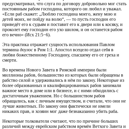
предусматривал, что слуга по договору добровольно мог стать
постоянным рабом господина, которого он любил и уважал.
«Если раб скажет: „Люблю господина моего, жену мою и
детей моих, не пойду на волю“, — то пусть господин его
приведёт его к судьям и поставит его к двери или к косяку, и
проколет ему господин его ухо шилом, и он останется рабом
его вечно» (
Исх 21:5−6
).
Эта практика отражает сущность использования Павлом
термина
доулос
в
Рим 1:1
. Апостол всецело отдал себя в
любви божественному Господину, спасшему его от греха и
смерти.
Во времена Нового Завета в Римской империи были
миллионы рабов, большинство из которых были обращены в
рабство силой и удерживались в нём по закону. Некоторые из
более образованных и квалифицированных рабов занимали
важное место в доме или в бизнесе, и с ними обходились с
достаточным уважением. Но с большинством рабов
обращались, как с личным имуществом, и считали, что они не
лучше животных. По закону они фактически не имели
никаких прав, и хозяин мог даже безнаказанно убить раба.
Некоторые толкователи считают, что по причине больших
различий между еврейским рабством времён Ветхого Завета и