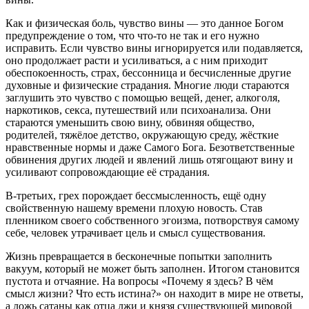
Как и физическая боль, чувство вины — это данное Богом
предупреждение о том, что что-то не так и его нужно
исправить. Если чувство вины игнорируется или подавляется,
оно продолжает расти и усиливаться, а с ним приходит
обеспокоенность, страх, бессонница и бесчисленные другие
духовные и физические страдания. Многие люди стараются
заглушить это чувство с помощью вещей, денег, алкоголя,
наркотиков, секса, путешествий или психоанализа. Они
стараются уменьшить свою вину, обвиняя общество,
родителей, тяжёлое детство, окружающую среду, жёсткие
нравственные нормы и даже Самого Бога. Безответственные
обвинения других людей и явлений лишь отягощают вину и
усиливают сопровождающие её страдания.
В-третьих, грех порождает бессмысленность, ещё одну
свойственную нашему времени плохую новость. Став
пленником своего собственного эгоизма, потворствуя самому
себе, человек утрачивает цель и смысл существования.
Жизнь превращается в бесконечные попытки заполнить
вакуум, который не может быть заполнен. Итогом становится
пустота и отчаяние. На вопросы «Почему я здесь? В чём
смысл жизни? Что есть истина?» он находит в мире не ответы,
а ложь сатаны как отца лжи и князя существующей мировой