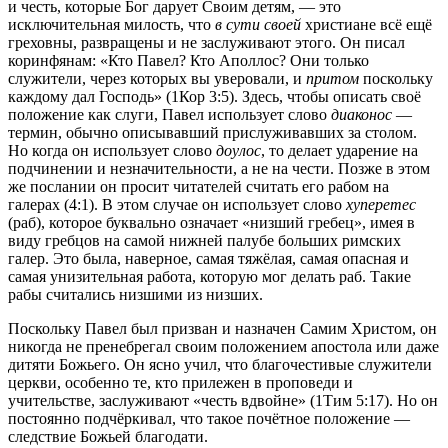
и честь, которые Бог дарует Своим детям, — это
исключительная милость, что
в сути своей
христиане всё ещё
греховны, развращены и не заслуживают этого. Он писал
коринфянам: «Кто Павел? Кто Аполлос? Они только
служители, через которых вы уверовали, и
притом
поскольку
каждому дал Господь» (
1Кор 3:5
). Здесь, чтобы описать своё
положение как слуги, Павел использует слово
диаконос
—
термин, обычно описывавший прислуживавших за столом.
Но когда он использует слово
доулос
, то делает ударение на
подчинении и незначительности, а не на чести. Позже в этом
же послании он просит читателей считать его рабом на
галерах (4:1). В этом случае он использует слово
хуперетес
(раб), которое буквально означает «низший гребец», имея в
виду гребцов на самой нижней палубе больших римских
галер. Это была, наверное, самая тяжёлая, самая опасная и
самая унизительная работа, которую мог делать раб. Такие
рабы считались низшими из низших.
Поскольку Павел был призван и назначен Самим Христом, он
никогда не пренебрегал своим положением апостола или даже
дитяти Божьего. Он ясно учил, что благочестивые служители
церкви, особенно те, кто прилежен в проповеди и
учительстве, заслуживают «честь вдвойне» (
1Тим 5:17
). Но он
постоянно подчёркивал, что такое почётное положение —
следствие Божьей благодати.