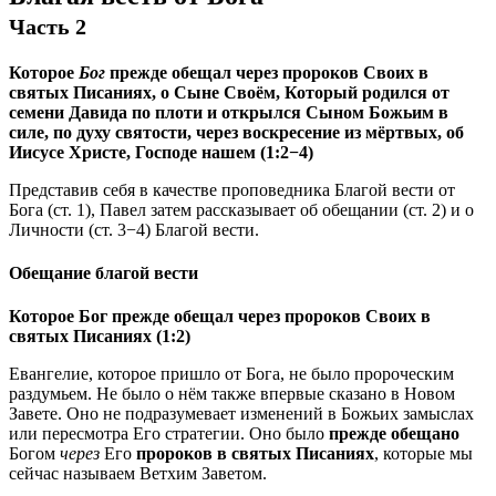
Часть 2
Которое
Бог
прежде обещал через пророков Своих в
святых Писаниях, о Сыне Своём, Который родился от
семени Давида по плоти и открылся Сыном Божьим в
силе, по духу святости, через воскресение из мёртвых, об
Иисусе Христе, Господе нашем (1:2−4)
Представив себя в качестве проповедника Благой вести от
Бога (
ст. 1
), Павел затем рассказывает об обещании (
ст. 2
) и о
Личности (
ст. 3−4
) Благой вести.
Обещание благой вести
Которое Бог прежде обещал через пророков Своих в
святых Писаниях (1:2)
Евангелие, которое пришло от Бога, не было пророческим
раздумьем. Не было о нём также впервые сказано в Новом
Завете. Оно не подразумевает изменений в Божьих замыслах
или пересмотра Его стратегии. Оно было
прежде обещано
Богом
через
Его
пророков в святых Писаниях
, которые мы
сейчас называем Ветхим Заветом.