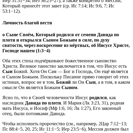
Иер 31:31−34
;
Иез 36:25−27
), а также конкретно о Мессии,
Который принесёт этот завет (ср.
Ис 7:14
;
Ис 9:6, 7
;
Ис
53:1−12
).
Личность благой вести
о Сыне Своём, Который родился от семени Давида по
плоти и открылся Сыном Божьим в силе, по духу
святости, через воскресение из мёртвых, об Иисусе Христе,
Господе нашем (1:3−4)
Оба этих стиха подчёркивают божественное сыновство
Христа. Великое таинство заключается в том, что Иисус есть
Сын
Божий. Хотя Он Сам — Бог и Господь, Он ещё является
и Сыном Божьим. Поскольку Писание прямо говорит об этих
истинах, вопрос не в том,
Божий
ли Он
Сын
, а в том, в каком
смысле Он является Божьим
Сыном
.
Ясно то, что в Своей человечности Иисус
родился
, как
наследник
Давида по плоти
. И Мария (
Лк 3:23, 31
), родная
мать Иисуса, и Иосиф (
Мф 1:6, 16
;
Лк 1:27
), Его законный
отец, были потомками Давида.
Чтобы исполнить пророчество (см., например,
2Цар 7:12−13
;
Пс 88:4−5, 20, 25
;
Ис 11:1−5
;
Иер 23:5−6
), Мессия должен был