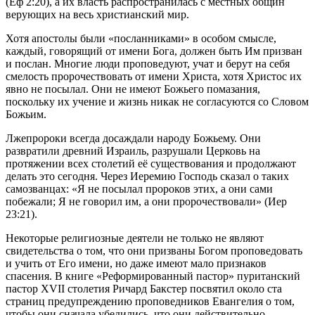
(
Еф 2:20
), а их власть распространилась с местных общин
верующих на весь христианский мир.
Хотя апостолы были «посланниками» в особом смысле,
каждый, говорящий от имени Бога, должен быть Им призван
и послан. Многие люди проповедуют, учат и берут на себя
смелость пророчествовать от имени Христа, хотя Христос их
явно не посылал. Они не имеют Божьего помазания,
поскольку их учение и жизнь никак не согласуются со Словом
Божьим.
Лжепророки всегда досаждали народу Божьему. Они
развратили древний Израиль, разрушали Церковь на
протяжении всех столетий её существования и продолжают
делать это сегодня. Через Иеремию Господь сказал о таких
самозванцах: «Я не посылал пророков этих, а они сами
побежали; Я не говорил им, а они пророчествовали» (
Иер
23:21
).
Некоторые религиозные деятели не только не являют
свидетельства о том, что они призваны Богом проповедовать
и учить от Его имени, но даже имеют мало признаков
спасения. В книге «Реформированный пастор» пуританский
пастор XVII столетия Ричард Бакстер посвятил около ста
страниц предупреждению проповедников Евангелия о том,
чтобы они сначала убедились, что они действительно