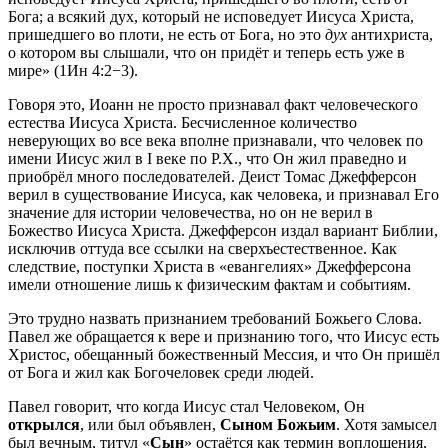
Бога; а всякий дух, который не исповедует Иисуса Христа,
пришедшего во плоти, не есть от Бога, но это
дух
антихриста,
о котором вы слышали, что он придёт и теперь есть уже в
мире» (
1Ин 4:2−3
).
Говоря это, Иоанн не просто признавал факт человеческого
естества Иисуса Христа. Бесчисленное количество
неверующих во все века вполне признавали, что человек по
имени Иисус жил в I веке по Р.Х., что Он жил праведно и
приобрёл много последователей. Деист Томас Джефферсон
верил в существование Иисуса, как человека, и признавал Его
значение для истории человечества, но он не верил в
Божество Иисуса Христа. Джефферсон издал вариант Библии,
исключив оттуда все ссылки на сверхъестественное. Как
следствие, поступки Христа в «евангелиях» Джефферсона
имели отношение лишь к физическим фактам и событиям.
Это трудно назвать признанием требований Божьего Слова.
Павел же обращается к вере и признанию того, что Иисус есть
Христос, обещанный божественный Мессия, и что Он пришёл
от Бога и жил как Богочеловек среди людей.
Павел говорит, что когда Иисус стал Человеком, Он
открылся
, или был объявлен,
Сыном Божьим
. Хотя замысел
был вечным, титул «
Сын
» остаётся как термин воплощения,