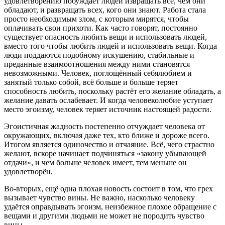
удовлетворению побуждает людей извращать всё, чем они
обладают, и развращать всех, кого они знают. Работа стала
просто необходимым злом, с которым мирятся, чтобы
оплачивать свои прихоти. Как часто говорят, постоянно
существует опасность любить вещи и использовать людей,
вместо того чтобы любить людей и использовать вещи. Когда
люди поддаются подобному искушению, стабильные и
преданные взаимоотношения между ними становятся
невозможными. Человек, поглощённый себялюбием и
занятый только собой, всё больше и больше теряет
способность любить, поскольку растёт его желание обладать, а
желание давать ослабевает. И когда человеколюбие уступает
место эгоизму, человек теряет источник настоящей радости.
Эгоистичная жадность постепенно отчуждает человека от
окружающих, включая даже тех, кто ближе и дороже всего.
Итогом является одиночество и отчаяние. Всё, чего страстно
желают, вскоре начинает подчиняться «закону убывающей
отдачи», и чем больше человек имеет, тем меньше он
удовлетворён.
Во-вторых, ещё одна плохая новость состоит в том, что грех
вызывает чувство вины. Не важно, насколько человеку
удаётся оправдывать эгоизм, неизбежное плохое обращение с
вещами и другими людьми не может не породить чувство
вины.