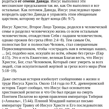
родиться
от семени Давида
. Иисус выполнил эти
мессианские предсказания так же, как Он выполнил и все
остальные. Как потомок Давида, Иисус унаследовал право
возродить царство Давида и управлять этим обещанным
царством, которому не будет конца (
Ис 9:7
).
Иисус Христос, Второе Лицо Троицы, родился в человеческой
семье и разделил человеческую жизнь со всем остальным
человечеством, отождествив Себя с падшим человечеством,
однако прожив без греха (
Флп 2:4−8
). Тем самым Он,
полностью Бог и полностью Человек, стал совершенным
Первосвященником, чтобы «сострадать нам в немощах наших,
... [и], подобно
нам
, искушён во всём,
однако
без греха» (
Евр
4:15
). Это и есть Евангелие, великая Благая весть, что Иисус
Христос, Бог, стал Человеком, Который смог умереть за всех
людей, став искупительной жертвой за грехи всего мира (
Рим
5:18−19
).
Даже светская история изобилует сообщениями о жизни и
труде Иисуса Христа. Около 114 года по Р.Х. древнеримский
историк Тацит сообщал, что Иисус был основателем
христианской религии и что Он был предан на смерть
Понтием Пилатом во время правления императора Тиберия
(«Анналы», 15:44). Плиний Младший написал письмо
императору Траяну об Иисусе Христе и Его последователях