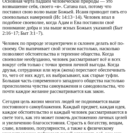
Основная черта падшей человеческой природы — это
возвышение себя, своего «я». Сатана пал, потому что
поставил свою волю выше Божьей. Исаия приводит пять его
своевольных намерений (
Ис 14:13−14
). Человек впал в
подобное своеволие, когда Адам и Ева поставили своё
понимание добра и зла выше ясных Божьих указаний (
Быт
2:16−17
;
Быт 3:1−7
).
Человек по природе эгоцентричен и склонен делать всё по-
своему. Он выпячивает свой эгоизм настолько, насколько
позволяют обстоятельства и терпение общества. Когда
своеволие необузданно, человек рассматривает всё и всех
вокруг себя только с точки зрения личной выгоды. Когда
друзья, сотрудники или муж (жена) перестают обеспечивать
то, чего от них ждут, их выбрасывают, как старые туфли.
Большая часть современного западного общества настолько
преисполнена чувства самоуважения и самодовольства, что
почти каждое желание рассматривается как закон.
Сегодня цель жизни многих людей не поднимается выше
постоянного самоублажения. Каждый предмет, каждая идея,
каждое обстоятельство и каждый человек рассматриваются в
свете того, как это может помочь достижению личных целей
и увеличению благосостояния. Страсть к богатству, вещам,
славе, влиянию, популярности, а также к физическому