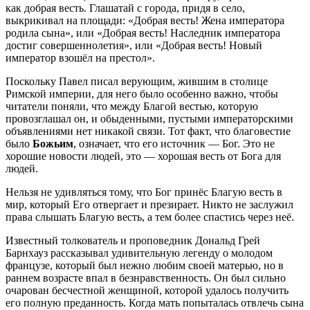
как добрая весть. Глашатай с города, придя в село,
выкрикивал на площади: «Добрая весть! Жена императора
родила сына», или «Добрая весть! Наследник императора
достиг совершеннолетия», или «Добрая весть! Новый
император взошёл на престол».
Поскольку Павел писал верующим, жившим в столице
Римской империи, для него было особенно важно, чтобы
читатели поняли, что между Благой вестью, которую
провозглашал он, и обыденными, пустыми императорскими
объявлениями нет никакой связи. Тот факт, что благовестие
было
Божьим
, означает, что его источник — Бог. Это не
хорошие новости людей, это — хорошая весть от Бога для
людей.
Нельзя не удивляться тому, что Бог принёс Благую весть в
мир, который Его отвергает и презирает. Никто не заслужил
права слышать Благую весть, а тем более спастись через неё.
Известный толкователь и проповедник Дональд Грей
Барнхауз рассказывал удивительную легенду о молодом
французе, который был нежно любим своей матерью, но в
раннем возрасте впал в безнравственность. Он был сильно
очарован бесчестной женщиной, которой удалось получить
его полную преданность. Когда мать попыталась отвлечь сына