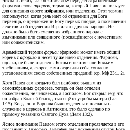
Числа и Левит, глагол «отделять» передаётся различными
формами слова
афоризо
, термина, который Павел использует
для описания своего
избрания
, или отделения. Этот термин
используется, когда речь идёт об отделении для Бога
первенца, о предложении Богу первых плодов, о посвящении
левитов и об отделении Израиля от других народов. Не
должно было быть смешения избранного народа с
язычниками или священного (посвящённого) с нечестивым
или общежитейским.
Арамейский термин
фариси
(фарисей) может иметь общий
корень с
афоризо
и несёт ту же идею отделения. Фарисеи,
однако, не были отделены Богом и не отвечали Божьим
требованиям, а, скорее, сами отделили себя, согласно
установлениям своих собственных преданий (ср.
Мф 23:1, 2
).
Хотя Павел сам когда-то был наиболее рьяным из
самоизбранных фарисеев, теперь он был отделён
божественно, не человеком, а Господом. Бог открыл ему, что
он избран Божьей благодатью ещё от утробы матери (
Гал
1:15
). Когда он и Варнава были отделены и посланы на
служение в церковь в Антиохии, это было сделано по
прямому указанию Святого Духа (
Деян 13:2
).
Ясное понимание Павлом этого отделения проявляется в его
посланиях к Тимофею. Тимофей был искренним слугой Бога.