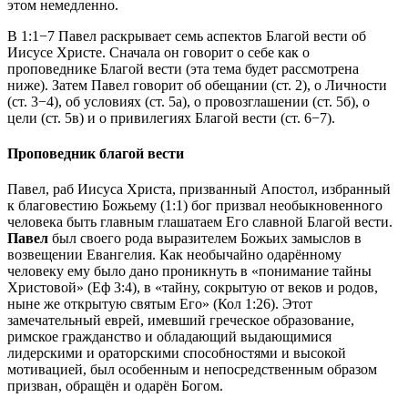
этом немедленно.
В 1:1−7 Павел раскрывает семь аспектов Благой вести об
Иисусе Христе. Сначала он говорит о себе как о
проповеднике Благой вести (эта тема будет рассмотрена
ниже). Затем Павел говорит об обещании (
ст. 2
), о Личности
(
ст. 3−4
), об условиях (
ст. 5
а), о провозглашении (
ст. 5
б), о
цели (
ст. 5
в) и о привилегиях Благой вести (
ст. 6−7
).
Проповедник благой вести
Павел, раб Иисуса Христа, призванный Апостол, избранный
к благовестию Божьему (1:1) бог призвал необыкновенного
человека быть главным глашатаем Его славной Благой вести.
Павел
был своего рода выразителем Божьих замыслов в
возвещении Евангелия. Как необычайно одарённому
человеку ему было дано проникнуть в «понимание тайны
Христовой» (
Еф 3:4
), в «тайну, сокрытую от веков и родов,
ныне же открытую святым Его» (
Кол 1:26
). Этот
замечательный еврей, имевший греческое образование,
римское гражданство и обладающий выдающимися
лидерскими и ораторскими способностями и высокой
мотивацией, был особенным и непосредственным образом
призван, обращён и одарён Богом.