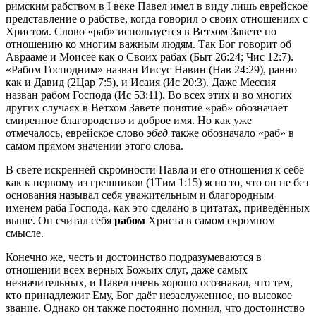
римским рабством в I веке Павел имел в виду лишь еврейское
представление о рабстве, когда говорил о своих отношениях с
Христом. Слово «раб» используется в Ветхом Завете по
отношению ко многим важным людям. Так Бог говорит об
Аврааме и Моисее как о Своих рабах (
Быт 26:24
;
Чис 12:7
).
«Рабом Господним» назван Иисус Навин (
Нав 24:29
), равно
как и Давид (
2Цар 7:5
), и Исаия (
Ис 20:3
). Даже Мессия
назван рабом Господа (
Ис 53:11
). Во всех этих и во многих
других случаях в Ветхом Завете понятие «раб» обозначает
смиренное благородство и доброе имя. Но как уже
отмечалось, еврейское слово
эбед
также обозначало «раб» в
самом прямом значении этого слова.
В свете искренней скромности Павла и его отношения к себе
как к первому из грешников (
1Тим 1:15
) ясно то, что он не без
основания называл себя уважительным и благородным
именем раба Господа, как это сделано в цитатах, приведённых
выше. Он считал себя
рабом
Христа в самом скромном
смысле.
Конечно же, честь и достоинство подразумеваются в
отношении всех верных Божьих слуг, даже самых
незначительных, и Павел очень хорошо осознавал, что тем,
кто принадлежит Ему, Бог даёт незаслуженное, но высокое
звание. Однако он также постоянно помнил, что достоинство