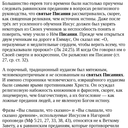
Большинство евреев того времени были настолько приучены
следовать раввинским преданиям в вопросах религиозного
руководства, что
святые Писания
рассматривались, скорее,
как священная реликвия, чем источник истины. Даже после
трёх лет усиленного обучения Иисус должен был укорять
некоторых из Своих учеников за неспособность понять и
поверить, чему учили о Нём
Писания
. Прежде чем открыться
двум ученикам на дороге в Еммаус, Он сказал им: «О,
неразумные и медлительные сердцем, чтобы верить всему, что
предсказывали пророки!» (
Лк 24:25
). И когда Он говорил им о
Своей смерти и воскресении, Он разъяснял им Писание (
ст.
27
, ср.
ст. 32
).
А порочный, традиционный иудаизм был мятежным,
человекоцентричным и
не
основанным на
святых Писаниях
.
И именно сторонники человеческого, извращённого иудаизма
были самыми ярыми противниками Христа. Он осуждал
религиозную набожность книжников и фарисеев, скорее, как
лицемерную, чем благочестивую, а их богословие — как
ложные предания людей, а не явленную Богом истину.
Фразы «Вы слышали, что сказано» и «Вы слышали, что
сказано древним», используемые Иисусом в Нагорной
проповеди (
Мф 5:21, 27, 33, 38, 43
), относятся не к Ветхому
Завету, а к раввинским преданиям, которые противоречили