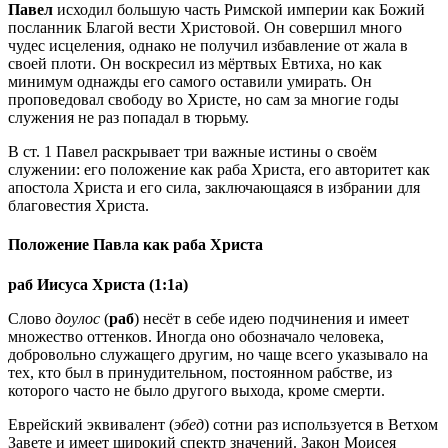
Павел
исходил большую часть Римской империи как Божий
посланник Благой вести Христовой. Он совершил много
чудес исцеления, однако не получил избавление от жала в
своей плоти. Он воскресил из мёртвых Евтиха, но как
минимум однажды его самого оставили умирать. Он
проповедовал свободу во Христе, но сам за многие годы
служения не раз попадал в тюрьму.
В
ст. 1
Павел раскрывает три важные истины о своём
служении: его положение как раба Христа, его авторитет как
апостола Христа и его сила, заключающаяся в избрании для
благовестия Христа.
Положение Павла как раба Христа
раб Иисуса Христа (1:1а)
Слово
доулос
(
раб
) несёт в себе идею подчинения и имеет
множество оттенков. Иногда оно обозначало человека,
добровольно служащего другим, но чаще всего указывало на
тех, кто был в принудительном, постоянном рабстве, из
которого часто не было другого выхода, кроме смерти.
Еврейский эквивалент (
эбед
) сотни раз используется в Ветхом
Завете и имеет широкий спектр значений. Закон Моисея