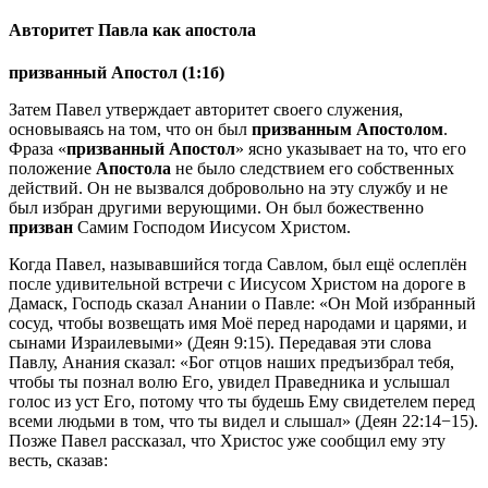
Авторитет Павла как апостола
призванный Апостол (1:1б)
Затем Павел утверждает авторитет своего служения,
основываясь на том, что он был
призванным Апостолом
.
Фраза «
призванный Апостол
» ясно указывает на то, что его
положение
Апостола
не было следствием его собственных
действий. Он не вызвался добровольно на эту службу и не
был избран другими верующими. Он был божественно
призван
Самим Господом Иисусом Христом.
Когда Павел, называвшийся тогда Савлом, был ещё ослеплён
после удивительной встречи с Иисусом Христом на дороге в
Дамаск, Господь сказал Анании о Павле: «Он Мой избранный
сосуд, чтобы возвещать имя Моё перед народами и царями, и
сынами Израилевыми» (
Деян 9:15
). Передавая эти слова
Павлу, Анания сказал: «Бог отцов наших предъизбрал тебя,
чтобы ты познал волю Его, увидел Праведника и услышал
голос из уст Его, потому что ты будешь Ему свидетелем перед
всеми людьми в том, что ты видел и слышал» (
Деян 22:14−15
).
Позже Павел рассказал, что Христос уже сообщил ему эту
весть, сказав: