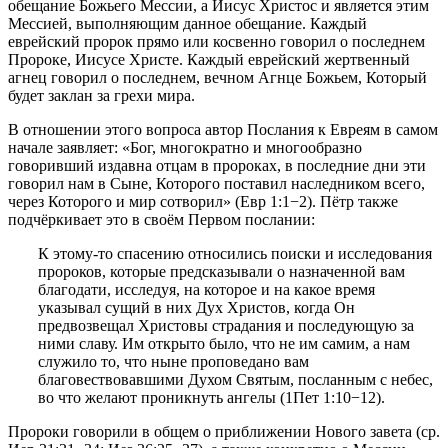
обещание Божьего Мессии, а Иисус Христос и является этим
Мессией, выполняющим данное обещание. Каждый
еврейский пророк прямо или косвенно говорил о последнем
Пророке, Иисусе Христе. Каждый еврейский жертвенный
агнец говорил о последнем, вечном Агнце Божьем, Который
будет заклан за грехи мира.
В отношении этого вопроса автор Послания к Евреям в самом
начале заявляет: «Бог, многократно и многообразно
говоривший издавна отцам в пророках, в последние дни эти
говорил нам в Сыне, Которого поставил наследником всего,
через Которого и мир сотворил» (
Евр 1:1−2
). Пётр также
подчёркивает это в своём Первом послании:
К этому-то спасению относились поиски и исследования
пророков, которые предсказывали о назначенной вам
благодати, исследуя, на которое и на какое время
указывал сущий в них Дух Христов, когда Он
предвозвещал Христовы страдания и последующую за
ними славу. Им открыто было, что не им самим, а нам
служило то, что ныне проповедано вам
благовествовавшими Духом Святым, посланным с небес,
во что желают проникнуть ангелы (
1Пет 1:10−12
).
Пророки говорили в общем о приближении Нового завета (ср.