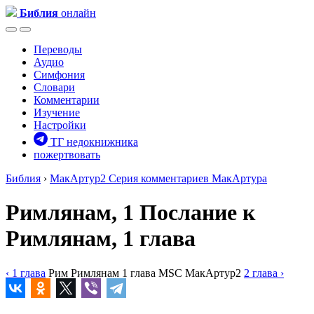
Библия
онлайн
Переводы
Аудио
Симфония
Словари
Комментарии
Изучение
Настройки
ТГ недокнижника
пожертвовать
Библия
›
МакАртур2
Серия комментариев МакАртура
Римлянам, 1
Послание к
Римлянам, 1 глава
‹ 1
глава
Рим
Римлянам
1
глава
MSC
МакАртур2
2
глава
›