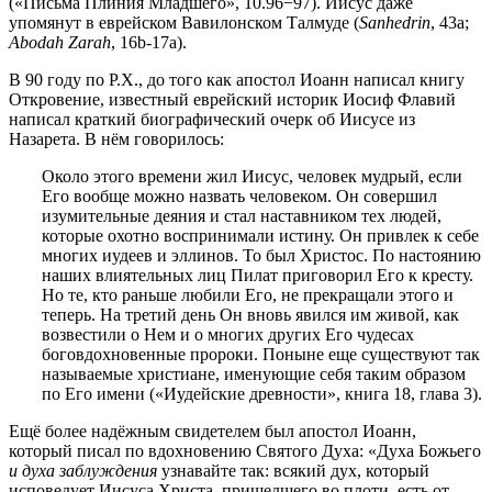
(«Письма Плиния Младшего», 10.96−97). Иисус даже
упомянут в еврейском Вавилонском Талмуде (
Sanhedrin
, 43a;
Abodah Zarah
, 16b-17a).
В 90 году по Р.Х., до того как апостол Иоанн написал книгу
Откровение, известный еврейский историк Иосиф Флавий
написал краткий биографический очерк об Иисусе из
Назарета. В нём говорилось:
Около этого времени жил Иисус, человек мудрый, если
Его вообще можно назвать человеком. Он совершил
изумительные деяния и стал наставником тех людей,
которые охотно воспринимали истину. Он привлек к себе
многих иудеев и эллинов. То был Христос. По настоянию
наших влиятельных лиц Пилат приговорил Его к кресту.
Но те, кто раньше любили Его, не прекращали этого и
теперь. На третий день Он вновь явился им живой, как
возвестили о Нем и о многих других Его чудесах
боговдохновенные пророки. Поныне еще существуют так
называемые христиане, именующие себя таким образом
по Его имени («Иудейские древности», книга 18, глава 3).
Ещё более надёжным свидетелем был апостол Иоанн,
который писал по вдохновению Святого Духа: «Духа Божьего
и духа заблуждения
узнавайте так: всякий дух, который
исповедует Иисуса Христа, пришедшего во плоти, есть от