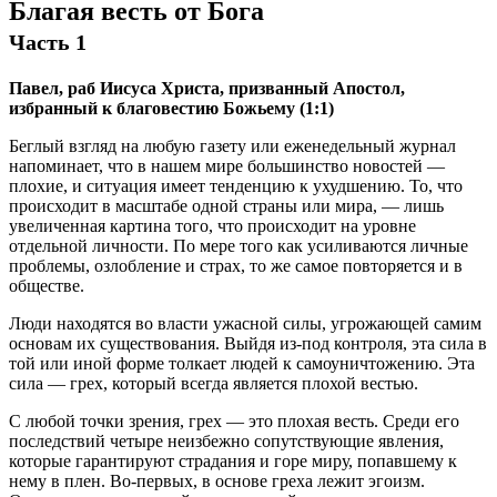
Благая весть от Бога
Часть 1
Павел, раб Иисуса Христа, призванный Апостол,
избранный к благовестию Божьему (1:1)
Беглый взгляд на любую газету или еженедельный журнал
напоминает, что в нашем мире большинство новостей —
плохие, и ситуация имеет тенденцию к ухудшению. То, что
происходит в масштабе одной страны или мира, — лишь
увеличенная картина того, что происходит на уровне
отдельной личности. По мере того как усиливаются личные
проблемы, озлобление и страх, то же самое повторяется и в
обществе.
Люди находятся во власти ужасной силы, угрожающей самим
основам их существования. Выйдя из-под контроля, эта сила в
той или иной форме толкает людей к самоуничтожению. Эта
сила — грех, который всегда является плохой вестью.
С любой точки зрения, грех — это плохая весть. Среди его
последствий четыре неизбежно сопутствующие явления,
которые гарантируют страдания и горе миру, попавшему к
нему в плен. Во-первых, в основе греха лежит эгоизм.