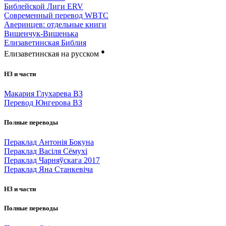
Библейской Лиги ERV
Cовременный перевод WBTC
Аверинцев: отдельные книги
Вишенчук-Вишенька
Елизаветинская Библия
●
Елизаветинская на русском
НЗ и части
Макария Глухарева ВЗ
Перевод Юнгерова ВЗ
Полные переводы
Пераклад Антонія Бокуна
Пераклад Васіля Сёмухі
Пераклад Чарняўскага 2017
Пераклад Яна Станкевіча
НЗ и части
Полные переводы