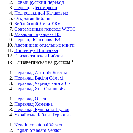
Новый русский перевод
Перевод Десницкого
Под редакцией Кулаковых
Открытая Библия
Библейской Лиги ERV
Cовременный перевод WBTC
Макария Глухарева ВЗ
Перевод Юнгерова ВЗ
Аверинцев: отдельные книги
Вишенчук-Вишенька
Елизаветинская Библия
●
Елизаветинская на русском
Пераклад Антонія Бокуна
Пераклад Васіля Сёмухі
Пераклад Чарняўскага 2017
Пераклад Яна Станкевіча
Переклад Огієнка
Переклад Хоменка
Переклад Куліша та Пулюя
Українська Біблія. Турконяк
New International Version
English Standard Version