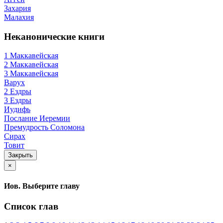
Захария
Малахия
Неканонические книги
1 Маккавейская
2 Маккавейская
3 Маккавейская
Варух
2 Ездры
3 Ездры
Иудифь
Послание Иеремии
Премудрость Соломона
Сирах
Товит
Закрыть
×
Иов. Выберите главу
Список глав