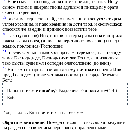
18
Еще сему глаголющу, ин вестник прииде, глаголя Иову:
сыном твоим и дщерем твоим ядущым и пиющым у брата
своего старейшаго,
19
внезапу ветр велик найде от пустыни и коснуся четырем
углом храмины, и паде храмина на дети твоя, и скончашася:
спасохся же аз един и приидох возвестити тебе.
20
Тако (услышав) Иов, востав растерза ризы своя и остриже
власы главы своея, (и посыпа перстию главу свою,) и пад на
землю, поклонися (Господеви)
21
и рече: сам наг изыдох от чрева матере моея, наг и отиду
тамо: Господь даде, Господь отят: яко Господеви изволися,
тако бысть: буди имя Господне благословено (во веки).
22
Во всех сих приключившихся ему ничтоже согреши Иов
пред Господем, (ниже устнама своима,) и не даде безумия
Богу.
Нашли в тексте
ошибку
? Выделите её и нажмите:
Ctrl
+
Enter
Иов, 1 глава. Елизаветинская на русском
Обратите внимание
! Номера стихов — это ссылки, ведущие
на раздел со сравнением переводов, параллельными