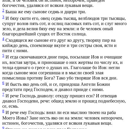
Иов, и бе человек он истинен, непорочен, праведен
богочестив, удаляяся от всякия лукавыя вещи.
2
Быша же ему сынове седмь и дщери три.
3
И бяху скоти его, овец седмь тысящ, велблюдов три тысящы,
супруг волов пять сот, и ослиц пасомых пять сот, и слуг много
зело, и дела велия бяху ему на земли: и бе человек оный
благороднейший сущих от Восток солнца.
4
Сходящеся же сынове его друг ко другу, творяху пир на
кийждо день, споемлюще вкупе и три сестры своя, ясти и
пити с ними.
5
И егда скончавашеся дние пира, посылаше Иов и очищаше
их, востая заутра, и приношаше о них жертвы по числу их, и
телца единаго о гресе о душах их. Глаголаше бо Иов: негли
когда сынове мои согрешиша и в мысли своей злая
помыслиша противу Бога? Тако убо творяше Иов вся дни.
6
И бысть яко день сей, и се, приидоша Ангели Божии
предстати пред Господем, и диавол прииде с ними.
7
И рече Господь диаволу: откуду пришел еси? И отвещав
диавол Господеви, рече: обшед землю и прошед поднебесную,
се, есмь.
8
И рече ему Господь: внял ли еси мыслию твоею на раба
Моего Иова? Зане несть яко он на земли: человек непорочен,
истинен, богочестив, удаляяся от всякия лукавыя вещи.
9