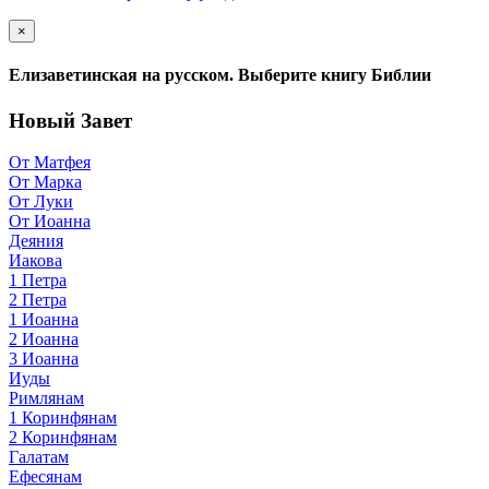
×
Елизаветинская на русском. Выберите книгу Библии
Новый Завет
От Матфея
От Марка
От Луки
От Иоанна
Деяния
Иакова
1 Петра
2 Петра
1 Иоанна
2 Иоанна
3 Иоанна
Иуды
Римлянам
1 Коринфянам
2 Коринфянам
Галатам
Ефесянам