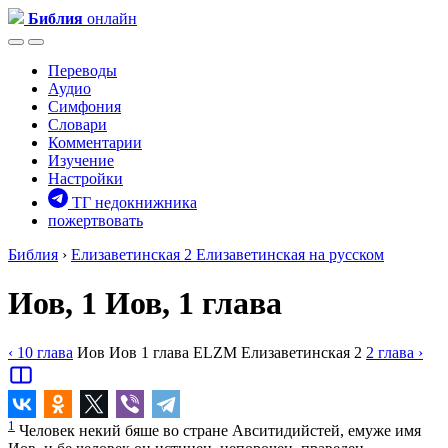
Библия
онлайн
Переводы
Аудио
Симфония
Словари
Комментарии
Изучение
Настройки
ТГ недокнижника
пожертвовать
Библия
›
Елизаветинская 2
Елизаветинская на русском
Иов, 1
Иов, 1 глава
‹ 10
глава
Иов
Иов
1
глава
ELZM
Елизаветинская 2
2
глава
›
1
Человек некий бяше во стране Авситидийстей, емуже имя