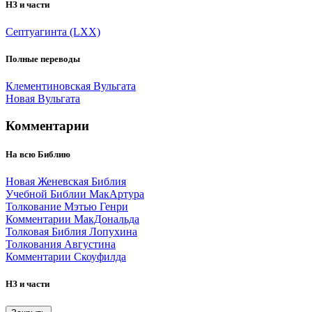
НЗ и части
Септуагинта (LXX)
Полные переводы
Клементиновская Вульгата
Новая Вульгата
Комментарии
На всю Библию
Новая Женевская Библия
Учебной Библии МакАртура
Толкование Мэтью Генри
Комментарии МакДональда
Толковая Библия Лопухина
Толкования Августина
Комментарии Скоуфилда
НЗ и части