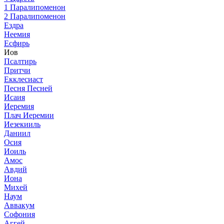
1 Паралипоменон
2 Паралипоменон
Ездра
Неемия
Есфирь
Иов
Псалтирь
Притчи
Екклесиаст
Песня Песней
Исаия
Иеремия
Плач Иеремии
Иезекииль
Даниил
Осия
Иоиль
Амос
Авдий
Иона
Михей
Наум
Аввакум
Софония
Аггей