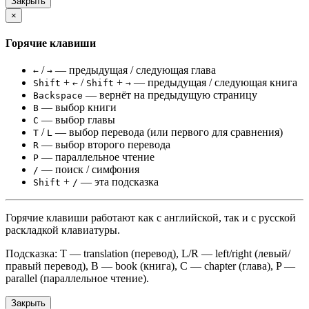
Закрыть
×
Горячие клавиши
/
— предыдущая / следующая глава
←
→
+
/
+
— предыдущая / следующая книга
Shift
←
Shift
→
— вернёт на предыдущую страницу
Backspace
— выбор книги
B
— выбор главы
C
/
— выбор перевода (или первого для сравнения)
T
L
— выбор второго перевода
R
— параллельное чтение
P
— поиск / симфония
/
+
— эта подсказка
Shift
/
Горячие клавиши работают как с английской, так и с русской
раскладкой клавиатуры.
Подсказка: T — translation (перевод), L/R — left/right (левый/
правый перевод), B — book (книга), C — chapter (глава), P —
parallel (параллельное чтение).
Закрыть