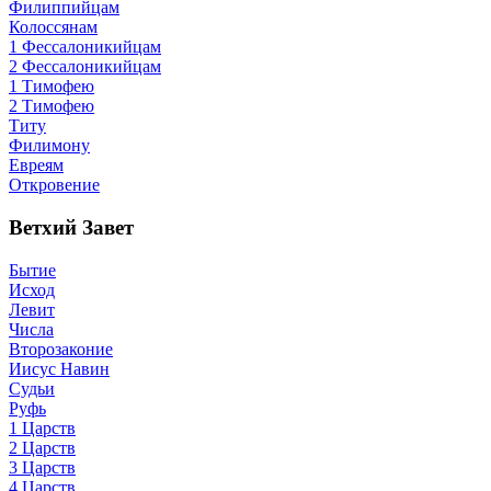
Филиппийцам
Колоссянам
1 Фессалоникийцам
2 Фессалоникийцам
1 Тимофею
2 Тимофею
Титу
Филимону
Евреям
Откровение
Ветхий Завет
Бытие
Исход
Левит
Числа
Второзаконие
Иисус Навин
Судьи
Руфь
1 Царств
2 Царств
3 Царств
4 Царств