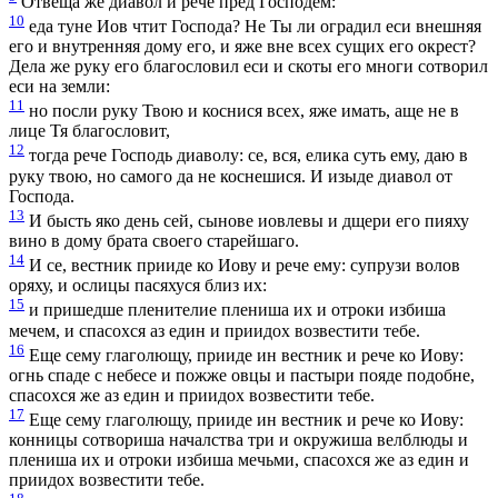
Отвеща же диавол и рече пред Господем:
10
еда туне Иов чтит Господа? Не Ты ли оградил еси внешняя
его и внутренняя дому его, и яже вне всех сущих его окрест?
Дела же руку его благословил еси и скоты его многи сотворил
еси на земли:
11
но посли руку Твою и коснися всех, яже имать, аще не в
лице Тя благословит,
12
тогда рече Господь диаволу: се, вся, елика суть ему, даю в
руку твою, но самого да не коснешися. И изыде диавол от
Господа.
13
И бысть яко день сей, сынове иовлевы и дщери его пияху
вино в дому брата своего старейшаго.
14
И се, вестник прииде ко Иову и рече ему: супрузи волов
оряху, и ослицы пасяхуся близ их:
15
и пришедше пленителие плениша их и отроки избиша
мечем, и спасохся аз един и приидох возвестити тебе.
16
Еще сему глаголющу, прииде ин вестник и рече ко Иову:
огнь спаде с небесе и пожже овцы и пастыри пояде подобне,
спасохся же аз един и приидох возвестити тебе.
17
Еще сему глаголющу, прииде ин вестник и рече ко Иову:
конницы сотвориша началства три и окружиша велблюды и
плениша их и отроки избиша мечьми, спасохся же аз един и
приидох возвестити тебе.