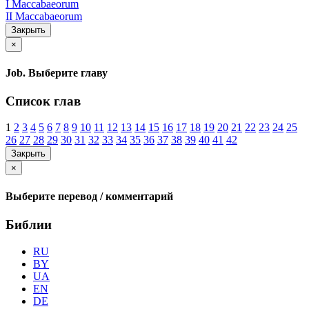
I Maccabaeorum
II Maccabaeorum
Закрыть
×
Job. Выберите главу
Список глав
1
2
3
4
5
6
7
8
9
10
11
12
13
14
15
16
17
18
19
20
21
22
23
24
25
26
27
28
29
30
31
32
33
34
35
36
37
38
39
40
41
42
Закрыть
×
Выберите перевод / комментарий
Библии
RU
BY
UA
EN
DE