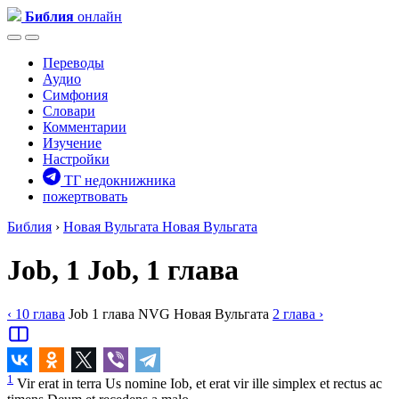
Библия
онлайн
Переводы
Аудио
Симфония
Словари
Комментарии
Изучение
Настройки
ТГ недокнижника
пожертвовать
Библия
›
Новая Вульгата
Новая Вульгата
Job, 1
Job, 1 глава
‹ 10
глава
Job
1
глава
NVG
Новая Вульгата
2
глава
›
1
Vir erat in terra Us nomine Iob, et erat vir ille simplex et rectus ac