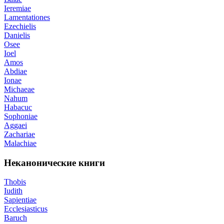
Ieremiae
Lamentationes
Ezechielis
Danielis
Osee
Ioel
Amos
Abdiae
Ionae
Michaeae
Nahum
Habacuc
Sophoniae
Aggaei
Zachariae
Malachiae
Неканонические книги
Thobis
Iudith
Sapientiae
Ecclesiasticus
Baruch