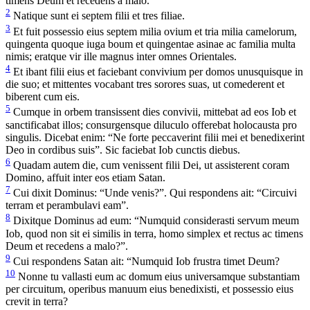
timens Deum et recedens a malo.
2
Natique sunt ei septem filii et tres filiae.
3
Et fuit possessio eius septem milia ovium et tria milia camelorum,
quingenta quoque iuga boum et quingentae asinae ac familia multa
nimis; eratque vir ille magnus inter omnes Orientales.
4
Et ibant filii eius et faciebant convivium per domos unusquisque in
die suo; et mittentes vocabant tres sorores suas, ut comederent et
biberent cum eis.
5
Cumque in orbem transissent dies convivii, mittebat ad eos Iob et
sanctificabat illos; consurgensque diluculo offerebat holocausta pro
singulis. Dicebat enim: “Ne forte peccaverint filii mei et benedixerint
Deo in cordibus suis”. Sic faciebat Iob cunctis diebus.
6
Quadam autem die, cum venissent filii Dei, ut assisterent coram
Domino, affuit inter eos etiam Satan.
7
Cui dixit Dominus: “Unde venis?”. Qui respondens ait: “Circuivi
terram et perambulavi eam”.
8
Dixitque Dominus ad eum: “Numquid considerasti servum meum
Iob, quod non sit ei similis in terra, homo simplex et rectus ac timens
Deum et recedens a malo?”.
9
Cui respondens Satan ait: “Numquid Iob frustra timet Deum?
10
Nonne tu vallasti eum ac domum eius universamque substantiam
per circuitum, operibus manuum eius benedixisti, et possessio eius
crevit in terra?