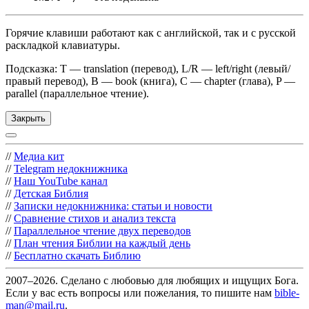
Горячие клавиши работают как с английской, так и с русской
раскладкой клавиатуры.
Подсказка: T — translation (перевод), L/R — left/right (левый/
правый перевод), B — book (книга), C — chapter (глава), P —
parallel (параллельное чтение).
Закрыть
//
Медиа кит
//
Telegram недокнижника
//
Наш YouTube канал
//
Детская Библия
//
Записки недокнижника: статьи и новости
//
Сравнение стихов и анализ текста
//
Параллельное чтение двух переводов
//
План чтения Библии на каждый день
//
Бесплатно скачать Библию
2007–2026. Сделано с любовью для любящих и ищущих Бога.
Если у вас есть вопросы или пожелания, то пишите нам
bible-
man@mail.ru
.