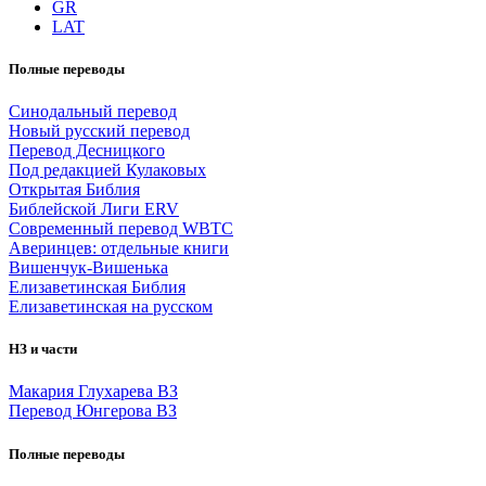
GR
LAT
Полные переводы
Синодальный перевод
Новый русский перевод
Перевод Десницкого
Под редакцией Кулаковых
Открытая Библия
Библейской Лиги ERV
Cовременный перевод WBTC
Аверинцев: отдельные книги
Вишенчук-Вишенька
Елизаветинская Библия
Елизаветинская на русском
НЗ и части
Макария Глухарева ВЗ
Перевод Юнгерова ВЗ
Полные переводы