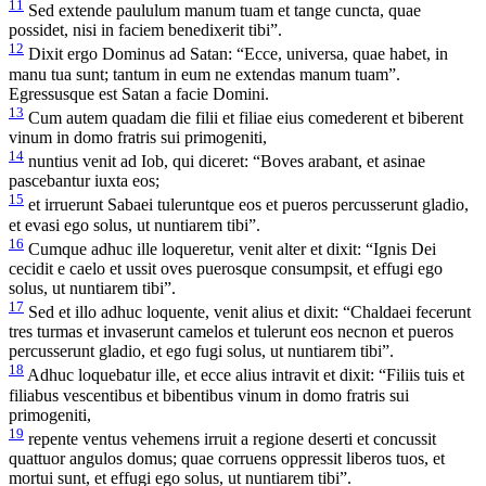
11
Sed extende paululum manum tuam et tange cuncta, quae
possidet, nisi in faciem benedixerit tibi”.
12
Dixit ergo Dominus ad Satan: “Ecce, universa, quae habet, in
manu tua sunt; tantum in eum ne extendas manum tuam”.
Egressusque est Satan a facie Domini.
13
Cum autem quadam die filii et filiae eius comederent et biberent
vinum in domo fratris sui primogeniti,
14
nuntius venit ad Iob, qui diceret: “Boves arabant, et asinae
pascebantur iuxta eos;
15
et irruerunt Sabaei tuleruntque eos et pueros percusserunt gladio,
et evasi ego solus, ut nuntiarem tibi”.
16
Cumque adhuc ille loqueretur, venit alter et dixit: “Ignis Dei
cecidit e caelo et ussit oves puerosque consumpsit, et effugi ego
solus, ut nuntiarem tibi”.
17
Sed et illo adhuc loquente, venit alius et dixit: “Chaldaei fecerunt
tres turmas et invaserunt camelos et tulerunt eos necnon et pueros
percusserunt gladio, et ego fugi solus, ut nuntiarem tibi”.
18
Adhuc loquebatur ille, et ecce alius intravit et dixit: “Filiis tuis et
filiabus vescentibus et bibentibus vinum in domo fratris sui
primogeniti,
19
repente ventus vehemens irruit a regione deserti et concussit
quattuor angulos domus; quae corruens oppressit liberos tuos, et
mortui sunt, et effugi ego solus, ut nuntiarem tibi”.