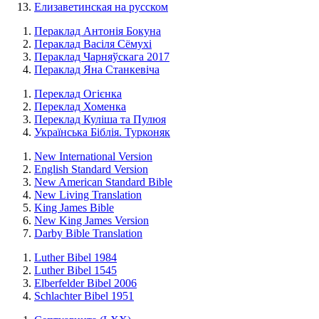
Елизаветинская на русском
Пераклад Антонія Бокуна
Пераклад Васіля Сёмухі
Пераклад Чарняўскага 2017
Пераклад Яна Станкевіча
Переклад Огієнка
Переклад Хоменка
Переклад Куліша та Пулюя
Українська Біблія. Турконяк
New International Version
English Standard Version
New American Standard Bible
New Living Translation
King James Bible
New King James Version
Darby Bible Translation
Luther Bibel 1984
Luther Bibel 1545
Elberfelder Bibel 2006
Schlachter Bibel 1951