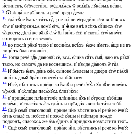
и҆́стиненъ, бг҃очести́въ, ᲂу҆далѧ́ѧсѧ ѿ всѧ́кїѧ лꙋка́выѧ ве́щи.
9
Ѿвѣща́ же дїа́волъ и҆ речѐ пред̾ гдⷭ҇емъ:
10
є҆да̀ тꙋ́не і҆́ѡвъ чти́тъ гдⷭ҇а; не ты́ ли ѡ҆гради́лъ є҆сѝ внѣ̑шнѧѧ
є҆гѡ̀ и҆ внꙋ́трєннѧѧ до́мꙋ є҆гѡ̀, и҆ ꙗ҆̀же внѣ̀ всѣ́хъ сꙋ́щихъ є҆гѡ̀
ѡ҆́крестъ; дѣла́ же рꙋкꙋ̀ є҆гѡ̀ блгⷭ҇ви́лъ є҆сѝ и҆ скоты̀ є҆гѡ̀ мнѡ́ги
сотвори́лъ є҆сѝ на землѝ:
11
но послѝ рꙋ́кꙋ твою̀ и҆ косни́сѧ всѣ́хъ, ꙗ҆̀же и҆́мать, а҆́ще не въ
лице́ тѧ благослови́тъ,
12
Тогда̀ речѐ гдⷭ҇ь дїа́волꙋ: сѐ, всѧ̑, є҆ли̑ка сꙋ́ть є҆мꙋ̀, даю̀ въ рꙋ́кꙋ
твою̀, но самогѡ̀ да не ко́снешисѧ. и҆ и҆зы́де дїа́волъ ѿ гдⷭ҇а.
13
И҆ бы́сть ꙗ҆́кѡ де́нь се́й, сы́нове і҆́ѡвлєвы и҆ дщє́ри є҆гѡ̀ пїѧ́хꙋ
вїно̀ въ домꙋ̀ бра́та своегѡ̀ старѣ́йшагѡ.
14
И҆ сѐ, вѣ́стникъ прїи́де ко і҆́ѡвꙋ и҆ речѐ є҆мꙋ̀: сꙋпрꙋ́зи волѡ́въ
ѡ҆рѧ́хꙋ, и҆ ѻ҆сли̑цы пасѧ́хꙋсѧ бли́з̾ и҆́хъ:
15
и҆ прише́дше плѣни́телїе плѣни́ша и҆̀хъ и҆ ѻ҆́троки и҆зби́ша
мече́мъ, и҆ спасо́хсѧ а҆́зъ є҆ди́нъ и҆ прїидо́хъ возвѣсти́ти тебѣ̀.
16
Є҆щѐ семꙋ̀ глаго́лющꙋ, прїи́де и҆́нъ вѣ́стникъ и҆ речѐ ко і҆́ѡвꙋ:
ѻ҆́гнь спадѐ съ небесѐ и҆ пожжѐ ѻ҆́вцы и҆ па̑стыри поѧдѐ
подо́бнѣ, спасо́хсѧ же а҆́зъ є҆ди́нъ и҆ прїидо́хъ возвѣсти́ти тебѣ̀.
17
Є҆щѐ семꙋ̀ глаго́лющꙋ, прїи́де и҆́нъ вѣ́стникъ и҆ речѐ ко і҆́ѡвꙋ: