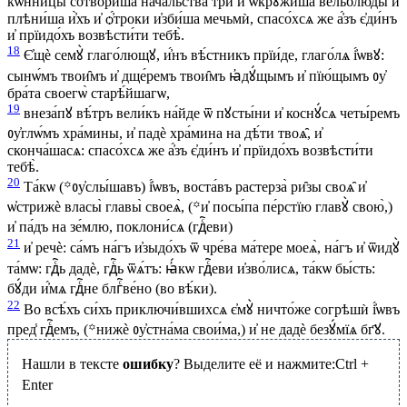
кѡ́нницы сотвори́ша нача̑льства трѝ и҆ ѡ҆крꙋжи́ша вельблю́ды и҆
плѣни́ша и҆̀хъ и҆ ѻ҆́троки и҆зби́ша мечьмѝ, спасо́хсѧ же а҆́зъ є҆ди́нъ
и҆ прїидо́хъ возвѣсти́ти тебѣ̀.
18
Є҆щѐ семꙋ̀ глаго́лющꙋ, и҆́нъ вѣ́стникъ прїи́де, глаго́лѧ і҆́ѡвꙋ:
сынѡ́мъ твои̑мъ и҆ дще́ремъ твои̑мъ ꙗ҆дꙋ́щымъ и҆ пїю́щымъ ᲂу҆
бра́та своегѡ̀ старѣ́йшагѡ,
19
внеза́пꙋ вѣ́тръ вели́къ на́йде ѿ пꙋсты́ни и҆ коснꙋ́сѧ четы́ремъ
ᲂу҆глѡ́мъ хра́мины, и҆ падѐ хра́мина на дѣ́ти твоѧ̑, и҆
сконча́шасѧ: спасо́хсѧ же а҆́зъ є҆ди́нъ и҆ прїидо́хъ возвѣсти́ти
тебѣ̀.
20
Та́кѡ (꙳ᲂу҆слы́шавъ) і҆́ѡвъ, воста́въ растерза̀ ри̑зы своѧ̑ и҆
ѡ҆стрижѐ власы̀ главы̀ своеѧ̀, (꙳и҆ посы́па пе́рстїю главꙋ̀ свою̀,)
и҆ па́дъ на зе́млю, поклони́сѧ (гдⷭ҇еви)
21
и҆ речѐ: са́мъ на́гъ и҆зыдо́хъ ѿ чре́ва ма́тере моеѧ̀, на́гъ и҆ ѿидꙋ̀
та́мѡ: гдⷭ҇ь дадѐ, гдⷭ҇ь ѿѧ́тъ: ꙗ҆́кѡ гдⷭ҇еви и҆зво́лисѧ, та́кѡ бы́сть:
бꙋ́ди и҆́мѧ гдⷭ҇не блгⷭ҇ве́но (во вѣ́ки).
22
Во всѣ́хъ си́хъ приключи́вшихсѧ є҆мꙋ̀ ничто́же согрѣшѝ і҆́ѡвъ
пред̾ гдⷭ҇емъ, (꙳нижѐ ᲂу҆стна́ма свои́ма,) и҆ не дадѐ безꙋ́мїѧ бг҃ꙋ.
Нашли в тексте
ошибку
? Выделите её и нажмите:
Ctrl
+
Enter