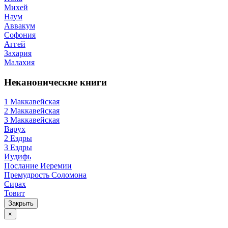
Михей
Наум
Аввакум
Софония
Аггей
Захария
Малахия
Неканонические книги
1 Маккавейская
2 Маккавейская
3 Маккавейская
Варух
2 Ездры
3 Ездры
Иудифь
Послание Иеремии
Премудрость Соломона
Сирах
Товит
Закрыть
×