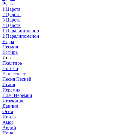
Руфь
1 Царств
2 Царств
3 Царств
4 Царств
1 Паралипоменон
2 Паралипоменон
Ездра
Неемия
Есфирь
Иов
Псалтирь
Притчи
Екклесиаст
Песня Песней
Исаия
Иеремия
Плач Иеремии
Иезекииль
Даниил
Осия
Иоиль
Амос
Авдий
Иона