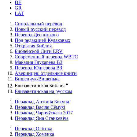
DE
GR
LAT
Синодальный перевод
Новый русский перевод
Перевод Десницкого
Под редакцией Кулаковых
Открытая Библия
Библейской Лиги ERV
Cовременный перевод WBTC
Макария Глухарева ВЗ
Перевод Юнгерова ВЗ
Аверинцев: отдельные книги
Вишенчук-Вишенька
●
Елизаветинская Библия
Елизаветинская на русском
Пераклад Антонія Бокуна
Пераклад Васіля Сёмухі
Пераклад Чарняўскага 2017
Пераклад Яна Станкевіча
Переклад Огієнка
Переклад Хоменка