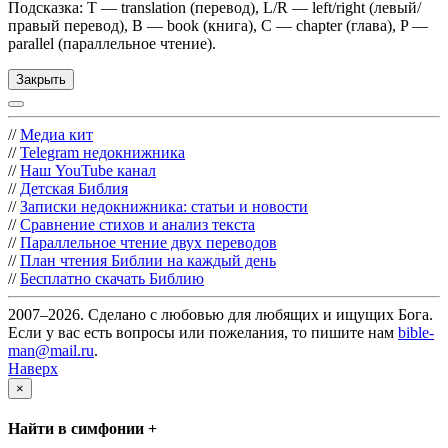
Подсказка: T — translation (перевод), L/R — left/right (левый/
правый перевод), B — book (книга), C — chapter (глава), P —
parallel (параллельное чтение).
Закрыть
//
Медиа кит
//
Telegram недокнижника
//
Наш YouTube канал
//
Детская Библия
//
Записки недокнижника: статьи и новости
//
Сравнение стихов и анализ текста
//
Параллельное чтение двух переводов
//
План чтения Библии на каждый день
//
Бесплатно скачать Библию
2007–2026. Сделано с любовью для любящих и ищущих Бога.
Если у вас есть вопросы или пожелания, то пишите нам
bible-
man@mail.ru
.
Наверх
×
Найти в симфонии +