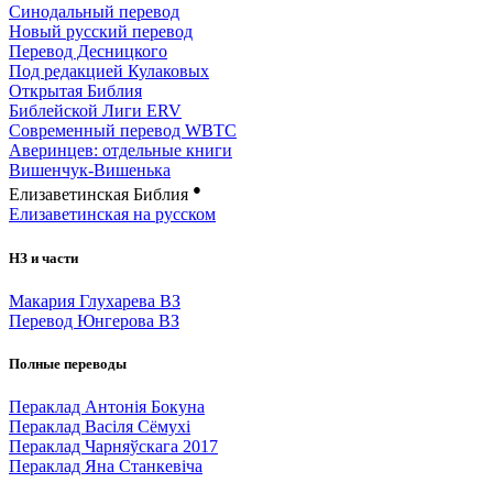
Синодальный перевод
Новый русский перевод
Перевод Десницкого
Под редакцией Кулаковых
Открытая Библия
Библейской Лиги ERV
Cовременный перевод WBTC
Аверинцев: отдельные книги
Вишенчук-Вишенька
●
Елизаветинская Библия
Елизаветинская на русском
НЗ и части
Макария Глухарева ВЗ
Перевод Юнгерова ВЗ
Полные переводы
Пераклад Антонія Бокуна
Пераклад Васіля Сёмухі
Пераклад Чарняўскага 2017
Пераклад Яна Станкевіча