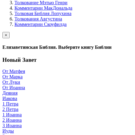
Толкование Мэтью Генри
Комментарии МакДональда
Толковая Библия Лопухина
Толкования Августина
Комментарии Скоуфилда
×
Елизаветинская Библия. Выберите книгу Библии
Новый Завет
От Матфея
От Марка
От Луки
От Иоанна
Деяния
Иакова
1 Петра
2 Петра
1 Иоанна
2 Иоанна
3 Иоанна
Иуды