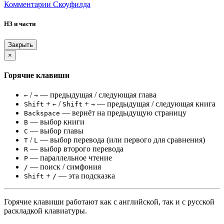
Комментарии Скоуфилда
НЗ и части
Закрыть
×
Горячие клавиши
/
— предыдущая / следующая глава
←
→
+
/
+
— предыдущая / следующая книга
Shift
←
Shift
→
— вернёт на предыдущую страницу
Backspace
— выбор книги
B
— выбор главы
C
/
— выбор перевода (или первого для сравнения)
T
L
— выбор второго перевода
R
— параллельное чтение
P
— поиск / симфония
/
+
— эта подсказка
Shift
/
Горячие клавиши работают как с английской, так и с русской
раскладкой клавиатуры.