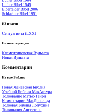
Luther Bibel 1984
Luther Bibel 1545
Elberfelder Bibel 2006
Schlachter Bibel 1951
НЗ и части
Септуагинта (LXX)
Полные переводы
Клементиновская Вульгата
Новая Вульгата
Комментарии
На всю Библию
Новая Женевская Библия
Учебной Библии МакАртура
Толкование Мэтью Генри
Комментарии МакДональда
Толковая Библия Лопухина
Толкования Августина