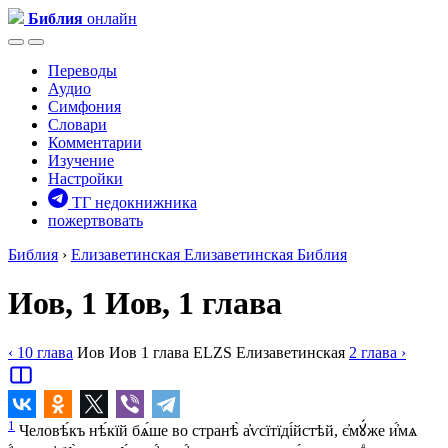
Библия
онлайн
Переводы
Аудио
Симфония
Словари
Комментарии
Изучение
Настройки
ТГ недокнижника
пожертвовать
Библия
›
Елизаветинская
Елизаветинская Библия
Иов, 1
Иов, 1 глава
‹ 10
глава
Иов
Иов
1
глава
ELZS
Елизаветинская
2
глава
›
1
Человѣ́къ нѣ́кїй бѧ́ше во странѣ̀ а҆ѵсїтїді́йстѣй, є҆мꙋ́же и҆́мѧ