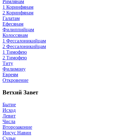
Римлянам
1 Коринфянам
2 Коринфянам
Галатам
Ефесянам
Филиппийцам
Колоссянам
1 Фессалоникийцам
2 Фессалоникийцам
1 Тимофею
2 Тимофею
Титу
Филимону
Евреям
Откровение
Ветхий Завет
Бытие
Исход
Левит
Числа
Второзаконие
Иисус Навин
Судьи