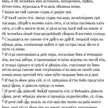
і҆́ѡвъ, и҆ бѣ̀ человѣ́къ ѡ҆́нъ и҆́стиненъ, непоро́ченъ, првⷣнъ,
бг҃очести́въ, ᲂу҆далѧ́ѧсѧ ѿ всѧ́кїѧ лꙋка́выѧ ве́щи.
2
Бы́ша же є҆мꙋ̀ сы́нове се́дмь и҆ дщє́ри трѝ.
3
И҆ бѧ́хꙋ ско́ти є҆гѡ̀, ѻ҆ве́цъ се́дмь ты́сѧщъ, вельблю́дѡвъ трѝ
ты́сѧщы, сꙋпрꙋ̑гъ волѡ́въ пѧ́ть сѡ́тъ, и҆ ѻ҆сли́цъ пасо́мыхъ пѧ́ть
сѡ́тъ, и҆ слꙋ́гъ мно́гѡ ѕѣлѡ̀, и҆ дѣла̀ вє́лїѧ бѧ́хꙋ є҆мꙋ̀ на землѝ: и҆
бѣ̀ человѣ́къ ѻ҆́ный благоро́днѣйшїй сꙋ́щихъ ѿ востѡ́къ со́лнца.
4
Сходѧ́щесѧ же сы́нове є҆гѡ̀ дрꙋ́гъ ко дрꙋ́гꙋ, творѧ́хꙋ пи́ръ на
кі́йждо де́нь, спое́млюще вкꙋ́пѣ и҆ трѝ сєстры̀ своѧ̑, ꙗ҆́сти и҆
пи́ти съ ни́ми.
5
И҆ є҆гда̀ скончава́шесѧ дні́е пи́ра, посыла́ше і҆́ѡвъ и҆ ѡ҆чища́ше
и҆̀хъ, востаѧ̀ заꙋ́тра, и҆ приноша́ше ѡ҆ ни́хъ жє́ртвы по числꙋ̀ и҆́хъ,
и҆ тельца̀ є҆ди́наго ѡ҆ грѣсѣ̀ ѡ҆ дꙋша́хъ и҆́хъ. глаго́лаше бо і҆́ѡвъ:
не́гли когда̀ сы́нове моѝ согрѣши́ша и҆ въ мы́сли свое́й ѕла̑ѧ
помы́слиша проти́вꙋ бг҃а; та́кѡ ᲂу҆̀бо творѧ́ше і҆́ѡвъ всѧ̑ дни̑.
6
И҆ бы́сть ꙗ҆́кѡ де́нь се́й, и҆ сѐ, прїидо́ша а҆́гг҃ли бж҃їи предста́ти
пред̾ гдⷭ҇емъ, и҆ дїа́волъ прїи́де съ ни́ми.
7
И҆ речѐ гдⷭ҇ь дїа́волꙋ: ѿкꙋ́дꙋ прише́лъ є҆сѝ; и҆ ѿвѣща́въ дїа́волъ
гдⷭ҇еви, речѐ: ѡ҆бше́дъ зе́млю и҆ проше́дъ поднебе́снꙋю, сѐ, є҆́смь.
8
И҆ речѐ є҆мꙋ̀ гдⷭ҇ь: внѧ́лъ ли є҆сѝ мы́слїю твое́ю на раба̀ моего̀
і҆́ѡва; занѐ нѣ́сть ꙗ҆́кѡ ѻ҆́нъ на землѝ: человѣ́къ непоро́ченъ,