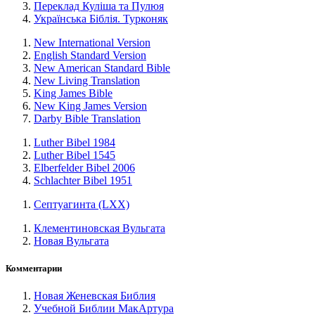
Переклад Куліша та Пулюя
Українська Біблія. Турконяк
New International Version
English Standard Version
New American Standard Bible
New Living Translation
King James Bible
New King James Version
Darby Bible Translation
Luther Bibel 1984
Luther Bibel 1545
Elberfelder Bibel 2006
Schlachter Bibel 1951
Септуагинта (LXX)
Клементиновская Вульгата
Новая Вульгата
Комментарии
Новая Женевская Библия
Учебной Библии МакАртура