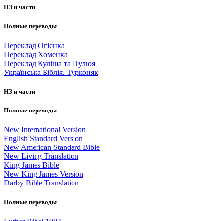
НЗ и части
Полные переводы
Переклад Огієнка
Переклад Хоменка
Переклад Куліша та Пулюя
Українська Біблія. Турконяк
НЗ и части
Полные переводы
New International Version
English Standard Version
New American Standard Bible
New Living Translation
King James Bible
New King James Version
Darby Bible Translation
Полные переводы