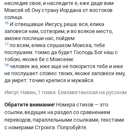
наследие свое, и наследите е, еже даде вам
Моисей об Ону страну Иордана от востоков
солнца.
16
И отвещавше Иисусу, реша: вся, елика
заповеси нам, сотворим, и во всякое место,
аможе послеши нас, пойдем:
17
по всем, елика слушахом Моисеа, тебе
послушаем: токмо да будет Господь Бог наш с
тобою, якоже бе с Моисеем:
18
человек же, иже аще не покорится тебе и иже
не послушает словес твоих, якоже заповеси ему,
да умрет: точию крепися и мужайся.
Иисус Навин, 1 глава. Елизаветинская на русском
Обратите внимание
! Номера стихов — это
ссылки, ведущие на раздел со сравнением
переводов, параллельными ссылками, текстами
с номерами Стронга. Попробуйте.