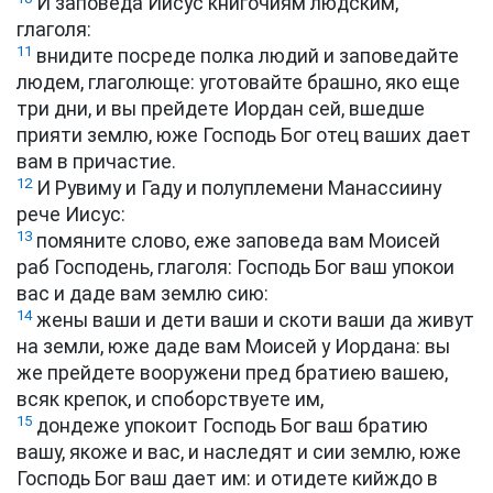
И заповеда Иисус книгочиям людским,
глаголя:
11
внидите посреде полка людий и заповедайте
людем, глаголюще: уготовайте брашно, яко еще
три дни, и вы прейдете Иордан сей, вшедше
прияти землю, юже Господь Бог отец ваших дает
вам в причастие.
12
И Рувиму и Гаду и полуплемени Манассиину
рече Иисус:
13
помяните слово, еже заповеда вам Моисей
раб Господень, глаголя: Господь Бог ваш упокои
вас и даде вам землю сию:
14
жены ваши и дети ваши и скоти ваши да живут
на земли, юже даде вам Моисей у Иордана: вы
же прейдете вооружени пред братиею вашею,
всяк крепок, и споборствуете им,
15
дондеже упокоит Господь Бог ваш братию
вашу, якоже и вас, и наследят и сии землю, юже
Господь Бог ваш дает им: и отидете кийждо в