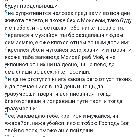
будут пределы ваши:
5
не супротивится человек пред вами во вся дни
живота твоего, и якоже бех с Моисеом, тако буду
и с тобою: и не оставлю тебе, ниже презрю тя:
6
крепися и мужайся: ты бо разделиши людем
сим землю, еюже кляхся отцем вашым дати им:
7
крепися убо, и мужайся зело, хранити и творити,
якоже тебе заповеда Моисей раб Мой, и не
уклонися от них ни на десно, ни на лево, да
смыслиши во всех, яже твориши:
8
и да не отступит книга закона сего от уст твоих,
и да поучаешися в ней день и нощь, да
уразумееши творити вся писанная: тогда
благоуспееши и исправиши пути твоя, и тогда
уразумееши:
9
се, заповедаю тебе: крепися и мужайся, ни
ужасайся, ниже убойся: яко с тобою Господь Бог
твой во всех, аможе аще пойдеши.
10