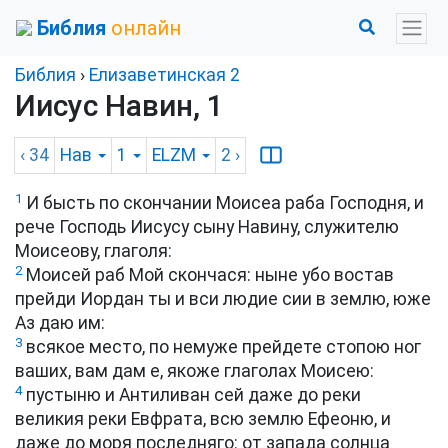
Библия
онлайн
Библия
›
Елизаветинская 2
Иисус Навин, 1
‹ 34
Нав
1
ELZM
2
›
1
И бысть по скончании Моисеа раба Господня, и
рече Господь Иисусу сыну Навину, служителю
Моисеову, глаголя:
2
Моисей раб Мой скончася: ныне убо востав
прейди Иордан ты и вси людие сии в землю, юже
Аз даю им:
3
всякое место, по немуже прейдете стопою ног
ваших, вам дам е, якоже глаголах Моисею:
4
пустыню и Антиливан сей даже до реки
великия реки Евфрата, всю землю Ефеоню, и
даже до моря последняго: от запада солнца