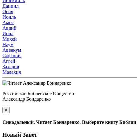
Иезекииль
Даниил
Осия
Иоиль
Амос
Авдий
Иона
Михей
Наум
Аввакум
Софония
Аггей
Захария
Малахия
Российское Библейское Общество
Александр Бондаренко
×
Синодальный. Читает Бондаренко. Выберите книгу Библии
Новый Завет