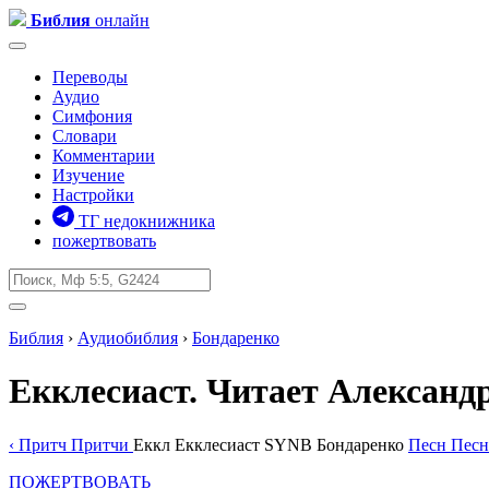
Библия
онлайн
Переводы
Аудио
Симфония
Словари
Комментарии
Изучение
Настройки
ТГ недокнижника
пожертвовать
Библия
›
Аудиобиблия
›
Бондаренко
Екклесиаст
. Читает Александ
‹
Притч
Притчи
Еккл
Екклесиаст
SYNB
Бондаренко
Песн
Песн
ПОЖЕРТВОВАТЬ