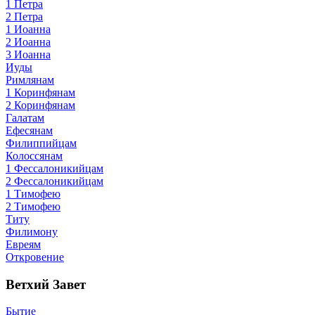
1 Петра
2 Петра
1 Иоанна
2 Иоанна
3 Иоанна
Иуды
Римлянам
1 Коринфянам
2 Коринфянам
Галатам
Ефесянам
Филиппийцам
Колоссянам
1 Фессалоникийцам
2 Фессалоникийцам
1 Тимофею
2 Тимофею
Титу
Филимону
Евреям
Откровение
Ветхий Завет
Бытие