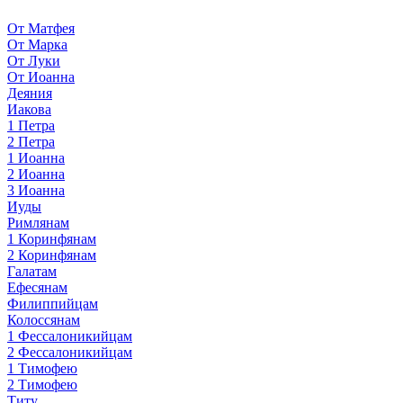
От Матфея
От Марка
От Луки
От Иоанна
Деяния
Иакова
1 Петра
2 Петра
1 Иоанна
2 Иоанна
3 Иоанна
Иуды
Римлянам
1 Коринфянам
2 Коринфянам
Галатам
Ефесянам
Филиппийцам
Колоссянам
1 Фессалоникийцам
2 Фессалоникийцам
1 Тимофею
2 Тимофею
Титу