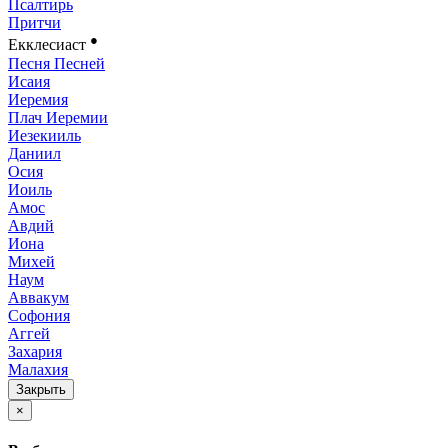
Псалтирь
Притчи
●
Екклесиаст
Песня Песней
Исаия
Иеремия
Плач Иеремии
Иезекииль
Даниил
Осия
Иоиль
Амос
Авдий
Иона
Михей
Наум
Аввакум
Софония
Аггей
Захария
Малахия
Закрыть
×