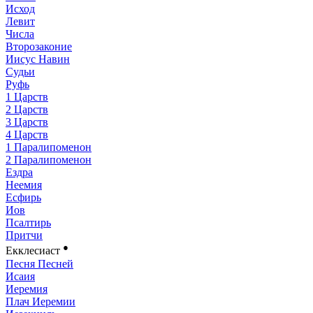
Исход
Левит
Числа
Второзаконие
Иисус Навин
Судьи
Руфь
1 Царств
2 Царств
3 Царств
4 Царств
1 Паралипоменон
2 Паралипоменон
Ездра
Неемия
Есфирь
Иов
Псалтирь
Притчи
●
Екклесиаст
Песня Песней
Исаия
Иеремия
Плач Иеремии