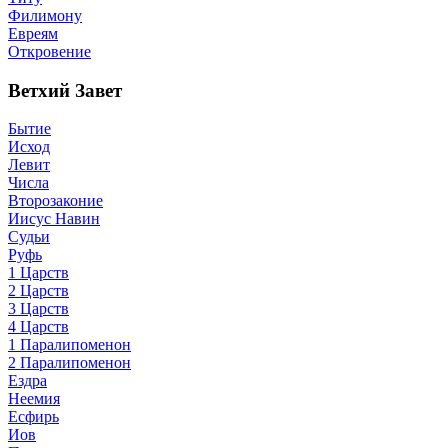
Филимону
Евреям
Откровение
Ветхий Завет
Бытие
Исход
Левит
Числа
Второзаконие
Иисус Навин
Судьи
Руфь
1 Царств
2 Царств
3 Царств
4 Царств
1 Паралипоменон
2 Паралипоменон
Ездра
Неемия
Есфирь
Иов