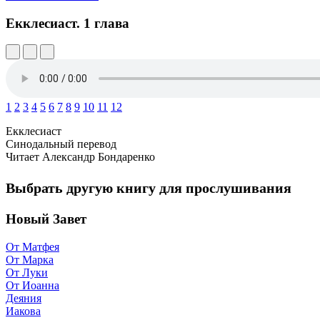
Екклесиаст.
1 глава
1
2
3
4
5
6
7
8
9
10
11
12
Екклесиаст
Синодальный перевод
Читает Александр Бондаренко
Выбрать другую книгу для прослушивания
Новый Завет
От Матфея
От Марка
От Луки
От Иоанна
Деяния
Иакова