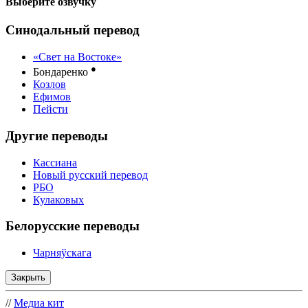
Выберите озвучку
Синодальный перевод
«Свет на Востоке»
●
Бондаренко
Козлов
Ефимов
Пейсти
Другие переводы
Кассиана
Новый русский перевод
РБО
Кулаковых
Белорусские переводы
Чарняўскага
Закрыть
//
Медиа кит