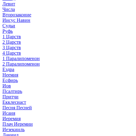
Левит
Числа
Второзаконие
Иисус Навин
Судьи
Руфь
1 Царств
2 Царств
3 Царств
4 Царств
1 Паралипоменон
2 Паралипоменон
Ездра
Неемия
Есфирь
Иов
Псалтирь
Притчи
Екклесиаст
Песня Песней
Исаия
Иеремия
Плач Иеремии
Иезекииль
Даниил