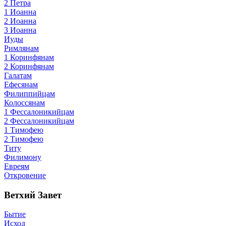
2 Петра
1 Иоанна
2 Иоанна
3 Иоанна
Иуды
Римлянам
1 Коринфянам
2 Коринфянам
Галатам
Ефесянам
Филиппийцам
Колоссянам
1 Фессалоникийцам
2 Фессалоникийцам
1 Тимофею
2 Тимофею
Титу
Филимону
Евреям
Откровение
Ветхий Завет
Бытие
Исход