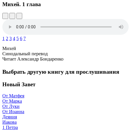
Михей.
1 глава
1
2
3
4
5
6
7
Михей
Синодальный перевод
Читает Александр Бондаренко
Выбрать другую книгу для прослушивания
Новый Завет
От Матфея
От Марка
От Луки
От Иоанна
Деяния
Иакова
1 Петра