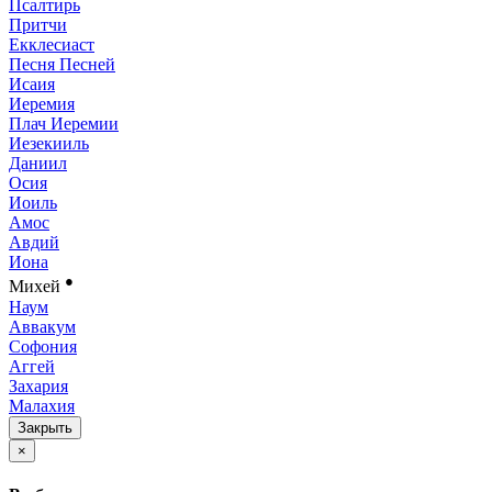
Псалтирь
Притчи
Екклесиаст
Песня Песней
Исаия
Иеремия
Плач Иеремии
Иезекииль
Даниил
Осия
Иоиль
Амос
Авдий
Иона
●
Михей
Наум
Аввакум
Софония
Аггей
Захария
Малахия
Закрыть
×