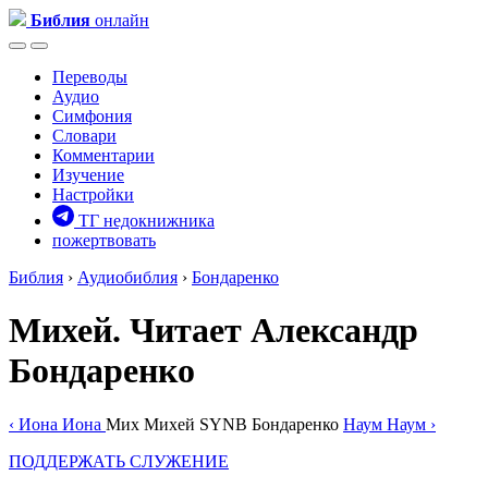
Библия
онлайн
Переводы
Аудио
Симфония
Словари
Комментарии
Изучение
Настройки
ТГ недокнижника
пожертвовать
Библия
›
Аудиобиблия
›
Бондаренко
Михей
. Читает Александр
Бондаренко
‹
Иона
Иона
Мих
Михей
SYNB
Бондаренко
Наум
Наум
›
ПОДДЕРЖАТЬ СЛУЖЕНИЕ