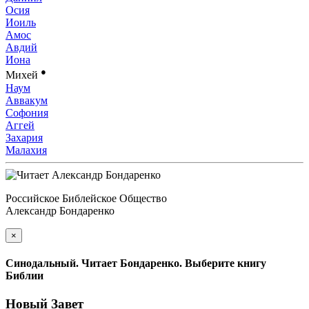
Осия
Иоиль
Амос
Авдий
Иона
●
Михей
Наум
Аввакум
Софония
Аггей
Захария
Малахия
Российское Библейское Общество
Александр Бондаренко
×
Синодальный. Читает Бондаренко. Выберите книгу
Библии
Новый Завет