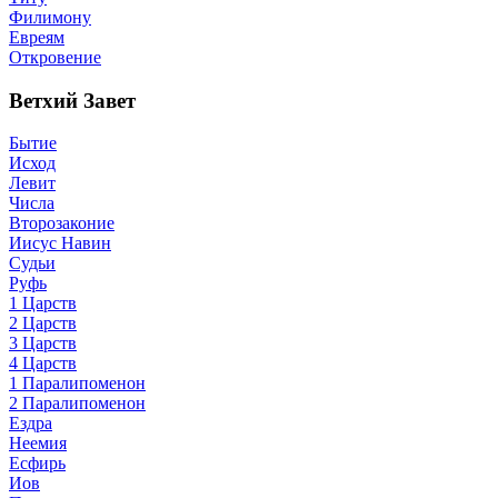
Филимону
Евреям
Откровение
Ветхий Завет
Бытие
Исход
Левит
Числа
Второзаконие
Иисус Навин
Судьи
Руфь
1 Царств
2 Царств
3 Царств
4 Царств
1 Паралипоменон
2 Паралипоменон
Ездра
Неемия
Есфирь
Иов