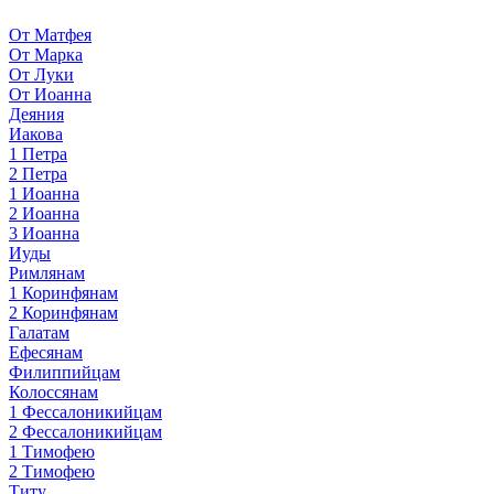
От Матфея
От Марка
От Луки
От Иоанна
Деяния
Иакова
1 Петра
2 Петра
1 Иоанна
2 Иоанна
3 Иоанна
Иуды
Римлянам
1 Коринфянам
2 Коринфянам
Галатам
Ефесянам
Филиппийцам
Колоссянам
1 Фессалоникийцам
2 Фессалоникийцам
1 Тимофею
2 Тимофею
Титу