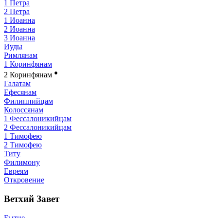
1 Петра
2 Петра
1 Иоанна
2 Иоанна
3 Иоанна
Иуды
Римлянам
1 Коринфянам
●
2 Коринфянам
Галатам
Ефесянам
Филиппийцам
Колоссянам
1 Фессалоникийцам
2 Фессалоникийцам
1 Тимофею
2 Тимофею
Титу
Филимону
Евреям
Откровение
Ветхий Завет
Бытие