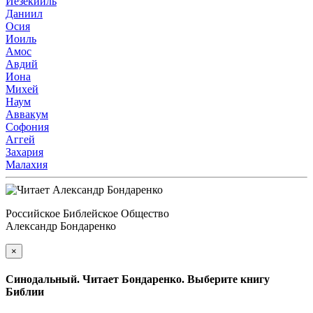
Иезекииль
Даниил
Осия
Иоиль
Амос
Авдий
Иона
Михей
Наум
Аввакум
Софония
Аггей
Захария
Малахия
Российское Библейское Общество
Александр Бондаренко
×
Синодальный. Читает Бондаренко. Выберите книгу
Библии