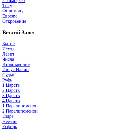
2 Тимофею
Титу
Филимону
Евреям
Откровение
Ветхий Завет
Бытие
Исход
Левит
Числа
Второзаконие
Иисус Навин
Судьи
Руфь
1 Царств
2 Царств
3 Царств
4 Царств
1 Паралипоменон
2 Паралипоменон
Ездра
Неемия
Есфирь