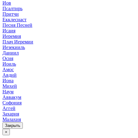
Иов
Псалтирь
Притчи
Екклесиаст
Песня Песней
Исаия
Иеремия
Плач Иеремии
Иезекииль
Даниил
Осия
Иоиль
Амос
Авдий
Иона
Михей
Наум
Аввакум
Софония
Аггей
Захария
Малахия
Закрыть
×