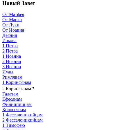
Новый Завет
От Матфея
От Марка
От Луки
От Иоанна
Деяния
Иакова
1 Петра
2 Петра
1 Иоанна
2 Иоанна
3 Иоанна
Иуды
Римлянам
1 Коринфянам
●
2 Коринфянам
Галатам
Ефесянам
Филиппийцам
Колоссянам
1 Фессалоникийцам
2 Фессалоникийцам
1 Тимофею