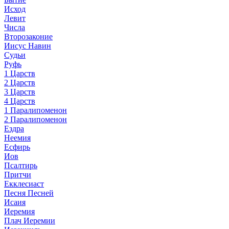
Исход
Левит
Числа
Второзаконие
Иисус Навин
Судьи
Руфь
1 Царств
2 Царств
3 Царств
4 Царств
1 Паралипоменон
2 Паралипоменон
Ездра
Неемия
Есфирь
Иов
Псалтирь
Притчи
Екклесиаст
Песня Песней
Исаия
Иеремия
Плач Иеремии