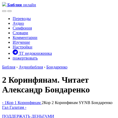
Библия
онлайн
Переводы
Аудио
Симфония
Словари
Комментарии
Изучение
Настройки
ТГ недокнижника
пожертвовать
Библия
›
Аудиобиблия
›
Бондаренко
2 Коринфянам
. Читает
Александр Бондаренко
‹
1Кор
1 Коринфянам
2Кор
2 Коринфянам
SYNB
Бондаренко
Гал
Галатам
›
ПОДДЕРЖАТЬ ДЕНЬГАМИ