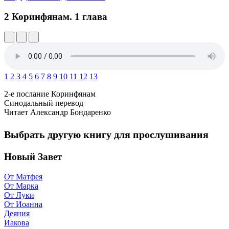
2 Коринфянам.
1 глава
1
2
3
4
5
6
7
8
9
10
11
12
13
2-е послание Коринфянам
Синодальный перевод
Читает Александр Бондаренко
Выбрать другую книгу для прослушивания
Новый Завет
От Матфея
От Марка
От Луки
От Иоанна
Деяния
Иакова