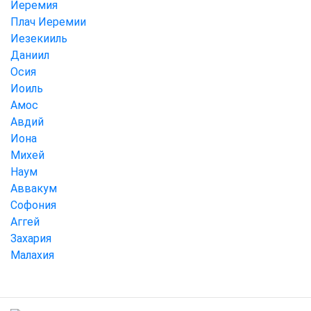
Иеремия
Плач Иеремии
Иезекииль
Даниил
Осия
Иоиль
Амос
Авдий
Иона
Михей
Наум
Аввакум
Софония
Аггей
Захария
Малахия