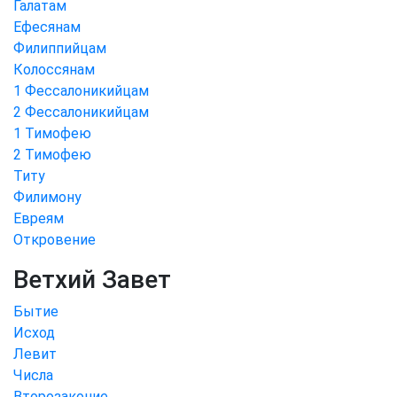
Галатам
Ефесянам
Филиппийцам
Колоссянам
1 Фессалоникийцам
2 Фессалоникийцам
1 Тимофею
2 Тимофею
Титу
Филимону
Евреям
Откровение
Ветхий Завет
Бытие
Исход
Левит
Числа
Второзаконие