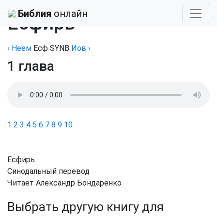
Библия
›
Аудиобиблия
›
Бондаренко
Библия
онлайн
Есфирь
‹
Неем
Есф
SYNB
Иов
›
1 глава
1
2
3
4
5
6
7
8
9
10
Есфирь
Синодальный перевод
Читает Александр Бондаренко
Выбрать другую книгу для