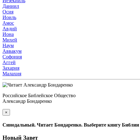
Иезекииль
Даниил
Осия
Иоиль
Амос
Авдий
Иона
Михей
Наум
Аввакум
Софония
Аггей
Захария
Малахия
Российское Библейское Общество
Александр Бондаренко
×
Синодальный. Читает Бондаренко. Выберите книгу Библии
Новый Завет