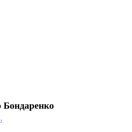
р Бондаренко
›