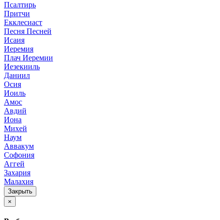
Псалтирь
Притчи
Екклесиаст
Песня Песней
Исаия
Иеремия
Плач Иеремии
Иезекииль
Даниил
Осия
Иоиль
Амос
Авдий
Иона
Михей
Наум
Аввакум
Софония
Аггей
Захария
Малахия
Закрыть
×