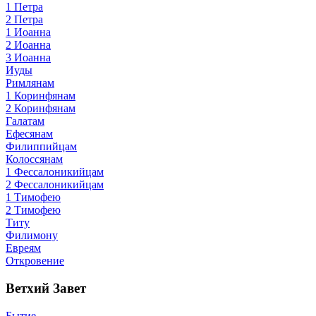
1 Петра
2 Петра
1 Иоанна
2 Иоанна
3 Иоанна
Иуды
Римлянам
1 Коринфянам
2 Коринфянам
Галатам
Ефесянам
Филиппийцам
Колоссянам
1 Фессалоникийцам
2 Фессалоникийцам
1 Тимофею
2 Тимофею
Титу
Филимону
Евреям
Откровение
Ветхий Завет
Бытие