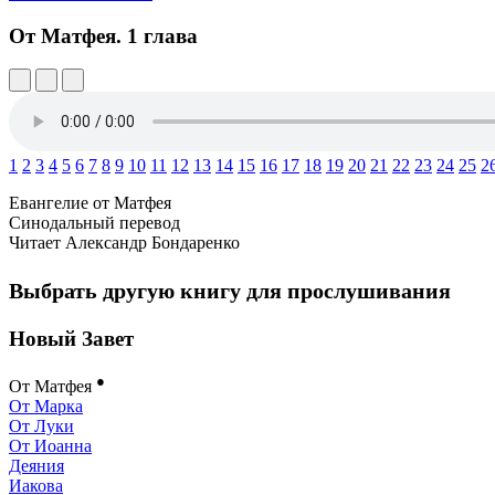
От Матфея.
1 глава
1
2
3
4
5
6
7
8
9
10
11
12
13
14
15
16
17
18
19
20
21
22
23
24
25
2
Евангелие от Матфея
Синодальный перевод
Читает Александр Бондаренко
Выбрать другую книгу для прослушивания
Новый Завет
●
От Матфея
От Марка
От Луки
От Иоанна
Деяния
Иакова