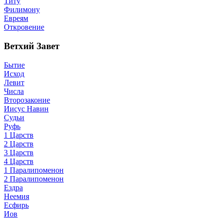
Титу
Филимону
Евреям
Откровение
Ветхий Завет
Бытие
Исход
Левит
Числа
Второзаконие
Иисус Навин
Судьи
Руфь
1 Царств
2 Царств
3 Царств
4 Царств
1 Паралипоменон
2 Паралипоменон
Ездра
Неемия
Есфирь
Иов