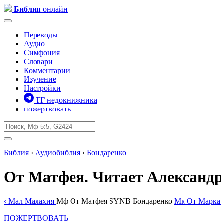
Библия
онлайн
Переводы
Аудио
Симфония
Словари
Комментарии
Изучение
Настройки
ТГ недокнижника
пожертвовать
Библия
›
Аудиобиблия
›
Бондаренко
От Матфея
. Читает Александ
‹
Мал
Малахия
Мф
От Матфея
SYNB
Бондаренко
Мк
От Марка
ПОЖЕРТВОВАТЬ