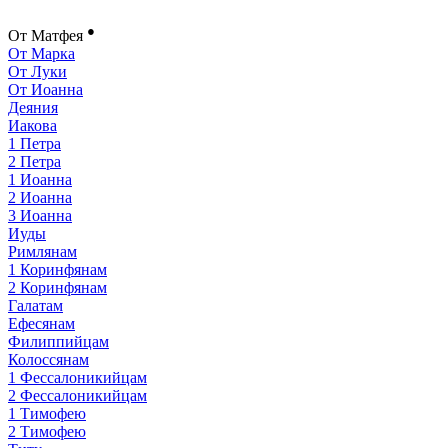
●
От Матфея
От Марка
От Луки
От Иоанна
Деяния
Иакова
1 Петра
2 Петра
1 Иоанна
2 Иоанна
3 Иоанна
Иуды
Римлянам
1 Коринфянам
2 Коринфянам
Галатам
Ефесянам
Филиппийцам
Колоссянам
1 Фессалоникийцам
2 Фессалоникийцам
1 Тимофею
2 Тимофею