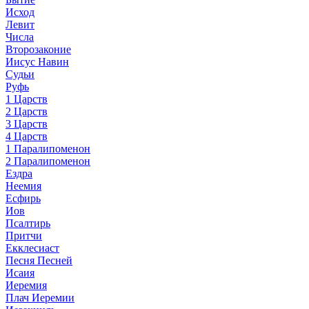
Исход
Левит
Числа
Второзаконие
Иисус Навин
Судьи
Руфь
1 Царств
2 Царств
3 Царств
4 Царств
1 Паралипоменон
2 Паралипоменон
Ездра
Неемия
Есфирь
Иов
Псалтирь
Притчи
Екклесиаст
Песня Песней
Исаия
Иеремия
Плач Иеремии