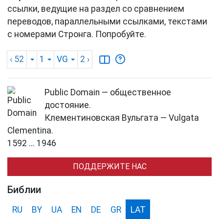
ссылки, ведущие на раздел со сравнением
переводов, параллельными ссылками, текстами
с номерами Стронга. Попробуйте.
‹ 52
1
VG
2
›
Public Domain — общественное
достояние.
Клементиновская Вульгата — Vulgata
Clementina.
1592 ... 1946
ПОДДЕРЖИТЕ НАС
Библии
RU
BY
UA
EN
DE
GR
LAT