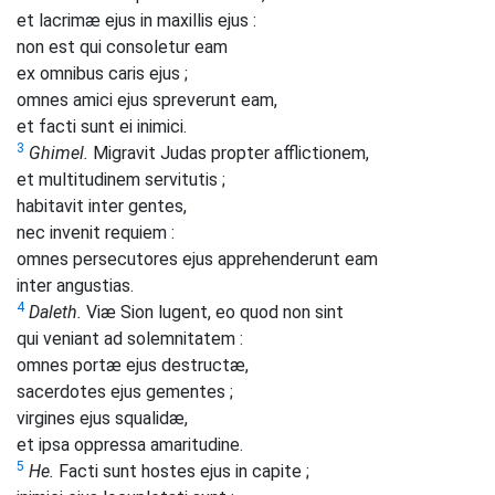
et lacrimæ ejus in maxillis ejus :
non est qui consoletur eam
ex omnibus caris ejus ;
omnes amici ejus spreverunt eam,
et facti sunt ei inimici.
3
Ghimel.
Migravit Judas propter afflictionem,
et multitudinem servitutis ;
habitavit inter gentes,
nec invenit requiem :
omnes persecutores ejus apprehenderunt eam
inter angustias.
4
Daleth.
Viæ Sion lugent, eo quod non sint
qui veniant ad solemnitatem :
omnes portæ ejus destructæ,
sacerdotes ejus gementes ;
virgines ejus squalidæ,
et ipsa oppressa amaritudine.
5
He.
Facti sunt hostes ejus in capite ;