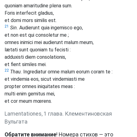
quoniam amaritudine plena sum.
Foris interfecit gladius,
et domi mors similis est.
21
Sin.
Audierunt quia ingemisco ego,
et non est qui consoletur me ;
omnes inimici mei audierunt malum meum,
lætati sunt quoniam tu fecisti :
adduxisti diem consolationis,
et fient similes mei.
22
Thau.
Ingrediatur omne malum eorum coram te :
et vindemia eos, sicut vindemiasti me
propter omnes iniquitates meas :
multi enim gemitus mei,
et cor meum mœrens.
Lamentationes, 1 глава. Клементиновская
Вульгата
Обратите внимание
! Номера стихов — это