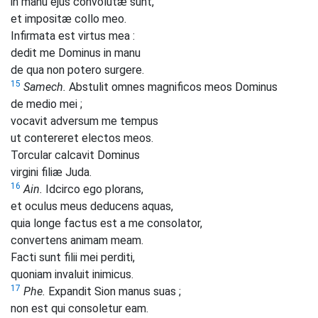
in manu ejus convolutæ sunt,
et impositæ collo meo.
Infirmata est virtus mea :
dedit me Dominus in manu
de qua non potero surgere.
15
Samech.
Abstulit omnes magnificos meos Dominus
de medio mei ;
vocavit adversum me tempus
ut contereret electos meos.
Torcular calcavit Dominus
virgini filiæ Juda.
16
Ain.
Idcirco ego plorans,
et oculus meus deducens aquas,
quia longe factus est a me consolator,
convertens animam meam.
Facti sunt filii mei perditi,
quoniam invaluit inimicus.
17
Phe.
Expandit Sion manus suas ;
non est qui consoletur eam.