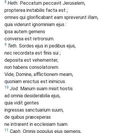
8
Heth.
Peccatum peccavit Jerusalem,
propterea instabilis facta est ;
omnes qui glorificabant eam spreverunt illam,
quia viderunt ignominiam ejus :
ipsa autem gemens
conversa est retrorsum.
9
Teth.
Sordes ejus in pedibus ejus,
nec recordata est finis sui ;
deposita est vehementer,
non habens consolatorem.
Vide, Domine, afflictionem meam,
quoniam erectus est inimicus.
10
Jod.
Manum suam misit hostis
ad omnia desiderabilia ejus,
quia vidit gentes
ingressas sanctuarium suum,
de quibus præceperas
ne intrarent in ecclesiam tuam.
11
Caph.
Omnis populus ejus gemens,