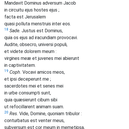
Mandavit Dominus adversum Jacob
in circuitu ejus hostes ejus ;
facta est Jerusalem
quasi polluta menstruis inter eos.
18
Sade.
Justus est Dominus,
quia os ejus ad iracundiam provocavi.
Audite, obsecro, universi populi,
et videte dolorem meum :
virgines meæ et juvenes mei abierunt
in captivitatem.
19
Coph.
Vocavi amicos meos,
et ipsi deceperunt me ;
sacerdotes mei et senes mei
in urbe consumpti sunt,
quia quæsierunt cibum sibi
ut refocillarent animam suam.
20
Res.
Vide, Domine, quoniam tribulor :
conturbatus est venter meus,
subversum est cor meum in memetipsa,