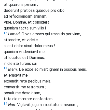
et quærens panem ;
dederunt pretiosa quæque pro cibo
ad refocillandam animam.
Vide, Domine, et considera
quoniam facta sum vilis !
12
Lamed.
O vos omnes qui transitis per viam,
attendite, et videte
si est dolor sicut dolor meus !
quoniam vindemiavit me,
ut locutus est Dominus,
in die iræ furoris sui.
13
Mem.
De excelso misit ignem in ossibus meis,
et erudivit me :
expandit rete pedibus meis,
convertit me retrorsum ;
posuit me desolatam,
tota die mœrore confectam.
14
Nun.
Vigilavit jugum iniquitatum mearum ;