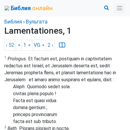
Библия
онлайн
Библия
›
Вульгата
Lamentationes, 1
‹ 52
1
VG
2
›
1
Prologus.
Et factum est, postquam in captivitatem
redactus est Israël, et Jerusalem deserta est, sedit
Jeremias propheta flens, et planxit lamentatione hac in
Jerusalem : et amaro animo suspirans et ejulans, dixit :
Aleph.
Quomodo sedet sola
civitas plena populo !
Facta est quasi vidua
domina gentium ;
princeps provinciarum
facta est sub tributo.
2
Beth.
Plorans ploravit in nocte,