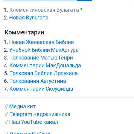
●
Клементиновская Вульгата
Новая Вульгата
Комментарии
Новая Женевская Библия
Учебной Библии МакАртура
Толкование Мэтью Генри
Комментарии МакДональда
Толковая Библия Лопухина
Толкования Августина
Комментарии Скоуфилда
//
Медиа кит
//
Telegram недокнижника
//
Наш YouTube канал