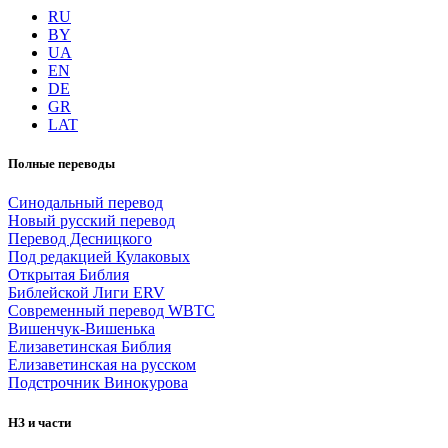
RU
BY
UA
EN
DE
GR
LAT
Полные переводы
Синодальный перевод
Новый русский перевод
Перевод Десницкого
Под редакцией Кулаковых
Открытая Библия
Библейской Лиги ERV
Cовременный перевод WBTC
Вишенчук-Вишенька
Елизаветинская Библия
Елизаветинская на русском
Подстрочник Винокурова
НЗ и части