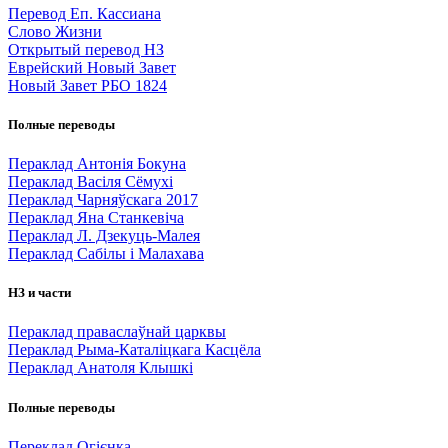
Перевод Еп. Кассиана
Слово Жизни
Открытый перевод НЗ
Еврейский Новый Завет
Новый Завет РБО 1824
Полные переводы
Пераклад Антонія Бокуна
Пераклад Васіля Сёмухі
Пераклад Чарняўскага 2017
Пераклад Яна Станкевіча
Пераклад Л. Дзекуць-Малея
Пераклад Сабілы і Малахава
НЗ и части
Пераклад праваслаўнай царквы
Пераклад Рыма-Каталіцкага Касцёла
Пераклад Анатоля Клышкi
Полные переводы
Переклад Огієнка