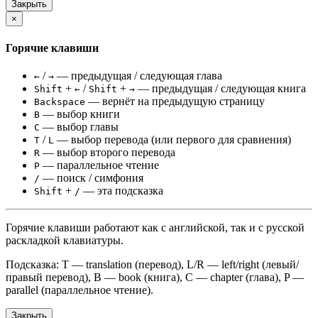
Закрыть
×
Горячие клавиши
/
— предыдущая / следующая глава
←
→
+
/
+
— предыдущая / следующая книга
Shift
←
Shift
→
— вернёт на предыдущую страницу
Backspace
— выбор книги
B
— выбор главы
C
/
— выбор перевода (или первого для сравнения)
T
L
— выбор второго перевода
R
— параллельное чтение
P
— поиск / симфония
/
+
— эта подсказка
Shift
/
Горячие клавиши работают как с английской, так и с русской
раскладкой клавиатуры.
Подсказка: T — translation (перевод), L/R — left/right (левый/
правый перевод), B — book (книга), C — chapter (глава), P —
parallel (параллельное чтение).
Закрыть