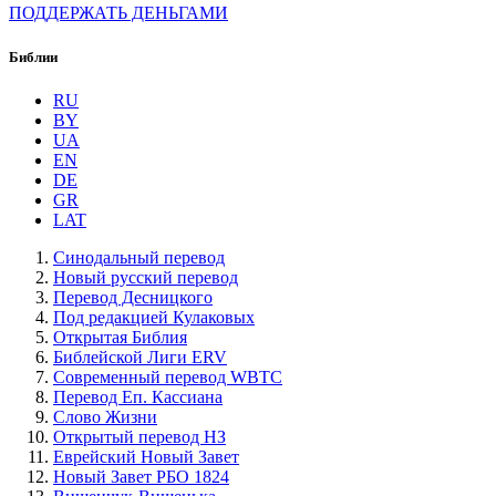
ПОДДЕРЖАТЬ ДЕНЬГАМИ
Библии
RU
BY
UA
EN
DE
GR
LAT
Синодальный перевод
Новый русский перевод
Перевод Десницкого
Под редакцией Кулаковых
Открытая Библия
Библейской Лиги ERV
Cовременный перевод WBTC
Перевод Еп. Кассиана
Слово Жизни
Открытый перевод НЗ
Еврейский Новый Завет
Новый Завет РБО 1824