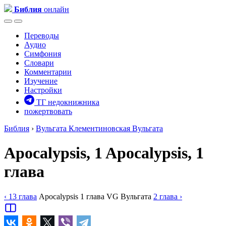
Библия
онлайн
Переводы
Аудио
Симфония
Словари
Комментарии
Изучение
Настройки
ТГ недокнижника
пожертвовать
Библия
›
Вульгата
Клементиновская Вульгата
Apocalypsis, 1
Apocalypsis, 1
глава
‹ 13
глава
Apocalypsis
1
глава
VG
Вульгата
2
глава
›