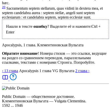
hæc.
20
Sacramentum septem stellarum, quas vidisti in dextera mea, et
septem candelabra aurea : septem stellæ, angeli sunt septem
ecclesiarum : et candelabra septem, septem ecclesiæ sunt.
Нашли в тексте
ошибку
? Выделите её и нажмите:
Ctrl
+
Enter
Apocalypsis, 1 глава. Клементиновская Вульгата
Обратите внимание
! Номера стихов — это ссылки, ведущие
на раздел со сравнением переводов, параллельными
ссылками, текстами с номерами Стронга. Попробуйте.
‹ 13
глава
Apocalypsis
1
глава
VG
Вульгата
2
глава
›
Public Domain — общественное достояние.
Клементиновская Вульгата — Vulgata Clementina.
1592 ... 1946