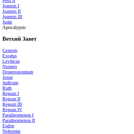
Petri II
Joannis I
Joannis II
Joannis III
Judæ
Apocalypsis
Ветхий Завет
Genesis
Exodus
Leviticus
Numeri
Deuteronomium
Josue
Judicum
Ruth
Regum I
Regum II
Regum III
Regum IV
Paralipomenon I
Paralipomenon II
Esdræ
Nehemiæ