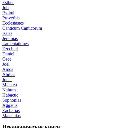
Esther
Job
Psalmi
Proverbia
Ecclesiastes
Canticum Canticorum
Isaias
Jeremias
Lamentationes
Ezechiel
Daniel
Osee
Joël
Amos
Abdias
Jonas
Michæa
Nahum
Habacuc
Sophonias
Aggæus
Zacharias
Malachias
Неканонические книги