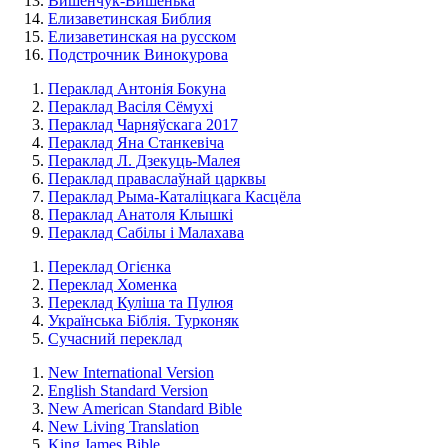
Вишенчук-Вишенька
Елизаветинская Библия
Елизаветинская на русском
Подстрочник Винокурова
Пераклад Антонія Бокуна
Пераклад Васіля Сёмухі
Пераклад Чарняўскага 2017
Пераклад Яна Станкевіча
Пераклад Л. Дзекуць-Малея
Пераклад праваслаўнай царквы
Пераклад Рыма-Каталіцкага Касцёла
Пераклад Анатоля Клышкi
Пераклад Сабілы і Малахава
Переклад Огієнка
Переклад Хоменка
Переклад Куліша та Пулюя
Українська Біблія. Турконяк
Сучасний переклад
New International Version
English Standard Version
New American Standard Bible
New Living Translation
King James Bible