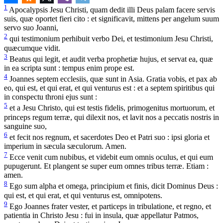
1
Apocalypsis Jesu Christi, quam dedit illi Deus palam facere servis
suis, quæ oportet fieri cito : et significavit, mittens per angelum suum
servo suo Joanni,
2
qui testimonium perhibuit verbo Dei, et testimonium Jesu Christi,
quæcumque vidit.
3
Beatus qui legit, et audit verba prophetiæ hujus, et servat ea, quæ
in ea scripta sunt : tempus enim prope est.
4
Joannes septem ecclesiis, quæ sunt in Asia. Gratia vobis, et pax ab
eo, qui est, et qui erat, et qui venturus est : et a septem spiritibus qui
in conspectu throni ejus sunt :
5
et a Jesu Christo, qui est testis fidelis, primogenitus mortuorum, et
princeps regum terræ, qui dilexit nos, et lavit nos a peccatis nostris in
sanguine suo,
6
et fecit nos regnum, et sacerdotes Deo et Patri suo : ipsi gloria et
imperium in sæcula sæculorum. Amen.
7
Ecce venit cum nubibus, et videbit eum omnis oculus, et qui eum
pupugerunt. Et plangent se super eum omnes tribus terræ. Etiam :
amen.
8
Ego sum alpha et omega, principium et finis, dicit Dominus Deus :
qui est, et qui erat, et qui venturus est, omnipotens.
9
Ego Joannes frater vester, et particeps in tribulatione, et regno, et
patientia in Christo Jesu : fui in insula, quæ appellatur Patmos,