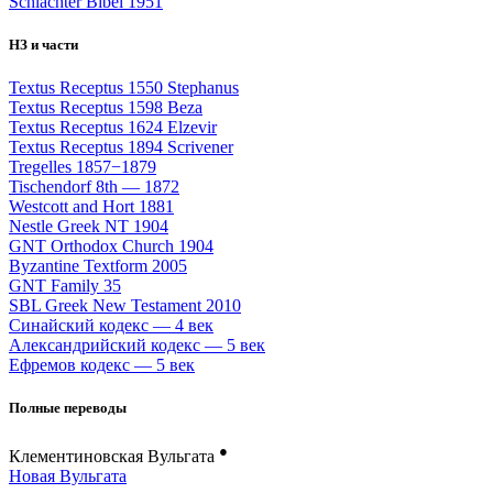
Schlachter Bibel 1951
НЗ и части
Textus Receptus 1550 Stephanus
Textus Receptus 1598 Beza
Textus Receptus 1624 Elzevir
Textus Receptus 1894 Scrivener
Tregelles 1857−1879
Tischendorf 8th — 1872
Westcott and Hort 1881
Nestle Greek NT 1904
GNT Orthodox Church 1904
Byzantine Textform 2005
GNT Family 35
SBL Greek New Testament 2010
Синайский кодекс — 4 век
Александрийский кодекс — 5 век
Ефремов кодекс — 5 век
Полные переводы
●
Клементиновская Вульгата
Новая Вульгата