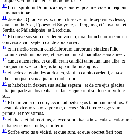
propter verbum Dei, et testimonium Jesu :
10
fui in spiritu in Dominica die, et audivi post me vocem magnam
tamquam tubæ,
11
dicentis : Quod vides, scribe in libro : et mitte septem ecclesiis,
quæ sunt in Asia, Epheso, et Smyrnæ, et Pergamo, et Thyatiræ, et
Sardis, et Philadelphiæ, et Laodiciæ.
12
Et conversus sum ut viderem vocem, quæ loquebatur mecum : et
conversus vidi septem candelabra aurea :
13
et in medio septem candelabrorum aureorum, similem Filio
hominis vestitum podere, et præcinctum ad mamillas zona aurea :
14
caput autem ejus, et capilli erant candidi tamquam lana alba, et
tamquam nix, et oculi ejus tamquam flamma ignis :
15
et pedes ejus similes auricalco, sicut in camino ardenti, et vox
illius tamquam vox aquarum multarum :
16
et habebat in dextera sua stellas septem : et de ore ejus gladius
utraque parte acutus exibat : et facies ejus sicut sol lucet in virtute
sua.
17
Et cum vidissem eum, cecidi ad pedes ejus tamquam mortuus. Et
posuit dexteram suam super me, dicens : Noli timere : ego sum
primus, et novissimus,
18
et vivus, et fui mortuus, et ecce sum vivens in sæcula sæculorum :
et habeo claves mortis, et inferni.
19
Scribe ergo quæ vidisti, et quæ sunt, et quæ oportet fieri post