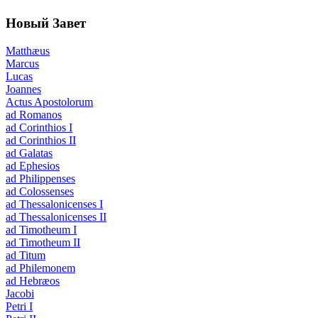
Новый Завет
Matthæus
Marcus
Lucas
Joannes
Actus Apostolorum
ad Romanos
ad Corinthios I
ad Corinthios II
ad Galatas
ad Ephesios
ad Philippenses
ad Colossenses
ad Thessalonicenses I
ad Thessalonicenses II
ad Timotheum I
ad Timotheum II
ad Titum
ad Philemonem
ad Hebræos
Jacobi
Petri I