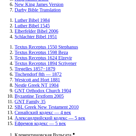
New King James Version
Darby Bible Translation
Luther Bibel 1984
Luther Bibel 1545
Elberfelder Bibel 2006
Schlachter Bibel 1951
Textus Receptus 1550 Stephanus
Textus Receptus 1598 Beza
Textus Receptus 1624 Elzevir
Textus Receptus 1894 Scrivener
Tregelles 1857−1879
Tischendorf 8th — 1872
Westcott and Hort 1881
Nestle Greek NT 1904
GNT Orthodox Church 1904
Byzantine Textform 2005
GNT Family 35
SBL Greek New Testament 2010
Синайский кодекс — 4 век
Александрийский кодекс — 5 век
Ефремов кодекс — 5 век
●
Клементиновская Вульгата