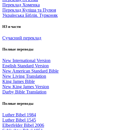
Переклад Хоменка
Переклад Куліша та Пулюя
Українська Біблія. Турконяк
НЗ и части
Сучасний переклад
Полные переводы
New International Version
English Standard Version
New American Standard Bible
New Living Translation
King James Bible
New King James Version
Darby Bible Translation
Полные переводы
Luther Bibel 1984
Luther Bibel 1545
Elberfelder Bibel 2006