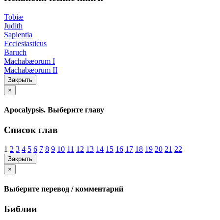
Tobiæ
Judith
Sapientia
Ecclesiasticus
Baruch
Machabæorum I
Machabæorum II
Закрыть
×
Apocalypsis. Выберите главу
Список глав
1
2
3
4
5
6
7
8
9
10
11
12
13
14
15
16
17
18
19
20
21
22
Закрыть
×
Выберите перевод / комментарий
Библии