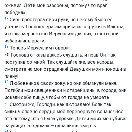
оживил. Дети мои разорены, потому что враг
победил».
17
Сион простёрла свои руки, но некому было её
утешить. Господь врагам приказал окружить Иакова,
и стала мерзостью Иерусалим для них, от которой
избавились враги.
18
Теперь Иерусалим говорит:
«Я Господа отказывалась слушать, и прав Он, так
поступив со мной. Так слушайте же, все народы,
смотрите на мои страдания! Девушки мои и юноши в
плену!
19
Любовников своих зову, но они обманули меня.
Погибли мои священники и старейшины в городе; они
искали себе пищу, чтобы от голода не умереть.
20
Смотри же, Господи, как я страдаю! Боль так
сильна, словно сердце моё перевёрнуто во мне! Всё
это потому, что я была упряма! Детей моих меч убивал
на улицах, а в домах — одна лишь смерть.
21