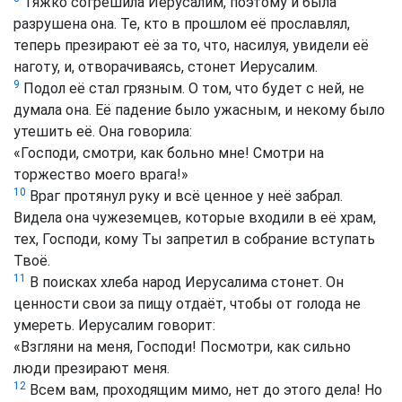
Тяжко согрешила Иерусалим, поэтому и была
разрушена она. Те, кто в прошлом её прославлял,
теперь презирают её за то, что, насилуя, увидели её
наготу, и, отворачиваясь, стонет Иерусалим.
9
Подол её стал грязным. О том, что будет с ней, не
думала она. Её падение было ужасным, и некому было
утешить её. Она говорила:
«Господи, смотри, как больно мне! Смотри на
торжество моего врага!»
10
Враг протянул руку и всё ценное у неё забрал.
Видела она чужеземцев, которые входили в её храм,
тех, Господи, кому Ты запретил в собрание вступать
Твоё.
11
В поисках хлеба народ Иерусалима стонет. Он
ценности свои за пищу отдаёт, чтобы от голода не
умереть. Иерусалим говорит:
«Взгляни на меня, Господи! Посмотри, как сильно
люди презирают меня.
12
Всем вам, проходящим мимо, нет до этого дела! Но