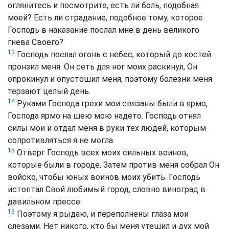
оглянитесь и посмотрите, есть ли боль, подобная
моей? Есть ли страдание, подобное тому, которое
Господь в наказание послал мне в день великого
гнева Своего?
13
Господь послал огонь с небес, который до костей
пронзил меня. Он сеть для ног моих раскинул, Он
опрокинул и опустошил меня, поэтому болезни меня
терзают целый день.
14
Руками Господа грехи мои связаны были в ярмо,
Господа ярмо на шею мою надето. Господь отнял
силы мои и отдал меня в руки тех людей, которым
сопротивляться я не могла.
15
Отверг Господь всех моих сильных воинов,
которые были в городе. Затем против меня собрал Он
войско, чтобы юных воинов моих убить. Господь
истоптал Свой любимый город, словно виноград в
давильном прессе.
16
Поэтому я рыдаю, и переполнены глаза мои
слезами. Нет никого, кто бы меня утешил и дух мой