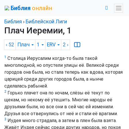
Библия
онлайн
Библия
›
Библейской Лиги
Плач Иеремии, 1
‹ 52
Плач
1
ERV
2
›
1
Столица Иерусалим когда-то была такой
многолюдной, но опустели улицы её. Великой среди
городов она была, но стала теперь как вдова, которая
царицей среди других городов была, а нынче
сделалась рабыней.
2
Горько плачет она по ночам, слёзы её текут по
щекам, но некому её утешить. Многие народы её
друзьями были, но все они в сей час ей изменили.
Друзья все отвернулись от неё и стали её врагами.
3
Иудея много страдала, а затем в плен была взята.
Живёт Иудея сейчас среди других народов, но покоя