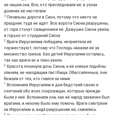
не нашла она. Все, кто преследовали её, в узких
долинах её настигали.
4
Печальны дороги в Сион, потому что никто на
праздник туда не идёт. Все ворота Сиона разрушены,
от горя стонут священники её. Девушек Сиона увели,
и горько от страданий Сиону.
5
Враги Иерусалима победили, неприятели её
торжествуют, потому что Господь наказал её за
множество грехов. Без детей Иерусалим осталась,
так как враги их в плен увели.
6
Красота покинула дочь Сиона, а её князья подобны
оленям, не находящим пастбища. Обессиленные, они
бежали от тех, кто гнался за ними.
7
Вспомнила Иерусалим в дни бедствий своих и
скитаний обо всех сокровищах, которые прежде
были у неё. Вспомнила она, как её народ захвачен был
врагами, и некому было ему помочь. Враги смотрели
на Иерусалим и, видя разрушение её, смеялись.
8