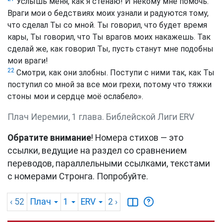
Услышь меня, как я стенаю! И некому мне помочь.
Враги мои о бедствиях моих узнали и радуются тому,
что сделал Ты со мной. Ты говорил, что будет время
кары, Ты говорил, что Ты врагов моих накажешь. Так
сделай же, как говорил Ты, пусть станут мне подобны
мои враги!
22
Смотри, как они злобны. Поступи с ними так, как Ты
поступил со мной за все мои грехи, потому что тяжки
стоны мои и сердце моё ослабело».
Плач Иеремии, 1 глава. Библейской Лиги ERV
Обратите внимание
! Номера стихов — это
ссылки, ведущие на раздел со сравнением
переводов, параллельными ссылками, текстами
с номерами Стронга. Попробуйте.
‹ 52
Плач
1
ERV
2
›