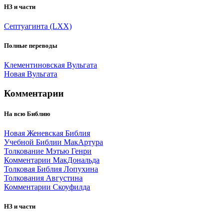
НЗ и части
Септуагинта (LXX)
Полные переводы
Клементиновская Вульгата
Новая Вульгата
Комментарии
На всю Библию
Новая Женевская Библия
Учебной Библии МакАртура
Толкование Мэтью Генри
Комментарии МакДональда
Толковая Библия Лопухина
Толкования Августина
Комментарии Скоуфилда
НЗ и части