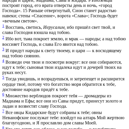
народы и царей, Мадиама, Савы и Кидара.
9
Иноземцы
построят город, его врата отверсты день и ночь, «город
Господа».
15
Раньше отвергнутый, Сион станет радостью
навеки; стены «Спасение», ворота «Слава»; Господь будет
«вечным светом».
1
Восстань, светись,
Иерусалим,
ибо пришёл свет твой, и
слава Господня взошла над тобою.
2
Ибо вот, тьма покроет землю, и мрак — народы; а над тобою
воссияет Господь, и слава Его явится над тобою.
3
И придут народы к свету твоему, и цари — к восходящему
над тобою сиянию.
4
Возведи очи твои и посмотри вокруг: все они собираются,
идут к тебе; сыновья твои издалека идут и дочерей твоих на
руках несут.
5
Тогда увидишь, и возрадуешься, и затрепещет и расширится
сердце твоё, потому что богатство моря обратится к тебе,
достояние народов придёт к тебе.
6
Множество верблюдов покроет тебя — дромадеры из
Мадиама и Ефы; все они из Савы придут, принесут золото и
ладан и возвестят славу Господа.
7
Все овцы Кидарские будут собраны к тебе; овны
Неваиофские послужат тебе: взойдут на алтарь Мой жертвою
благоугодною, и Я прославлю дом славы Моей.
8