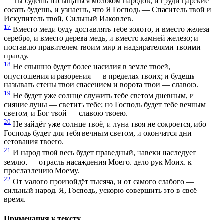
Ты будешь насыщаться молоком народов, и груди царские
сосать будешь, и узнаешь, что Я Господь — Спаситель твой и
Искупитель твой, Сильный Иаковлев.
17
Вместо меди буду доставлять тебе золото, и вместо железа
серебро, и вместо дерева медь, и вместо камней железо; и
поставлю правителем твоим мир и надзирателями твоими —
правду.
18
Не слышно будет более насилия в земле твоей,
опустошения и разорения — в пределах твоих; и будешь
называть стены твои спасением и ворота твои — славою.
19
Не будет уже солнце служить тебе светом дневным, и
сияние луны — светить тебе; но Господь будет тебе вечным
светом, и Бог твой — славою твоею.
20
Не зайдёт уже солнце твоё, и луна твоя не сокроется, ибо
Господь будет для тебя вечным светом, и окончатся дни
сетования твоего.
21
И народ твой весь будет праведный, навеки наследует
землю, — отрасль насаждения Моего, дело рук Моих, к
прославлению Моему.
22
От малого произойдёт тысяча, и от самого слабого —
сильный народ. Я, Господь, ускорю совершить это в своё
время.
Примечания к тексту