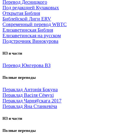
Перевод Десницкого
Под редакцией Кулаковых
Открытая Библия
Библейской Лиги ERV
Cовременный перевод WBTC
Елизаветинская Библия
Елизаветинская на русском
Подстрочник Винокурова
НЗ и части
Перевод Юнгерова ВЗ
Полные переводы
Пераклад Антонія Бокуна
Пераклад Васіля Сёмухі
Пераклад Чарняўскага 2017
Пераклад Яна Станкевіча
НЗ и части
Полные переводы