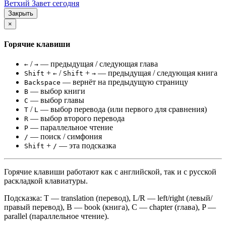
Ветхий Завет сегодня
Закрыть
×
Горячие клавиши
/
— предыдущая / следующая глава
←
→
+
/
+
— предыдущая / следующая книга
Shift
←
Shift
→
— вернёт на предыдущую страницу
Backspace
— выбор книги
B
— выбор главы
C
/
— выбор перевода (или первого для сравнения)
T
L
— выбор второго перевода
R
— параллельное чтение
P
— поиск / симфония
/
+
— эта подсказка
Shift
/
Горячие клавиши работают как с английской, так и с русской
раскладкой клавиатуры.
Подсказка: T — translation (перевод), L/R — left/right (левый/
правый перевод), B — book (книга), C — chapter (глава), P —
parallel (параллельное чтение).