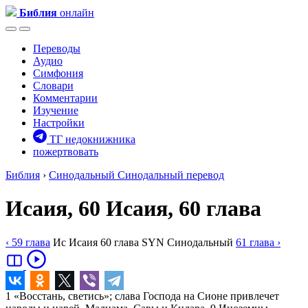
Библия
онлайн
Переводы
Аудио
Симфония
Словари
Комментарии
Изучение
Настройки
ТГ недокнижника
пожертвовать
Библия
›
Синодальный
Синодальный перевод
Исаия, 60
Исаия, 60 глава
‹ 59
глава
Ис
Исаия
60
глава
SYN
Синодальный
61
глава
›
1
«Восстань, светись»; слава Господа на Сионе привлечет