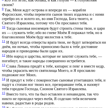
Кто это летят, как облака, и как голуби — к голубятням
своим?
9
Так, Меня ждут острова и впереди их — корабли
Фарсисские, чтобы перевезти сынов твоих издалека и с ними
серебро их и золото их, во имя Господа, Бога твоего, и
Святого Израилева, потому что Он прославил тебя.
10
Тогда сыновья иноземцев будут строить стены твои, и цари
их — служить тебе; ибо во гневе Моём Я поражал тебя, но в
благоволении Моём буду милостив к тебе.
11
И будут всегда отверсты врата твои, не будут затворяться ни
днём, ни ночью, чтобы приносимо было к тебе достояние
народов и приводимы были цари их.
12
Ибо народ и царства, которые не захотят служить тебе, —
погибнут, и такие народы совершенно истребятся.
13
Слава Ливана придёт к тебе, кипарис и певг и вместе кедр,
чтобы украсить место святилища Моего, и Я прославлю
подножие ног Моих.
14
И придут к тебе с покорностью сыновья угнетавших тебя, и
падут к стопам ног твоих все, презиравшие тебя, и назовут
тебя городом Господа, Сионом Святого Израилева.
15
Вместо того, что ты был оставлен и ненавидим, так что
никто не проходил через
тебя
, Я соделаю тебя величием
навеки, радостью в роды родов.
16