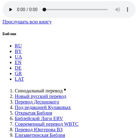
Прослушать всю книгу
Библии
RU
BY
UA
EN
DE
GR
LAT
●
Синодальный перевод
Новый русский перевод
Перевод Десницкого
Под редакцией Кулаковых
Открытая Библия
Библейской Лиги ERV
Cовременный перевод WBTC
Перевод Юнгерова ВЗ
Елизаветинская Библия