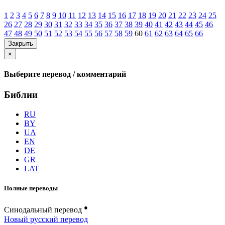
1
2
3
4
5
6
7
8
9
10
11
12
13
14
15
16
17
18
19
20
21
22
23
24
25
26
27
28
29
30
31
32
33
34
35
36
37
38
39
40
41
42
43
44
45
46
47
48
49
50
51
52
53
54
55
56
57
58
59
60
61
62
63
64
65
66
Закрыть
×
Выберите перевод / комментарий
Библии
RU
BY
UA
EN
DE
GR
LAT
Полные переводы
●
Синодальный перевод
Новый русский перевод