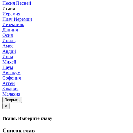
Песня Песней
Исаия
Иеремия
Плач Иеремии
Иезекииль
Даниил
Осия
Иоиль
Амос
Авдий
Иона
Михей
Наум
Аввакум
Софония
Аггей
Захария
Малахия
Закрыть
×
Исаия. Выберите главу
Список глав