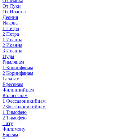
От Марка
От Луки
От Иоанна
Деяния
Иакова
1 Петра
2 Петра
1 Иоанна
2 Иоанна
3 Иоанна
Иуды
Римлянам
1 Коринфянам
2 Коринфянам
Галатам
Ефесянам
Филиппийцам
Колоссянам
1 Фессалоникийцам
2 Фессалоникийцам
1 Тимофею
2 Тимофею
Титу
Филимону
Евреям