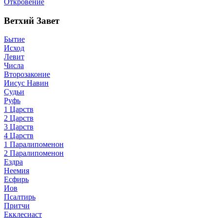
Откровение
Ветхий Завет
Бытие
Исход
Левит
Числа
Второзаконие
Иисус Навин
Судьи
Руфь
1 Царств
2 Царств
3 Царств
4 Царств
1 Паралипоменон
2 Паралипоменон
Ездра
Неемия
Есфирь
Иов
Псалтирь
Притчи
Екклесиаст