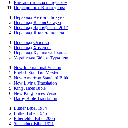
Елизаветинская на русском
Подстрочник Винокурова
Пераклад Антонія Бокуна
Пераклад Васіля Сёмухі
Пераклад Чарняўскага 2017
Пераклад Яна Станкевіча
Переклад Огієнка
Переклад Хоменка
Переклад Куліша та Пулюя
Українська Біблія. Турконяк
New International Version
English Standard Version
New American Standard Bible
New Living Translation
King James Bible
New King James Version
Darby Bible Translation
Luther Bibel 1984
Luther Bibel 1545
Elberfelder Bibel 2006
Schlachter Bibel 1951