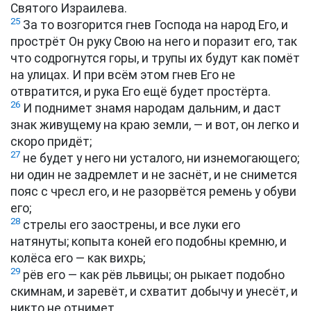
Святого Израилева.
25
За то возгорится гнев Господа на народ Его, и
прострёт Он руку Свою на него и поразит его, так
что содрогнутся горы, и трупы их будут как помёт
на улицах. И при всём этом гнев Его не
отвратится, и рука Его ещё будет простёрта.
26
И поднимет знамя народам дальним, и даст
знак живущему на краю земли, — и вот, он легко и
скоро придёт;
27
не будет у него ни усталого, ни изнемогающего;
ни один не задремлет и не заснёт, и не снимется
пояс с чресл его, и не разорвётся ремень у обуви
его;
28
стрелы его заострены, и все луки его
натянуты; копыта коней его подобны кремню, и
колёса его — как вихрь;
29
рёв его — как рёв львицы; он рыкает подобно
скимнам, и заревёт, и схватит добычу и унесёт, и
никто не отнимет.