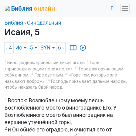
Библия
онлайн
Библия
›
Синодальный
Исаия, 5
‹ 4
Ис
5
SYN
6
›
1
8
Виноградник, принесший дикие ягоды.
Горе
11
«присоединяющим поле к полю».
Горе разгорячающим
18
20
себя вином.
Горе суетным.
«Горе тем, которые зло
24
называют добром».
Господь призывает дальние народы,
чтобы наказать Свой народ.
1
Воспою Возлюбленному моему песнь
Возлюбленного моего о винограднике Его. У
Возлюбленного моего был виноградник на
вершине утучнённой горы,
2
и Он обнёс его оградою, и очистил его от