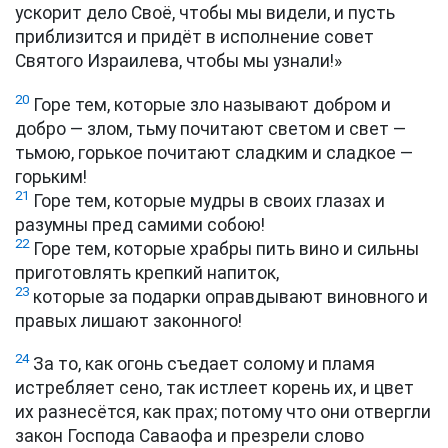
ускорит дело Своё, чтобы мы видели, и пусть
приблизится и придёт в исполнение совет
Святого Израилева, чтобы мы узнали!»
20
Горе тем, которые зло называют добром и
добро — злом, тьму почитают светом и свет —
тьмою, горькое почитают сладким и сладкое —
горьким!
21
Горе тем, которые мудры в своих глазах и
разумны пред самими собою!
22
Горе тем, которые храбры пить вино и сильны
приготовлять крепкий напиток,
23
которые за подарки оправдывают виновного и
правых лишают законного!
24
За то, как огонь съедает солому и пламя
истребляет сено, так истлеет корень их, и цвет
их разнесётся, как прах; потому что они отвергли
закон Господа Саваофа и презрели слово