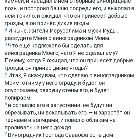
камней, и насадил в нём отборные виноградные
лозы, и построил башню посреди его, и выкопал в
нём точило, и ожидал, что он принесёт добрые
грозды, а он принёс дикие ягоды.
3
И ныне, жители Иерусалима и мужи Иуды,
рассудите Меня с виноградником Моим.
4
Что ещё надлежало бы сделать для
виноградника Моего, чего Я не сделал ему?
Почему, когда Я ожидал, что он принесёт добрые
грозды, он принёс дикие ягоды?
5
Итак, Я скажу вам, что сделаю с виноградником
Моим: отниму у него ограду, и будет он
опустошаем; разрушу стены его, и будет
попираем,
6
и оставлю его в запустении: не будут ни
обрезывать, ни вскапывать его, — и зарастёт он
тёрнами и волчцами, и повелю облакам не
проливать на него дождя.
7
Виноградник Господа Саваофа есть дом