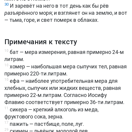
30
И заревёт на него в тот день как бы рёв
разъярённого
моря; и взглянет он на землю, и вот
— тьма, горе, и свет померк в облаках.
Примечания к тексту
10
бат — мера измерения, равная примерно 24-м
литрам.
10
хомер — наибольшая мера сыпучих тел, равная
примерно 220-ти литрам.
10
ефа — наиболее употребительная мера для
хлебных, сыпучих или жидких веществ, равная
примерно 22-м литрам. Согласно Иосифу
Флавию соответствует примерно 36-ти литрам.
11
сикера — крепкий алкоголь из меда,
фруктового сока, зерна.
17
пажить — пастбище, поле, луг.
29
скимен — львёнок, молодой лев.