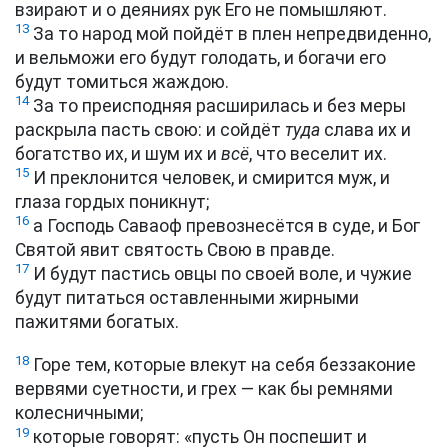
взирают и о деяниях рук Его не помышляют.
13
За то народ мой пойдёт в плен непредвиденно,
и вельможи его будут голодать, и богачи его
будут томиться жаждою.
14
За то преисподняя расширилась и без меры
раскрыла пасть свою: и сойдёт
туда
слава их и
богатство их, и шум их и
всё
, что веселит их.
15
И преклонится человек, и смирится муж, и
глаза гордых поникнут;
16
а Господь Саваоф превознесётся в суде, и Бог
Святой явит святость Свою в правде.
17
И будут пастись овцы по своей воле, и чужие
будут питаться оставленными жирными
пажитями богатых.
18
Горе тем, которые влекут на себя беззаконие
вервями суетности, и грех — как бы ремнями
колесничными;
19
которые говорят: «пусть Он поспешит и