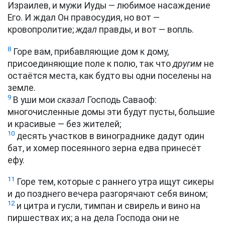
Израилев, и мужи Иуды — любимое насаждение
Его. И ждал Он правосудия, но вот —
кровопролитие;
ждал
правды, и вот — вопль.
8
Горе вам, прибавляющие дом к дому,
присоединяющие поле к полю, так что
другим
не
остаётся места, как будто вы одни поселены на
земле.
9
В уши мои
сказал
Господь Саваоф:
многочисленные домы эти будут пусты, большие
и красивые — без жителей;
10
десять участков в винограднике дадут один
бат, и хомер посеянного зерна едва принесёт
ефу.
11
Горе тем, которые с раннего утра ищут сикеры
и до позднего вечера разгорячают себя вином;
12
и цитра и гусли, тимпан и свирель и вино на
пиршествах их; а на дела Господа они не