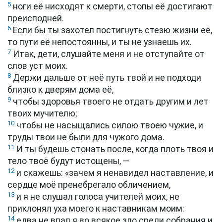
5
ноги её нисходят к смерти, стопы её достигают
преисподней.
6
Если бы ты захотел постигнуть стезю жизни её,
то пути её непостоянны, и ты не узнаешь их.
7
Итак, дети, слушайте меня и не отступайте от
слов уст моих.
8
Держи дальше от неё путь твой и не подходи
близко к дверям дома её,
9
чтобы здоровья твоего не отдать другим и лет
твоих мучителю;
10
чтобы не насыщались силою твоею чужие, и
труды твои не были для чужого дома.
11
И ты будешь стонать после, когда плоть твоя и
тело твоё будут истощены, —
12
и скажешь: «зачем я ненавидел наставление, и
сердце моё пренебрегало обличением,
13
и я не слушал голоса учителей моих, не
приклонял уха моего к наставникам моим:
14
едва не впал я во всякое зло среди собрания и