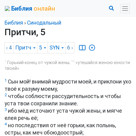
Библия
онлайн
Библия
›
Синодальный
Притчи, 5
‹ 4
Притч
5
SYN
6
›
1
15
Горький конец от чужой жены;
«утешайся женою юности
твоей».
1
Сын мой! внимай мудрости моей, и приклони ухо
твоё к разуму моему,
2
чтобы соблюсти рассудительность и чтобы
уста твои сохранили знание.
3
ибо мёд источают уста чужой жены, и мягче
елея речь её;
4
но последствия от неё горьки, как полынь,
остры, как меч обоюдоострый;