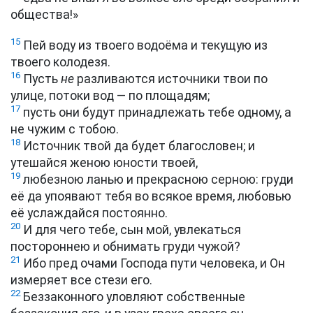
общества!»
15
Пей воду из твоего водоёма и текущую из
твоего колодезя.
16
Пусть
не
разливаются источники твои по
улице, потоки вод — по площадям;
17
пусть они будут принадлежать тебе одному, а
не чужим с тобою.
18
Источник твой да будет благословен; и
утешайся женою юности твоей,
19
любезною ланью и прекрасною серною: груди
её да упоявают тебя во всякое время, любовью
её услаждайся постоянно.
20
И для чего тебе, сын мой, увлекаться
постороннею и обнимать груди чужой?
21
Ибо пред очами Господа пути человека, и Он
измеряет все стези его.
22
Беззаконного уловляют собственные