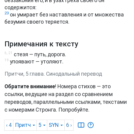
беззакония его, и в узах греха своего он
содержится:
23
он умирает без наставления и от множества
безумия своего теряется.
Примечания к тексту
6, 21
стезя — путь, дорога.
19
упоявают — утоляют.
Притчи, 5 глава. Синодальный перевод
Обратите внимание
! Номера стихов — это
ссылки, ведущие на раздел со сравнением
переводов, параллельными ссылками, текстами
с номерами Стронга. Попробуйте.
‹ 4
Притч
5
SYN
6
›