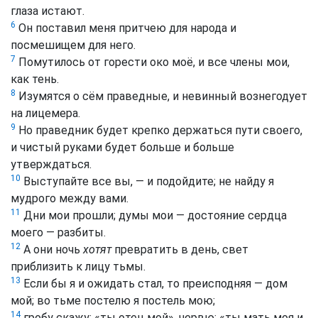
глаза истают.
6
Он поставил меня притчею для народа и
посмешищем для него.
7
Помутилось от горести око моё, и все члены мои,
как тень.
8
Изумятся о сём праведные, и невинный вознегодует
на лицемера.
9
Но праведник будет крепко держаться пути своего,
и чистый руками будет больше и больше
утверждаться.
10
Выступайте все вы, — и подойдите; не найду я
мудрого между вами.
11
Дни мои прошли; думы мои — достояние сердца
моего — разбиты.
12
А они ночь
хотят
превратить в день, свет
приблизить к лицу тьмы.
13
Если бы я и ожидать стал, то преисподняя — дом
мой; во тьме постелю я постель мою;
14
гробу скажу: «ты отец мой», червю: «ты мать моя и