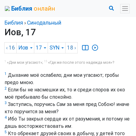
Библия
онлайн
Библия
›
Синодальный
Иов, 17
‹ 16
Иов
17
SYN
18
›
1
15
«Дни мои угасают»;
«Где же после этого надежда моя»?
1
Дыхание моё ослабело; дни мои угасают; гробы
предо мною.
2
Если бы не насмешки их, то и среди споров их око
моё пребывало бы спокойно.
3
Заступись, поручись
Сам
за меня пред Собою! иначе
кто поручится за меня?
4
Ибо Ты закрыл сердце их от разумения, и потому не
дашь восторжествовать
им
.
5
Кто обрекает друзей своих в добычу, у детей того