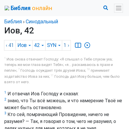
Библия
онлайн
Библия
›
Синодальный
Иов, 42
‹ 41
Иов
42
SYN
1
›
1
Иов снова отвечает Господу: «Я слышал о Тебе слухом уха;
теперь же мои глаза видят Тебя»; «я... раскаиваюсь в прахе и
7
10
пепле»;
Господь осуждает трёх друзей Иова;
принимает
11
ходатайство Иова за них;
Господь дал Иову больше, чем было
взято от него.
1
И отвечал Иов Господу и сказал:
2
знаю, что Ты всё можешь, и что намерение Твоё не
может быть остановлено.
3
Кто сей, помрачающий Провидение, ничего не
разумея? — Так, я говорил о том, чего не разумел, о
делах чудных для меня, которых я не знал.