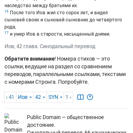
наследство между братьями их.
16
После того Иов жил сто сорок лет, и видел
сыновей своих и сыновей сыновних до четвёртого
рода;
17
и умер Иов в старости, насыщенный днями.
Иов, 42 глава. Синодальный перевод
Обратите внимание
! Номера стихов — это
ссылки, ведущие на раздел со сравнением
переводов, параллельными ссылками, текстами
с номерами Стронга. Попробуйте.
‹ 41
Иов
42
SYN
1
›
Public Domain — общественное
достояние.
Синодальный перевод, 66 канонических