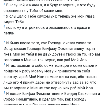
4
Выслушай,
взывал я,
и я буду говорить, и что буду
спрашивать у Тебя, объясни мне.
5
Я слышал о Тебе слухом уха; теперь же мои глаза
видят Тебя;
6
поэтому я отрекаюсь и раскаиваюсь в прахе и
пепле.
7
И было после того, как Господь сказал слова те
Иову, сказал Господь Елифазу Феманитянину: горит
гнев Мой на тебя и на двух друзей твоих за то, что вы
говорили о Мне не так верно, как раб Мой Иов.
8
Итак, возьмите себе семь тельцов и семь овнов и
пойдите к рабу Моему Иову и принесите за себя
жертву; и раб Мой Иов помолится за вас, ибо только
лицо его Я приму, дабы не отвергнуть вас за то, что
вы говорили о Мне не так верно, как раб Мой Иов.
9
И пошли Елифаз Феманитянин и Вилдад Савхеянин и
Софар Наамитянин, и сделали так, как Господь
повелел им, — и Господь принял лицо Иова.