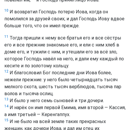
10
И возвратил Господь потерю Иова, когда он
помолился за друзей своих; и дал Господь Иову вдвое
больше того, что он имел прежде.
11
Тогда пришли к нему все братья его и все сёстры
его и все прежние знакомые его, и ели с ним хлеб в
доме его, и тужили с ним, и утешали его за всё зло,
которое Господь навёл на него, и дали ему каждый по
кесите и по золотому кольцу.
12
И благословил Бог последние дни Иова более,
нежели прежние: у него было четырнадцать тысяч
мелкого скота, шесть тысяч верблюдов, тысяча пар
волов и тысяча ослиц.
13
И было у него семь сыновей и три дочери.
14
И нарёк он имя первой Емима, имя второй — Кассия,
а имя третьей — Керенгаппух.
15
И не было на всей земле таких прекрасных
женщин, как дочери Иова, и дал им отец их