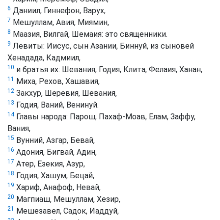
6
Даниил, Гиннефон, Варух,
7
Мешуллам, Авия, Миямин,
8
Маазия, Вилгай, Шемаия: это священники.
9
Левиты: Иисус, сын Азании, Биннуй, из сыновей
Хенадада, Кадмиил,
10
и братья их: Шевания, Годия, Клита, Фелаия, Ханан,
11
Миха, Рехов, Хашавия,
12
Закхур, Шеревия, Шевания,
13
Годия, Ваний, Венинуй.
14
Главы народа: Парош, Пахаф-Моав, Елам, Заффу,
Вания,
15
Вунний, Азгар, Бевай,
16
Адония, Бигвай, Адин,
17
Атер, Езекия, Азур,
18
Годия, Хашум, Бецай,
19
Хариф, Анафоф, Невай,
20
Магпиаш, Мешуллам, Хезир,
21
Мешезавел, Садок, Иаддуй,