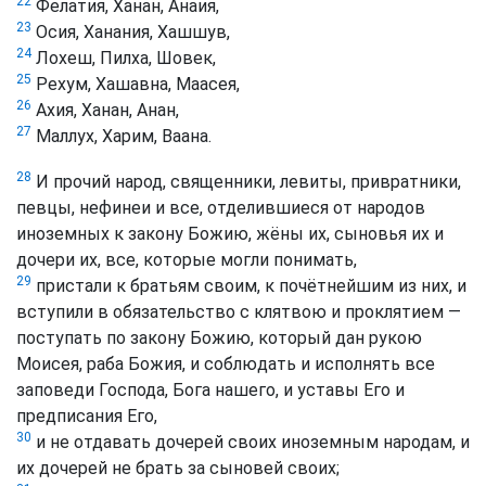
22
Фелатия, Ханан, Анаия,
23
Осия, Ханания, Хашшув,
24
Лохеш, Пилха, Шовек,
25
Рехум, Хашавна, Маасея,
26
Ахия, Ханан, Анан,
27
Маллух, Харим, Ваана.
28
И прочий народ, священники, левиты, привратники,
певцы, нефинеи и все, отделившиеся от народов
иноземных к закону Божию, жёны их, сыновья их и
дочери их, все, которые могли понимать,
29
пристали к братьям своим, к почётнейшим из них, и
вступили в обязательство с клятвою и проклятием —
поступать по закону Божию, который дан рукою
Моисея, раба Божия, и соблюдать и исполнять все
заповеди Господа, Бога нашего, и уставы Его и
предписания Его,
30
и не отдавать дочерей своих иноземным народам, и
их дочерей не брать за сыновей своих;