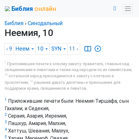
Библия
онлайн
Библия
›
Синодальный
Неемия, 10
‹ 9
Неем
10
SYN
11
›
1
Приложившие печати к новому завету: правитель, главные над
священниками и левитами и также над народом по их семействам;
28
остальной народ присоеденился к завету с клятвою и
32
проклятием;
решение давать десятины и приношения для
поддержки храма, священников и левитов.
1
Приложившие печати были: Неемия-Тиршафа, сын
Гахалии, и Седекия,
2
Сераия, Азария, Иеремия,
3
Пашхур, Амария, Малхия,
4
Хаттуш, Шевания, Маллух,
5
Харим, Меремоф, Овадия,