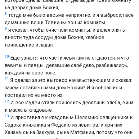
которое сделал Елиашив, отделав для Товии комнату
на дворах дома Божия,
8
тогда мне было весьма неприятно, и я выбросил все
домашние вещи Товиины вон из комнаты
9
и сказал, чтобы очистили комнаты, и велел опять
внести туда сосуды дома Божия, хлебное
приношение и ладан.
10
Ещё узнал я, что части левитам не отдаются, и что
левиты и певцы, делавшие
своё
дело, разбежались,
каждый на своё поле.
11
Я сделал
за это
выговор начальствующим и сказал:
зачем оставлен нами дом Божий? И я собрал их и
поставил их на место их.
12
И все Иудеи стали приносить десятины хлеба, вина
и масла в кладовые.
13
И приставил я к кладовым Шелемию священника и
Садока книжника и Федаию из левитов, и при них
Ханана, сына Закхура, сына Матфании, потому что они