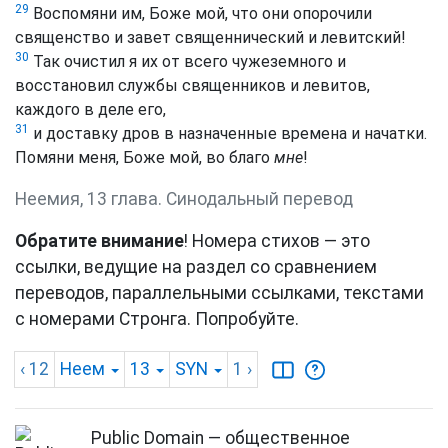
29
Воспомяни им, Боже мой, что они опорочили
священство и завет священнический и левитский!
30
Так очистил я их от всего чужеземного и
восстановил службы священников и левитов,
каждого в деле его,
31
и доставку дров в назначенные времена и начатки.
Помяни меня, Боже мой, во благо
мне
!
Неемия, 13 глава. Синодальный перевод
Обратите внимание
! Номера стихов — это
ссылки, ведущие на раздел со сравнением
переводов, параллельными ссылками, текстами
с номерами Стронга. Попробуйте.
‹ 12
Неем
13
SYN
1
›
Public Domain — общественное