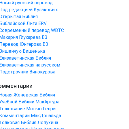
Новый русский перевод
Под редакцией Кулаковых
Открытая Библия
Библейской Лиги ERV
Cовременный перевод WBTC
Макария Глухарева ВЗ
Перевод Юнгерова ВЗ
Вишенчук-Вишенька
Елизаветинская Библия
Елизаветинская на русском
Подстрочник Винокурова
омментарии
Новая Женевская Библия
Учебной Библии МакАртура
Толкование Мэтью Генри
Комментарии МакДональда
Толковая Библия Лопухина