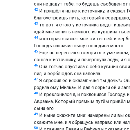
они не дадут тебе, то будешь свободен от
42
И пришёл я ныне к источнику, и сказал: 
благоустроишь путь, который я совершаю,
43
то вот, я стою у источника воды, и деви
«дай мне испить немного из кувшина твоег
44
и которая скажет мне: «и ты пей, и вер
Господь назначил сыну господина моего.
45
Ещё не перестал я говорить в уме моём, 
сошла к источнику, и почерпнула
воды
; и я
46
Она тотчас спустила с себя кувшин свой 
пил, и верблюдов она напоила.
47
Я спросил её и сказал: «чья ты дочь?» Он
родила ему Милка». И дал я серьги ей и запя
48
И преклонился я, и поклонился Господу, 
Авраама, Который прямым путём привёл ме
сына его.
49
И ныне скажите мне: намерены ли вы ок
скажите мне, и я обращусь направо или нал
50
И отвечали Лаван и Вафуил и сказали: о