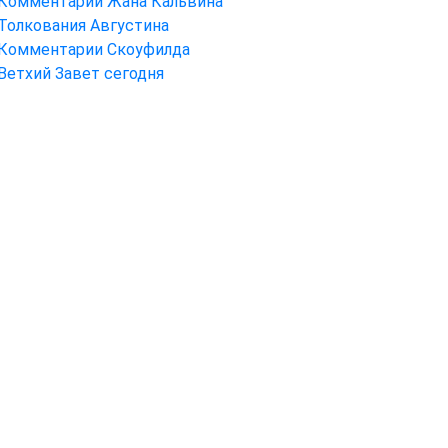
Комментарии Жана Кальвина
Толкования Августина
Комментарии Скоуфилда
Ветхий Завет сегодня