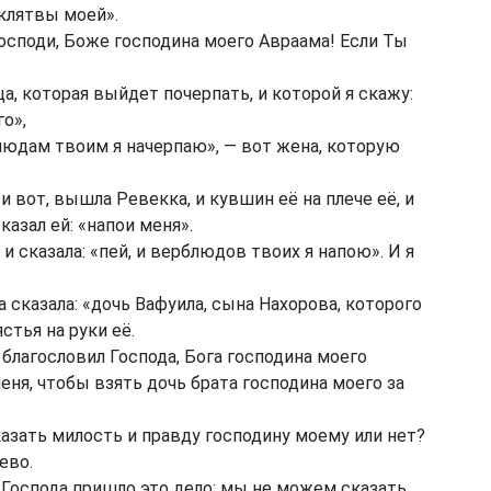
 клятвы моей».
Господи, Боже господина моего Авраама! Если Ты
ца, которая выйдет почерпать, и которой я скажу:
о»,
блюдам твоим я начерпаю», — вот жена, которую
и вот, вышла Ревекка, и кувшин её на плече её, и
 сказал ей: «напои меня».
и сказала: «пей, и верблюдов твоих я напою». И я
а сказала: «дочь Вафуила, сына Нахорова, которого
стья на руки её.
и благословил Господа, Бога господина моего
ня, чтобы взять дочь брата господина моего за
азать милость и правду господину моему или нет?
ево.
т Господа пришло это дело; мы не можем сказать