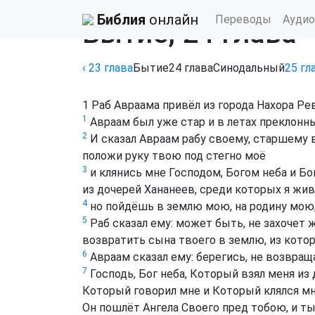
Библия
›
Синодальный перевод
Библия
онлайн
Переводы
Аудио
Бытие, 24 глава
‹ 23
глава
Бытие
24
глава
Синодальный
25
гл
1
Раб Авраама привёл из города Нахора Ре
1
Авраам был уже стар и в летах преклонны
2
И сказал Авраам рабу своему, старшему в
положи руку твою под стегно моё
3
и клянись мне Господом, Богом неба и Б
из дочерей Хананеев, среди которых я жив
4
но пойдёшь в землю мою, на родину мою
5
Раб сказал ему: может быть, не захочет 
возвратить сына твоего в землю, из кот
6
Авраам сказал ему: берегись, не возвращ
7
Господь, Бог неба, Который взял меня из
Который говорил мне и Который клялся мн
Он пошлёт Ангела Своего пред тобою, и т