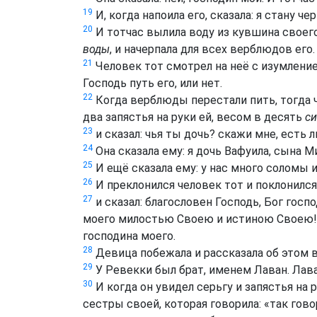
19
И, когда напоила его, сказала: я стану ч
20
И тотчас вылила воду из кувшина своего
воды
, и начерпала для всех верблюдов его.
21
Человек тот смотрел на неё с изумление
Господь путь его, или нет.
22
Когда верблюды перестали пить, тогда ч
два запястья на руки ей, весом в десять
си
23
и сказал: чья ты дочь? скажи мне, есть 
24
Она сказала ему: я дочь Вафуила, сына Ми
25
И ещё сказала ему: у нас много соломы и
26
И преклонился человек тот и поклонился
27
и сказал: благословен Господь, Бог гос
моего милостью Своею и истиною Своею! 
господина моего.
28
Девица побежала и рассказала об этом в
29
У Ревекки был брат, именем Лаван. Лава
30
И когда он увидел серьгу и запястья на 
сестры своей, которая говорила: «так гово