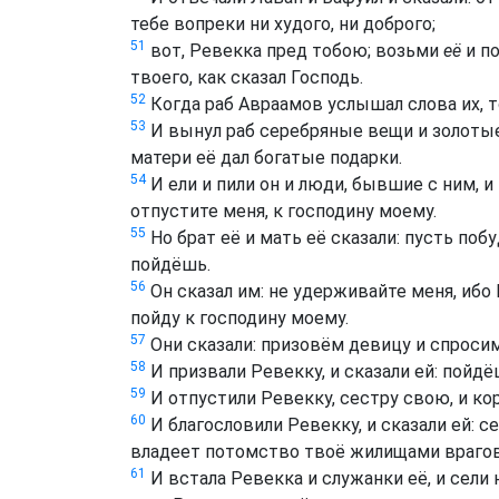
тебе вопреки ни худого, ни доброго;
51
вот, Ревекка пред тобою; возьми
её
и по
твоего, как сказал Господь.
52
Когда раб Авраамов услышал слова их, т
53
И вынул раб серебряные вещи и золотые
матери её дал богатые подарки.
54
И ели и пили он и люди, бывшие с ним, и 
отпустите меня, к господину моему.
55
Но брат её и мать её сказали: пусть поб
пойдёшь.
56
Он сказал им: не удерживайте меня, ибо 
пойду к господину моему.
57
Они сказали: призовём девицу и спросим
58
И призвали Ревекку, и сказали ей: пойдё
59
И отпустили Ревекку, сестру свою, и кор
60
И благословили Ревекку, и сказали ей: се
владеет потомство твоё жилищами врагов
61
И встала Ревекка и служанки её, и сели 