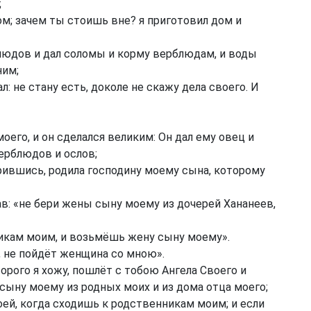
;
ом; зачем ты стоишь вне? я приготовил дом и
людов и дал соломы и корму верблюдам, и воды
ним;
л: не стану есть, доколе не скажу дела своего. И
оего, и он сделался великим: Он дал ему овец и
верблюдов и ослов;
рившись, родила господину моему сына, которому
ав: «не бери жены сыну моему из дочерей Хананеев,
никам моим, и возьмёшь жену сыну моему».
, не пойдёт женщина со мною».
орого я хожу, пошлёт с тобою Ангела Своего и
сыну моему из родных моих и из дома отца моего;
ей, когда сходишь к родственникам моим; и если