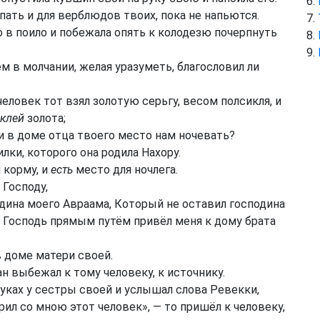
ерпать и для верблюдов твоих, пока не напьются.
 в поило и побежала опять к колодезю почерпнуть
м в молчании, желая уразуметь, благословил ли
еловек тот взял золотую серьгу, весом полсикля, и
клей
золота;
ли в доме отца твоего место нам ночевать?
лки, которого она родила Нахору.
 корму, и
есть
место для ночлега.
 Господу,
подина моего Авраама, Который не оставил господина
Господь прямым путём привёл меня к дому брата
 доме матери своей.
н выбежал к тому человеку, к источнику.
руках у сестры своей и услышал слова Ревекки,
рил со мною этот человек», — то пришёл к человеку,