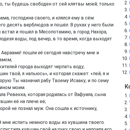
ю, ты будешь свободен от сей клятвы моей; только
ма, господина своего, и клялся ему в сём.
го десять верблюдов и пошёл. В руках у него были
 встал и пошёл в Месопотамию, в город Нахора,
одезя воды, под вечер, в то время, когда выходят
о Авраама! пошли
её
сегодня навстречу мне и
амом;
жителей города выходят черпать воду;
ин твой, я напьюсь», и которая скажет: «пей, я и
орую Ты назначил рабу Твоему Исааку; и по сему
К
дином моим.
ла Ревекка, которая родилась от Вафуила, сына
вшин её на плече её;
орой не познал муж. Она сошла к источнику,
ай мне испить немного воды из кувшина твоего.
 спустила кувшин свой на руку свою и напоила его.