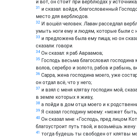
и вот, он стоит при верблюдах у источника
31
и сказал: войди, благословенный Господ
место для верблюдов.
32
И вошёл человек.
Лаван
расседлал верб
умыть ноги ему и людям, которые были с 
33
и предложена была ему пища; но он сказа
сказали: говори.
34
Он сказал: я раб Авраамов;
35
Господь весьма благословил господина м
волов, серебро и золото, рабов и рабынь, 
36
Сарра, жена господина моего, уже соста
он отдал всё, что у него;
37
и взял с меня клятву господин мой, сказ
в земле которых я живу,
38
а пойди в дом отца моего и к родствен
39
Я сказал господину моему: «может быть
40
Он сказал мне: «Господь, пред лицом Кот
благоустроит путь твой, и возьмёшь жену 
41
тогда будешь ты свободен от клятвы мо