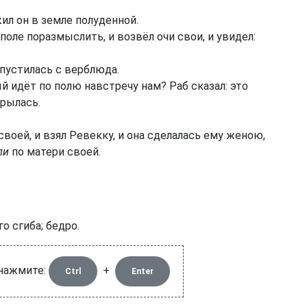
ил он в земле полуденной.
оле поразмыслить, и возвёл очи свои, и увидел:
спустилась с верблюда.
ый идёт по полю навстречу нам? Раб сказал: это
крылась.
воей, и взял Ревекку, и она сделалась ему женою,
ли
по матери своей.
о сгиба; бедро.
 нажмите:
+
Ctrl
Enter