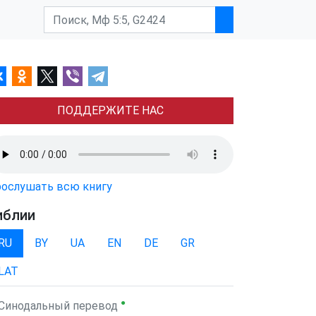
ПОДДЕРЖИТЕ НАС
ослушать всю книгу
иблии
RU
BY
UA
EN
DE
GR
LAT
●
Синодальный перевод