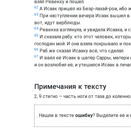
взял Ревекку и пошёл.
62
А Исаак пришёл из Беэр-лахай-рои, ибо ж
63
При наступлении вечера Исаак вышел в п
вот, идут верблюды.
64
Ревекка взглянула, и увидела Исаака, и 
65
И сказала рабу: кто этот человек, котор
господин мой. И она взяла покрывало и по
66
Раб же сказал Исааку всё, что сделал.
67
И ввёл её Исаак в шатёр Сарры, матери с
и он возлюбил её; и утешился Исаак в
печа
Примечания к тексту
2, 9
стегно — часть ноги от таза до коленног
Нашли в тексте
ошибку
? Выделите её и