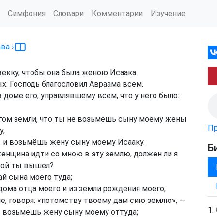
Симфония
Словари
Комментарии
Изучение
ава
›
векку, чтобы она была женою Исаака.
х. Господь благословил Авраама всем.
 доме его, управлявшему всем, что у него было:
огом земли, что ты не возьмёшь сыну моему жены
Пр
у,
, и возьмёшь жену сыну моему Исааку.
Б
женщина идти со мною в эту землю, должен ли я
орой ты вышел?
ай сына моего туда;
 дома отца моего и из земли рождения моего,
е, говоря: «потомству твоему дам сию землю», —
ы возьмёшь жену сыну моему оттуда;