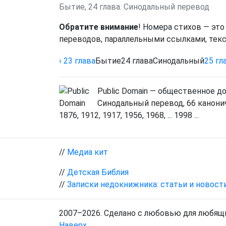
Бытие, 24 глава. Синодальный перевод
Обратите внимание
! Номера стихов — это
переводов, параллельными ссылками, текс
‹ 23
глава
Бытие
24
глава
Синодальный
25
гл
Public Domain — общественное д
Синодальный перевод, 66 канонич
1876, 1912, 1917, 1956, 1968, ... 1998 ...
//
Медиа кит
//
Детская Библия
//
Записки недокнижника: статьи и новост
2007–2026. Сделано с любовью для любящи
Наверх