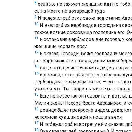
8
если же не захочет женщина идти с тобо
сына моего не возвращай туда.
9
И положил раб руку свою под стегно Авраа
10
И взял раб из верблюдов господина свое
также всякие сокровища господина его. Он
11
и остановил верблюдов вне города, у кол
женщины черпать
воду
,
12
и сказал: Господи, Боже господина моег
сотвори милость с господином моим Авра
13
вот, я стою у источника воды, и дочери 
14
и девица, которой я скажу: «наклони кувш
верблюдам твоим дам пить», — вот та, кот
узнаю я, что Ты творишь милость с госпо
15
Ещё не перестал он говорить, и вот, выш
Милки, жены Нахора, брата Авраамова, и ку
16
девица
была
прекрасна видом, дева, кот
наполнила кувшин свой и пошла вверх.
17
И побежал раб навстречу ей и сказал: д
18
Она сказала: пей, господин мой. И тотчас