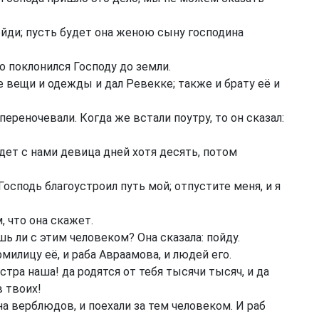
йди; пусть будет она женою сыну господина
о поклонился Господу до земли.
 вещи и одежды и дал Ревекке; также и брату её и
переночевали. Когда же встали поутру, то он сказал:
удет с нами девица дней хотя десять, потом
Господь благоустроил путь мой; отпустите меня, и я
, что она скажет.
шь ли с этим человеком? Она сказала: пойду.
милицу её, и раба Авраамова, и людей его.
стра наша! да родятся от тебя тысячи тысяч, и да
 твоих!
на верблюдов, и поехали за тем человеком. И раб