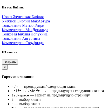
На всю Библию
Новая Женевская Библия
Учебной Библии МакАртура
Толкование Мэтью Генри
Комментарии МакДональда
Толковая Библия Лопухина
Толкования Августина
Комментарии Скоуфилда
НЗ и части
Закрыть
×
Горячие клавиши
/
— предыдущая / следующая глава
←
→
+
/
+
— предыдущая / следующая книга
Shift
←
Shift
→
— вернёт на предыдущую страницу
Backspace
— выбор книги
B
— выбор главы
C