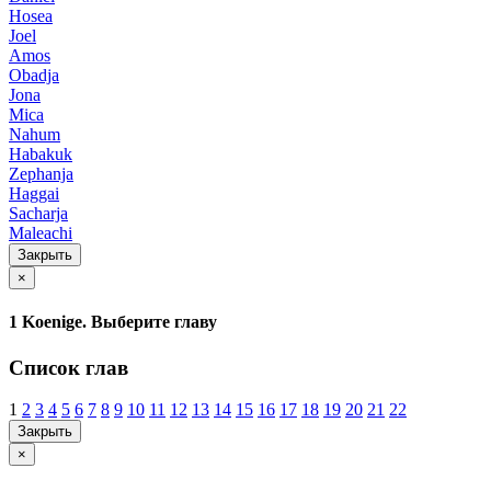
Hosea
Joel
Amos
Obadja
Jona
Mica
Nahum
Habakuk
Zephanja
Haggai
Sacharja
Maleachi
Закрыть
×
1 Koenige. Выберите главу
Список глав
1
2
3
4
5
6
7
8
9
10
11
12
13
14
15
16
17
18
19
20
21
22
Закрыть
×