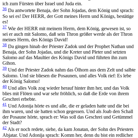
ich zum Fürsten über Israel und Juda ein.
36
Da antwortete Benaja, der Sohn Jojadas, dem König und sprach:
So sei es! Der HERR, der Gott meines Herrn und Königs, bestätige
es!
37
Wie der HERR mit meinem Herrn, dem König, gewesen ist, so
sei er auch mit Salomo, daß sein Thron größer werde als der Thron
meines Herrn, des Königs David!
38
Da gingen hinab der Priester Zadok und der Prophet Nathan und
Benaja, der Sohn Jojadas, und die Kreter und Pleter und setzten
Salomo auf das Maultier des Königs David und führten ihn zum
Gihon.
39
Und der Priester Zadok nahm das Ölhorn aus dem Zelt und salbte
Salomo. Und sie bliesen die Posaunen, und alles Volk rief: Es lebe
der König Salomo!
40
Und alles Volk zog wieder herauf hinter ihm her, und das Volk
blies mit Flöten und war sehr fröhlich, so daß die Erde von ihrem
Geschrei erbebte.
41
Und Adonija hörte es und alle, die er geladen hatte und die bei
ihm waren, und sie hatten schon gegessen. Und als Joab den Schall
der Posaune hörte, sprach er: Was soll das Geschrei und Getümmel
der Stadt?
42
Als er noch redete, siehe, da kam Jonatan, der Sohn des Priesters
Abjatar. Und Adonija sprach: Komm her, denn du bist ein redlicher