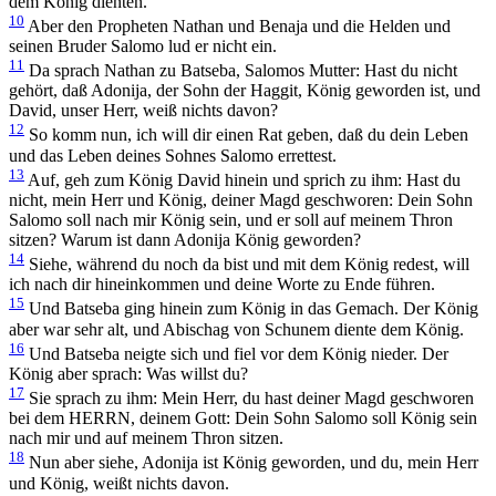
dem König dienten.
10
Aber den Propheten Nathan und Benaja und die Helden und
seinen Bruder Salomo lud er nicht ein.
11
Da sprach Nathan zu Batseba, Salomos Mutter: Hast du nicht
gehört, daß Adonija, der Sohn der Haggit, König geworden ist, und
David, unser Herr, weiß nichts davon?
12
So komm nun, ich will dir einen Rat geben, daß du dein Leben
und das Leben deines Sohnes Salomo errettest.
13
Auf, geh zum König David hinein und sprich zu ihm: Hast du
nicht, mein Herr und König, deiner Magd geschworen: Dein Sohn
Salomo soll nach mir König sein, und er soll auf meinem Thron
sitzen? Warum ist dann Adonija König geworden?
14
Siehe, während du noch da bist und mit dem König redest, will
ich nach dir hineinkommen und deine Worte zu Ende führen.
15
Und Batseba ging hinein zum König in das Gemach. Der König
aber war sehr alt, und Abischag von Schunem diente dem König.
16
Und Batseba neigte sich und fiel vor dem König nieder. Der
König aber sprach: Was willst du?
17
Sie sprach zu ihm: Mein Herr, du hast deiner Magd geschworen
bei dem HERRN, deinem Gott: Dein Sohn Salomo soll König sein
nach mir und auf meinem Thron sitzen.
18
Nun aber siehe, Adonija ist König geworden, und du, mein Herr
und König, weißt nichts davon.