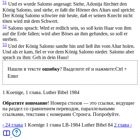
51
Und es wurde Salomo angesagt: Siehe, Adonija fürchtet den
König Salomo, und siehe, er faßt die Hörner des Altars und spricht:
Der König Salomo schwöre mir heute, daß er seinen Knecht nicht
töten wird mit dem Schwert.
52
Salomo sprach: Wird er redlich sein, so soll kein Haar von ihm
auf die Erde fallen; wird aber Böses an ihm gefunden, so soll er
sterben.
53
Und der König Salomo sandte hin und ließ ihn vom Altar holen.
Und als er kam, fiel er vor dem König Salomo nieder. Salomo aber
sprach zu ihm: Geh in dein Haus!
Нашли в тексте
ошибку
? Выделите её и нажмите:
Ctrl
+
Enter
1 Koenige, 1 глава. Luther Bibel 1984
Обратите внимание
! Номера стихов — это ссылки, ведущие
на раздел со сравнением переводов, параллельными
ссылками, текстами с номерами Стронга. Попробуйте.
‹ 24
глава
1 Koenige
1
глава
LB-1984
Luther Bibel 84
2
глава
›