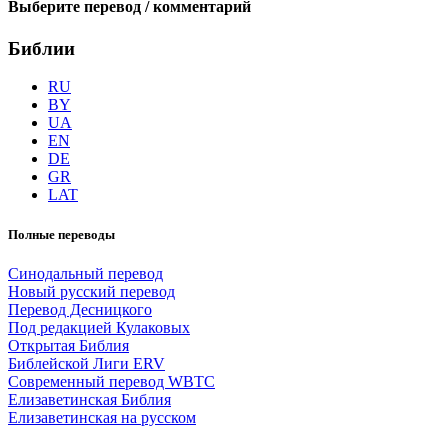
Выберите перевод / комментарий
Библии
RU
BY
UA
EN
DE
GR
LAT
Полные переводы
Синодальный перевод
Новый русский перевод
Перевод Десницкого
Под редакцией Кулаковых
Открытая Библия
Библейской Лиги ERV
Cовременный перевод WBTC
Елизаветинская Библия
Елизаветинская на русском