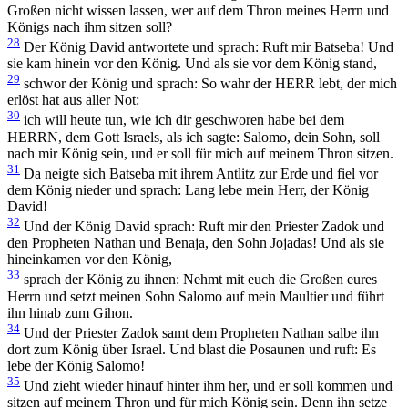
Großen nicht wissen lassen, wer auf dem Thron meines Herrn und
Königs nach ihm sitzen soll?
28
Der König David antwortete und sprach: Ruft mir Batseba! Und
sie kam hinein vor den König. Und als sie vor dem König stand,
29
schwor der König und sprach: So wahr der HERR lebt, der mich
erlöst hat aus aller Not:
30
ich will heute tun, wie ich dir geschworen habe bei dem
HERRN, dem Gott Israels, als ich sagte: Salomo, dein Sohn, soll
nach mir König sein, und er soll für mich auf meinem Thron sitzen.
31
Da neigte sich Batseba mit ihrem Antlitz zur Erde und fiel vor
dem König nieder und sprach: Lang lebe mein Herr, der König
David!
32
Und der König David sprach: Ruft mir den Priester Zadok und
den Propheten Nathan und Benaja, den Sohn Jojadas! Und als sie
hineinkamen vor den König,
33
sprach der König zu ihnen: Nehmt mit euch die Großen eures
Herrn und setzt meinen Sohn Salomo auf mein Maultier und führt
ihn hinab zum Gihon.
34
Und der Priester Zadok samt dem Propheten Nathan salbe ihn
dort zum König über Israel. Und blast die Posaunen und ruft: Es
lebe der König Salomo!
35
Und zieht wieder hinauf hinter ihm her, und er soll kommen und
sitzen auf meinem Thron und für mich König sein. Denn ihn setze