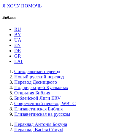
Я ХОЧУ ПОМОЧЬ
Библии
RU
BY
UA
EN
DE
GR
LAT
Синодальный перевод
Новый русский перевод
Перевод Десницкого
Под редакцией Кулаковых
Открытая Библия
Библейской Лиги ERV
Cовременный перевод WBTC
Елизаветинская Библия
Елизаветинская на русском
Пераклад Антонія Бокуна
Пераклад Васіля Сёмухі