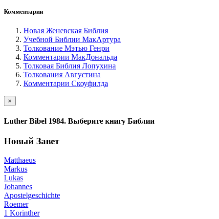
Комментарии
Новая Женевская Библия
Учебной Библии МакАртура
Толкование Мэтью Генри
Комментарии МакДональда
Толковая Библия Лопухина
Толкования Августина
Комментарии Скоуфилда
×
Luther Bibel 1984. Выберите книгу Библии
Новый Завет
Matthaeus
Markus
Lukas
Johannes
Apostelgeschichte
Roemer
1 Korinther