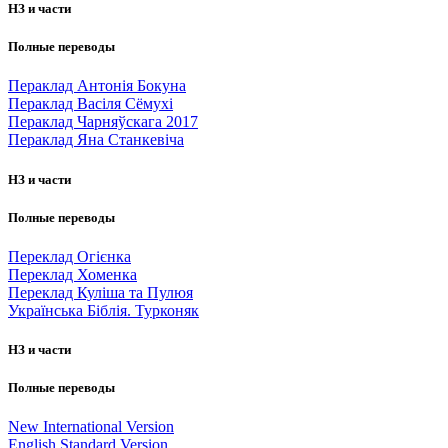
НЗ и части
Полные переводы
Пераклад Антонія Бокуна
Пераклад Васіля Сёмухі
Пераклад Чарняўскага 2017
Пераклад Яна Станкевіча
НЗ и части
Полные переводы
Переклад Огієнка
Переклад Хоменка
Переклад Куліша та Пулюя
Українська Біблія. Турконяк
НЗ и части
Полные переводы
New International Version
English Standard Version