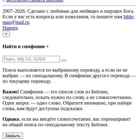
2007–2026. Сделано с любовью для любящих и ищущих Бога.
Если у вас есть вопросы или пожелания, то пишите нам
bible-
man@mail.ru
.
Наверх
×
Найти в симфонии +
Поиск выполняется по выбранному переводу, а если он не
выбран — по синодальному. В симфонии другого перевода —
по текущему переводу.
Важно!
Симфония — это список слов из Библии,
следовательно, искать нужно по слову, а не словосочетанию.
Один запрос — одно слово. Обратите внимание, при наборе
слова, вам будут доступны подсказки.
Однако
, если вы введёте словосочетание, вас перенаправит
на общий поиск по синодальному тексту Библии.
Закрыть