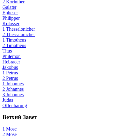
2 Korinther
Galater
Epheser
Philipper
Kolosser
1 Thessalonicher
2 Thessalonicher
1 Timotheus
2 Timotheus
Titus
Philemon
Hebraeer
Jakobus
1 Petrus
2 Petrus
1 Johannes
2 Johannes
3 Johannes
Judas
Offenbarung
Ветхий Завет
1 Mose
2 Mose