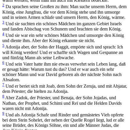
warm werden, wenn man ihn auch mit Kleidern bedeckte.
2
Da sprachen seine Großen zu ihm: Man suche unserm Herrn, dem
König, eine Jungfrau, die vor dem König stehe und ihn umsorge
und in seinen Armen schlafe und unsern Herrn, den König, wärme.
3
Und sie suchten ein schönes Mädchen im ganzen Gebiet Israels
und fanden Abischag von Schunem und brachten sie dem König.
4
Und sie war ein sehr schönes Mädchen und umsorgte den König
und diente ihm. Aber der König erkannte sie nicht.
5
Adonija aber, der Sohn der Haggit, empörte sich und sprach: Ich
will König werden! Und er schaffte sich Wagen und Gespanne an
und fünfzig Mann als seine Leibwache.
6
Und sein Vater hatte ihm nie etwas verwehrt sein Leben lang, daß
er gesagt hätte: Warum tust du das? Und er war auch ein sehr
schöner Mann und war David geboren als der nächste Sohn nach
Absalom.
7
Und er beriet sich mit Joab, dem Sohn der Zeruja, und mit Abjatar,
dem Priester; die hielten zu Adonija.
8
Aber Zadok, der Priester, und Benaja, der Sohn Jojadas, und
Nathan, der Prophet, und Schimi und Reï und die Helden Davids
waren nicht mit Adonija.
9
Und als Adonija Schafe und Rinder und gemästetes Vieh opferte
bei dem Stein Sohelet, der neben der Quelle Rogel liegt, lud er alle
seine Brüder, des Königs Söhne, ein und alle Männer Judas, die