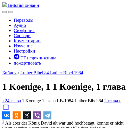
Библия
онлайн
Переводы
Аудио
Симфония
Словари
Комментарии
Изучение
Настройки
ТГ недокнижника
пожертвовать
Библия
›
Luther Bibel 84
Luther Bibel 1984
1 Koenige, 1
1 Koenige, 1 глава
‹ 24
глава
1 Koenige
1
глава
LB-1984
Luther Bibel 84
2
глава
›
1
Als aber der König David alt war und hochbetagt, konnte er nicht