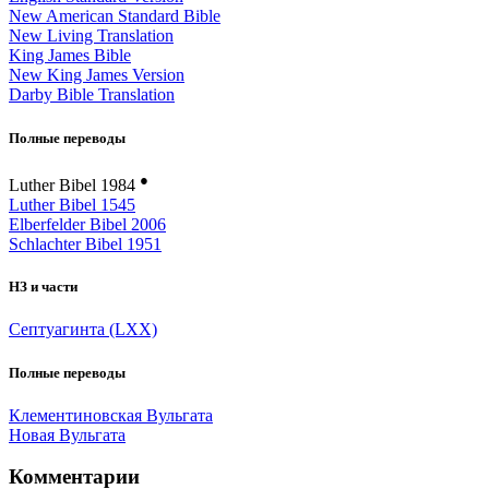
New American Standard Bible
New Living Translation
King James Bible
New King James Version
Darby Bible Translation
Полные переводы
●
Luther Bibel 1984
Luther Bibel 1545
Elberfelder Bibel 2006
Schlachter Bibel 1951
НЗ и части
Септуагинта (LXX)
Полные переводы
Клементиновская Вульгата
Новая Вульгата
Комментарии