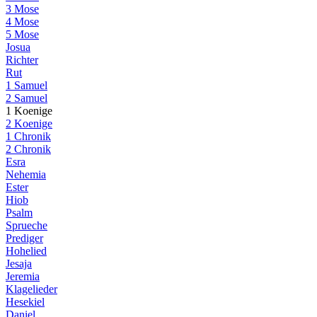
3 Mose
4 Mose
5 Mose
Josua
Richter
Rut
1 Samuel
2 Samuel
1 Koenige
2 Koenige
1 Chronik
2 Chronik
Esra
Nehemia
Ester
Hiob
Psalm
Sprueche
Prediger
Hohelied
Jesaja
Jeremia
Klagelieder
Hesekiel
Daniel