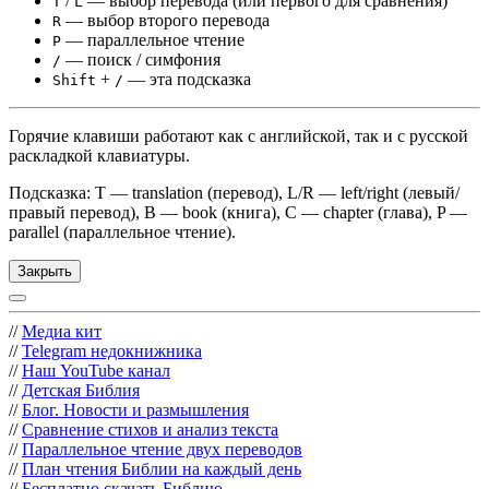
/
— выбор перевода (или первого для сравнения)
T
L
— выбор второго перевода
R
— параллельное чтение
P
— поиск / симфония
/
+
— эта подсказка
Shift
/
Горячие клавиши работают как с английской, так и с русской
раскладкой клавиатуры.
Подсказка: T — translation (перевод), L/R — left/right (левый/
правый перевод), B — book (книга), C — chapter (глава), P —
parallel (параллельное чтение).
Закрыть
//
Медиа кит
//
Telegram недокнижника
//
Наш YouTube канал
//
Детская Библия
//
Блог. Новости и размышления
//
Сравнение стихов и анализ текста
//
Параллельное чтение двух переводов
//
План чтения Библии на каждый день
//
Бесплатно скачать Библию