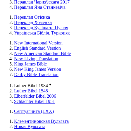
Пераклад Чарняўскага 2017
Пераклад Яна Станкевіча
Переклад Огієнка
Переклад Хоменка
Переклад Куліша та Пулюя
Українська Біблія. Турконяк
New International Version
English Standard Version
New American Standard Bible
New Living Translation
King James Bible
New King James Version
Darby Bible Translation
●
Luther Bibel 1984
Luther Bibel 1545
Elberfelder Bibel 2006
Schlachter Bibel 1951
Септуагинта (LXX)
Клементиновская Вульгата
Новая Вульгата