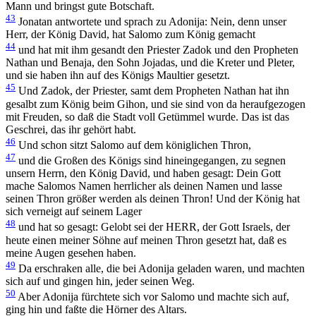
Mann und bringst gute Botschaft.
43
Jonatan antwortete und sprach zu Adonija: Nein, denn unser
Herr, der König David, hat Salomo zum König gemacht
44
und hat mit ihm gesandt den Priester Zadok und den Propheten
Nathan und Benaja, den Sohn Jojadas, und die Kreter und Pleter,
und sie haben ihn auf des Königs Maultier gesetzt.
45
Und Zadok, der Priester, samt dem Propheten Nathan hat ihn
gesalbt zum König beim Gihon, und sie sind von da heraufgezogen
mit Freuden, so daß die Stadt voll Getümmel wurde. Das ist das
Geschrei, das ihr gehört habt.
46
Und schon sitzt Salomo auf dem königlichen Thron,
47
und die Großen des Königs sind hineingegangen, zu segnen
unsern Herrn, den König David, und haben gesagt: Dein Gott
mache Salomos Namen herrlicher als deinen Namen und lasse
seinen Thron größer werden als deinen Thron! Und der König hat
sich verneigt auf seinem Lager
48
und hat so gesagt: Gelobt sei der HERR, der Gott Israels, der
heute einen meiner Söhne auf meinen Thron gesetzt hat, daß es
meine Augen gesehen haben.
49
Da erschraken alle, die bei Adonija geladen waren, und machten
sich auf und gingen hin, jeder seinen Weg.
50
Aber Adonija fürchtete sich vor Salomo und machte sich auf,
ging hin und faßte die Hörner des Altars.