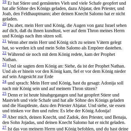
19
Er hat Stiere und gemästetes Vieh und viele Schafe geopfert und
hat alle Söhne des Königs geladen, dazu Abjatar, den Priester, und
Joab, den Feldhauptmann; aber deinen Knecht Salomo hat er nicht
geladen.
20
Du aber, mein Herr und König, die Augen von ganz Israel sehen
auf dich, daß du ihnen kundtust, wer auf dem Thron meines Herrn
und Königs nach ihm sitzen soll.
21
Wenn aber mein Herr und König sich zu seinen Vätern gelegt
hat, so werden ich und mein Sohn Salomo als Empörer dastehen.
22
Während sie noch mit dem König redete, kam der Prophet
Nathan.
23
Und sie sagten dem König an: Siehe, da ist der Prophet Nathan.
Und als er hinein vor den König kam, fiel er vor dem König nieder
auf sein Angesicht zur Erde
24
und sprach: Mein Herr und König, hast du gesagt: Adonija soll
nach mir König sein und auf meinem Thron sitzen?
25
Denn er ist heute hinabgegangen und hat geopfert Stiere und
Mastvieh und viele Schafe und hat alle Söhne des Königs geladen
und die Hauptleute, dazu den Priester Abjatar. Und siehe, sie essen
und trinken vor ihm und rufen: Es lebe der König Adonija!
26
Aber mich, deinen Knecht, und Zadok, den Priester, und Benaja,
den Sohn Jojadas, und deinen Knecht Salomo hat er nicht geladen.
27
Ist das von meinem Herrn und König befohlen, und du hast deine