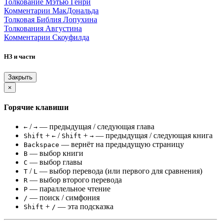
Толкование Мэтью Генри
Комментарии МакДональда
Толковая Библия Лопухина
Толкования Августина
Комментарии Скоуфилда
НЗ и части
Закрыть
×
Горячие клавиши
/
— предыдущая / следующая глава
←
→
+
/
+
— предыдущая / следующая книга
Shift
←
Shift
→
— вернёт на предыдущую страницу
Backspace
— выбор книги
B
— выбор главы
C
/
— выбор перевода (или первого для сравнения)
T
L
— выбор второго перевода
R
— параллельное чтение
P
— поиск / симфония
/
+
— эта подсказка
Shift
/