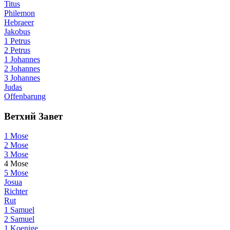
Titus
Philemon
Hebraeer
Jakobus
1 Petrus
2 Petrus
1 Johannes
2 Johannes
3 Johannes
Judas
Offenbarung
Ветхий Завет
1 Mose
2 Mose
3 Mose
4 Mose
5 Mose
Josua
Richter
Rut
1 Samuel
2 Samuel
1 Koenige