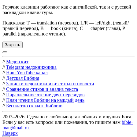
Горячие клавиши работают как с английской, так и с русской
раскладкой клавиатуры.
Подсказка: T — translation (перевод), L/R — left/right (левый/
правый перевод), B — book (книга), C — chapter (глава), P —
parallel (параллельное чтение).
Закрыть
//
Медиа кит
//
Telegram недокнижника
//
Наш YouTube канал
//
Детская Библия
//
Записки недокнижника: статьи и новости
//
Сравнение стихов и анализ текста
//
Параллельное чтение двух переводов
//
План чтения Библии на каждый день
//
Бесплатно скачать Библию
2007–2026. Сделано с любовью для любящих и ищущих Бога.
Если у вас есть вопросы или пожелания, то пишите нам
bible-
man@mail.ru
.
Наверх