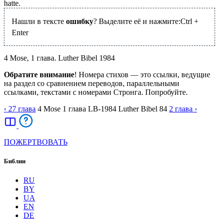
hatte.
Нашли в тексте
ошибку
? Выделите её и нажмите:
Ctrl
+
Enter
4 Mose, 1 глава. Luther Bibel 1984
Обратите внимание
! Номера стихов — это ссылки, ведущие
на раздел со сравнением переводов, параллельными
ссылками, текстами с номерами Стронга. Попробуйте.
‹ 27
глава
4 Mose
1
глава
LB-1984
Luther Bibel 84
2
глава
›
ПОЖЕРТВОВАТЬ
Библии
RU
BY
UA
EN
DE