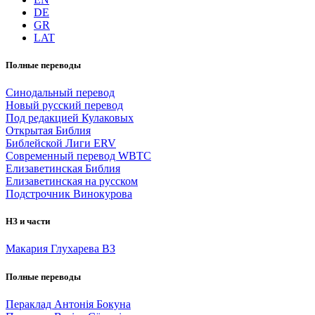
DE
GR
LAT
Полные переводы
Синодальный перевод
Новый русский перевод
Под редакцией Кулаковых
Открытая Библия
Библейской Лиги ERV
Cовременный перевод WBTC
Елизаветинская Библия
Елизаветинская на русском
Подстрочник Винокурова
НЗ и части
Макария Глухарева ВЗ
Полные переводы
Пераклад Антонія Бокуна