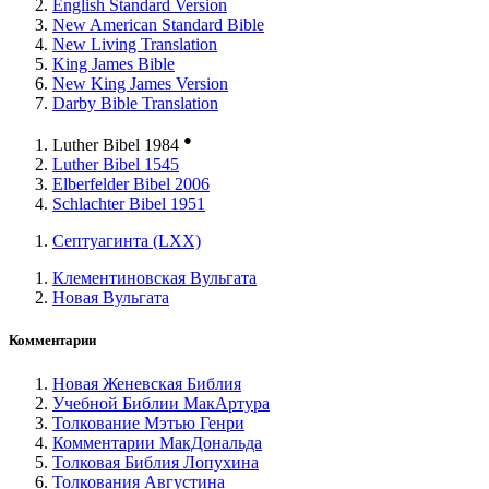
English Standard Version
New American Standard Bible
New Living Translation
King James Bible
New King James Version
Darby Bible Translation
●
Luther Bibel 1984
Luther Bibel 1545
Elberfelder Bibel 2006
Schlachter Bibel 1951
Септуагинта (LXX)
Клементиновская Вульгата
Новая Вульгата
Комментарии
Новая Женевская Библия
Учебной Библии МакАртура
Толкование Мэтью Генри
Комментарии МакДональда
Толковая Библия Лопухина
Толкования Августина