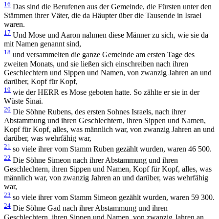
16
Das sind die Berufenen aus der Gemeinde, die Fürsten unter den
Stämmen ihrer Väter, die da Häupter über die Tausende in Israel
waren.
17
Und Mose und Aaron nahmen diese Männer zu sich, wie sie da
mit Namen genannt sind,
18
und versammelten die ganze Gemeinde am ersten Tage des
zweiten Monats, und sie ließen sich einschreiben nach ihren
Geschlechtern und Sippen und Namen, von zwanzig Jahren an und
darüber, Kopf für Kopf,
19
wie der HERR es Mose geboten hatte. So zählte er sie in der
Wüste Sinai.
20
Die Söhne Rubens, des ersten Sohnes Israels, nach ihrer
Abstammung und ihren Geschlechtern, ihren Sippen und Namen,
Kopf für Kopf, alles, was männlich war, von zwanzig Jahren an und
darüber, was wehrfähig war,
21
so viele ihrer vom Stamm Ruben gezählt wurden, waren 46 500.
22
Die Söhne Simeon nach ihrer Abstammung und ihren
Geschlechtern, ihren Sippen und Namen, Kopf für Kopf, alles, was
männlich war, von zwanzig Jahren an und darüber, was wehrfähig
war,
23
so viele ihrer vom Stamm Simeon gezählt wurden, waren 59 300.
24
Die Söhne Gad nach ihrer Abstammung und ihren
Geschlechtern, ihren Sippen und Namen, von zwanzig Jahren an