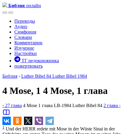
Библия
онлайн
Переводы
Аудио
Симфония
Словари
Комментарии
Изучение
Настройки
ТГ недокнижника
пожертвовать
Библия
›
Luther Bibel 84
Luther Bibel 1984
4 Mose, 1
4 Mose, 1 глава
‹ 27
глава
4 Mose
1
глава
LB-1984
Luther Bibel 84
2
глава
›
1
Und der HERR redete mit Mose in der Wüste Sinai in der