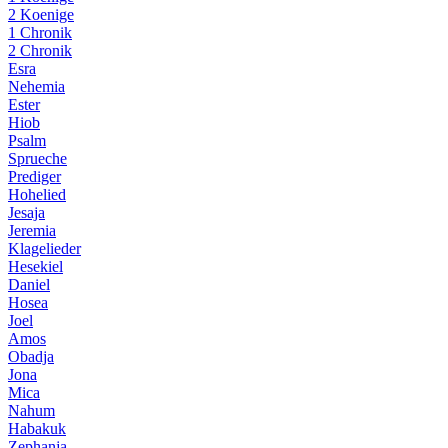
2 Koenige
1 Chronik
2 Chronik
Esra
Nehemia
Ester
Hiob
Psalm
Sprueche
Prediger
Hohelied
Jesaja
Jeremia
Klagelieder
Hesekiel
Daniel
Hosea
Joel
Amos
Obadja
Jona
Mica
Nahum
Habakuk
Zephanja