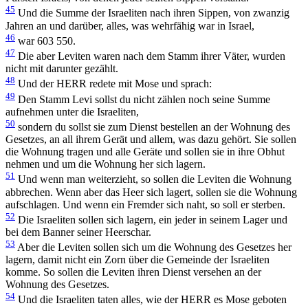
45
Und die Summe der Israeliten nach ihren Sippen, von zwanzig
Jahren an und darüber, alles, was wehrfähig war in Israel,
46
war 603 550.
47
Die aber Leviten waren nach dem Stamm ihrer Väter, wurden
nicht mit darunter gezählt.
48
Und der HERR redete mit Mose und sprach:
49
Den Stamm Levi sollst du nicht zählen noch seine Summe
aufnehmen unter die Israeliten,
50
sondern du sollst sie zum Dienst bestellen an der Wohnung des
Gesetzes, an all ihrem Gerät und allem, was dazu gehört. Sie sollen
die Wohnung tragen und alle Geräte und sollen sie in ihre Obhut
nehmen und um die Wohnung her sich lagern.
51
Und wenn man weiterzieht, so sollen die Leviten die Wohnung
abbrechen. Wenn aber das Heer sich lagert, sollen sie die Wohnung
aufschlagen. Und wenn ein Fremder sich naht, so soll er sterben.
52
Die Israeliten sollen sich lagern, ein jeder in seinem Lager und
bei dem Banner seiner Heerschar.
53
Aber die Leviten sollen sich um die Wohnung des Gesetzes her
lagern, damit nicht ein Zorn über die Gemeinde der Israeliten
komme. So sollen die Leviten ihren Dienst versehen an der
Wohnung des Gesetzes.
54
Und die Israeliten taten alles, wie der HERR es Mose geboten