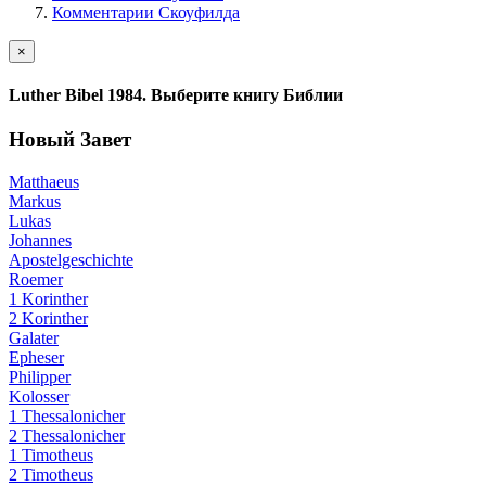
Комментарии Скоуфилда
×
Luther Bibel 1984. Выберите книгу Библии
Новый Завет
Matthaeus
Markus
Lukas
Johannes
Apostelgeschichte
Roemer
1 Korinther
2 Korinther
Galater
Epheser
Philipper
Kolosser
1 Thessalonicher
2 Thessalonicher
1 Timotheus
2 Timotheus