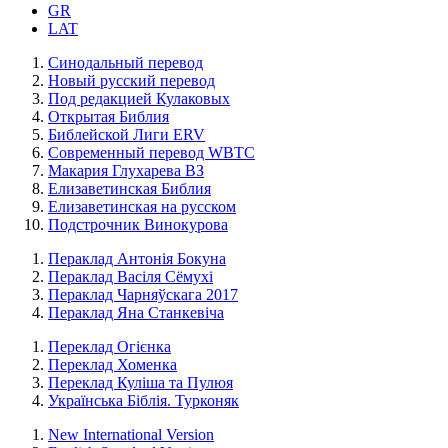
GR
LAT
Синодальный перевод
Новый русский перевод
Под редакцией Кулаковых
Открытая Библия
Библейской Лиги ERV
Cовременный перевод WBTC
Макария Глухарева ВЗ
Елизаветинская Библия
Елизаветинская на русском
Подстрочник Винокурова
Пераклад Антонія Бокуна
Пераклад Васіля Сёмухі
Пераклад Чарняўскага 2017
Пераклад Яна Станкевіча
Переклад Огієнка
Переклад Хоменка
Переклад Куліша та Пулюя
Українська Біблія. Турконяк
New International Version