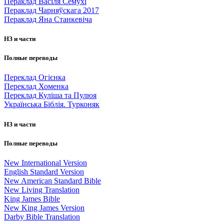
Пераклад Васіля Сёмухі
Пераклад Чарняўскага 2017
Пераклад Яна Станкевіча
НЗ и части
Полные переводы
Переклад Огієнка
Переклад Хоменка
Переклад Куліша та Пулюя
Українська Біблія. Турконяк
НЗ и части
Полные переводы
New International Version
English Standard Version
New American Standard Bible
New Living Translation
King James Bible
New King James Version
Darby Bible Translation