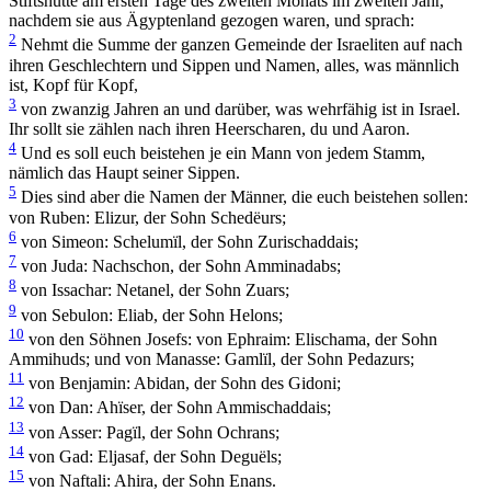
Stiftshütte am ersten Tage des zweiten Monats im zweiten Jahr,
nachdem sie aus Ägyptenland gezogen waren, und sprach:
2
Nehmt die Summe der ganzen Gemeinde der Israeliten auf nach
ihren Geschlechtern und Sippen und Namen, alles, was männlich
ist, Kopf für Kopf,
3
von zwanzig Jahren an und darüber, was wehrfähig ist in Israel.
Ihr sollt sie zählen nach ihren Heerscharen, du und Aaron.
4
Und es soll euch beistehen je ein Mann von jedem Stamm,
nämlich das Haupt seiner Sippen.
5
Dies sind aber die Namen der Männer, die euch beistehen sollen:
von Ruben: Elizur, der Sohn Schedëurs;
6
von Simeon: Schelumïl, der Sohn Zurischaddais;
7
von Juda: Nachschon, der Sohn Amminadabs;
8
von Issachar: Netanel, der Sohn Zuars;
9
von Sebulon: Eliab, der Sohn Helons;
10
von den Söhnen Josefs: von Ephraim: Elischama, der Sohn
Ammihuds; und von Manasse: Gamlïl, der Sohn Pedazurs;
11
von Benjamin: Abidan, der Sohn des Gidoni;
12
von Dan: Ahïser, der Sohn Ammischaddais;
13
von Asser: Pagïl, der Sohn Ochrans;
14
von Gad: Eljasaf, der Sohn Deguëls;
15
von Naftali: Ahira, der Sohn Enans.