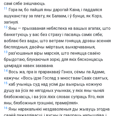
самі сябе знішчаюць.
11
Гора ім, бо пайшлі яны дарогай Каіна, і паддаліся
ашуканству за плату, як Балаам, і ў бунце, як Корэ,
загінулі.
12
Яны — прыхаваная небяспека на вашых агапах, што
банкетуюць у вас без страху і пасвяць саміх сябе;
воблакі без вады, што ветрам гоняцца, дрэвы асеннія
бясплодныя, двойчы мёртвыя, выкарчаваныя,
13
раз’юшаныя віры марскія, што пеняцца сваёю
брыдотаю, блукаючыя зоркі, для якіх бясконцасць
цемрадзі навек захавана.
14
Вось жа, пра іх праракаваў Гэнох, сёмы па Адаме,
кажучы: «Вось ідзе Госпад з мноствам Сваіх святых,
15
каб учыніць суд над усімі ды выкрыць кожную
душу ва ўсіх яе нягодных учынках, у якіх яны чынілі
бязбожнасць, і ва ўсіх ліхіх словах супраць Яго, якія
яны, бязбожныя грэшнікі, прамаўлялі».
16
Яны наракальнікі нездаволеныя ды жывуць згодна
сваёй пажадлівасці, і вусны іх гавораць напышліва, і