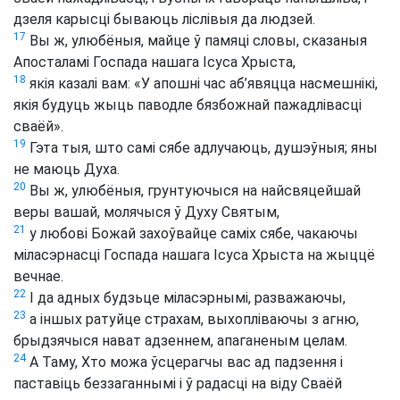
дзеля карысці бываюць ліслівыя да людзей.
17
Вы ж, улюбёныя, майце ў памяці словы, сказаныя
Апосталамі Госпада нашага Ісуса Хрыста,
18
якія казалі вам: «У апошні час аб’явяцца насмешнікі,
якія будуць жыць паводле бязбожнай пажадлівасці
сваёй».
19
Гэта тыя, што самі сябе адлучаюць, душэўныя; яны
не маюць Духа.
20
Вы ж, улюбёныя, грунтуючыся на найсвяцейшай
веры вашай, молячыся ў Духу Святым,
21
у любові Божай захоўвайце саміх сябе, чакаючы
міласэрнасці Госпада нашага Ісуса Хрыста на жыццё
вечнае.
22
І да адных будзьце міласэрнымі, разважаючы,
23
а іншых ратуйце страхам, выхопліваючы з агню,
брыдзячыся нават адзеннем, апаганеным целам.
24
А Таму, Хто можа ўсцерагчы вас ад падзення і
паставіць беззаганнымі і ў радасці на віду Сваёй