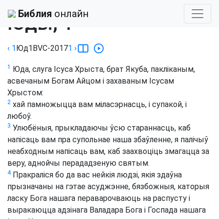
Библия
›
Чарняўскі-17
Библия
онлайн
Юды, 1
‹ 1
Юд
1
BVC-2017
1
›
1
Юда, слуга Ісуса Хрыста, брат Якуба, пакліканым,
асвечаным Богам Айцом і захаваным Ісусам
Хрыстом:
2
хай памножыцца вам міласэрнасць, і супакой, і
любоў.
3
Улюбёныя, прыкладаючы ўсю стараннасць, каб
напісаць вам пра супольнае наша збаўленне, я палічыў
неабходным напісаць вам, каб заахвоціць змагацца за
веру, аднойчы перададзеную святым.
4
Пракраліся бо да вас нейкія людзі, якія здаўна
прызначаны на гэтае асуджэнне, бязбожныя, каторыя
ласку Бога нашага пераварочваюць на распусту і
выракаюцца адзінага Валадара Бога і Госпада нашага