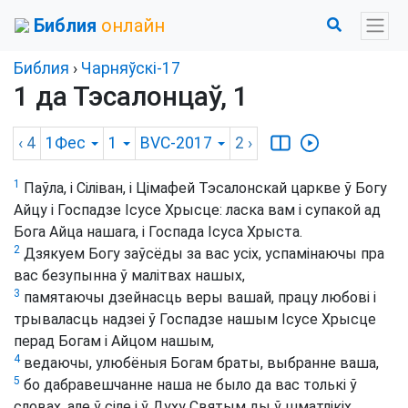
Библия
онлайн
Библия
›
Чарняўскі-17
1 да Тэсалонцаў, 1
‹ 4
1Фес
1
BVC-2017
2
›
1
Паўла, і Сіліван, і Цімафей Тэсалонскай царкве ў Богу
Айцу і Госпадзе Ісусе Хрысце: ласка вам і супакой ад
Бога Айца нашага, і Госпада Ісуса Хрыста.
2
Дзякуем Богу заўсёды за вас усіх, успамінаючы пра
вас безупынна ў малітвах нашых,
3
памятаючы дзейнасць веры вашай, працу любові і
трываласць надзеі ў Госпадзе нашым Ісусе Хрысце
перад Богам і Айцом нашым,
4
ведаючы, улюбёныя Богам браты, выбранне ваша,
5
бо дабравешчанне наша не было да вас толькі ў
словах, але ў сіле і ў Духу Святым ды ў шматлікіх