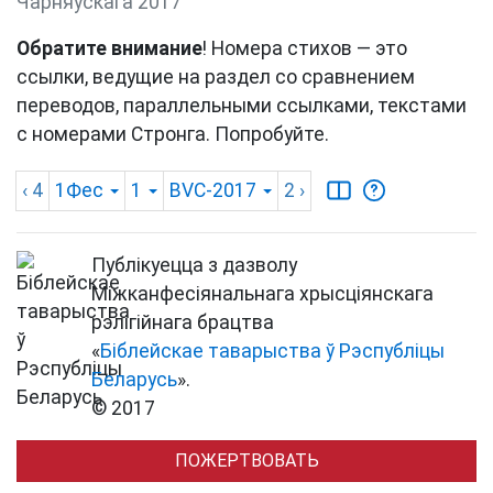
Чарняўскага 2017
Обратите внимание
! Номера стихов — это
ссылки, ведущие на раздел со сравнением
переводов, параллельными ссылками, текстами
с номерами Стронга. Попробуйте.
‹ 4
1Фес
1
BVC-2017
2
›
Публікуецца з дазволу
Міжканфесіянальнага хрысціянскага
рэлігійнага брацтва
«
Біблейскае таварыства ў Рэспубліцы
Беларусь
».
© 2017
ПОЖЕРТВОВАТЬ