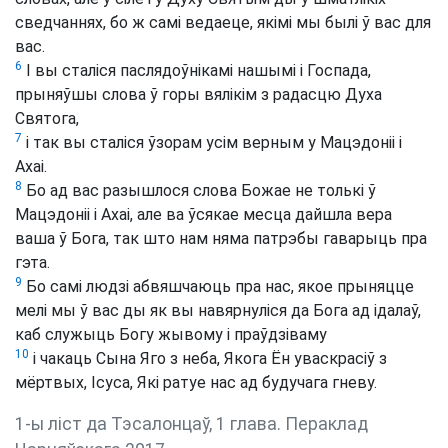
сведчаннях, бо ж самі ведаеце, якімі мы былі ў вас для
вас.
6
І вы сталіся паслядоўнікамі нашымі і Госпада,
прыняўшы слова ў горы вялікім з радасцю Духа
Святога,
7
і так вы сталіся ўзорам усім верным у Мацэдоніі і
Ахаі.
8
Бо ад вас разышлося слова Божае не толькі ў
Мацэдоніі і Ахаі, але ва ўсякае месца дайшла вера
ваша ў Бога, так што нам няма патрэбы гаварыць пра
гэта.
9
Бо самі людзі абвяшчаюць пра нас, якое прыняцце
мелі мы ў вас ды як вы навярнуліся да Бога ад ідалаў,
каб служыць Богу жывому і праўдзіваму
10
і чакаць Сына Яго з неба, Якога Ён уваскрасіў з
мёртвых, Ісуса, Які ратуе нас ад будучага гневу.
1-ы ліст да Тэсалонцаў, 1 глава. Пераклад