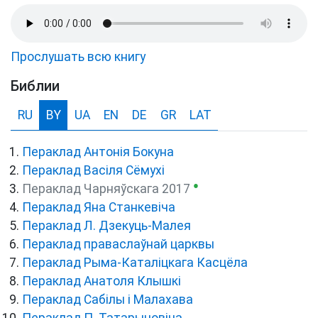
Прослушать всю книгу
Библии
RU
BY
UA
EN
DE
GR
LAT
Пераклад Антонія Бокуна
Пераклад Васіля Сёмухі
●
Пераклад Чарняўскага 2017
Пераклад Яна Станкевіча
Пераклад Л. Дзекуць-Малея
Пераклад праваслаўнай царквы
Пераклад Рыма-Каталіцкага Касцёла
Пераклад Анатоля Клышкi
Пераклад Сабілы і Малахава