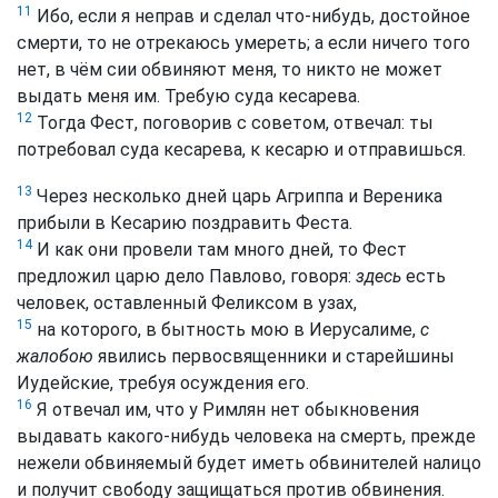
11
Ибо, если я неправ и сделал что-нибудь, достойное
смерти, то не отрекаюсь умереть; а если ничего того
нет, в чём сии обвиняют меня, то никто не может
выдать меня им. Требую суда кесарева.
12
Тогда Фест, поговорив с советом, отвечал: ты
потребовал суда кесарева, к кесарю и отправишься.
13
Через несколько дней царь Агриппа и Вереника
прибыли в Кесарию поздравить Феста.
14
И как они провели там много дней, то Фест
предложил царю дело Павлово, говоря:
здесь
есть
человек, оставленный Феликсом в узах,
15
на которого, в бытность мою в Иерусалиме,
с
жалобою
явились первосвященники и старейшины
Иудейские, требуя осуждения его.
16
Я отвечал им, что у Римлян нет обыкновения
выдавать какого-нибудь человека на смерть, прежде
нежели обвиняемый будет иметь обвинителей налицо
и получит свободу защищаться против обвинения.