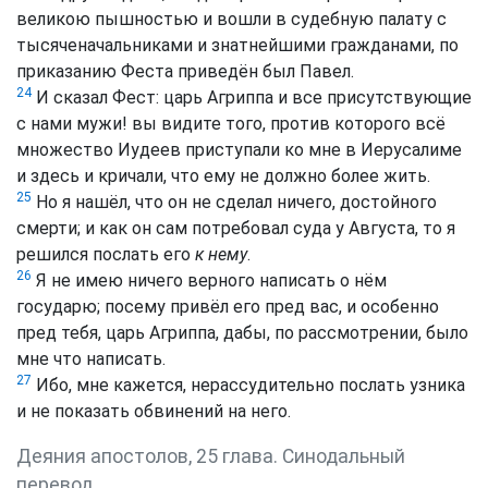
великою пышностью и вошли в судебную палату с
тысяченачальниками и знатнейшими гражданами, по
приказанию Феста приведён был Павел.
24
И сказал Фест: царь Агриппа и все присутствующие
с нами мужи! вы видите того, против которого всё
множество Иудеев приступали ко мне в Иерусалиме
и здесь и кричали, что ему не должно более жить.
25
Но я нашёл, что он не сделал ничего, достойного
смерти; и как он сам потребовал суда у Августа, то я
решился послать его
к нему
.
26
Я не имею ничего верного написать о нём
государю; посему привёл его пред вас, и особенно
пред тебя, царь Агриппа, дабы, по рассмотрении, было
мне что написать.
27
Ибо, мне кажется, нерассудительно послать узника
и не показать обвинений на него.
Деяния апостолов, 25 глава. Синодальный
перевод