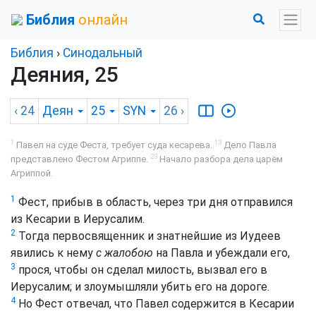
Библия
онлайн
Библия
›
Синодальный
Деяния, 25
‹ 24
Деян
25
SYN
26
›
1
13
Павел на суде Феста, требует суда кесарева.
Дело Павла
23
представлено Фестом Агриппе.
Начало разбора дела царём
Агриппой.
1
Фест, прибыв в область, через три дня отправился
из Кесарии в Иерусалим.
2
Тогда первосвященник и знатнейшие из Иудеев
явились к нему
с жалобою
на Павла и убеждали его,
3
прося, чтобы он сделал милость, вызвал его в
Иерусалим; и злоумышляли убить его на дороге.
4
Но Фест отвечал, что Павел содержится в Кесарии