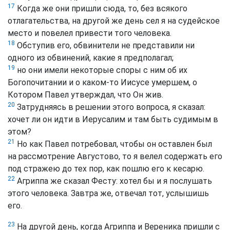
17
Когда же они пришли сюда, то, без всякого
отлагательства, на другой же день сел я на судейское
место и повелел привести того человека.
18
Обступив его, обвинители не представили ни
одного из обвинений, какие я предполагал;
19
но они имели некоторые споры с ним об их
Богопочитании и о каком-то Иисусе умершем, о
Котором Павел утверждал, что Он жив.
20
Затрудняясь в решении этого вопроса, я сказал:
хочет ли он идти в Иерусалим и там быть судимым в
этом?
21
Но как Павел потребовал, чтобы он оставлен был
на рассмотрение Августово, то я велел содержать его
под стражею до тех пор, как пошлю его к кесарю.
22
Агриппа же сказал Фесту: хотел бы и я послушать
этого человека. Завтра же, отвечал тот, услышишь
его.
23
На другой день, когда Агриппа и Вереника пришли с