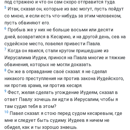
под стражею и что он сам скоро отправится туда.
5
Итак, сказал он, которые из вас могут, пусть пойдут
со мною, и если есть что-нибудь за этим человеком,
пусть обвиняют его.
6
Пробыв же у них не больше восьми или десяти
дней, возвратился в Кесарию, и на другой день, сев на
судейское место, повелел привести Павла.
7
Когда он явился, стали кругом пришедшие из
Иерусалима Иудеи, принося на Павла многие и тяжкие
обвинения, которых не могли доказать.
8
Он же в оправдание своё сказал: я не сделал
никакого преступления ни против закона Иудейского,
ни против храма, ни против кесаря.
9
Фест, желая сделать угождение Иудеям, сказал в
ответ Павлу: хочешь ли идти в Иерусалим, чтобы я
там судил тебя в этом?
10
Павел сказал: я стою перед судом кесаревым, где
мне и следует быть судиму. Иудеев я ничем не
обидел, как и ты хорошо знаешь.