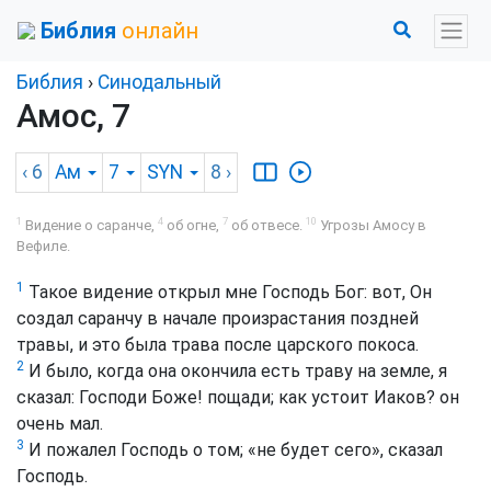
Библия
онлайн
Библия
›
Синодальный
Амос, 7
‹ 6
Ам
7
SYN
8
›
1
4
7
10
Видение о саранче,
об огне,
об отвесе.
Угрозы Амосу в
Вефиле.
1
Такое видение открыл мне Господь Бог: вот, Он
создал саранчу в начале произрастания поздней
травы, и это была трава после царского покоса.
2
И было, когда она окончила есть траву на земле, я
сказал: Господи Боже! пощади; как устоит Иаков? он
очень мал.
3
И пожалел Господь о том; «не будет сего», сказал
Господь.