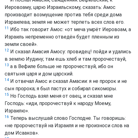
Иеровоаму, царю Израильскому, сказать: Амос
производит возмущение против тебя среди дома
Израилева; земля не может терпеть всех слов его.
11
Ибо так говорит Амос: «от меча умрёт Иеровоам, а
Израиль непременно отведён будет пленным из
земли своей».
12
И сказал Амасия Амосу: провидец! пойди и удались
в землю Иудину; там ешь хлеб и там пророчествуй,
13
а в Вефиле больше не пророчествуй, ибо он
святыня царя и дом царский.
14
И отвечал Амос и сказал Амасии: я не пророк и не
сын пророка; я был пастух и собирал сикоморы.
15
Но Господь взял меня от овец, и сказал мне
Господь: «иди, пророчествуй к народу Моему,
Израилю».
16
Теперь выслушай слово Господне. Ты говоришь:
«не пророчествуй на Израиля и не произноси слов на
дом Исааков».