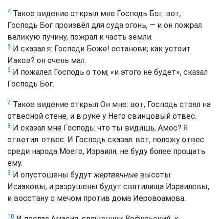
4
Такое видение открыл мне Господь Бог: вот,
Господь Бог произвёл для суда огонь, — и он пожрал
великую пучину, пожрал и часть земли.
5
И сказал я: Господи Боже! останови; как устоит
Иаков? он очень мал.
6
И пожалел Господь о том; «и этого не будет», сказал
Господь Бог.
7
Такое видение открыл Он мне: вот, Господь стоял на
отвесной стене, и в руке у Него свинцовый отвес.
8
И сказал мне Господь: что ты видишь, Амос? Я
ответил: отвес. И Господь сказал: вот, положу отвес
среди народа Моего, Израиля; не буду более прощать
ему.
9
И опустошены будут
жертвенные
высоты
Исааковы, и разрушены будут святилища Израилевы,
и восстану с мечом против дома Иеровоамова.
10
И послал Амасия, священник Вефильский, к