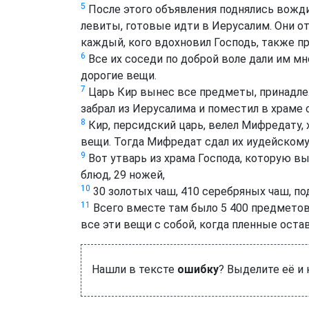
5
После этого объявления поднялись вожди
левиты, готовые идти в Иерусалим. Они о
каждый, кого вдохновил Господь, также п
6
Все их соседи по доброй воле дали им мн
дорогие вещи.
7
Царь Кир вынес все предметы, принадле
забрал из Иерусалима и поместил в храме 
8
Кир, персидский царь, велел Мифредату,
вещи. Тогда Мифредат сдал их иудейско
9
Вот утварь из храма Господа, которую в
блюд, 29 ножей,
10
30 золотых чаш, 410 серебряных чаш, по
11
Всего вместе там было 5 400 предметов
все эти вещи с собой, когда пленные оста
Нашли в тексте
ошибку
? Выделите её и