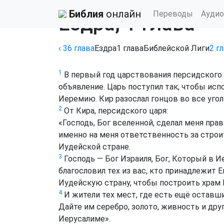
Библия
›
Библейской Лиги ERV
Библия
онлайн
Переводы
Аудио
Ездра, 1 глава
‹ 36
глава
Ездра
1
глава
Библейской Лиги
2
г
1
В первый год царствования персидского ц
объявление. Царь поступил так, чтобы ис
Иеремию. Кир разослал гонцов во все угол
2
От Кира, персидского царя:
«Господь, Бог вселенной, сделал меня пр
именно на меня ответственность за строи
Иудейской стране.
3
Господь — Бог Израиля, Бог, Который в И
благословил тех из вас, кто принадлежит 
Иудейскую страну, чтобы построить храм 
4
И жители тех мест, где есть ещё оставш
Дайте им серебро, золото, живность и дру
Иерусалиме».