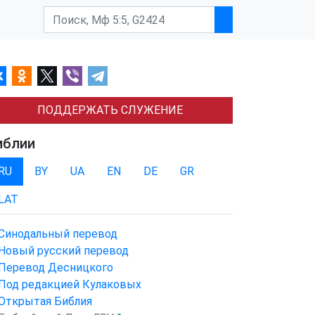
ПОДДЕРЖАТЬ СЛУЖЕНИЕ
иблии
RU
BY
UA
EN
DE
GR
LAT
Синодальный перевод
Новый русский перевод
Перевод Десницкого
Под редакцией Кулаковых
Открытая Библия