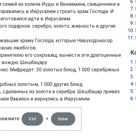
 семей из колена Иуды и Вениамина, священники и
тправились в Иерусалим строить храм Господа. И
риготовился идти в Иерусалим.
ого подарков: серебро, золото, живность и другие
жавшие храму Господа, которые Навуходоносор
своих лжебогов.
К
 хранителю его сокровищ, вынести эти драгоценные
му вождю Шешбацару.
ынес Мифредат: 30 золотых блюд, 1 000 серебряных
добных золотым, 1 000 других блюд.
, сделанных из золота и серебра. Шешбацар привёз
вили Вавилон и вернулись в Иерусалим.
 нажмите:
+
Ctrl
Enter