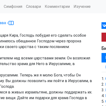
Симфония
Словари
Комментарии
Изучение
лава
›
аря Кира, Господь побудил его сделать особое
полнилось обещанное Господом через пророка
ки своего царства с таким посланием:
Б
авителем над всеми царствами земли. Он возложил
тельство храма для Него в Иерусалиме, в
ерусалиме. Теперь же я молю Бога, чтобы Он
Ему. Вы должны позволить им пойти в Иерусалим, в
Господа.
иеся в живых израильтяне, должны поддержать их.
гие вещи. Дайте им подарки для храма Господа в