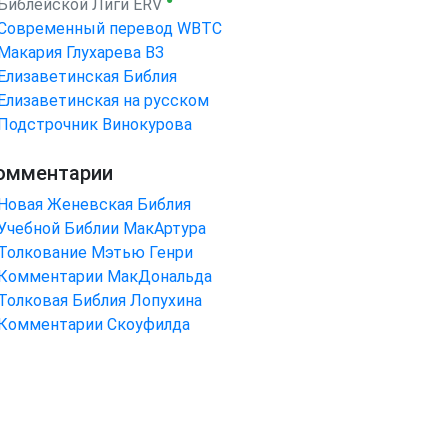
●
Библейской Лиги ERV
Cовременный перевод WBTC
Макария Глухарева ВЗ
Елизаветинская Библия
Елизаветинская на русском
Подстрочник Винокурова
омментарии
Новая Женевская Библия
Учебной Библии МакАртура
Толкование Мэтью Генри
Комментарии МакДональда
Толковая Библия Лопухина
Комментарии Скоуфилда