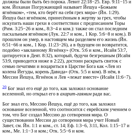
должны были быть без порока. Левит 22:18−25. Евр. 9:11−15 и
ком. Йоханан Погружающий называет Йешуа «Божьим
ягнёнком», «тем, кто берёт на себя грех мира» (Йн. 1:29).
Йешуа был ягнёнком, принесённым в жертву за грех, чтобы
искупить наши грехи в соответствии с предписанием Торы
(Рим. 3:25−26 и ком., 8:3−4 и ком.): также он стал последним
пасхальным ягнёнком (Лук. 22:7 и ком., 1 Кор. 5:6−8 и ком.). В
прошлом он умер, в настоящем мы разделяем его жизнь (Йн.
6:51−66 и ком., 1 Кор. 11:23−26), а в будущем он возвратится,
подобно «закланному Ягнёнку» (Отк. 5:6 и ком., Исайя 53:7,
цитируется в Деят. 8:32), который, будучи безгрешным (Исайя
53:9, приводится ниже в 2:22), достоин раскрыть свиток с
семью печатями и воцариться в Царстве Бога как «Лев из
колена Йегуды, корень Давида» (Отк. 5:5 и ком). В нём, в
Мессии Йешуа, Ягнёнок и Лев «лежат вместе» (Исайя 11:6−7).
20
Бог знал его ещё до того, как заложил основание
вселенной, но открыл его в
ахарит-гаямим
ради вас.
Бог знал его, Мессию Йешуа, ещё до того, как заложил
основание вселенной, что соотносится с еврейским учением о
том, что Бог создал Мессию до сотворения мира. О
существовании Мессии до сотворения мира учит Новый
Завет, см. Йн. 1:1 и ком., ст. 14; Еф. 1:3−6, 3:11, Кол. 1:15−17 и
ком., Mе. 1:1−3 и ком.; Отк. 5:5−6 и ком.