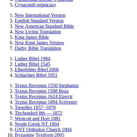
Сучасний переклад
New International Version
English Standard Version
New American Standard Bible
New Living Translation
King James Bible
New King James Version
Darby Bible Translation
Luther Bibel 1984
Luther Bibel 1545
Elberfelder Bibel 2006
Schlachter Bibel 1951
Textus Receptus 1550 Stephanus
Textus Receptus 1598 Beza
Textus Receptus 1624 Elzevir
Textus Receptus 1894 Scrivener
Tregelles 1857−1879
Tischendorf 8th — 1872
Westcott and Hort 1881
Nestle Greek NT 1904
GNT Orthodox Church 1904
Byzantine Textform 2005