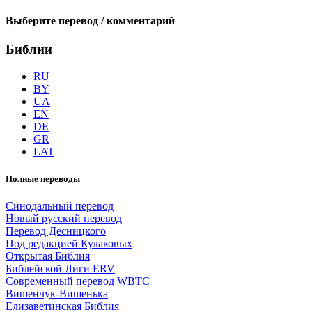
Выберите перевод / комментарий
Библии
RU
BY
UA
EN
DE
GR
LAT
Полные переводы
Синодальный перевод
Новый русский перевод
Перевод Десницкого
Под редакцией Кулаковых
Открытая Библия
Библейской Лиги ERV
Cовременный перевод WBTC
Вишенчук-Вишенька
Елизаветинская Библия