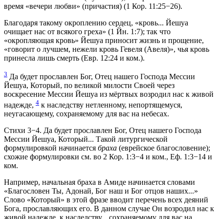
время «вечери любви» (причастия) (1 Кор. 11:25−26).
Благодаря такому окроплению сердец, «кровь... Йешуа
очищает нас от всякого греха» (1 Йн. 1:7); так что
«окропляющая кровь» Йешуа приносит жизнь и прощение,
«говорит о лучшем, нежели кровь Гевеля (Авеля)», чья кровь
принесла лишь смерть (Евр. 12:24 и ком.).
3
Да будет прославлен Бог, Отец нашего Господа Мессии
Йешуа, Который, по великой милости Своей через
воскресение Мессии Йешуа из мёртвых возродил нас к живой
4
надежде,
к наследству нетленному, непортящемуся,
неугасающему, сохраняемому для вас на небесах.
Стихи 3−4. Да будет прославлен Бог, Отец нашего Господа
Мессии Йешуа, Который... Такой литургической
формулировкой начинается
браха
(еврейское благословение);
схожие формулировки см. во 2 Кор. 1:3−4 и ком., Еф. 1:3−14 и
ком.
Например, начальная браха в Амиде начинается словами
«Благословен Ты, Адонай, Бог наш и Бог отцов наших...»
Слово «Который» в этой фразе вводит перечень всех деяний
Бога, прославляющих его. В данном случае Он возродил нас к
живой надежде, к наследству... сохраняемому для вас на