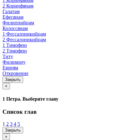
1 Коринфянам
2 Коринфянам
Галатам
Ефесянам
Филиппийцам
Колоссянам
1 Фессалоникийцам
2 Фессалоникийцам
1 Тимофею
2 Тимофею
Титу
Филимону
Евреям
Откровение
Закрыть
×
1 Петра. Выберите главу
Список глав
1
2
3
4
5
Закрыть
×