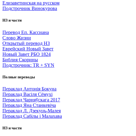
Елизаветинская на русском
Подстрочник Винокурова
НЗ и части
Перевод Еп. Кассиана
Слово Жизни
Открытый перевод НЗ
Еврейский Новый Завет
Новый Завет РБО 1824
Библия Скорины
Подстрочник: TR + SYN
Полные переводы
Пераклад Антонія Бокуна
Пераклад Васіля Сёмухі
Пераклад Чарняўскага 2017
Пераклад Яна Станкевіча
Пераклад Л. Дзекуць-Малея
Пераклад Сабілы і Малахава
НЗ и части