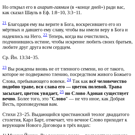
Но открыл его в
ахарит-гаямим
(в «конце дней») ради вас,
как сказал Шауль в Еф. 1:8−10, 3:3−11.
21
Благодаря ему вы верите в Бога, воскресившего его из
мёртвых и давшего ему славу, чтобы вы имели веру в Бога и
22
надеялись на Него.
Теперь, когда вы очистились,
подчинившись истине, чтобы искренне любить своих братьев,
любите друг друга всем сердцем.
Ср. Йн. 13:34−35.
23
Вы рождены вновь не от тленного семени, но от такого,
которое не подвержено тлению, посредством живого Божьего
24
Слова, пребывающего вовеки.
Так как
всё человечество
подобно траве, вся слава его — цветок полевой. Трава
25
засыхает, цветок увядает,
но Слово Адоная существует
вечно
. Более того, это "
Слово
" — не что иное, как Добрая
Весть, проповедуемая вам.
Стихи 23−25. Выдающийся христианский теолог двадцатого
столетия, Карл Барт, отмечает, что вечное Слово приходит к
верующим Нового Договора в трёх видах: