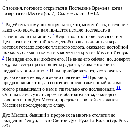
Спасения, готового открыться в Последние Времена, когда
возвратится Мессия (ст. 7). См. ком. к ст. 10−12.
6
Радуйтесь этому, несмотря на то, что, может быть, в течение
какого-то времени вам придётся немало пострадать в
7
различных испытаниях.
Ведь и золото проверяется огнём.
Цель этих испытаний в том, чтобы ваша подлинная вера,
которая гораздо дороже тленного золота, оказалась достойной
похвалы, славы и почести в момент открытия Мессии Йешуа.
8
Не видев его, вы любите его. Не видя его сейчас, но, доверяя
ему, вы всегда преисполнены радости, слава которой не
9
поддаётся описанию.
И вы приобретаете то, что является
10
целью вашей веры, а именно спасение.
Пророки,
предрекавшие этот дар спасения, предназначенный для вас,
11
много размышляли о нём и тщательно его исследовали.
Они пытались узнать время и обстоятельства, о которых
говорил в них Дух Мессии, предсказывавший страдания
Мессии и последующую славу.
Дух Мессии, бывший в пророках за многие столетия до
рождения Йешуа, — это Святой Дух, Руах Га-Кодеш (ср. Рим.
8:9).