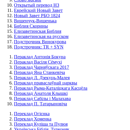
Открытый перевод НЗ
Еврейский Новый Завет
Новый Завет РБО 1824
Вишенчук-Вишенька
Библия Скорины
Елизаветинская Библия
Елизаветинская на русском
Подстрочник Винокурова
Подстрочник: TR + SYN
Пераклад Антонія Бокуна
Пераклад Васіля Сёмухі
Пераклад Чарняўскага 2017
Пераклад Яна Станкевіча
Пераклад Л. Дзекуць-Малея
Пераклад праваслаўнай царквы
Пераклад Рыма-Каталіцкага Касцёла
Пераклад Анатоля Клышкi
Пераклад Сабілы і Малахава
Пераклад П. Татарыновіча
Переклад Огієнка
Переклад Хоменка
Переклад Куліша та Пулюя
Українська Біблія. Турконяк