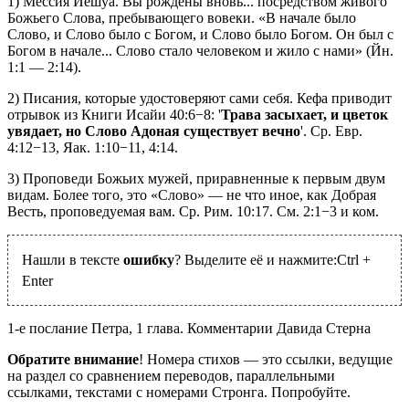
1) Мессия Йешуа. Вы рождены вновь... посредством живого
Божьего Слова, пребывающего вовеки. «В начале было
Слово, и Слово было с Богом, и Слово было Богом. Он был с
Богом в начале... Слово стало человеком и жило с нами» (Йн.
1:1 — 2:14).
2) Писания, которые удостоверяют сами себя. Кефа приводит
отрывок из Книги Исайи 40:6−8: '
Трава засыхает, и цветок
увядает, но Слово Адоная существует вечно
'. Ср. Евр.
4:12−13, Яак. 1:10−11, 4:14.
3) Проповеди Божьих мужей, приравненные к первым двум
видам. Более того, это «Слово» — не что иное, как Добрая
Весть, проповедуемая вам. Ср. Рим. 10:17. См. 2:1−3 и ком.
Нашли в тексте
ошибку
? Выделите её и нажмите:
Ctrl
+
Enter
1-е послание Петра, 1 глава. Комментарии Давида Стерна
Обратите внимание
! Номера стихов — это ссылки, ведущие
на раздел со сравнением переводов, параллельными
ссылками, текстами с номерами Стронга. Попробуйте.