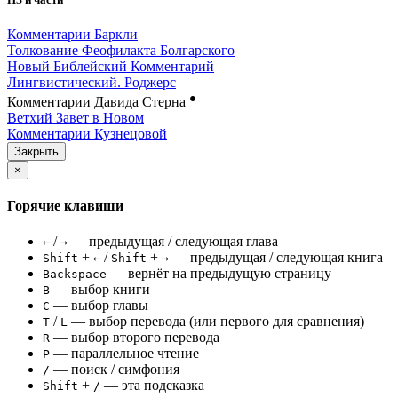
Комментарии Баркли
Толкование Феофилакта Болгарского
Новый Библейский Комментарий
Лингвистический. Роджерс
●
Комментарии Давида Стерна
Ветхий Завет в Новом
Комментарии Кузнецовой
Закрыть
×
Горячие клавиши
/
— предыдущая / следующая глава
←
→
+
/
+
— предыдущая / следующая книга
Shift
←
Shift
→
— вернёт на предыдущую страницу
Backspace
— выбор книги
B
— выбор главы
C
/
— выбор перевода (или первого для сравнения)
T
L
— выбор второго перевода
R
— параллельное чтение
P
— поиск / симфония
/
+
— эта подсказка
Shift
/