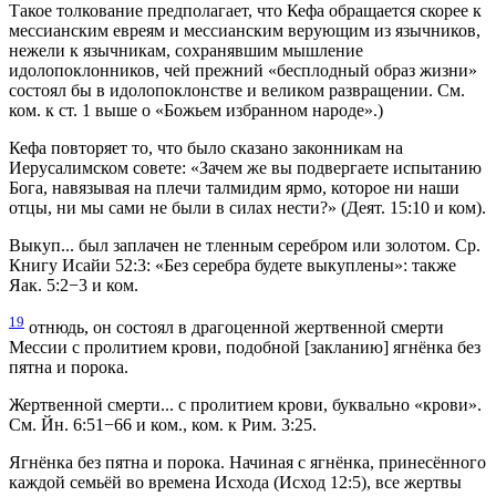
Такое толкование предполагает, что Кефа обращается скорее к
мессианским евреям и мессианским верующим из язычников,
нежели к язычникам, сохранявшим мышление
идолопоклонников, чей прежний «бесплодный образ жизни»
состоял бы в идолопоклонстве и великом развращении. См.
ком. к ст. 1 выше о «Божьем избранном народе».)
Кефа повторяет то, что было сказано законникам на
Иерусалимском совете: «Зачем же вы подвергаете испытанию
Бога, навязывая на плечи талмидим ярмо, которое ни наши
отцы, ни мы сами не были в силах нести?» (Деят. 15:10 и ком).
Выкуп... был заплачен не тленным серебром или золотом. Ср.
Книгу Исайи 52:3: «Без серебра будете выкуплены»: также
Яак. 5:2−3 и ком.
19
отнюдь, он состоял в драгоценной жертвенной смерти
Мессии с пролитием крови, подобной [закланию] ягнёнка без
пятна и порока.
Жертвенной смерти... с пролитием крови, буквально «крови».
См. Йн. 6:51−66 и ком., ком. к Рим. 3:25.
Ягнёнка без пятна и порока. Начиная с ягнёнка, принесённого
каждой семьёй во времена Исхода (Исход 12:5), все жертвы