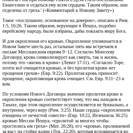
Евангелию и отдаться ему всем сердцем. Таким образом, они
отделены от греха.' («Комментарий к Новому Завету»)
Такое «послушание, основанное на доверии», описано в Рим.
1:5, 16:26. Таким образом, верующие в Йешуа, подобно
еврейскому народу, были избраны, дабы показать миру Бога.
И для окропления его кровью. Окропление упоминается в
Новом Завете шесть раз, остальные пять мы встречаем в
письме Мессианским евреям 9−12. Согласно Моисееву
Договору, кровь символизирует как смерть, так и жизнь,
потому что «жизнь в крови» (Левит 17:11). «Согласно Торе,
почти всё очищается кровью, и без пролития крови нет
прощения грехов» (Евр. 9:22). Пролитая кровь приносит
прощение, окропляющая кровь очищает. См. Евр. 9:11−23 и
ком.
По условиям Нового Договора значение пролития крови и
окропления кровью соответствует тому, что мы находим в
Танахе, при этом окропление осуществляется не буквально, а
внутренне, через веру (Рим. 3:25). Наши сердца «окроплением
очищены от нечистой совести» (Евр. 10:22, Иезекииль 36:25)
кровью Мессии Йешуа, «пролитой за многих чтобы
простились им грехи» (Мат. 26:28), его «кровью, проливаемой
за вас» на стойке казни (Лук. 22:20), которая вспоминается во