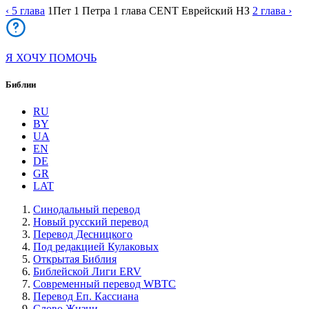
‹ 5
глава
1Пет
1 Петра
1
глава
CENT
Еврейский НЗ
2
глава
›
Я ХОЧУ ПОМОЧЬ
Библии
RU
BY
UA
EN
DE
GR
LAT
Синодальный перевод
Новый русский перевод
Перевод Десницкого
Под редакцией Кулаковых
Открытая Библия
Библейской Лиги ERV
Cовременный перевод WBTC
Перевод Еп. Кассиана
Слово Жизни