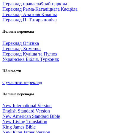
Пераклад праваслаўнай царквы
Пераклад Рыма-Каталіцкага Касцёла
Пераклад Анатоля Клышкi
Пераклад П. Татарыновіча
Полные переводы
Переклад Огієнка
Переклад Хоменка
Переклад Куліша та Пулюя
Українська Біблія. Турконяк
НЗ и части
Сучасний переклад
Полные переводы
New International Version
English Standard Version
New American Standard Bible
New Living Translation
King James Bible
New King James Version