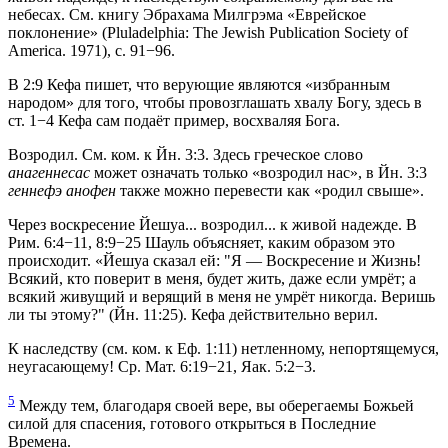
небесах. См. книгу Эбрахама Милгрэма «Еврейское
поклонение» (Pluladelphia: The Jewish Publication Society of
America. 1971), c. 91−96.
В 2:9 Кефа пишет, что верующие являются «избранным
народом» для того, чтобы провозглашать хвалу Богу, здесь в
ст. 1−4 Кефа сам подаёт пример, восхваляя Бога.
Возродил. См. ком. к Йн. 3:3. Здесь греческое слово
анагеннесас
может означать только «возродил нас», в Йн. 3:3
геннефэ анофен
также можно перевести как «родил свыше».
Через воскресение Йешуа... возродил... к живой надежде. В
Рим. 6:4−11, 8:9−25 Шауль объясняет, каким образом это
происходит. «Йешуа сказал ей: "Я — Воскресение и Жизнь!
Всякий, кто поверит в меня, будет жить, даже если умрёт; а
всякий живущий и верящий в меня не умрёт никогда. Веришь
ли ты этому?" (Йн. 11:25). Кефа действительно верил.
К наследству (см. ком. к Еф. 1:11) нетленному, непортящемуся,
неугасающему! Ср. Мат. 6:19−21, Яак. 5:2−3.
5
Между тем, благодаря своей вере, вы оберегаемы Божьей
силой для спасения, готового открыться в Последние
Времена.