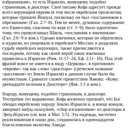
избранникам», то есть Израилю, живущему, подобно
странникам, в диаспоре. Своё письмо Кефа адресует прежде
всего верующим евреям (в том числе еврейским прозелитам,
которые приняли Йешуа), поскольку он был «посланником к
обрезанным» (Гал. 2:7−8). Тем не менее, духовное содержание
его Евангелия, спасение по вере (ст. 3−9), было идентично
тому, что провозглашал Шауль, «посланник к язычникам»
(Гал. 2:6−9 и ком.). Однако язычники, которые не обратились
в иудаизм, но уверовали в еврейского Мессию и разделяли
судьбу еврейских верующих, также причисляются к
последним, потому как своей верой такие язычники
привились к Израилю (Рим. 11:17−24, Еф. 2:11−16). Под этой
фразой вовсе не имеется в виду «Церковь», в противовес
«евреям»; так как слово «диаспора» (греческое название
«рассеяния» из Земли Израиля) в данном случае было бы
неуместным. Сравните схожее приветствие Яакова: «Кому:
двенадцати коленам в Диаспоре» (Яак. 1:1 и ком.).
Народу, живущему, подобно странникам, в диаспоре.
Употребив это выражение, Кефа косвенно признаёт, что Бог
обещал еврейскому народу Землю Израиля и, в конце концов,
завершит
кибуц-гагалуйот
, «сбор изгнанников» из диаспоры в
Эрец-Исраэль
(см. ком. к Мат. 5:5). Эта надежда, частично
реализованная в наши дни, сохранилась в одиннадцатом
благословении молитвы Амида: