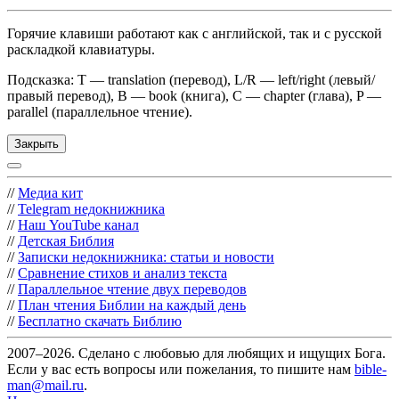
Горячие клавиши работают как с английской, так и с русской
раскладкой клавиатуры.
Подсказка: T — translation (перевод), L/R — left/right (левый/
правый перевод), B — book (книга), C — chapter (глава), P —
parallel (параллельное чтение).
Закрыть
//
Медиа кит
//
Telegram недокнижника
//
Наш YouTube канал
//
Детская Библия
//
Записки недокнижника: статьи и новости
//
Сравнение стихов и анализ текста
//
Параллельное чтение двух переводов
//
План чтения Библии на каждый день
//
Бесплатно скачать Библию
2007–2026. Сделано с любовью для любящих и ищущих Бога.
Если у вас есть вопросы или пожелания, то пишите нам
bible-
man@mail.ru
.