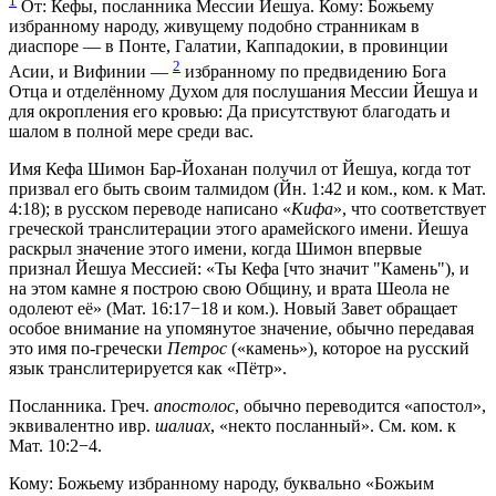
1
От: Кефы, посланника Мессии Йешуа. Кому: Божьему
избранному народу, живущему подобно странникам в
диаспоре — в Понте, Галатии, Каппадокии, в провинции
2
Асии, и Вифинии —
избранному по предвидению Бога
Отца и отделённому Духом для послушания Мессии Йешуа и
для окропления его кровью: Да присутствуют благодать и
шалом в полной мере среди вас.
Имя Кефа Шимон Бар-Йоханан получил от Йешуа, когда тот
призвал его быть своим талмидом (Йн. 1:42 и ком., ком. к Мат.
4:18); в русском переводе написано «
Кифа
», что соответствует
греческой транслитерации этого арамейского имени. Йешуа
раскрыл значение этого имени, когда Шимон впервые
признал Йешуа Мессией: «Ты Кефа [что значит "Камень"), и
на этом камне я построю свою Общину, и врата Шеола не
одолеют её» (Мат. 16:17−18 и ком.). Новый Завет обращает
особое внимание на упомянутое значение, обычно передавая
это имя по-гречески
Петрос
(«камень»), которое на русский
язык транслитерируется как «Пётр».
Посланника. Греч.
апостолос
, обычно переводится «апостол»,
эквивалентно ивр.
шалиах
, «некто посланный». См. ком. к
Мат. 10:2−4.
Кому: Божьему избранному народу, буквально «Божьим