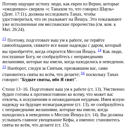
Потому ищущие истину люди, как евреи из Верии, которые
«ежедневно» сверяли «с Танахом то, что говорил Шауль»
(Деят. 17:11), должны исследовать Танах, чтобы
удостовериться, что он указывает на Йешуа. Это показывают
уже исполненные им мессианские пророчества (см. ком. к
Мат. 26:24).
13
Поэтому, подготовьте ваш ум к работе, не теряйте
самообладания, свяжите все ваши надежды с даром, который
14
вы приобретёте, когда откроется Мессия Йешуа.
Как люди,
послушные Богу, не сообразуйтесь с неправедными
желаниями, которые вы имели, когда находились в неведении.
15
Наоборот, следуя за Святым, призвавшим вас, сами
16
становитесь святы во всём, что делаете;
поскольку Танах
говорит: "
Будьте святы, ибо Я свят
".
Стихи 13−16. Подготовьте ваш ум к работе (ст. 13). Умственно
будьте готовы к противостоянию ко всему, что может вас
отвлечь, к искушениям и неожиданным неудачам. Имея ясную
надежду на будущее вознаграждение (ст. 13), не сообразуйтесь
с неправедными желаниями, которые вы имели, когда
находились в неведении о Мессии Йешуа (ст. 14). Вы должны
услышать главное увещевание Кефы, а именно: становитесь
святы во всём, что делаете (ст. 15).