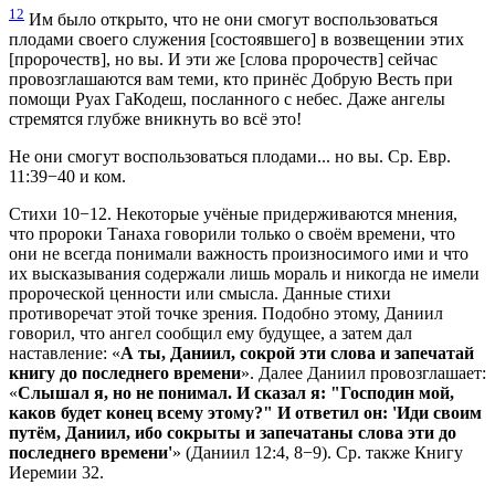
12
Им было открыто, что не они смогут воспользоваться
плодами своего служения [состоявшего] в возвещении этих
[пророчеств], но вы. И эти же [слова пророчеств] сейчас
провозглашаются вам теми, кто принёс Добрую Весть при
помощи Руах ГаКодеш, посланного с небес. Даже ангелы
стремятся глубже вникнуть во всё это!
Не они смогут воспользоваться плодами... но вы. Ср. Евр.
11:39−40 и ком.
Стихи 10−12. Некоторые учёные придерживаются мнения,
что пророки Танаха говорили только о своём времени, что
они не всегда понимали важность произносимого ими и что
их высказывания содержали лишь мораль и никогда не имели
пророческой ценности или смысла. Данные стихи
противоречат этой точке зрения. Подобно этому, Даниил
говорил, что ангел сообщил ему будущее, а затем дал
наставление: «
А ты, Даниил, сокрой эти слова и запечатай
книгу до последнего времени
». Далее Даниил провозглашает:
«
Слышал я, но не понимал. И сказал я: "Господин мой,
каков будет конец всему этому?" И ответил он: 'Иди своим
путём, Даниил, ибо сокрыты и запечатаны слова эти до
последнего времени'
» (Даниил 12:4, 8−9). Ср. также Книгу
Иеремии 32.