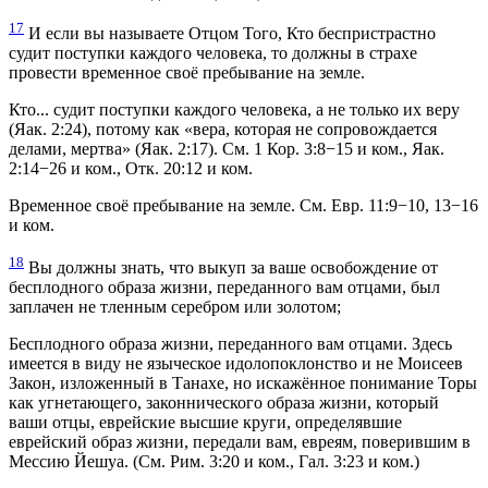
17
И если вы называете Отцом Того, Кто беспристрастно
судит поступки каждого человека, то должны в страхе
провести временное своё пребывание на земле.
Кто... судит поступки каждого человека, а не только их веру
(Яак. 2:24), потому как «вера, которая не сопровождается
делами, мертва» (Яак. 2:17). См. 1 Кор. 3:8−15 и ком., Яак.
2:14−26 и ком., Отк. 20:12 и ком.
Временное своё пребывание на земле. См. Евр. 11:9−10, 13−16
и ком.
18
Вы должны знать, что выкуп за ваше освобождение от
бесплодного образа жизни, переданного вам отцами, был
заплачен не тленным серебром или золотом;
Бесплодного образа жизни, переданного вам отцами. Здесь
имеется в виду не языческое идолопоклонство и не Моисеев
Закон, изложенный в Танахе, но искажённое понимание Торы
как угнетающего, законнического образа жизни, который
ваши отцы, еврейские высшие круги, определявшие
еврейский образ жизни, передали вам, евреям, поверившим в
Мессию Йешуа. (См. Рим. 3:20 и ком., Гал. 3:23 и ком.)