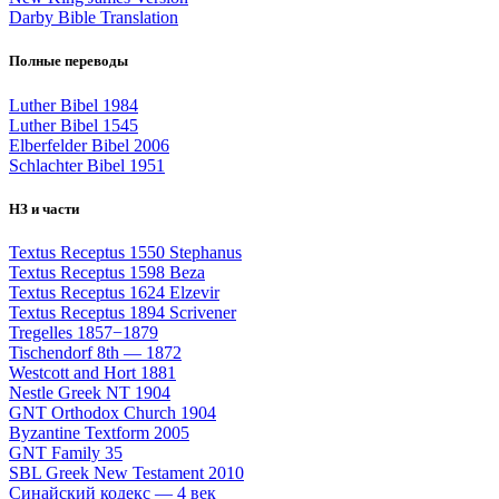
Darby Bible Translation
Полные переводы
Luther Bibel 1984
Luther Bibel 1545
Elberfelder Bibel 2006
Schlachter Bibel 1951
НЗ и части
Textus Receptus 1550 Stephanus
Textus Receptus 1598 Beza
Textus Receptus 1624 Elzevir
Textus Receptus 1894 Scrivener
Tregelles 1857−1879
Tischendorf 8th — 1872
Westcott and Hort 1881
Nestle Greek NT 1904
GNT Orthodox Church 1904
Byzantine Textform 2005
GNT Family 35
SBL Greek New Testament 2010
Синайский кодекс — 4 век