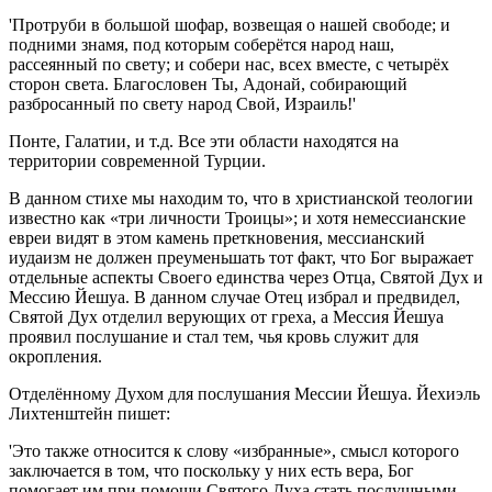
'Протруби в большой шофар, возвещая о нашей свободе; и
подними знамя, под которым соберётся народ наш,
рассеянный по свету; и собери нас, всех вместе, с четырёх
сторон света. Благословен Ты, Адонай, собирающий
разбросанный по свету народ Свой, Израиль!'
Понте, Галатии, и т.д. Все эти области находятся на
территории современной Турции.
В данном стихе мы находим то, что в христианской теологии
известно как «три личности Троицы»; и хотя немессианские
евреи видят в этом камень преткновения, мессианский
иудаизм не должен преуменьшать тот факт, что Бог выражает
отдельные аспекты Своего единства через Отца, Святой Дух и
Мессию Йешуа. В данном случае Отец избрал и предвидел,
Святой Дух отделил верующих от греха, а Мессия Йешуа
проявил послушание и стал тем, чья кровь служит для
окропления.
Отделённому Духом для послушания Мессии Йешуа. Йехиэль
Лихтенштейн пишет:
'Это также относится к слову «избранные», смысл которого
заключается в том, что поскольку у них есть вера, Бог
помогает им при помощи Святого Духа стать послушными